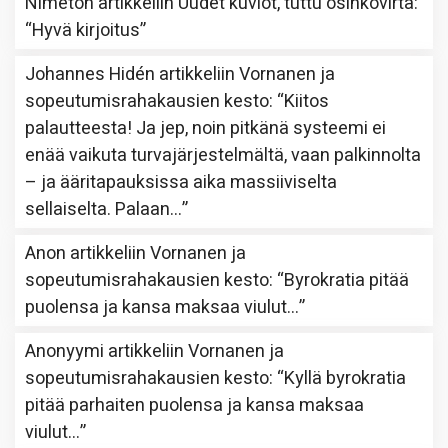
Nimetön
artikkeliin
Uudet kuviot, tuttu osinkovirta
:
“
Hyvä kirjoitus
”
Johannes Hidén
artikkeliin
Vornanen ja
sopeutumisrahakausien kesto
: “
Kiitos
palautteesta! Ja jep, noin pitkänä systeemi ei
enää vaikuta turvajärjestelmältä, vaan palkinnolta
– ja ääritapauksissa aika massiiviselta
sellaiselta. Palaan…
”
Anon
artikkeliin
Vornanen ja
sopeutumisrahakausien kesto
: “
Byrokratia pitää
puolensa ja kansa maksaa viulut…
”
Anonyymi
artikkeliin
Vornanen ja
sopeutumisrahakausien kesto
: “
Kyllä byrokratia
pitää parhaiten puolensa ja kansa maksaa
viulut…
”