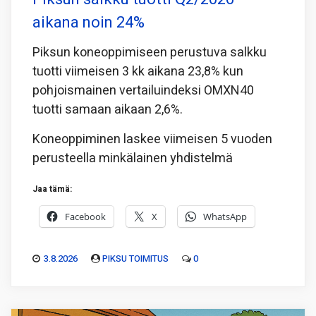
aikana noin 24%
Piksun koneoppimiseen perustuva salkku
tuotti viimeisen 3 kk aikana 23,8% kun
pohjoismainen vertailuindeksi OMXN40
tuotti samaan aikaan 2,6%.
Koneoppiminen laskee viimeisen 5 vuoden
perusteella minkälainen yhdistelmä
Jaa tämä:
Facebook
X
WhatsApp
3.8.2026
PIKSU TOIMITUS
0