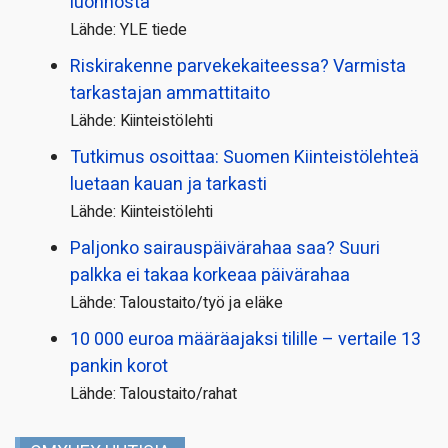
luonnosta
Lähde: YLE tiede
Riskirakenne parvekekaiteessa? Varmista
tarkastajan ammattitaito
Lähde: Kiinteistölehti
Tutkimus osoittaa: Suomen Kiinteistölehteä
luetaan kauan ja tarkasti
Lähde: Kiinteistölehti
Paljonko sairauspäivä­rahaa saa? Suuri
palkka ei takaa korkeaa päivärahaa
Lähde: Taloustaito/työ ja eläke
10 000 euroa määräajaksi tilille – vertaile 13
pankin korot
Lähde: Taloustaito/rahat