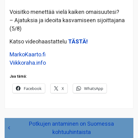
Voisitko menettää vielä kaiken omaisuutesi?
– Ajatuksia ja ideoita kasvamiseen sijoittajana
(5/8)
Katso videohaastattelu
TÄSTÄ!
MarkoKaarto.fi
Viikkoraha.info
Jaa tämä:
Facebook
X
WhatsApp
Artikkelien
Potkujen antaminen on Suomessa
selaus
kohtuuhintaista