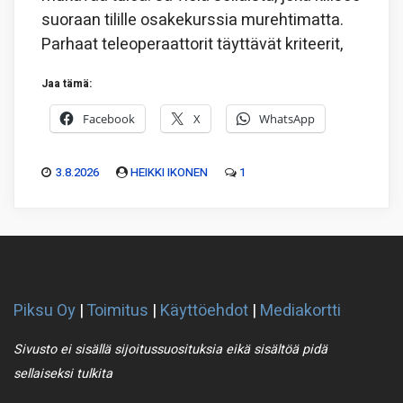
suoraan tilille osakekurssia murehtimatta.
Parhaat teleoperaattorit täyttävät kriteerit,
Jaa tämä:
Facebook
X
WhatsApp
3.8.2026
HEIKKI IKONEN
1
Piksu Oy
|
Toimitus
|
Käyttöehdot
|
Mediakortti
Sivusto ei sisällä sijoitussuosituksia eikä sisältöä pidä
sellaiseksi tulkita