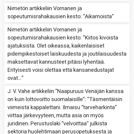
Nimetön
artikkeliin
Vornanen ja
sopeutumisrahakausien kesto
: “
Aikamoista
”
Nimetön
artikkeliin
Vornanen ja
sopeutumisrahakausien kesto
: “
Kiitos kivoista
ajatuksista. Olet oikeassa, kaikenlaisiset
pidempikestoiset laiskuudesta ja joutilaisuudesta
maksettavat kannusteet pitäisi lyhentää.
Erityisesti voisi olettaa että kansanedustajat
ovat…
”
J. V. Vahe
artikkeliin
”Naapuruus Venäjän kanssa
on kuin lottovoitto suomalaisille”
: “
Täsmentäisin
viimeistä kappalettani. Ilmaisu ”tarveharkinta”
viittaa järkevyyteen, mutta asia on myös
juridinen. Perustuslaki ”velvoittaa” julkista
sektoria huolehtimaan perusopetuksesta ja