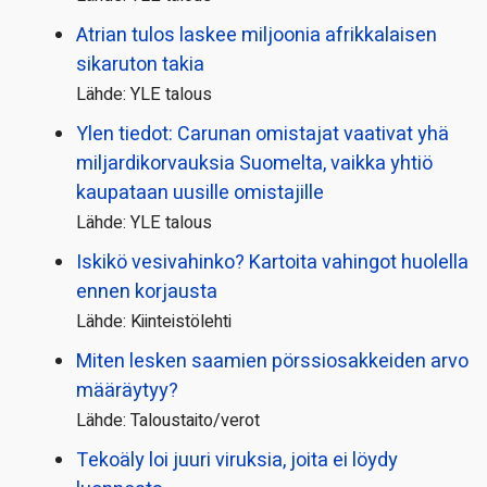
Atrian tulos laskee miljoonia afrikkalaisen
sikaruton takia
Lähde: YLE talous
Ylen tiedot: Carunan omistajat vaativat yhä
miljardi­korvauksia Suomelta, vaikka yhtiö
kaupataan uusille omistajille
Lähde: YLE talous
Iskikö vesivahinko? Kartoita vahingot huolella
ennen korjausta
Lähde: Kiinteistölehti
Miten lesken saamien pörssi­osakkeiden arvo
määräytyy?
Lähde: Taloustaito/verot
Tekoäly loi juuri viruksia, joita ei löydy