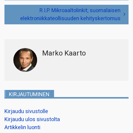
R.I.P. Mikroaaltolinkit; suomalaisen
elektroniikkateollisuuden kehityskertomus
Marko Kaarto
KIRJAUTUMINEN
Kirjaudu sivustolle
Kirjaudu ulos sivustolta
Artikkelin luonti