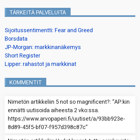
TÄRKEITÄ PALVELUITA
Sijoitussentimentti: Fear and Greed
Borsdata
JP-Morgan: markkinanäkemys
Short Register
Lipper: rahastot ja markkinat
KOMMENTIT
Nimetön
artikkeliin
5 not so magnificent?
: “
AP:kin
ennätti uutisoida aiheesta 2 vko:ssa.
https://www.arvopaperi.fi/uutiset/a/93bb923e-
8d89-45f5-bf07-f957d398c87c
”