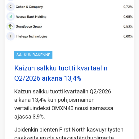
SALKUN RAKENNE
Kaizun salkku tuotti kvartaalin
Q2/2026 aikana 13,4%
Kaizun salkku tuotti kvartaalin Q2/2026
aikana 13,4% kun pohjoismainen
vertailuindeksi OMXN40 nousi samassa
ajassa 3,9%.
Joidenkin pienten First North kasvuyritysten
osakkeita en ole yrityksistäni huolimatta