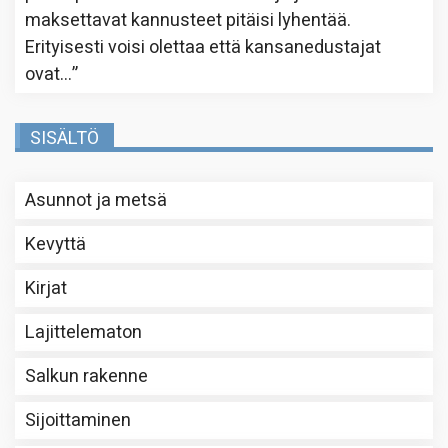
maksettavat kannusteet pitäisi lyhentää.
Erityisesti voisi olettaa että kansanedustajat
ovat…
”
SISÄLTÖ
Asunnot ja metsä
Kevyttä
Kirjat
Lajittelematon
Salkun rakenne
Sijoittaminen