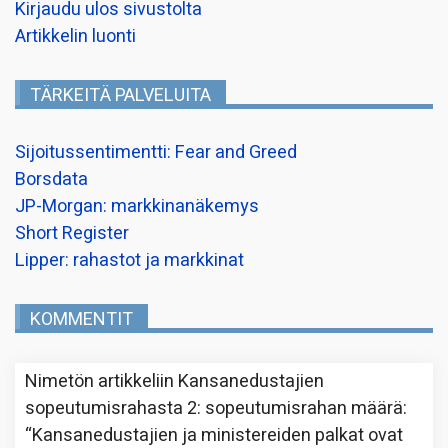
Kirjaudu ulos sivustolta
Artikkelin luonti
TÄRKEITÄ PALVELUITA
Sijoitussentimentti: Fear and Greed
Borsdata
JP-Morgan: markkinanäkemys
Short Register
Lipper: rahastot ja markkinat
KOMMENTIT
Nimetön
artikkeliin
Kansanedustajien
sopeutumisrahasta 2: sopeutumisrahan määrä
:
“
Kansanedustajien ja ministereiden palkat ovat