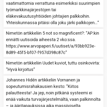
vaatimattomia verrattuna esimerkiksi suurimpien
työmarkkinajärjestöjen tai
eläkevakuutusyhtiöiden johtajien palkkoihin.
Yhteiskunnassa pitäisi olla joku järki palkkojen…
”
Nimetön
artikkeliin
5 not so magnificent?
: “
AP:kin
ennätti uutisoida aiheesta 2 vko:ssa.
https://www.arvopaperi.fi/uutiset/a/93bb923e-
8d89-45f5-bf07-f957d398c87c
”
Nimetön
artikkeliin
Uudet kuviot, tuttu osinkovirta
:
“
Hyvä kirjoitus
”
Johannes Hidén
artikkeliin
Vornanen ja
sopeutumisrahakausien kesto
: “
Kiitos
palautteesta! Ja jep, noin pitkänä systeemi ei
enää vaikuta turvajärjestelmältä, vaan palkinnolta
– ja ääritapauksissa aika massiiviselta