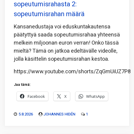
sopeutumisrahasta 2:
sopeutumisrahan määrä
Kansanedustaja voi eduskuntakautensa
päätyttyä saada sopeutumisrahaa yhteensä
melkein miljoonan euron verran! Onko tässä
mieltä? Tämä on jatkoa edeltävälle videolle,
jolla käsittelin sopeutumisrahan kestoa.
https://www.youtube.com/shorts/ZqGmUiUZ7P8
Jaa tämä:
Facebook
X
WhatsApp
5.8.2026
JOHANNES HIDÉN
1