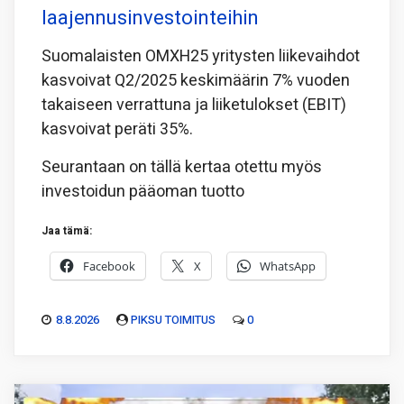
laajennusinvestointeihin
Suomalaisten OMXH25 yritysten liikevaihdot
kasvoivat Q2/2025 keskimäärin 7% vuoden
takaiseen verrattuna ja liiketulokset (EBIT)
kasvoivat peräti 35%.
Seurantaan on tällä kertaa otettu myös
investoidun pääoman tuotto
Jaa tämä:
Facebook
X
WhatsApp
8.8.2026
PIKSU TOIMITUS
0