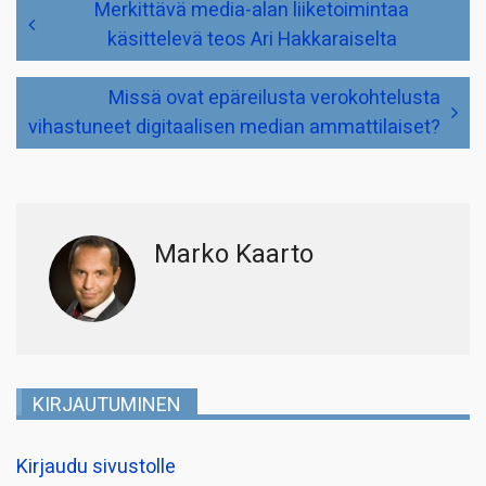
Artikkelien
Merkittävä media-alan liiketoimintaa
selaus
käsittelevä teos Ari Hakkaraiselta
Missä ovat epäreilusta verokohtelusta
vihastuneet digitaalisen median ammattilaiset?
Marko Kaarto
KIRJAUTUMINEN
Kirjaudu sivustolle