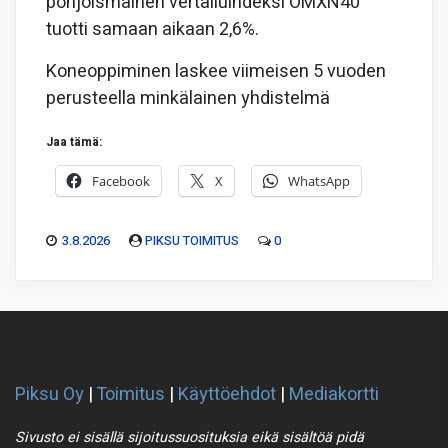
pohjoismainen vertailuindeksi OMXN40
tuotti samaan aikaan 2,6%.
Koneoppiminen laskee viimeisen 5 vuoden
perusteella minkälainen yhdistelmä
Jaa tämä:
Facebook
X
WhatsApp
3.8.2026
PIKSU TOIMITUS
0
Piksu Oy
|
Toimitus
|
Käyttöehdot
|
Mediakortti
Sivusto ei sisällä sijoitussuosituksia eikä sisältöä pidä