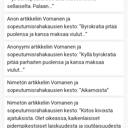
sellaiselta. Palaan…
”
Anon
artikkeliin
Vornanen ja
sopeutumisrahakausien kesto
: “
Byrokratia pitää
puolensa ja kansa maksaa viulut…
”
Anonyymi
artikkeliin
Vornanen ja
sopeutumisrahakausien kesto
: “
Kyllä byrokratia
pitää parhaiten puolensa ja kansa maksaa
viulut…
”
Nimetön
artikkeliin
Vornanen ja
sopeutumisrahakausien kesto
: “
Aikamoista
”
Nimetön
artikkeliin
Vornanen ja
sopeutumisrahakausien kesto
: “
Kiitos kivoista
ajatuksista. Olet oikeassa, kaikenlaisiset
pidempikestoiset laiskuudesta ja joutilaisuudesta