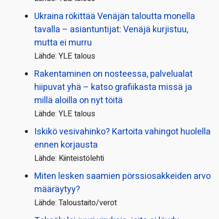
Ukraina rökittää Venäjän taloutta monella
tavalla – asiantuntijat: Venäjä kurjistuu,
mutta ei murru
Lähde: YLE talous
Rakentaminen on nosteessa, palvelualat
hiipuvat yhä – katso grafiikasta missä ja
millä aloilla on nyt töitä
Lähde: YLE talous
Iskikö vesivahinko? Kartoita vahingot huolella
ennen korjausta
Lähde: Kiinteistölehti
Miten lesken saamien pörssi­osakkeiden arvo
määräytyy?
Lähde: Taloustaito/verot