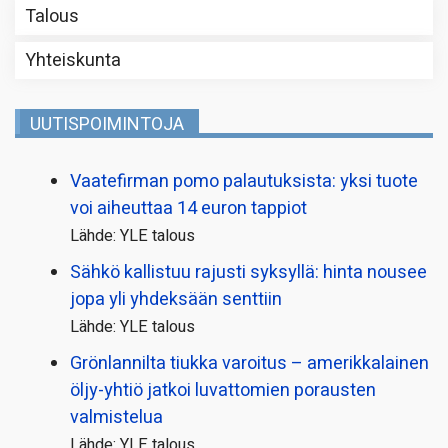
Talous
Yhteiskunta
UUTISPOIMINTOJA
Vaatefirman pomo palautuksista: yksi tuote
voi aiheuttaa 14 euron tappiot
Lähde: YLE talous
Sähkö kallistuu rajusti syksyllä: hinta nousee
jopa yli yhdeksään senttiin
Lähde: YLE talous
Grönlannilta tiukka varoitus – amerikkalainen
öljy-yhtiö jatkoi luvattomien porausten
valmistelua
Lähde: YLE talous