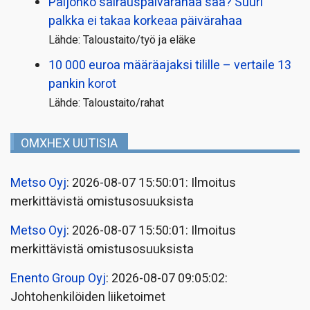
Paljonko sairauspäivä­rahaa saa? Suuri
palkka ei takaa korkeaa päivärahaa
Lähde: Taloustaito/työ ja eläke
10 000 euroa määräajaksi tilille – vertaile 13
pankin korot
Lähde: Taloustaito/rahat
OMXHEX UUTISIA
Metso Oyj
: 2026-08-07 15:50:01: Ilmoitus
merkittävistä omistusosuuksista
Metso Oyj
: 2026-08-07 15:50:01: Ilmoitus
merkittävistä omistusosuuksista
Enento Group Oyj
: 2026-08-07 09:05:02:
Johtohenkilöiden liiketoimet