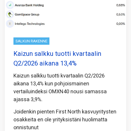
SALKUN RAKENNE
Kaizun salkku tuotti kvartaalin
Q2/2026 aikana 13,4%
Kaizun salkku tuotti kvartaalin Q2/2026
aikana 13,4% kun pohjoismainen
vertailuindeksi OMXN40 nousi samassa
ajassa 3,9%.
Joidenkin pienten First North kasvuyritysten
osakkeita en ole yrityksistäni huolimatta
onnistunut