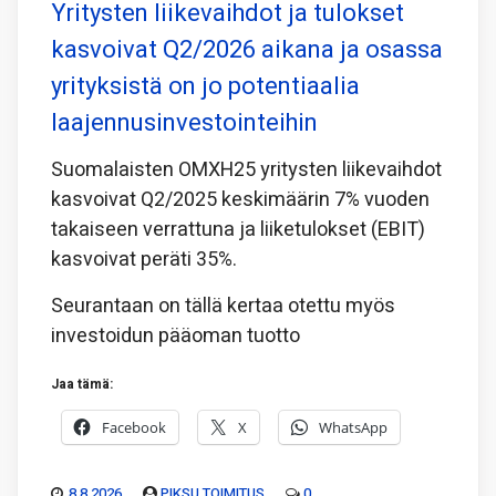
Yritysten liikevaihdot ja tulokset
kasvoivat Q2/2026 aikana ja osassa
yrityksistä on jo potentiaalia
laajennusinvestointeihin
Suomalaisten OMXH25 yritysten liikevaihdot
kasvoivat Q2/2025 keskimäärin 7% vuoden
takaiseen verrattuna ja liiketulokset (EBIT)
kasvoivat peräti 35%.
Seurantaan on tällä kertaa otettu myös
investoidun pääoman tuotto
Jaa tämä:
Facebook
X
WhatsApp
8.8.2026
PIKSU TOIMITUS
0