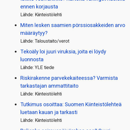
ennen korjausta
Lähde: Kiinteistölehti
Miten lesken saamien pörssi­osakkeiden arvo
määräytyy?
Lähde: Taloustaito/verot
Tekoäly loi juuri viruksia, joita ei löydy
luonnosta
Lähde: YLE tiede
Riskirakenne parvekekaiteessa? Varmista
tarkastajan ammattitaito
Lähde: Kiinteistölehti
Tutkimus osoittaa: Suomen Kiinteistölehteä
luetaan kauan ja tarkasti
Lähde: Kiinteistölehti