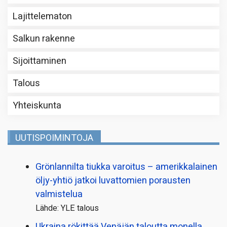
Lajittelematon
Salkun rakenne
Sijoittaminen
Talous
Yhteiskunta
UUTISPOIMINTOJA
Grönlannilta tiukka varoitus – amerikkalainen
öljy-yhtiö jatkoi luvattomien porausten
valmistelua
Lähde: YLE talous
Ukraina rökittää Venäjän taloutta monella