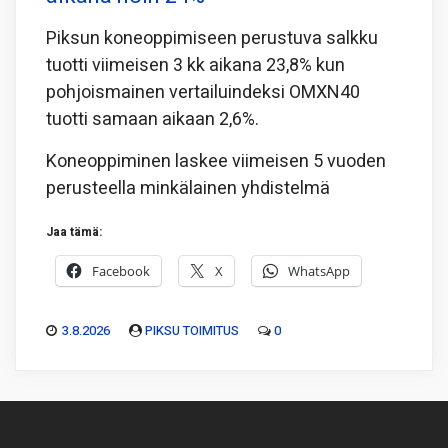
Piksun koneoppimiseen perustuva salkku
tuotti viimeisen 3 kk aikana 23,8% kun
pohjoismainen vertailuindeksi OMXN40
tuotti samaan aikaan 2,6%.
Koneoppiminen laskee viimeisen 5 vuoden
perusteella minkälainen yhdistelmä
Jaa tämä:
Facebook
X
WhatsApp
3.8.2026
PIKSU TOIMITUS
0