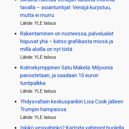
tavalla – asiantuntijat: Venäjä kurjistuu,
mutta ei murru
Lähde: YLE talous
Rakentaminen on nosteessa, palvelualat
hiipuvat yhä – katso grafiikasta missä ja
millä aloilla on nyt töitä
Lähde: YLE talous
Kolmekymppinen Satu Mäkelä: Miljoonia
panostetaan, ja saadaan 10 euron
tuntipalkka
Lähde: YLE talous
Yhdysvaltain keskuspankin Lisa Cook jälleen
Trumpin hampaissa
Lähde: YLE talous
Iskikö vesivahinko? Kartoita vahingot huolella