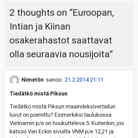
2 thoughts on “
Euroopan,
Intian ja Kiinan
osakerahastot saattavat
olla seuraavia nousijoita
”
Nimetön
sanoo:
21.2.2014 21:11
Tiedätkö mistä Piksun
Tiedätkö mistä Piksun maaindeksivertailun
luvut on poimittu? Esimerkiksi taulukossa
Vietnamin p/e on houkutteleva 5. Kuitenkin, jos
katsoo Van Eckin sivuilta VNM p/e 12,21 ja