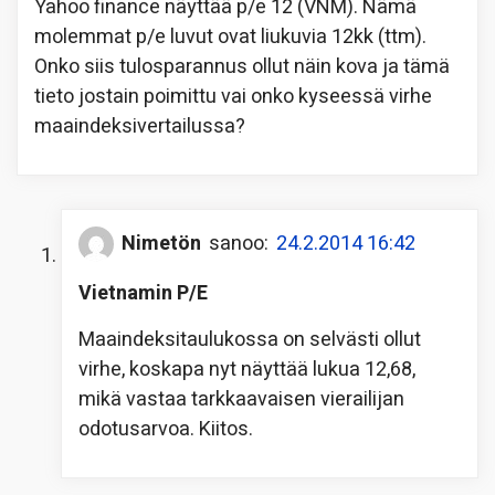
Yahoo finance näyttää p/e 12 (VNM). Nämä
molemmat p/e luvut ovat liukuvia 12kk (ttm).
Onko siis tulosparannus ollut näin kova ja tämä
tieto jostain poimittu vai onko kyseessä virhe
maaindeksivertailussa?
Nimetön
sanoo:
24.2.2014 16:42
Vietnamin P/E
Maaindeksitaulukossa on selvästi ollut
virhe, koskapa nyt näyttää lukua 12,68,
mikä vastaa tarkkaavaisen vierailijan
odotusarvoa. Kiitos.