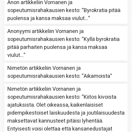
Anon
artikkeliin
Vornanen ja
sopeutumisrahakausien kesto
: “
Byrokratia pitää
puolensa ja kansa maksaa viulut…
”
Anonyymi
artikkeliin
Vornanen ja
sopeutumisrahakausien kesto
: “
Kyllä byrokratia
pitää parhaiten puolensa ja kansa maksaa
viulut…
”
Nimetön
artikkeliin
Vornanen ja
sopeutumisrahakausien kesto
: “
Aikamoista
”
Nimetön
artikkeliin
Vornanen ja
sopeutumisrahakausien kesto
: “
Kiitos kivoista
ajatuksista. Olet oikeassa, kaikenlaisiset
pidempikestoiset laiskuudesta ja joutilaisuudesta
maksettavat kannusteet pitäisi lyhentää.
Erityisesti voisi olettaa että kansanedustajat