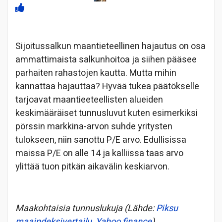
Sijoitussalkun maantieteellinen hajautus on osa
ammattimaista salkunhoitoa ja siihen pääsee
parhaiten rahastojen kautta. Mutta mihin
kannattaa hajauttaa? Hyvää tukea päätökselle
tarjoavat maantieeteellisten alueiden
keskimääräiset tunnusluvut kuten esimerkiksi
pörssin markkina-arvon suhde yritysten
tulokseen, niin sanottu P/E arvo. Edullisissa
maissa P/E on alle 14 ja kalliissa taas arvo
ylittää tuon pitkän aikavälin keskiarvon.
Maakohtaisia tunnuslukuja (Lähde:
Piksu
maaindeksivertailu
,
Yahoo finance
)