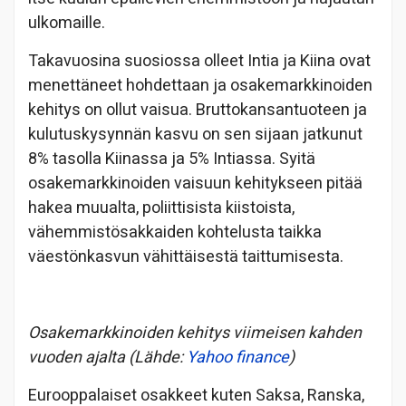
ulkomaille.
Takavuosina suosiossa olleet Intia ja Kiina ovat
menettäneet hohdettaan ja osakemarkkinoiden
kehitys on ollut vaisua. Bruttokansantuoteen ja
kulutuskysynnän kasvu on sen sijaan jatkunut
8% tasolla Kiinassa ja 5% Intiassa. Syitä
osakemarkkinoiden vaisuun kehitykseen pitää
hakea muualta, poliittisista kiistoista,
vähemmistösakkaiden kohtelusta taikka
väestönkasvun vähittäisestä taittumisesta.
Osakemarkkinoiden kehitys viimeisen kahden
vuoden ajalta (Lähde:
Yahoo finance
)
Eurooppalaiset osakkeet kuten Saksa, Ranska,