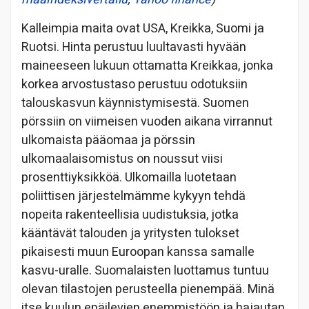
Kalleimpia maita ovat USA, Kreikka, Suomi ja
Ruotsi. Hinta perustuu luultavasti hyvään
maineeseen lukuun ottamatta Kreikkaa, jonka
korkea arvostustaso perustuu odotuksiin
talouskasvun käynnistymisestä. Suomen
pörssiin on viimeisen vuoden aikana virrannut
ulkomaista pääomaa ja pörssin
ulkomaalaisomistus on noussut viisi
prosenttiyksikköä. Ulkomailla luotetaan
poliittisen järjestelmämme kykyyn tehdä
nopeita rakenteellisia uudistuksia, jotka
kääntävät talouden ja yritysten tulokset
pikaisesti muun Euroopan kanssa samalle
kasvu-uralle. Suomalaisten luottamus tuntuu
olevan tilastojen perusteella pienempää. Minä
itse kuulun epäilevien enemmistöön ja hajautan