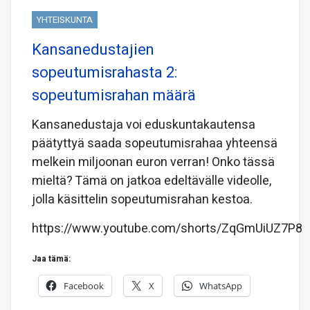
YHTEISKUNTA
Kansanedustajien
sopeutumisrahasta 2:
sopeutumisrahan määrä
Kansanedustaja voi eduskuntakautensa
päätyttyä saada sopeutumisrahaa yhteensä
melkein miljoonan euron verran! Onko tässä
mieltä? Tämä on jatkoa edeltävälle videolle,
jolla käsittelin sopeutumisrahan kestoa.
https://www.youtube.com/shorts/ZqGmUiUZ7P8
Jaa tämä:
Facebook
X
WhatsApp