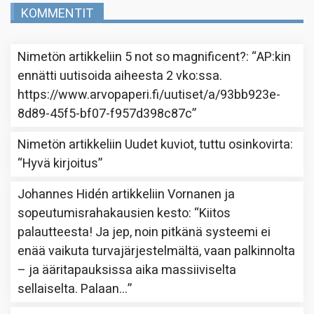
KOMMENTIT
Nimetön
artikkeliin
5 not so magnificent?
: “
AP:kin
ennätti uutisoida aiheesta 2 vko:ssa.
https://www.arvopaperi.fi/uutiset/a/93bb923e-
8d89-45f5-bf07-f957d398c87c
”
Nimetön
artikkeliin
Uudet kuviot, tuttu osinkovirta
:
“
Hyvä kirjoitus
”
Johannes Hidén
artikkeliin
Vornanen ja
sopeutumisrahakausien kesto
: “
Kiitos
palautteesta! Ja jep, noin pitkänä systeemi ei
enää vaikuta turvajärjestelmältä, vaan palkinnolta
– ja ääritapauksissa aika massiiviselta
sellaiselta. Palaan…
”