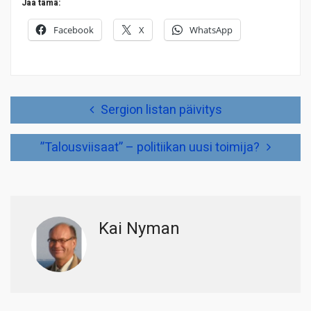
Jaa tämä:
Facebook
X
WhatsApp
Artikkelien
Sergion listan päivitys
selaus
”Talousviisaat” – politiikan uusi toimija?
Kai Nyman