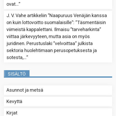
ovat…
”
J. V. Vahe
artikkeliin
”Naapuruus Venäjän kanssa
on kuin lottovoitto suomalaisille”
: “
Täsmentäisin
viimeistä kappalettani. Ilmaisu ”tarveharkinta”
viittaa järkevyyteen, mutta asia on myös
juridinen. Perustuslaki ”velvoittaa” julkista
sektoria huolehtimaan perusopetuksesta ja
sotesta,…
”
SISÄLTÖ
Asunnot ja metsä
Kevyttä
Kirjat