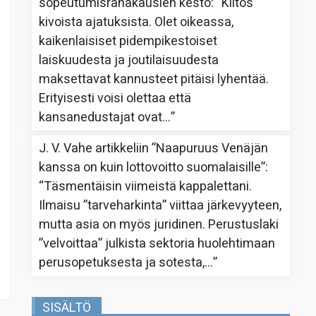
sopeutumisrahakausien kesto
: “
Kiitos
kivoista ajatuksista. Olet oikeassa,
kaikenlaisiset pidempikestoiset
laiskuudesta ja joutilaisuudesta
maksettavat kannusteet pitäisi lyhentää.
Erityisesti voisi olettaa että
kansanedustajat ovat…
”
J. V. Vahe
artikkeliin
”Naapuruus Venäjän
kanssa on kuin lottovoitto suomalaisille”
:
“
Täsmentäisin viimeistä kappalettani.
Ilmaisu ”tarveharkinta” viittaa järkevyyteen,
mutta asia on myös juridinen. Perustuslaki
”velvoittaa” julkista sektoria huolehtimaan
perusopetuksesta ja sotesta,…
”
SISÄLTÖ