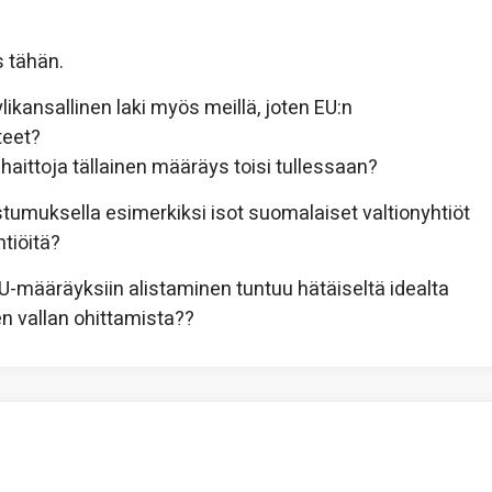
 tähän.
likansallinen laki myös meillä, joten EU:n
teet?
tä haittoja tällainen määräys toisi tullessaan?
ostumuksella esimerkiksi isot suomalaiset valtionyhtiöt
tiöitä?
-määräyksiin alistaminen tuntuu hätäiseltä idealta
en vallan ohittamista??