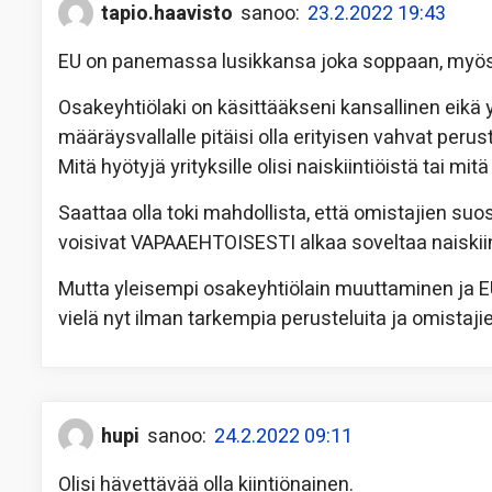
tapio.haavisto
sanoo:
23.2.2022 19:43
EU on panemassa lusikkansa joka soppaan, myös
Osakeyhtiölaki on käsittääkseni kansallinen eikä y
määräysvallalle pitäisi olla erityisen vahvat perus
Mitä hyötyjä yrityksille olisi naiskiintiöistä tai mi
Saattaa olla toki mahdollista, että omistajien su
voisivat VAPAAEHTOISESTI alkaa soveltaa naiskiin
Mutta yleisempi osakeyhtiölain muuttaminen ja EU
vielä nyt ilman tarkempia perusteluita ja omistaji
hupi
sanoo:
24.2.2022 09:11
Olisi hävettävää olla kiintiönainen.