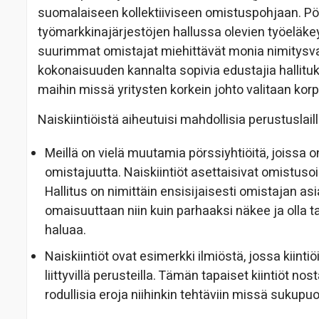
suomalaiseen kollektiiviseen omistuspohjaan. P
työmarkkinajärjestöjen hallussa olevien työeläke
suurimmat omistajat miehittävät monia nimitysva
kokonaisuuden kannalta sopivia edustajia hallituks
maihin missä yritysten korkein johto valitaan korp
Naiskiintiöistä aiheutuisi mahdollisia perustuslaill
Meillä on vielä muutamia pörssiyhtiöitä, joissa o
omistajuutta. Naiskiintiöt asettaisivat omistuso
Hallitus on nimittäin ensisijaisesti omistajan asia
omaisuuttaan niin kuin parhaaksi näkee ja olla ta
haluaa.
Naiskiintiöt ovat esimerkki ilmiöstä, jossa kiint
liittyvillä perusteilla. Tämän tapaiset kiintiöt nos
rodullisia eroja niihinkin tehtäviin missä sukupuol