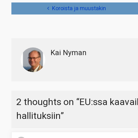
Artikkelien
Koroista ja muustakin
selaus
Kai Nyman
2 thoughts on “
EU:ssa kaavail
hallituksiin
”