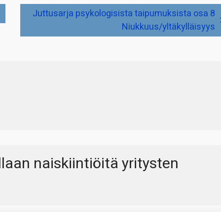
Juttusarja psykologisista taipumuksista osa 8
Niukkuus/yltäkylläisyys
laan naiskiintiöitä yritysten