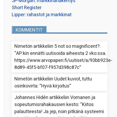
JP-Morgan: markkinanäkemys
Short Register
Lipper: rahastot ja markkinat
KOMMENTIT
Nimetön
artikkeliin
5 not so magnificent?
:
“
AP:kin ennätti uutisoida aiheesta 2 vko:ssa.
https://www.arvopaperi.fi/uutiset/a/93bb923e-
8d89-45f5-bf07-f957d398c87c
”
Nimetön
artikkeliin
Uudet kuviot, tuttu
osinkovirta
: “
Hyvä kirjoitus
”
Johannes Hidén
artikkeliin
Vornanen ja
sopeutumisrahakausien kesto
: “
Kiitos
palautteesta! Ja jep, noin pitkänä systeemi