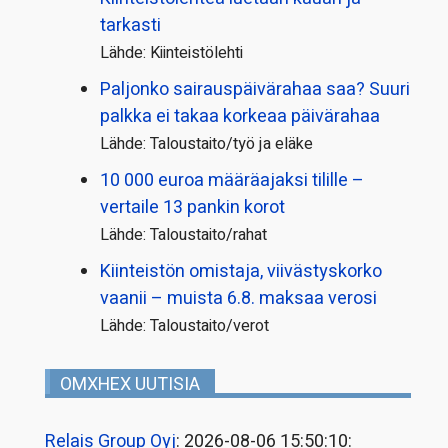
tarkasti
Lähde: Kiinteistölehti
Paljonko sairauspäivä­rahaa saa? Suuri
palkka ei takaa korkeaa päivärahaa
Lähde: Taloustaito/työ ja eläke
10 000 euroa määräajaksi tilille –
vertaile 13 pankin korot
Lähde: Taloustaito/rahat
Kiinteistön omistaja, viivästyskorko
vaanii – muista 6.8. maksaa verosi
Lähde: Taloustaito/verot
OMXHEX UUTISIA
Relais Group Oyj
: 2026-08-06 15:50:10: