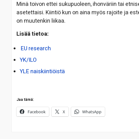
Minä toivon ettei sukupuoleen, ihonväriin tai etnise
asetettaisi. Kiintiö kun on aina myös rajoite ja es
on muutenkin liikaa.
Lisää tietoa:
EU research
YK/ILO
YLE naiskiintiöistä
Jaa tämä:
Facebook
X
WhatsApp