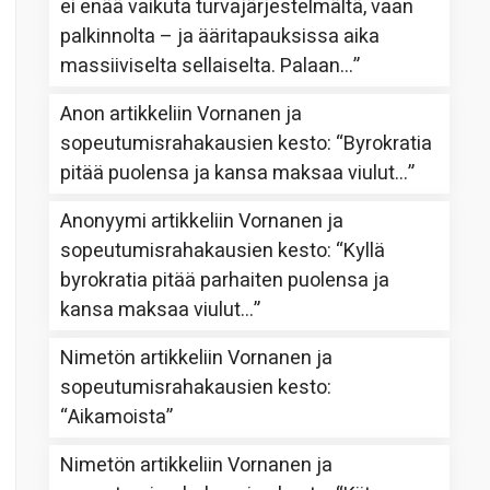
ei enää vaikuta turvajärjestelmältä, vaan
palkinnolta – ja ääritapauksissa aika
massiiviselta sellaiselta. Palaan…
”
Anon
artikkeliin
Vornanen ja
sopeutumisrahakausien kesto
: “
Byrokratia
pitää puolensa ja kansa maksaa viulut…
”
Anonyymi
artikkeliin
Vornanen ja
sopeutumisrahakausien kesto
: “
Kyllä
byrokratia pitää parhaiten puolensa ja
kansa maksaa viulut…
”
Nimetön
artikkeliin
Vornanen ja
sopeutumisrahakausien kesto
:
“
Aikamoista
”
Nimetön
artikkeliin
Vornanen ja