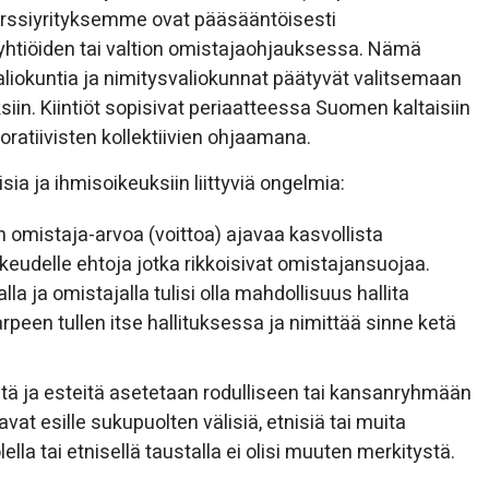
örssiyrityksemme ovat pääsääntöisesti
yhtiöiden tai valtion omistajaohjauksessa. Nämä
liokuntia ja nimitysvaliokunnat päätyvät valitsemaan
iin. Kiintiöt sopisivat periaatteessa Suomen kaltaisiin
oratiivisten kollektiivien ohjaamana.
isia ja ihmisoikeuksiin liittyviä ongelmia:
n omistaja-arvoa (voittoa) ajavaa kasvollista
ikeudelle ehtoja jotka rikkoisivat omistajansuojaa.
lla ja omistajalla tulisi olla mahdollisuus hallita
rpeen tullen itse hallituksessa ja nimittää sinne ketä
iöitä ja esteitä asetetaan rodulliseen tai kansanryhmään
tavat esille sukupuolten välisiä, etnisiä tai muita
ella tai etnisellä taustalla ei olisi muuten merkitystä.