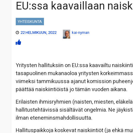
EU:ssa kaavaillaan naiskii
YHTEISKUNTA
22 HELMIKUUN, 2022
kai-nyman
Yritysten hallituksiin on EU:ssa kaavailtu naiskiin
tasapuolinen mukanaoloa yritysten korkeimmassa 
viimeksi tammikuussa ajanut komission puheenj
päättää naiskiintiöistä jo tämän vuoden aikana.
Erilaisten ihmisryhmien (naisten, miesten, eläkeläis
hallitustehtävissä sisältävät ongelmia. Ne jäykis
ilman eteneminsmahdollisuutta.
Hallituspaikkoja koskevat naiskiintiöt (ja ehkä mu