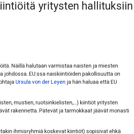
ntiöitä yritysten hallituksiin
tiöitä. Näillä halutaan varmistaa naisten ja miesten
johdossa. EU:ssa naiskiintiöiden pakollisuutta on
ohtaja
Ursula von der Leyen
ja hän haluaa että EU
ten, mustien, ruotsinkielisten,…) kiintiöt yritysten
tävät rakennetta. Pätevät ja tarmokkaat jäävät monasti
itakin ihmisryhmiä koskevat kiintiöt) sopisivat ehkä