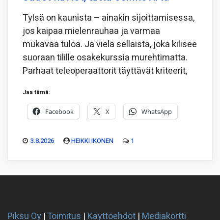
Tylsä on kaunista – ainakin sijoittamisessa,
jos kaipaa mielenrauhaa ja varmaa
mukavaa tuloa. Ja vielä sellaista, joka kilisee
suoraan tilille osakekurssia murehtimatta.
Parhaat teleoperaattorit täyttävät kriteerit,
Jaa tämä:
Facebook
X
WhatsApp
3.8.2026
HEIKKI IKONEN
1
Piksu Oy
|
Toimitus
|
Käyttöehdot
|
Mediakortti