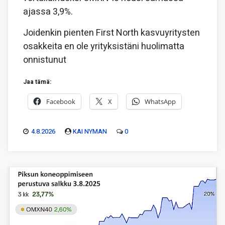
ajassa 3,9%.
Joidenkin pienten First North kasvuyritysten
osakkeita en ole yrityksistäni huolimatta
onnistunut
Jaa tämä:
Facebook
X
WhatsApp
4.8.2026
KAI NYMAN
0