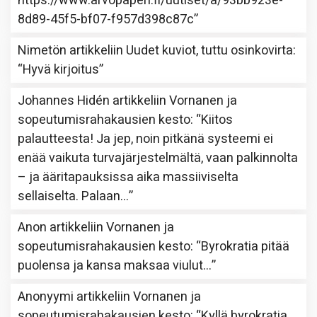
https://www.arvopaperi.fi/uutiset/a/93bb923e-
8d89-45f5-bf07-f957d398c87c
”
Nimetön
artikkeliin
Uudet kuviot, tuttu osinkovirta
:
“
Hyvä kirjoitus
”
Johannes Hidén
artikkeliin
Vornanen ja
sopeutumisrahakausien kesto
: “
Kiitos
palautteesta! Ja jep, noin pitkänä systeemi ei
enää vaikuta turvajärjestelmältä, vaan palkinnolta
– ja ääritapauksissa aika massiiviselta
sellaiselta. Palaan…
”
Anon
artikkeliin
Vornanen ja
sopeutumisrahakausien kesto
: “
Byrokratia pitää
puolensa ja kansa maksaa viulut…
”
Anonyymi
artikkeliin
Vornanen ja
sopeutumisrahakausien kesto
: “
Kyllä byrokratia