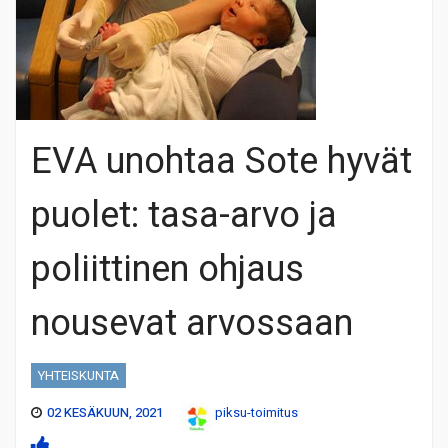
EVA unohtaa Sote hyvät
puolet: tasa-arvo ja
poliittinen ohjaus
nousevat arvossaan
YHTEISKUNTA
02 KESÄKUUN, 2021
piksu-toimitus