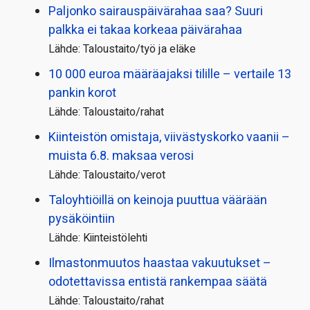
Paljonko sairauspäivä­rahaa saa? Suuri
palkka ei takaa korkeaa päivärahaa
Lähde: Taloustaito/työ ja eläke
10 000 euroa määräajaksi tilille – vertaile 13
pankin korot
Lähde: Taloustaito/rahat
Kiinteistön omistaja, viivästyskorko vaanii –
muista 6.8. maksaa verosi
Lähde: Taloustaito/verot
Taloyhtiöillä on keinoja puuttua väärään
pysäköintiin
Lähde: Kiinteistölehti
Ilmastonmuutos haastaa vakuutukset –
odotettavissa entistä rankempaa säätä
Lähde: Taloustaito/rahat