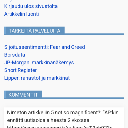
Kirjaudu ulos sivustolta
Artikkelin luonti
TÄRKEITÄ PALVELUITA
Sijoitussentimentti: Fear and Greed
Borsdata
JP-Morgan: markkinanäkemys
Short Register
Lipper: rahastot ja markkinat
KOMMENTIT
Nimetön
artikkeliin
5 not so magnificent?
: “
AP:kin
ennätti uutisoida aiheesta 2 vko:ssa.