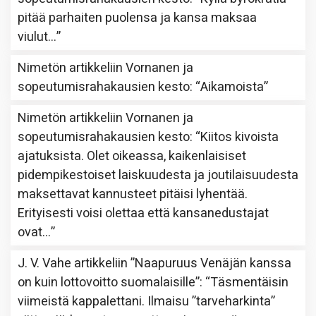
pitää parhaiten puolensa ja kansa maksaa
viulut…
”
Nimetön
artikkeliin
Vornanen ja
sopeutumisrahakausien kesto
: “
Aikamoista
”
Nimetön
artikkeliin
Vornanen ja
sopeutumisrahakausien kesto
: “
Kiitos kivoista
ajatuksista. Olet oikeassa, kaikenlaisiset
pidempikestoiset laiskuudesta ja joutilaisuudesta
maksettavat kannusteet pitäisi lyhentää.
Erityisesti voisi olettaa että kansanedustajat
ovat…
”
J. V. Vahe
artikkeliin
”Naapuruus Venäjän kanssa
on kuin lottovoitto suomalaisille”
: “
Täsmentäisin
viimeistä kappalettani. Ilmaisu ”tarveharkinta”