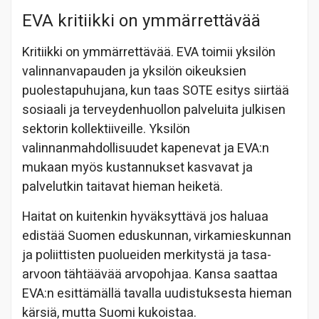
EVA kritiikki on ymmärrettävää
Kritiikki on ymmärrettävää. EVA toimii yksilön
valinnanvapauden ja yksilön oikeuksien
puolestapuhujana, kun taas SOTE esitys siirtää
sosiaali ja terveydenhuollon palveluita julkisen
sektorin kollektiiveille. Yksilön
valinnanmahdollisuudet kapenevat ja EVA:n
mukaan myös kustannukset kasvavat ja
palvelutkin taitavat hieman heiketä.
Haitat on kuitenkin hyväksyttävä jos haluaa
edistää Suomen eduskunnan, virkamieskunnan
ja poliittisten puolueiden merkitystä ja tasa-
arvoon tähtäävää arvopohjaa. Kansa saattaa
EVA:n esittämällä tavalla uudistuksesta hieman
kärsiä, mutta Suomi kukoistaa.