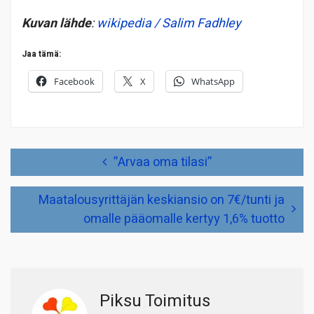
Kuvan lähde
:
wikipedia / Salim Fadhley
Jaa tämä:
Facebook
X
WhatsApp
Artikkelien
”Arvaa oma tilasi”
selaus
Maatalousyrittäjän keskiansio on 7€/tunti ja
omalle pääomalle kertyy 1,6% tuotto
Piksu Toimitus