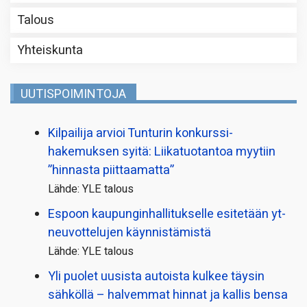
Talous
Yhteiskunta
UUTISPOIMINTOJA
Kilpailija arvioi Tunturin konkurssi­
hakemuksen syitä: Liikatuotantoa myytiin
”hinnasta piittaamatta”
Lähde: YLE talous
Espoon kaupungin­hallitukselle esitetään yt-
neuvottelujen käynnistämistä
Lähde: YLE talous
Yli puolet uusista autoista kulkee täysin
sähköllä – halvemmat hinnat ja kallis bensa