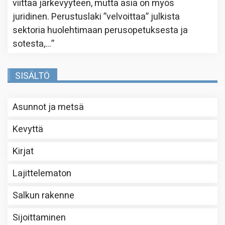
viittaa järkevyyteen, mutta asia on myös
juridinen. Perustuslaki ”velvoittaa” julkista
sektoria huolehtimaan perusopetuksesta ja
sotesta,…
”
SISÄLTÖ
Asunnot ja metsä
Kevyttä
Kirjat
Lajittelematon
Salkun rakenne
Sijoittaminen