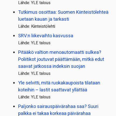
Lähde: YLE talous
Tutkimus osoittaa: Suomen Kiinteistölehteä
luetaan kauan ja tarkasti
Lähde: Kiinteistölehti
SRV:n liikevaihto kasvussa
Lähde: YLE talous
Pitääkö valtion menoautomaatti sulkea?
Poliitikot joutuvat päättämään, mitkä edut
saavat jatkossa indeksin suojan
Lähde: YLE talous
Yle selvitti, mitä ruokakaupoista tilataan
koteihin – lastit saattavat yllättää
Lähde: YLE talous
Paljonko sairauspäivä­rahaa saa? Suuri
palkka ei takaa korkeaa päivärahaa