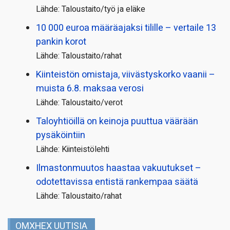
Lähde: Taloustaito/työ ja eläke
10 000 euroa määräajaksi tilille – vertaile 13
pankin korot
Lähde: Taloustaito/rahat
Kiinteistön omistaja, viivästyskorko vaanii –
muista 6.8. maksaa verosi
Lähde: Taloustaito/verot
Taloyhtiöillä on keinoja puuttua väärään
pysäköintiin
Lähde: Kiinteistölehti
Ilmastonmuutos haastaa vakuutukset –
odotettavissa entistä rankempaa säätä
Lähde: Taloustaito/rahat
OMXHEX UUTISIA