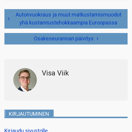
Artikkelien
Autonvuokraus ja muut matkustamismuodot
selaus
yhä kustannustehokkaampia Euroopassa
Osakeseurannan päivitys
Visa Viik
KIRJAUTUMINEN
Kirjaudu sivustolle