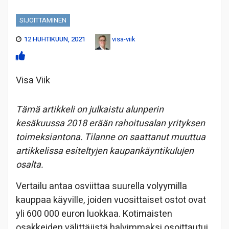
SIJOITTAMINEN
12 HUHTIKUUN, 2021
visa-viik
Visa Viik
Tämä artikkeli on julkaistu alunperin
kesäkuussa 2018 erään rahoitusalan yrityksen
toimeksiantona. Tilanne on saattanut muuttua
artikkelissa esiteltyjen kaupankäyntikulujen
osalta.
Vertailu antaa osviittaa suurella volyymilla
kauppaa käyville, joiden vuosittaiset ostot ovat
yli 600 000 euron luokkaa. Kotimaisten
osakkeiden välittäjistä halvimmaksi osoittautui