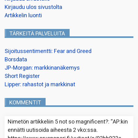
Kirjaudu ulos sivustolta
Artikkelin luonti
TÄRKEITÄ PALVELUITA
Sijoitussentimentti: Fear and Greed
Borsdata
JP-Morgan: markkinanäkemys
Short Register
Lipper: rahastot ja markkinat
KOMMENTIT
Nimetön
artikkeliin
5 not so magnificent?
: “
AP:kin
ennätti uutisoida aiheesta 2 vko:ssa.