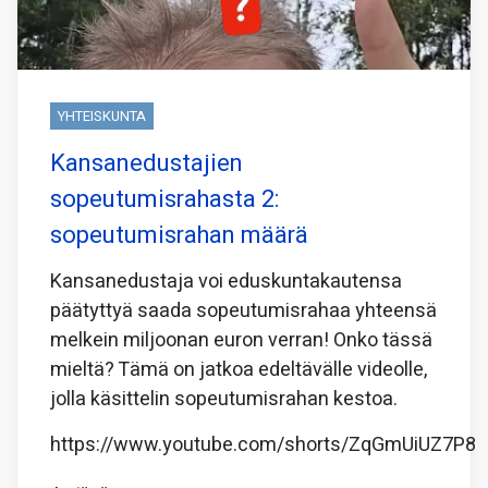
YHTEISKUNTA
Kansanedustajien
sopeutumisrahasta 2:
sopeutumisrahan määrä
Kansanedustaja voi eduskuntakautensa
päätyttyä saada sopeutumisrahaa yhteensä
melkein miljoonan euron verran! Onko tässä
mieltä? Tämä on jatkoa edeltävälle videolle,
jolla käsittelin sopeutumisrahan kestoa.
https://www.youtube.com/shorts/ZqGmUiUZ7P8