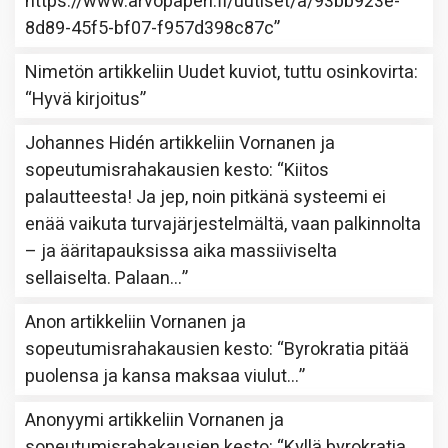
https://www.arvopaperi.fi/uutiset/a/93bb923e-
8d89-45f5-bf07-f957d398c87c
”
Nimetön
artikkeliin
Uudet kuviot, tuttu osinkovirta
:
“
Hyvä kirjoitus
”
Johannes Hidén
artikkeliin
Vornanen ja
sopeutumisrahakausien kesto
: “
Kiitos
palautteesta! Ja jep, noin pitkänä systeemi ei
enää vaikuta turvajärjestelmältä, vaan palkinnolta
– ja ääritapauksissa aika massiiviselta
sellaiselta. Palaan…
”
Anon
artikkeliin
Vornanen ja
sopeutumisrahakausien kesto
: “
Byrokratia pitää
puolensa ja kansa maksaa viulut…
”
Anonyymi
artikkeliin
Vornanen ja
sopeutumisrahakausien kesto
: “
Kyllä byrokratia