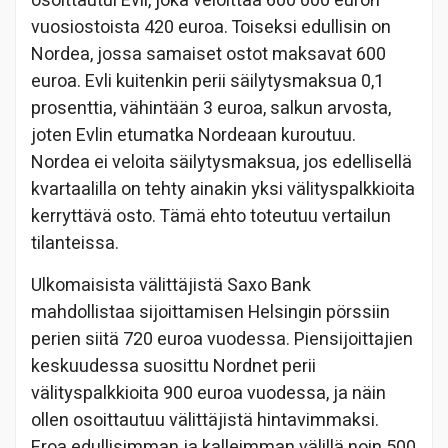
osoittautui Evli, joka veloittaa 600 000 euron
vuosiostoista 420 euroa. Toiseksi edullisin on
Nordea, jossa samaiset ostot maksavat 600
euroa. Evli kuitenkin perii säilytysmaksua 0,1
prosenttia, vähintään 3 euroa, salkun arvosta,
joten Evlin etumatka Nordeaan kuroutuu.
Nordea ei veloita säilytysmaksua, jos edellisellä
kvartaalilla on tehty ainakin yksi välityspalkkioita
kerryttävä osto. Tämä ehto toteutuu vertailun
tilanteissa.
Ulkomaisista välittäjistä Saxo Bank
mahdollistaa sijoittamisen Helsingin pörssiin
perien siitä 720 euroa vuodessa. Piensijoittajien
keskuudessa suosittu Nordnet perii
välityspalkkioita 900 euroa vuodessa, ja näin
ollen osoittautuu välittäjistä hintavimmaksi.
Eroa edullisimman ja kalleimman välillä noin 500