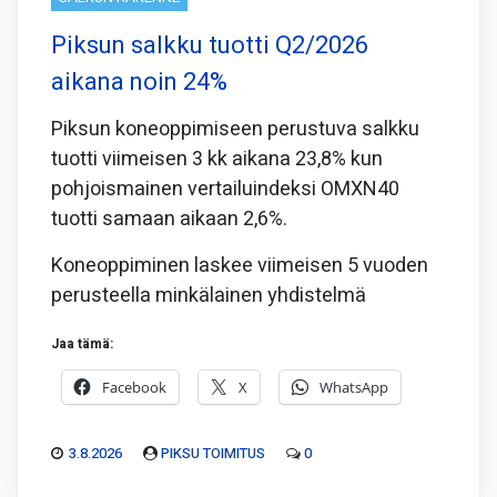
Piksun salkku tuotti Q2/2026
aikana noin 24%
Piksun koneoppimiseen perustuva salkku
tuotti viimeisen 3 kk aikana 23,8% kun
pohjoismainen vertailuindeksi OMXN40
tuotti samaan aikaan 2,6%.
Koneoppiminen laskee viimeisen 5 vuoden
perusteella minkälainen yhdistelmä
Jaa tämä:
Facebook
X
WhatsApp
3.8.2026
PIKSU TOIMITUS
0