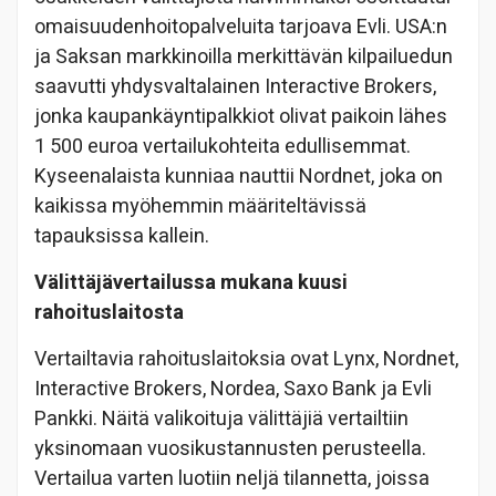
omaisuudenhoitopalveluita tarjoava Evli. USA:n
ja Saksan markkinoilla merkittävän kilpailuedun
saavutti yhdysvaltalainen Interactive Brokers,
jonka kaupankäyntipalkkiot olivat paikoin lähes
1 500 euroa vertailukohteita edullisemmat.
Kyseenalaista kunniaa nauttii Nordnet, joka on
kaikissa myöhemmin määriteltävissä
tapauksissa kallein.
Välittäjävertailussa mukana kuusi
rahoituslaitosta
Vertailtavia rahoituslaitoksia ovat Lynx, Nordnet,
Interactive Brokers, Nordea, Saxo Bank ja Evli
Pankki. Näitä valikoituja välittäjiä vertailtiin
yksinomaan vuosikustannusten perusteella.
Vertailua varten luotiin neljä tilannetta, joissa