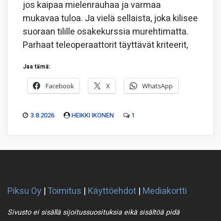
jos kaipaa mielenrauhaa ja varmaa
mukavaa tuloa. Ja vielä sellaista, joka kilisee
suoraan tilille osakekurssia murehtimatta.
Parhaat teleoperaattorit täyttävät kriteerit,
Jaa tämä:
Facebook
X
WhatsApp
3.8.2026
HEIKKI IKONEN
1
Piksu Oy
|
Toimitus
|
Käyttöehdot
|
Mediakortti
Sivusto ei sisällä sijoitussuosituksia eikä sisältöä pidä