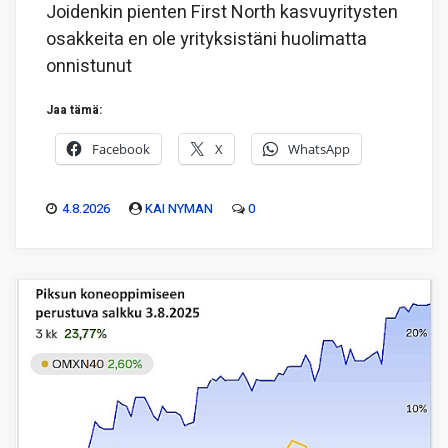
Joidenkin pienten First North kasvuyritysten
osakkeita en ole yrityksistäni huolimatta
onnistunut
Jaa tämä:
Facebook
X
WhatsApp
4.8.2026
KAI NYMAN
0