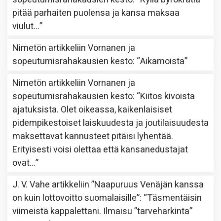
pitää parhaiten puolensa ja kansa maksaa
viulut…
”
Nimetön
artikkeliin
Vornanen ja
sopeutumisrahakausien kesto
: “
Aikamoista
”
Nimetön
artikkeliin
Vornanen ja
sopeutumisrahakausien kesto
: “
Kiitos kivoista
ajatuksista. Olet oikeassa, kaikenlaisiset
pidempikestoiset laiskuudesta ja joutilaisuudesta
maksettavat kannusteet pitäisi lyhentää.
Erityisesti voisi olettaa että kansanedustajat
ovat…
”
J. V. Vahe
artikkeliin
”Naapuruus Venäjän kanssa
on kuin lottovoitto suomalaisille”
: “
Täsmentäisin
viimeistä kappalettani. Ilmaisu ”tarveharkinta”