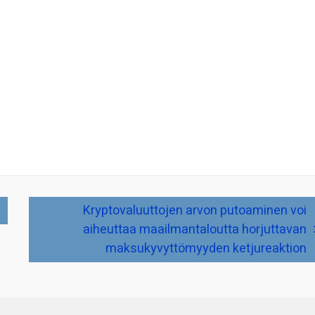
Kryptovaluuttojen arvon putoaminen voi
aiheuttaa maailmantaloutta horjuttavan
maksukyvyttömyyden ketjureaktion