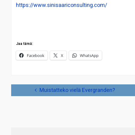
https://www.sinisaariconsulting.com/
Jaa tämä:
Facebook
X
WhatsApp
Artikkelien
Muistatteko vielä Evergranden?
selaus