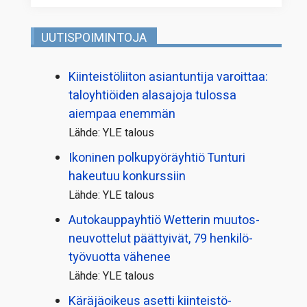
UUTISPOIMINTOJA
Kiinteistö­liiton asiantuntija varoittaa:
taloyhtiöiden alasajoja tulossa
aiempaa enemmän
Lähde: YLE talous
Ikoninen polkupyörä­yhtiö Tunturi
hakeutuu konkurssiin
Lähde: YLE talous
Autokauppayhtiö Wetterin muutos­
neuvottelut päättyivät, 79 henkilö­
työvuotta vähenee
Lähde: YLE talous
Käräjäoikeus asetti kiinteistö­