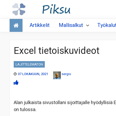
Talous
Artikkelit
Mallisalkut
Työkalu
Excel tietoiskuvideot
LAJITTELEMATON
07 LOKAKUUN, 2021
sergio
Alan julkaista sivustollani sijoittajalle hyödyllisi
on tulossa.