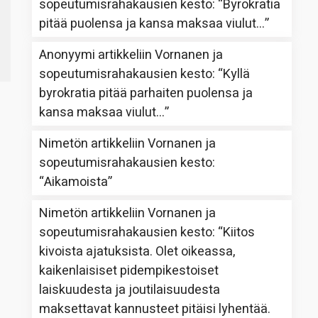
sopeutumisrahakausien kesto
: “
Byrokratia
pitää puolensa ja kansa maksaa viulut…
”
Anonyymi
artikkeliin
Vornanen ja
sopeutumisrahakausien kesto
: “
Kyllä
byrokratia pitää parhaiten puolensa ja
kansa maksaa viulut…
”
Nimetön
artikkeliin
Vornanen ja
sopeutumisrahakausien kesto
:
“
Aikamoista
”
Nimetön
artikkeliin
Vornanen ja
sopeutumisrahakausien kesto
: “
Kiitos
kivoista ajatuksista. Olet oikeassa,
kaikenlaisiset pidempikestoiset
laiskuudesta ja joutilaisuudesta
maksettavat kannusteet pitäisi lyhentää.