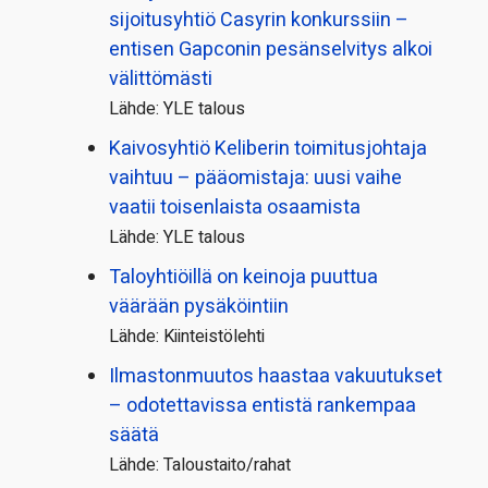
sijoitusyhtiö Casyrin konkurssiin –
entisen Gapconin pesänselvitys alkoi
välittömästi
Lähde: YLE talous
Kaivosyhtiö Keliberin toimitusjohtaja
vaihtuu – pääomistaja: uusi vaihe
vaatii toisenlaista osaamista
Lähde: YLE talous
Taloyhtiöillä on keinoja puuttua
väärään pysäköintiin
Lähde: Kiinteistölehti
Ilmastonmuutos haastaa vakuutukset
– odotettavissa entistä rankempaa
säätä
Lähde: Taloustaito/rahat