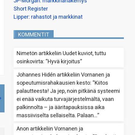
JP-Morgan: markkinanäkemys
Short Register
Lipper: rahastot ja markkinat
KOMMENTIT
Nimetön
artikkeliin
Uudet kuviot, tuttu
osinkovirta
: “
Hyvä kirjoitus
”
Johannes Hidén
artikkeliin
Vornanen ja
sopeutumisrahakausien kesto
: “
Kiitos
palautteesta! Ja jep, noin pitkänä systeemi
ei enää vaikuta turvajärjestelmältä, vaan
palkinnolta – ja ääritapauksissa aika
massiiviselta sellaiselta. Palaan…
”
Anon
artikkeliin
Vornanen ja