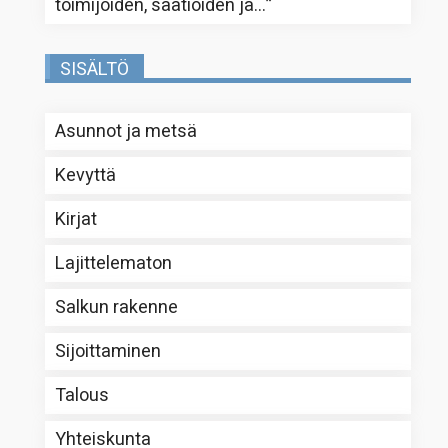
toimijoiden, säätiöiden ja…
”
SISÄLTÖ
Asunnot ja metsä
Kevyttä
Kirjat
Lajittelematon
Salkun rakenne
Sijoittaminen
Talous
Yhteiskunta