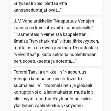
Erityisesti voisi olettaa että
kansanedustajat ovat…
”
J. V. Vahe
artikkeliin
”Naapuruus Venäjän
kanssa on kuin lottovoitto suomalaisille”
:
“
Täsmentäisin viimeistä kappalettani.
Ilmaisu ”tarveharkinta” viittaa järkevyyteen,
mutta asia on myös juridinen. Perustuslaki
”velvoittaa” julkista sektoria huolehtimaan
perusopetuksesta ja sotesta,…
”
Tommi Taavila
artikkeliin
”Naapuruus
Venäjän kanssa on kuin lottovoitto
suomalaisille”
: “
Suomalainen ja globaali
korruptio voi olla lainmukaista, mutta lait
olisi syytä muuttaa. Käytännössä kaikki
yksityinen vaalirahoitus yksityisten