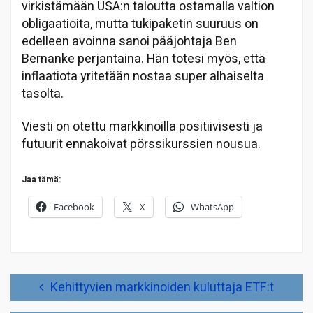
virkistämään USA:n taloutta ostamalla valtion
obligaatioita, mutta tukipaketin suuruus on
edelleen avoinna sanoi pääjohtaja Ben
Bernanke perjantaina. Hän totesi myös, että
inflaatiota yritetään nostaa super alhaiselta
tasolta.
Viesti on otettu markkinoilla positiivisesti ja
futuurit ennakoivat pörssikurssien nousua.
Jaa tämä:
Facebook
X
WhatsApp
Artikkelien
Kehittyvien markkinoiden kuluttaja ETF:t
selaus