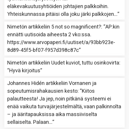
eläkevakuutusyhtiöiden johtajien palkkoihin.
Yhteiskunnassa pitäisi olla joku järki palkkojen…
”
Nimetön
artikkeliin
5 not so magnificent?
: “
AP:kin
ennätti uutisoida aiheesta 2 vko:ssa.
https://www.arvopaperi.fi/uutiset/a/93bb923e-
8d89-45f5-bf07-f957d398c87c
”
Nimetön
artikkeliin
Uudet kuviot, tuttu osinkovirta
:
“
Hyvä kirjoitus
”
Johannes Hidén
artikkeliin
Vornanen ja
sopeutumisrahakausien kesto
: “
Kiitos
palautteesta! Ja jep, noin pitkänä systeemi ei
enää vaikuta turvajärjestelmältä, vaan palkinnolta
– ja ääritapauksissa aika massiiviselta
sellaiselta. Palaan…
”