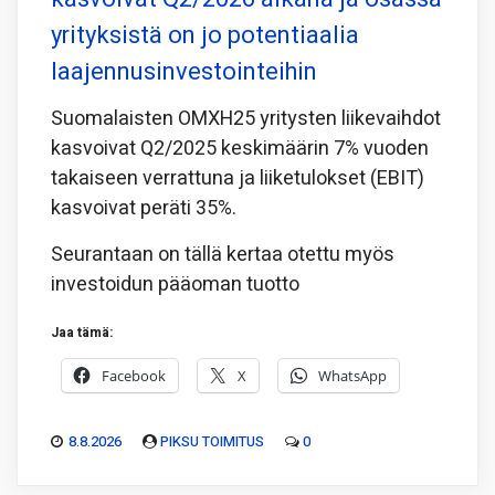
yrityksistä on jo potentiaalia
laajennusinvestointeihin
Suomalaisten OMXH25 yritysten liikevaihdot
kasvoivat Q2/2025 keskimäärin 7% vuoden
takaiseen verrattuna ja liiketulokset (EBIT)
kasvoivat peräti 35%.
Seurantaan on tällä kertaa otettu myös
investoidun pääoman tuotto
Jaa tämä:
Facebook
X
WhatsApp
8.8.2026
PIKSU TOIMITUS
0