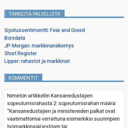
TÄRKEITÄ PALVELUITA
Sijoitussentimentti: Fear and Greed
Borsdata
JP-Morgan: markkinanäkemys
Short Register
Lipper: rahastot ja markkinat
KOMMENTIT
Nimetön
artikkeliin
Kansanedustajien
sopeutumisrahasta 2: sopeutumisrahan määrä
:
“
Kansanedustajien ja ministereiden palkat ovat
vaatimattomia verrattuna esimerkiksi suurimpien
työmarkkinajärjestöjen tai