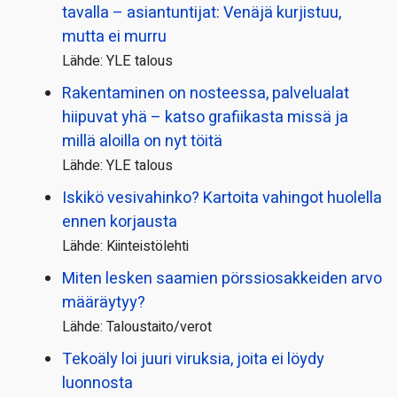
tavalla – asiantuntijat: Venäjä kurjistuu,
mutta ei murru
Lähde: YLE talous
Rakentaminen on nosteessa, palvelualat
hiipuvat yhä – katso grafiikasta missä ja
millä aloilla on nyt töitä
Lähde: YLE talous
Iskikö vesivahinko? Kartoita vahingot huolella
ennen korjausta
Lähde: Kiinteistölehti
Miten lesken saamien pörssi­osakkeiden arvo
määräytyy?
Lähde: Taloustaito/verot
Tekoäly loi juuri viruksia, joita ei löydy
luonnosta