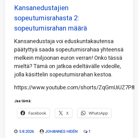
Kansanedustajien
sopeutumisrahasta 2:
sopeutumisrahan määrä
Kansanedustaja voi eduskuntakautensa
päätyttyä saada sopeutumisrahaa yhteensä
melkein miljoonan euron verran! Onko tässä
mieltä? Tämä on jatkoa edeltävälle videolle,
jolla käsittelin sopeutumisrahan kestoa.
https://www.youtube.com/shorts/ZqGmUiUZ7P8
Jaa tämä:
Facebook
X
WhatsApp
5.8.2026
JOHANNES HIDÉN
1