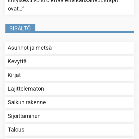
Erityisesti voisi olettaa että kansanedustajat
ovat…
”
SISÄLTÖ
Asunnot ja metsä
Kevyttä
Kirjat
Lajittelematon
Salkun rakenne
Sijoittaminen
Talous