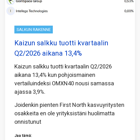
SALKUN RAKENNE
Kaizun salkku tuotti kvartaalin
Q2/2026 aikana 13,4%
Kaizun salkku tuotti kvartaalin Q2/2026
aikana 13,4% kun pohjoismainen
vertailuindeksi OMXN40 nousi samassa
ajassa 3,9%.
Joidenkin pienten First North kasvuyritysten
osakkeita en ole yrityksistäni huolimatta
onnistunut
Jaa tämä: