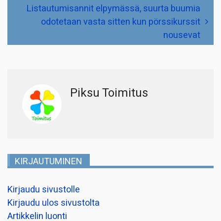
Listautumisannit elpymässä, suurta buumia
odotetaan vasta sitten kun pörssikurssit
nousevat
Piksu Toimitus
KIRJAUTUMINEN
Kirjaudu sivustolle
Kirjaudu ulos sivustolta
Artikkelin luonti