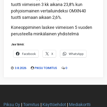
tuotti viimeisen 3 kk aikana 23,8% kun
pohjoismainen vertailuindeksi OMXN40
tuotti samaan aikaan 2,6%.
Koneoppiminen laskee viimeisen 5 vuoden
perusteella minkälainen yhdistelmä
Jaa tämä:
Facebook
X
WhatsApp
3.8.2026
PIKSU TOIMITUS
0
Piksu Oy
|
Toimitus
|
Käyttöehdot
|
Mediakortti