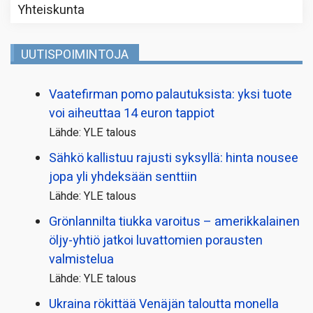
Yhteiskunta
UUTISPOIMINTOJA
Vaatefirman pomo palautuksista: yksi tuote
voi aiheuttaa 14 euron tappiot
Lähde: YLE talous
Sähkö kallistuu rajusti syksyllä: hinta nousee
jopa yli yhdeksään senttiin
Lähde: YLE talous
Grönlannilta tiukka varoitus – amerikkalainen
öljy-yhtiö jatkoi luvattomien porausten
valmistelua
Lähde: YLE talous
Ukraina rökittää Venäjän taloutta monella