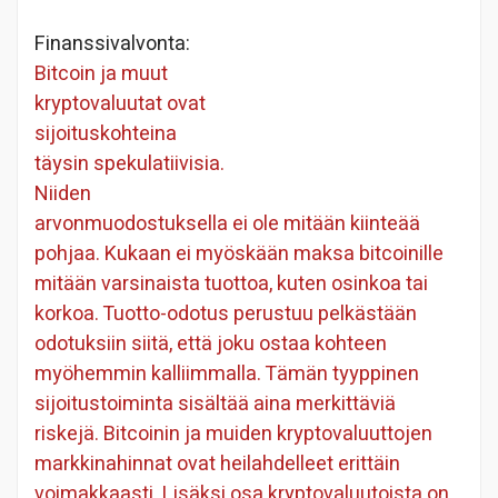
Finanssivalvonta:
Bitcoin ja muut
kryptovaluutat ovat
sijoituskohteina
täysin spekulatiivisia.
Niiden
arvonmuodostuksella ei ole mitään kiinteää
pohjaa. Kukaan ei myöskään maksa bitcoinille
mitään varsinaista tuottoa, kuten osinkoa tai
korkoa. Tuotto-odotus perustuu pelkästään
odotuksiin siitä, että joku ostaa kohteen
myöhemmin kalliimmalla. Tämän tyyppinen
sijoitustoiminta sisältää aina merkittäviä
riskejä. Bitcoinin ja muiden kryptovaluuttojen
markkinahinnat ovat heilahdelleet erittäin
voimakkaasti. Lisäksi osa kryptovaluutoista on