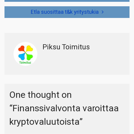
Etla suosittaa t&k yritystukia
Piksu Toimitus
One thought on
“
Finanssivalvonta varoittaa
kryptovaluutoista
”