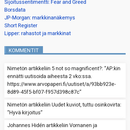
Sijoitussentimentti: Fear and Greed
Borsdata
JP-Morgan: markkinanäkemys
Short Register
Lipper: rahastot ja markkinat
KOMMENTIT
Nimetön
artikkeliin
5 not so magnificent?
: “
AP:kin
ennätti uutisoida aiheesta 2 vko:ssa.
https://www.arvopaperi.fi/uutiset/a/93bb923e-
8d89-45f5-bf07-f957d398c87c
”
Nimetön
artikkeliin
Uudet kuviot, tuttu osinkovirta
:
“
Hyvä kirjoitus
”
Johannes Hidén
artikkeliin
Vornanen ja