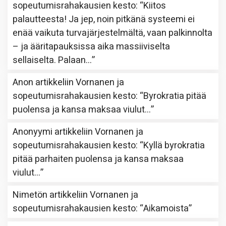
sopeutumisrahakausien kesto
: “
Kiitos
palautteesta! Ja jep, noin pitkänä systeemi ei
enää vaikuta turvajärjestelmältä, vaan palkinnolta
– ja ääritapauksissa aika massiiviselta
sellaiselta. Palaan…
”
Anon
artikkeliin
Vornanen ja
sopeutumisrahakausien kesto
: “
Byrokratia pitää
puolensa ja kansa maksaa viulut…
”
Anonyymi
artikkeliin
Vornanen ja
sopeutumisrahakausien kesto
: “
Kyllä byrokratia
pitää parhaiten puolensa ja kansa maksaa
viulut…
”
Nimetön
artikkeliin
Vornanen ja
sopeutumisrahakausien kesto
: “
Aikamoista
”