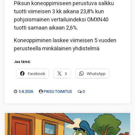
Piksun koneoppimiseen perustuva salkku
tuotti viimeisen 3 kk aikana 23,8% kun
pohjoismainen vertailuindeksi OMXN40
tuotti samaan aikaan 2,6%.
Koneoppiminen laskee viimeisen 5 vuoden
perusteella minkälainen yhdistelmä
Jaa tämä:
Facebook
X
WhatsApp
3.8.2026
PIKSU TOIMITUS
0