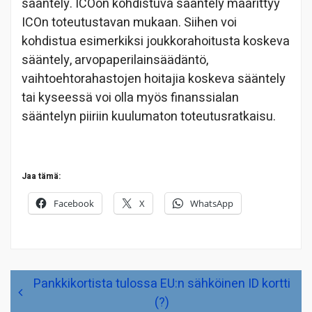
sääntely. ICOon kohdistuva sääntely määrittyy
ICOn toteutustavan mukaan. Siihen voi
kohdistua esimerkiksi joukkorahoitusta koskeva
sääntely, arvopaperilainsäädäntö,
vaihtoehtorahastojen hoitajia koskeva sääntely
tai kyseessä voi olla myös finanssialan
sääntelyn piiriin kuulumaton toteutusratkaisu.
Jaa tämä:
Facebook
X
WhatsApp
Artikkelien
Pankkikortista tulossa EU:n sähköinen ID kortti
selaus
(?)