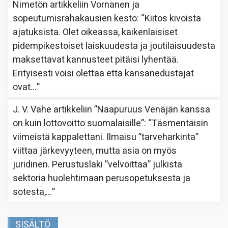
Nimetön
artikkeliin
Vornanen ja
sopeutumisrahakausien kesto
: “
Kiitos kivoista
ajatuksista. Olet oikeassa, kaikenlaisiset
pidempikestoiset laiskuudesta ja joutilaisuudesta
maksettavat kannusteet pitäisi lyhentää.
Erityisesti voisi olettaa että kansanedustajat
ovat…
”
J. V. Vahe
artikkeliin
”Naapuruus Venäjän kanssa
on kuin lottovoitto suomalaisille”
: “
Täsmentäisin
viimeistä kappalettani. Ilmaisu ”tarveharkinta”
viittaa järkevyyteen, mutta asia on myös
juridinen. Perustuslaki ”velvoittaa” julkista
sektoria huolehtimaan perusopetuksesta ja
sotesta,…
”
SISÄLTÖ