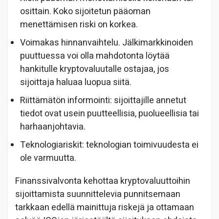
osittain. Koko sijoitetun pääoman
menettämisen riski on korkea.
Voimakas hinnanvaihtelu. Jälkimarkkinoiden
puuttuessa voi olla mahdotonta löytää
hankitulle kryptovaluutalle ostajaa, jos
sijoittaja haluaa luopua siitä.
Riittämätön informointi: sijoittajille annetut
tiedot ovat usein puutteellisia, puolueellisia tai
harhaanjohtavia.
Teknologiariskit: teknologian toimivuudesta ei
ole varmuutta.
Finanssivalvonta kehottaa kryptovaluuttoihin
sijoittamista suunnittelevia punnitsemaan
tarkkaan edellä mainittuja riskejä ja ottamaan