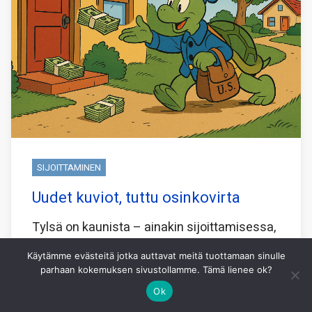
SIJOITTAMINEN
Uudet kuviot, tuttu osinkovirta
Tylsä on kaunista – ainakin sijoittamisessa,
jos kaipaa mielenrauhaa ja varmaa
Käytämme evästeitä jotka auttavat meitä tuottamaan sinulle
mukavaa tuloa. Ja vielä sellaista, joka kilisee
parhaan kokemuksen sivustollamme. Tämä lienee ok?
suoraan tilille osakekurssia murehtimatta.
Ok
Parhaat teleoperaattorit täyttävät kriteerit,