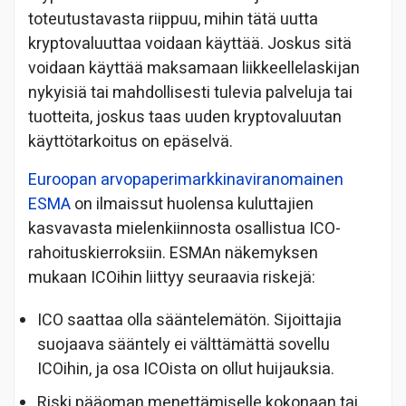
toteutustavasta riippuu, mihin tätä uutta
kryptovaluuttaa voidaan käyttää. Joskus sitä
voidaan käyttää maksamaan liikkeellelaskijan
nykyisiä tai mahdollisesti tulevia palveluja tai
tuotteita, joskus taas uuden kryptovaluutan
käyttötarkoitus on epäselvä.
Euroopan arvopaperimarkkinaviranomainen
ESMA
on ilmaissut huolensa kuluttajien
kasvavasta mielenkiinnosta osallistua ICO-
rahoituskierroksiin. ESMAn näkemyksen
mukaan ICOihin liittyy seuraavia riskejä:
ICO saattaa olla sääntelemätön. Sijoittajia
suojaava sääntely ei välttämättä sovellu
ICOihin, ja osa ICOista on ollut huijauksia.
Riski pääoman menettämiselle kokonaan tai