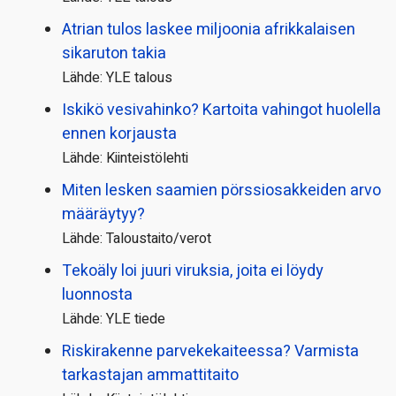
Atrian tulos laskee miljoonia afrikkalaisen
sikaruton takia
Lähde: YLE talous
Iskikö vesivahinko? Kartoita vahingot huolella
ennen korjausta
Lähde: Kiinteistölehti
Miten lesken saamien pörssi­osakkeiden arvo
määräytyy?
Lähde: Taloustaito/verot
Tekoäly loi juuri viruksia, joita ei löydy
luonnosta
Lähde: YLE tiede
Riskirakenne parvekekaiteessa? Varmista
tarkastajan ammattitaito