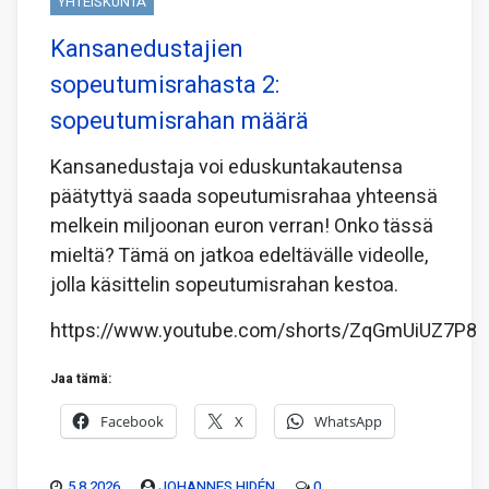
YHTEISKUNTA
Kansanedustajien
sopeutumisrahasta 2:
sopeutumisrahan määrä
Kansanedustaja voi eduskuntakautensa
päätyttyä saada sopeutumisrahaa yhteensä
melkein miljoonan euron verran! Onko tässä
mieltä? Tämä on jatkoa edeltävälle videolle,
jolla käsittelin sopeutumisrahan kestoa.
https://www.youtube.com/shorts/ZqGmUiUZ7P8
Jaa tämä:
Facebook
X
WhatsApp
5.8.2026
JOHANNES HIDÉN
0