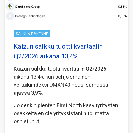
SALKUN RAKENNE
Kaizun salkku tuotti kvartaalin
Q2/2026 aikana 13,4%
Kaizun salkku tuotti kvartaalin Q2/2026
aikana 13,4% kun pohjoismainen
vertailuindeksi OMXN40 nousi samassa
ajassa 3,9%.
Joidenkin pienten First North kasvuyritysten
osakkeita en ole yrityksistäni huolimatta
onnistunut