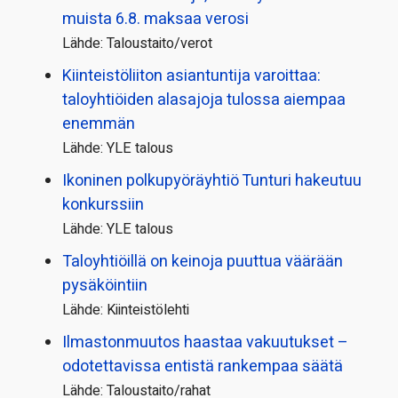
muista 6.8. maksaa verosi
Lähde: Taloustaito/verot
Kiinteistö­liiton asiantuntija varoittaa:
taloyhtiöiden alasajoja tulossa aiempaa
enemmän
Lähde: YLE talous
Ikoninen polkupyörä­yhtiö Tunturi hakeutuu
konkurssiin
Lähde: YLE talous
Taloyhtiöillä on keinoja puuttua väärään
pysäköintiin
Lähde: Kiinteistölehti
Ilmastonmuutos haastaa vakuutukset –
odotettavissa entistä rankempaa säätä
Lähde: Taloustaito/rahat