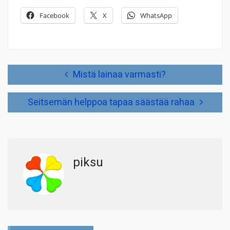
Facebook
X
WhatsApp
Artikkelien
Mistä lainaa varmasti?
selaus
Seitsemän helppoa tapaa säästää rahaa
piksu