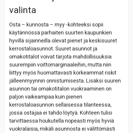
valinta
Osta – kunnosta – myy -kohteeksi sopii
käytännössä parhaiten suurten kaupunkien
hyvillä sijainneilla olevat pienet ja keskisuuret
kerrostaloasunnot. Suuret asunnot ja
omakotitalot voivat tarjota mahdollisuuksia
suurempiin voittomarginaaleihin, mutta niin
liittyy myös huomattavasti korkeammat riskit
jälleenmyynnin onnistumisesta. Lisäksi suuren
asunnon tai omakotitalon vuokraaminen on
paljon vaikeampaa kuin pienen
kerrostaloasunnon sellaisessa tilanteessa,
jossa ostajaa ei tahdo löytyä. Kohteen tulisi
tarvittaessa houkutella nopeasti myös hyviä
vuokralaisia, mikäli asunnosta ei välittömästi