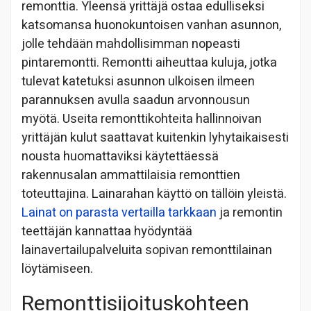
remonttia. Yleensä yrittäjä ostaa edulliseksi
katsomansa huonokuntoisen vanhan asunnon,
jolle tehdään mahdollisimman nopeasti
pintaremontti. Remontti aiheuttaa kuluja, jotka
tulevat katetuksi asunnon ulkoisen ilmeen
parannuksen avulla saadun arvonnousun
myötä. Useita remonttikohteita hallinnoivan
yrittäjän kulut saattavat kuitenkin lyhytaikaisesti
nousta huomattaviksi käytettäessä
rakennusalan ammattilaisia remonttien
toteuttajina. Lainarahan käyttö on tällöin yleistä.
Lainat on parasta vertailla tarkkaan
ja remontin
teettäjän kannattaa hyödyntää
lainavertailupalveluita sopivan remonttilainan
löytämiseen.
Remonttisijoituskohteen