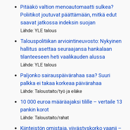
Pitääkö valtion menoautomaatti sulkea?
Poliitikot joutuvat päättämään, mitkä edut
saavat jatkossa indeksin suojan
Lähde: YLE talous
Talous­politiikan arviointi­neuvosto: Nykyinen
hallitus asettaa seuraajansa hankalaan
tilanteeseen heti vaalikauden alussa
Lähde: YLE talous
Paljonko sairauspäivä­rahaa saa? Suuri
palkka ei takaa korkeaa päivärahaa
Lähde: Taloustaito/työ ja eläke
10 000 euroa määräajaksi tilille – vertaile 13
pankin korot
Lähde: Taloustaito/rahat
Kiinteistön omistaja, viivästyskorko vaanii –