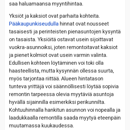
saa haluamaansa myyntihintaa.
Yksiöt ja kaksiot ovat parhaita kohteita.
Pääkaupunkiseudulla
hinnat ovat nousseet
tasaisesti ja perinteisten pienasuntojen kysyntä
on tasaista. Yksiöitä ostavat usein sijoittavat
vuokra-asunnoiksi, joten remontoitavat kaksiot
ja pienet kolmiot ovat usein varmin valinta.
Edullisen kohteen löytäminen voi toki olla
haasteellista, mutta kysynnän ollessa suurta,
myös tarjontaa riittää. Alueen hintatason
tunteva yrittäjä voi säännöllisesti löytää sopivia
remontin tarpeessa olevia myytäviä asuntoja
hyvällä sijainnilla esimerkiksi perikunnilta.
Kohtuuhinnalla hankitun asunnon voi nopealla ja
laadukkaalla remontilla saada myytyä eteenpäin
muutamassa kuukaudessa.