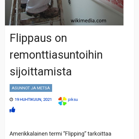
Flippaus on
remonttiasuntoihin
sijoittamista
ASUNNOT JA METSÄ
19 HUHTIKUUN, 2021
piksu
Amerikkalainen termi ”Flipping” tarkoittaa