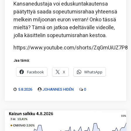
Kansanedustaja voi eduskuntakautensa
päätyttyä saada sopeutumisrahaa yhteensä
melkein miljoonan euron verran! Onko tässä
mieltä? Tämä on jatkoa edeltävälle videolle,
jolla käsittelin sopeutumisrahan kestoa.
https://www.youtube.com/shorts/ZqGmUiUZ7P8
Jaa tämä:
Facebook
X
WhatsApp
5.8.2026
JOHANNES HIDÉN
0