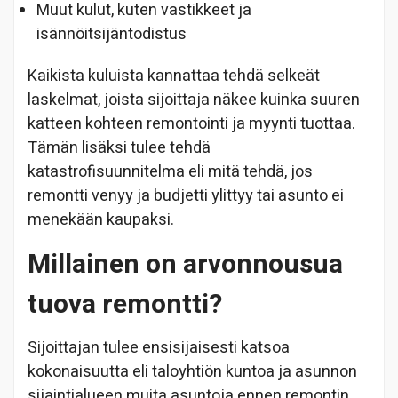
Muut kulut, kuten vastikkeet ja
isännöitsijäntodistus
Kaikista kuluista kannattaa tehdä selkeät
laskelmat, joista sijoittaja näkee kuinka suuren
katteen kohteen remontointi ja myynti tuottaa.
Tämän lisäksi tulee tehdä
katastrofisuunnitelma eli mitä tehdä, jos
remontti venyy ja budjetti ylittyy tai asunto ei
menekään kaupaksi.
Millainen on arvonnousua
tuova remontti?
Sijoittajan tulee ensisijaisesti katsoa
kokonaisuutta eli taloyhtiön kuntoa ja asunnon
sijaintialueen muita asuntoja ennen remontin