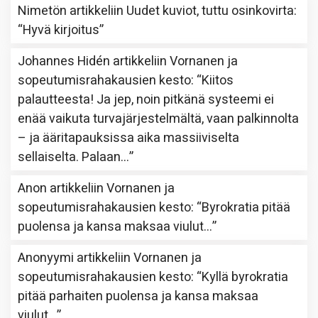
Nimetön
artikkeliin
Uudet kuviot, tuttu osinkovirta
:
“
Hyvä kirjoitus
”
Johannes Hidén
artikkeliin
Vornanen ja
sopeutumisrahakausien kesto
: “
Kiitos
palautteesta! Ja jep, noin pitkänä systeemi ei
enää vaikuta turvajärjestelmältä, vaan palkinnolta
– ja ääritapauksissa aika massiiviselta
sellaiselta. Palaan…
”
Anon
artikkeliin
Vornanen ja
sopeutumisrahakausien kesto
: “
Byrokratia pitää
puolensa ja kansa maksaa viulut…
”
Anonyymi
artikkeliin
Vornanen ja
sopeutumisrahakausien kesto
: “
Kyllä byrokratia
pitää parhaiten puolensa ja kansa maksaa
viulut…
”