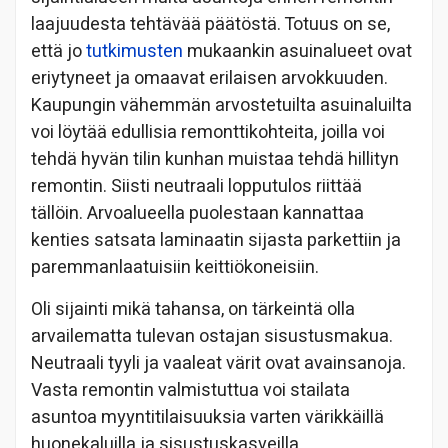
laajuudesta tehtävää päätöstä. Totuus on se,
että jo
tutkimusten
mukaankin asuinalueet ovat
eriytyneet ja omaavat erilaisen arvokkuuden.
Kaupungin vähemmän arvostetuilta asuinaluilta
voi löytää edullisia remonttikohteita, joilla voi
tehdä hyvän tilin kunhan muistaa tehdä hillityn
remontin. Siisti neutraali lopputulos riittää
tällöin. Arvoalueella puolestaan kannattaa
kenties satsata laminaatin sijasta parkettiin ja
paremmanlaatuisiin keittiökoneisiin.
Oli sijainti mikä tahansa, on tärkeintä olla
arvailematta tulevan ostajan sisustusmakua.
Neutraali tyyli ja vaaleat värit ovat avainsanoja.
Vasta remontin valmistuttua voi stailata
asuntoa myyntitilaisuuksia varten värikkäillä
huonekaluilla ja sisustuskasveilla.