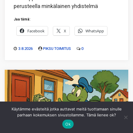
perusteella minkälainen yhdistelmä
Jaa tämä:
Facebook
X
WhatsApp
3.8.2026
PIKSU TOIMITUS
0
Käytämme evästeitä jotka auttavat meitä tuottamaan sinulle
parhaan kokemuksen sivustollamme. Tämä lienee ok?
Ok