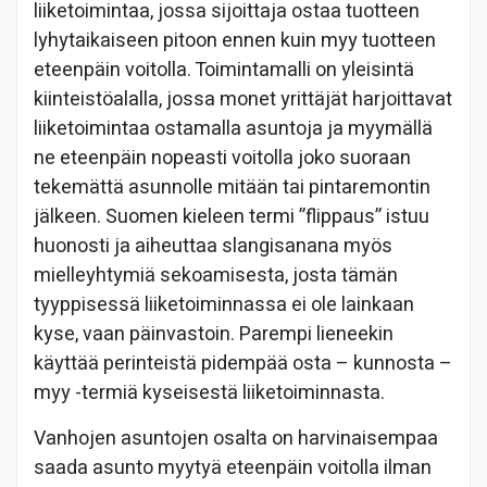
liiketoimintaa, jossa sijoittaja ostaa tuotteen
lyhytaikaiseen pitoon ennen kuin myy tuotteen
eteenpäin voitolla. Toimintamalli on yleisintä
kiinteistöalalla, jossa monet yrittäjät harjoittavat
liiketoimintaa ostamalla asuntoja ja myymällä
ne eteenpäin nopeasti voitolla joko suoraan
tekemättä asunnolle mitään tai pintaremontin
jälkeen. Suomen kieleen termi ”flippaus” istuu
huonosti ja aiheuttaa slangisanana myös
mielleyhtymiä sekoamisesta, josta tämän
tyyppisessä liiketoiminnassa ei ole lainkaan
kyse, vaan päinvastoin. Parempi lieneekin
käyttää perinteistä pidempää osta – kunnosta –
myy -termiä kyseisestä liiketoiminnasta.
Vanhojen asuntojen osalta on harvinaisempaa
saada asunto myytyä eteenpäin voitolla ilman