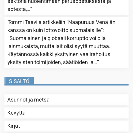
sektoria huolehtimaan perusopetuksesta ja
sotesta,…
”
Tommi Taavila
artikkeliin
”Naapuruus Venäjän
kanssa on kuin lottovoitto suomalaisille”
:
“
Suomalainen ja globaali korruptio voi olla
lainmukaista, mutta lait olisi syytä muuttaa.
Käytännössä kaikki yksityinen vaalirahoitus
yksityisten toimijoiden, säätiöiden ja…
”
SISÄLTÖ
Asunnot ja metsä
Kevyttä
Kirjat