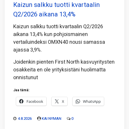
Kaizun salkku tuotti kvartaalin
Q2/2026 aikana 13,4%
Kaizun salkku tuotti kvartaalin Q2/2026
aikana 13,4% kun pohjoismainen
vertailuindeksi OMXN40 nousi samassa
ajassa 3,9%.
Joidenkin pienten First North kasvuyritysten
osakkeita en ole yrityksistäni huolimatta
onnistunut
Jaa tämä:
Facebook
X
WhatsApp
4.8.2026
KAI NYMAN
0