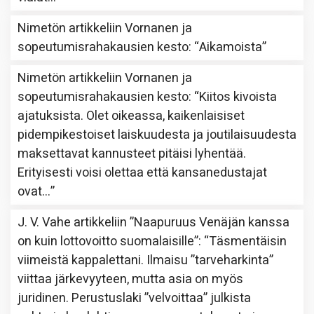
Nimetön
artikkeliin
Vornanen ja
sopeutumisrahakausien kesto
: “
Aikamoista
”
Nimetön
artikkeliin
Vornanen ja
sopeutumisrahakausien kesto
: “
Kiitos kivoista
ajatuksista. Olet oikeassa, kaikenlaisiset
pidempikestoiset laiskuudesta ja joutilaisuudesta
maksettavat kannusteet pitäisi lyhentää.
Erityisesti voisi olettaa että kansanedustajat
ovat…
”
J. V. Vahe
artikkeliin
”Naapuruus Venäjän kanssa
on kuin lottovoitto suomalaisille”
: “
Täsmentäisin
viimeistä kappalettani. Ilmaisu ”tarveharkinta”
viittaa järkevyyteen, mutta asia on myös
juridinen. Perustuslaki ”velvoittaa” julkista