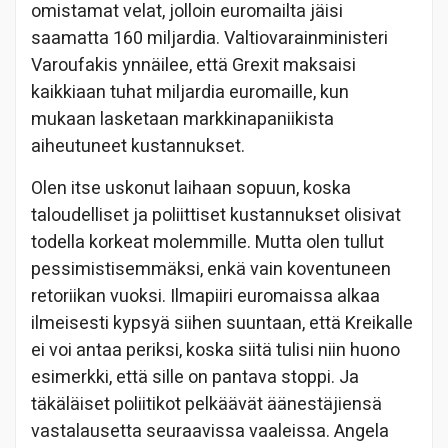
omistamat velat, jolloin euromailta jäisi
saamatta 160 miljardia. Valtiovarainministeri
Varoufakis ynnäilee, että Grexit maksaisi
kaikkiaan tuhat miljardia euromaille, kun
mukaan lasketaan markkinapaniikista
aiheutuneet kustannukset.
Olen itse uskonut laihaan sopuun, koska
taloudelliset ja poliittiset kustannukset olisivat
todella korkeat molemmille. Mutta olen tullut
pessimistisemmäksi, enkä vain koventuneen
retoriikan vuoksi. Ilmapiiri euromaissa alkaa
ilmeisesti kypsyä siihen suuntaan, että Kreikalle
ei voi antaa periksi, koska siitä tulisi niin huono
esimerkki, että sille on pantava stoppi. Ja
täkäläiset poliitikot pelkäävät äänestäjiensä
vastalausetta seuraavissa vaaleissa. Angela