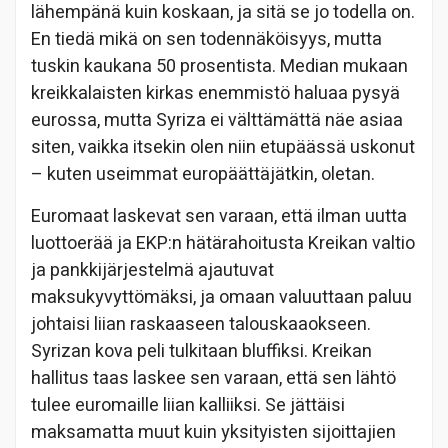
lähempänä kuin koskaan, ja sitä se jo todella on.
En tiedä mikä on sen todennäköisyys, mutta
tuskin kaukana 50 prosentista. Median mukaan
kreikkalaisten kirkas enemmistö haluaa pysyä
eurossa, mutta Syriza ei välttämättä näe asiaa
siten, vaikka itsekin olen niin etupäässä uskonut
– kuten useimmat europäättäjätkin, oletan.
Euromaat laskevat sen varaan, että ilman uutta
luottoerää ja EKP:n hätärahoitusta Kreikan valtio
ja pankkijärjestelmä ajautuvat
maksukyvyttömäksi, ja omaan valuuttaan paluu
johtaisi liian raskaaseen talouskaaokseen.
Syrizan kova peli tulkitaan bluffiksi. Kreikan
hallitus taas laskee sen varaan, että sen lähtö
tulee euromaille liian kalliiksi. Se jättäisi
maksamatta muut kuin yksityisten sijoittajien