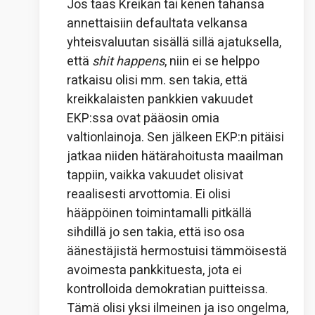
Jos taas Kreikan tai kenen tahansa
annettaisiin defaultata velkansa
yhteisvaluutan sisällä sillä ajatuksella,
että
shit happens
, niin ei se helppo
ratkaisu olisi mm. sen takia, että
kreikkalaisten pankkien vakuudet
EKP:ssa ovat pääosin omia
valtionlainoja. Sen jälkeen EKP:n pitäisi
jatkaa niiden hätärahoitusta maailman
tappiin, vaikka vakuudet olisivat
reaalisesti arvottomia. Ei olisi
hääppöinen toimintamalli pitkällä
sihdillä jo sen takia, että iso osa
äänestäjistä hermostuisi tämmöisestä
avoimesta pankkituesta, jota ei
kontrolloida demokratian puitteissa.
Tämä olisi yksi ilmeinen ja iso ongelma,