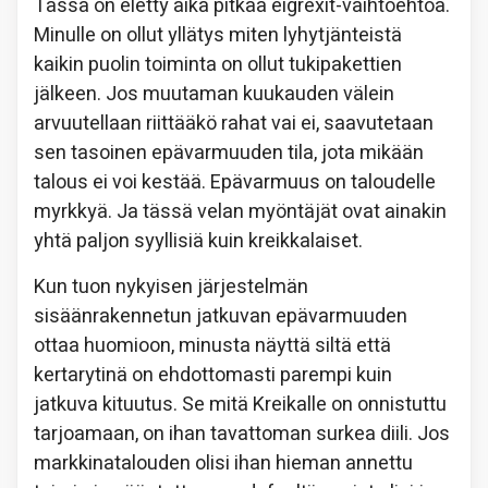
Tässä on eletty aika pitkää eigrexit-vaihtoehtoa.
Minulle on ollut yllätys miten lyhytjänteistä
kaikin puolin toiminta on ollut tukipakettien
jälkeen. Jos muutaman kuukauden välein
arvuutellaan riittääkö rahat vai ei, saavutetaan
sen tasoinen epävarmuuden tila, jota mikään
talous ei voi kestää. Epävarmuus on taloudelle
myrkkyä. Ja tässä velan myöntäjät ovat ainakin
yhtä paljon syyllisiä kuin kreikkalaiset.
Kun tuon nykyisen järjestelmän
sisäänrakennetun jatkuvan epävarmuuden
ottaa huomioon, minusta näyttä siltä että
kertarytinä on ehdottomasti parempi kuin
jatkuva kituutus. Se mitä Kreikalle on onnistuttu
tarjoamaan, on ihan tavattoman surkea diili. Jos
markkinatalouden olisi ihan hieman annettu