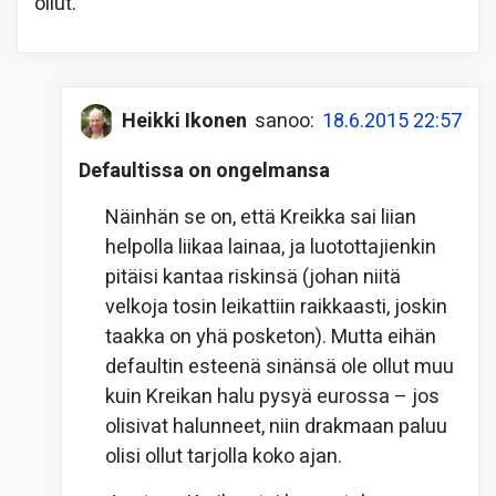
ollut.
Heikki Ikonen
sanoo:
18.6.2015 22:57
Defaultissa on ongelmansa
Näinhän se on, että Kreikka sai liian
helpolla liikaa lainaa, ja luotottajienkin
pitäisi kantaa riskinsä (johan niitä
velkoja tosin leikattiin raikkaasti, joskin
taakka on yhä posketon). Mutta eihän
defaultin esteenä sinänsä ole ollut muu
kuin Kreikan halu pysyä eurossa – jos
olisivat halunneet, niin drakmaan paluu
olisi ollut tarjolla koko ajan.