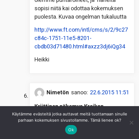
olemme puntaroineet, ja häneltä
sopisi niitä kai odottaa kokemuksen
puolesta. Kuvaa ongelman tukaluutta
http://www.ft.com/intl/cms/s/2/9c27
c84c-1751-11e5-8201-
cbdb03d71480.html#axzz3dj6iQg34
Heikki
Nimetön
sanoo:
22.6.2015 11:51
Kriittinen näkemys Kreikan
sisäpiiristä
Käytämme evästeitä jotka auttavat meitä tuottamaan sinulle
parhaan kokemuksen sivustollamme. Tämä lienee ok?
Poliittisen kilpailijan analyysi
Ok
Kreikasta on aika karu. Sen keskeinen