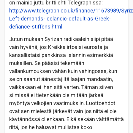
on mainio juttu brittilehti Telegraphissa:
http://www.telegraph.co.uk/finance/11673989/Syriz
Left-demands-Icelandic-default-as-Greek-
defiance-stiffens.html
Jutun mukaan Syrizan radikaalein siipi pitää
vain hyvänä, jos Kreikka irtoaisi eurosta ja
kansallistaisi pankkinsa Islannin esimerkkiä
mukaillen. Se pääsisi tekemään
vallankumouksen vähän kuin vahingossa, kun
se on saanut äänestäjiltä laajan mandaatin,
vaikkakaan ei ihan sitä varten. Tämän siiven
silmissä ei tietenkään ole mitään järkeä
myöntyä velkojien vaatimuksiin. Luottoehdot
ovat sen mielestä järkevät vain jos niitä ei ole
käytännössä ollenkaan. Eikä sekään välttämättä
riitä, jos he haluavat mullistaa koko