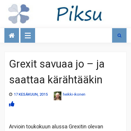
Talous
Grexit savuaa jo – ja
saattaa kärähtääkin
17 KESÄKUUN, 2015
heikki-ikonen
Arvioin toukokuun alussa Grexitin olevan