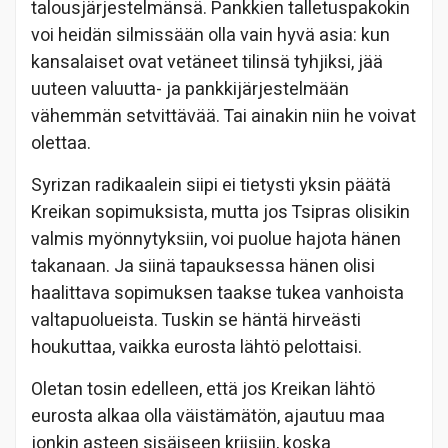
talousjärjestelmänsä. Pankkien talletuspakokin
voi heidän silmissään olla vain hyvä asia: kun
kansalaiset ovat vetäneet tilinsä tyhjiksi, jää
uuteen valuutta- ja pankkijärjestelmään
vähemmän setvittävää. Tai ainakin niin he voivat
olettaa.
Syrizan radikaalein siipi ei tietysti yksin päätä
Kreikan sopimuksista, mutta jos Tsipras olisikin
valmis myönnytyksiin, voi puolue hajota hänen
takanaan. Ja siinä tapauksessa hänen olisi
haalittava sopimuksen taakse tukea vanhoista
valtapuolueista. Tuskin se häntä hirveästi
houkuttaa, vaikka eurosta lähtö pelottaisi.
Oletan tosin edelleen, että jos Kreikan lähtö
eurosta alkaa olla väistämätön, ajautuu maa
jonkin asteen sisäiseen kriisiin, koska