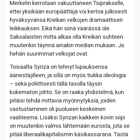
Merkelin kerrotaan vakuuttaneen Tsiprakselle,
ettei yksikään europäättäjä voi kertoa julkisesti
hyväksyvänsä Kreikan velkojen dramaattisen
leikkauksen. Eikä hän siinä väärässä ole.
Saksalaisten mitta alkaa olla Kreikan suhteen
muutenkin täynnä ainakin median mukaan. Ja
hehän suurimmat velkojat ovat.
Toisaalta Syriza on tehnyt lupauksensa
äänestäjilleen, ja sillä on myös tiukka ideologia
– sekä poliittisesti tällä tasolla täysin
kokematon johto. Se on raaka yhdistelmä, kun
pitäisi tehdä mittavia myönnytyksiä, joiden
vastustaminen oli puolueen keskeinen
vaaliteema. Lisäksi Syrizan kaikkein kovin siipi
on muutenkin valmis lähtemään eurosta, jota se
pitää liberaalikapitalismin käsikassarana. Tästä