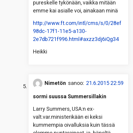
pureskelle tykönään, vaikka mitään
emme kai asialle voi, ainakaan minä
http://www.ft.com/intl/cms/s/0/28ef
98dc-17f1-11e5-a130-
2e7db721f996.html#axzz3dj6iQg34
Heikki
Nimetön
sanoo:
21.6.2015 22:59
sormi suussa Summersillakin
Larry Summers, USA:n ex-
valt.var.ministerikään ei keksi
kummempia oivalluksia kuin tässä