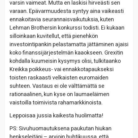
varsin vaimeat. Mutta en laskisi hirveästi sen
varaan. Epävarmuudesta syntyy aina vaikeasti
ennakoitavia seurannaisvaikutuksia, kuten
Lehman Brothersin konkurssi todisti. Ei kukaan
silloinkaan kuvitellut, että pienehkön
investointipankin pelastamatta jättäminen ajaisi
koko finanssijärjestelmän kaaokseen. Grexitin
kohdalla kuumeisin kysymys olisi, tulkitaanko
Kreikka poikkeus- vai ennakkotapaukseksi
toisten raskaasti velkaisten euromaiden
suhteen. Vastaus ei ole välttämättä se
rationaalinen, kun kyse on laumaeläimen
vaistoilla toimivista rahamarkkinoista.
Leppoisaa jussia kaikesta huolimatta!
PS: Sivuhuomautuksena paukutan hiukan
henkseleitäni – arvioin huhtikuussa, että