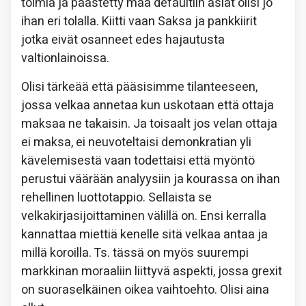
toimia ja päästetty maa defaultiin asiat olisi jo
ihan eri tolalla. Kiitti vaan Saksa ja pankkiirit
jotka eivät osanneet edes hajautusta
valtionlainoissa.
Olisi tärkeää että pääsisimme tilanteeseen,
jossa velkaa annetaa kun uskotaan että ottaja
maksaa ne takaisin. Ja toisaalt jos velan ottaja
ei maksa, ei neuvoteltaisi demonkratian yli
kävelemisestä vaan todettaisi että myöntö
perustui väärään analyysiin ja kourassa on ihan
rehellinen luottotappio. Sellaista se
velkakirjasijoittaminen välillä on. Ensi kerralla
kannattaa miettiä kenelle sitä velkaa antaa ja
millä koroilla. Ts. tässä on myös suurempi
markkinan moraaliin liittyvä aspekti, jossa grexit
on suoraselkäinen oikea vaihtoehto. Olisi aina