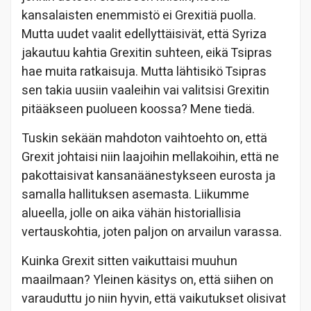
kansalaisten enemmistö ei Grexitiä puolla.
Mutta uudet vaalit edellyttäisivät, että Syriza
jakautuu kahtia Grexitin suhteen, eikä Tsipras
hae muita ratkaisuja. Mutta lähtisikö Tsipras
sen takia uusiin vaaleihin vai valitsisi Grexitin
pitääkseen puolueen koossa? Mene tiedä.
Tuskin sekään mahdoton vaihtoehto on, että
Grexit johtaisi niin laajoihin mellakoihin, että ne
pakottaisivat kansanäänestykseen eurosta ja
samalla hallituksen asemasta. Liikumme
alueella, jolle on aika vähän historiallisia
vertauskohtia, joten paljon on arvailun varassa.
Kuinka Grexit sitten vaikuttaisi muuhun
maailmaan? Yleinen käsitys on, että siihen on
varauduttu jo niin hyvin, että vaikutukset olisivat