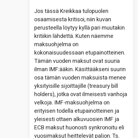
Jos tässä Kreikkaa tulopuolen
osaamisesta kritisoi, niin kuvan
perusteella löytyy kyllä pari muutakin
kritiikin lähdettä. Kuten näemme
maksuohjelma on
kokonaisuudessaan etupainotteinen.
Tämän vuoden maksut ovat suuria
ilman IMF:ääkin. Käsittääkseni suurin
osa tämän vuoden maksuista menee
yksityisille sijoittajille (treasury bill
holders), jotka ovat ilmeisesti vanhoja
velkoja. IMF-maksuohjelma on
erityisen todella etupainotteinen ja
yleisesti ottaen alkuvuosien IMF ja
ECB maksut huonosti synkronoitu eli
vuosimaksut heittelevät paljon. Ts.