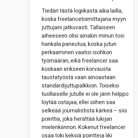
Tiedän tästä logiikasta aika lailla,
koska freelancetoimittajana myyn
juttujani jatkuvasti. Tällaiseen
aiheeseen olisi ainakin minun tosi
hankala paneutua, koska jutun
perkaaminen vaatisi isohkon
työmäärän, eikä freelancer saa
koskaan erikseen korvausta
taustatyöstä vaan ainoastaan
standardijuttupalkkion. Toiseksi
tuollaiselle jutulle ei ole järin helppo
löytää ostajaa, ellei siihen saa
selkeää journalistista kärkeä – siis
pointtia, joka herättää lukijan
mielenkiinnon. Kokenut freelancer
osaa toki keksiä pointteja liki