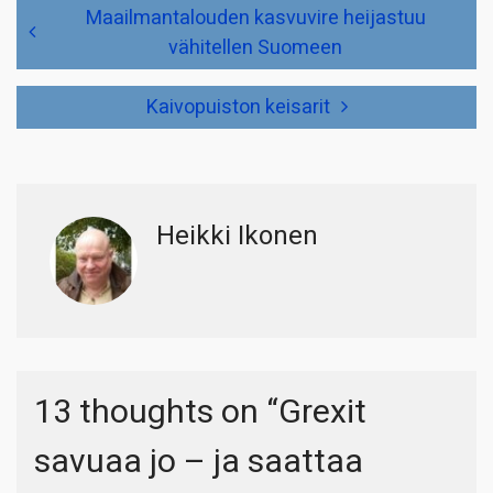
Artikkelien
Maailmantalouden kasvuvire heijastuu
selaus
vähitellen Suomeen
Kaivopuiston keisarit
Heikki Ikonen
13 thoughts on “
Grexit
savuaa jo – ja saattaa