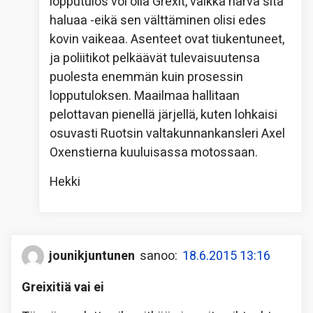
lopputulos voi olla Grexit, vaikka harva sitä
haluaa -eikä sen välttäminen olisi edes
kovin vaikeaa. Asenteet ovat tiukentuneet,
ja poliitikot pelkäävät tulevaisuutensa
puolesta enemmän kuin prosessin
lopputuloksen. Maailmaa hallitaan
pelottavan pienellä järjellä, kuten lohkaisi
osuvasti Ruotsin valtakunnankansleri Axel
Oxenstierna kuuluisassa motossaan.
Hekki
jounikjuntunen
sanoo:
18.6.2015 13:16
Greixitiä vai ei