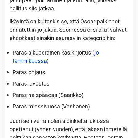
ja turpeen polttaminen jatkuu. Niin, ja lisäksi
hallitus siis jatkaa.
Ikävintä on kuitenkin se, että Oscar-palkinnot
ennätettiin jo jakaa. Suomessa olisi ollut vahvat
ehdokkaat ainakin seuraaviin kategorioihin:
Paras alkuperäinen käsikirjoitus (
jo
tammikuussa
)
Paras ohjaus
Paras lavastus
Paras naispääosa (Saarikko)
Paras miessivuosa (Vanhanen)
Juuri sen verran olen äidinkieltä lukiossa
opettanut (yhden vuoden), että jaksan ihmetellä
politiikan sanaston köyhyyttä. Hoetaan jostain