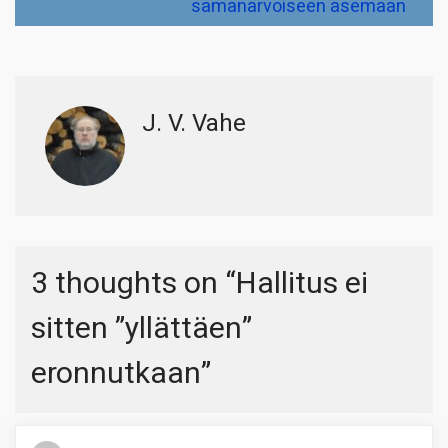
samanarvoiseen asemaan
J. V. Vahe
3 thoughts on “
Hallitus ei
sitten ”yllättäen”
eronnutkaan
”