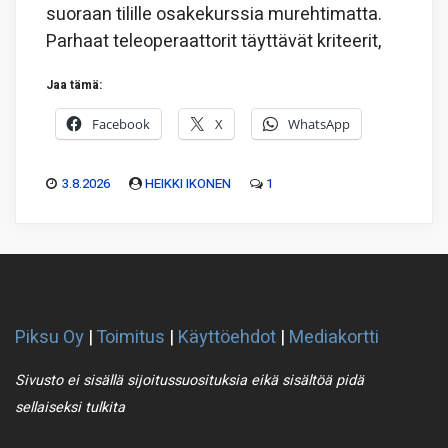
suoraan tilille osakekurssia murehtimatta.
Parhaat teleoperaattorit täyttävät kriteerit,
Jaa tämä:
Facebook
X
WhatsApp
3.8.2026
HEIKKI IKONEN
1
Piksu Oy
|
Toimitus
|
Käyttöehdot
|
Mediakortti
Sivusto ei sisällä sijoitussuosituksia eikä sisältöä pidä
sellaiseksi tulkita