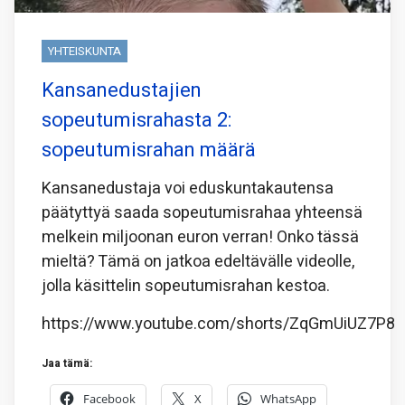
YHTEISKUNTA
Kansanedustajien
sopeutumisrahasta 2:
sopeutumisrahan määrä
Kansanedustaja voi eduskuntakautensa
päätyttyä saada sopeutumisrahaa yhteensä
melkein miljoonan euron verran! Onko tässä
mieltä? Tämä on jatkoa edeltävälle videolle,
jolla käsittelin sopeutumisrahan kestoa.
https://www.youtube.com/shorts/ZqGmUiUZ7P8
Jaa tämä:
Facebook
X
WhatsApp