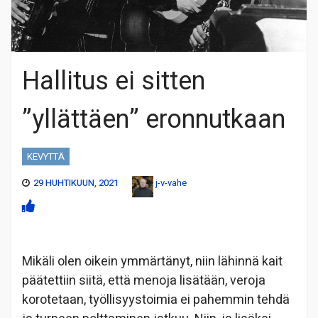
Hallitus ei sitten
”yllättäen” eronnutkaan
KEVYTTÄ
29 HUHTIKUUN, 2021
j-v-vahe
Mikäli olen oikein ymmärtänyt, niin lähinnä kait
päätettiin siitä, että menoja lisätään, veroja
korotetaan, työllisyystoimia ei pahemmin tehdä