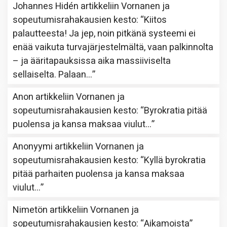
Johannes Hidén
artikkeliin
Vornanen ja
sopeutumisrahakausien kesto
: “
Kiitos
palautteesta! Ja jep, noin pitkänä systeemi ei
enää vaikuta turvajärjestelmältä, vaan palkinnolta
– ja ääritapauksissa aika massiiviselta
sellaiselta. Palaan…
”
Anon
artikkeliin
Vornanen ja
sopeutumisrahakausien kesto
: “
Byrokratia pitää
puolensa ja kansa maksaa viulut…
”
Anonyymi
artikkeliin
Vornanen ja
sopeutumisrahakausien kesto
: “
Kyllä byrokratia
pitää parhaiten puolensa ja kansa maksaa
viulut…
”
Nimetön
artikkeliin
Vornanen ja
sopeutumisrahakausien kesto
: “
Aikamoista
”