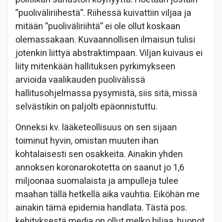
”puoliväliriihestä”. Riihessä kuivattiin viljaa ja
mitään ”puoliväliriihtä” ei ole ollut koskaan
olemassakaan. Kuvaannollisen ilmaisun tulisi
jotenkin liittyä abstraktimpaan. Viljan kuivaus ei
liity mitenkään hallituksen pyrkimykseen
arvioida vaalikauden puolivälissä
hallitusohjelmassa pysymistä, siis sitä, missä
selvästikin on paljolti epäonnistuttu.
Onneksi kv. lääketeollisuus on sen sijaan
toiminut hyvin, omistan muuten ihan
kohtalaisesti sen osakkeita. Ainakin yhden
annoksen koronarokotetta on saanut jo 1,6
miljoonaa suomalaista ja ampulleja tulee
maahan tällä hetkellä aika vauhtia. Eiköhän me
ainakin tämä epidemia handlata. Tästä pos.
kehityksestä media on ollut melko hiljaa, huonot