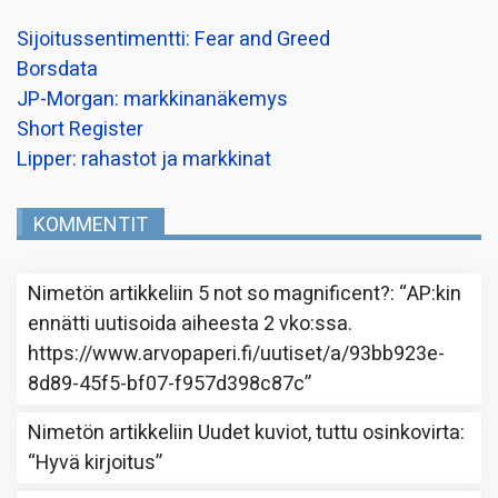
Sijoitussentimentti: Fear and Greed
Borsdata
JP-Morgan: markkinanäkemys
Short Register
Lipper: rahastot ja markkinat
KOMMENTIT
Nimetön
artikkeliin
5 not so magnificent?
: “
AP:kin
ennätti uutisoida aiheesta 2 vko:ssa.
https://www.arvopaperi.fi/uutiset/a/93bb923e-
8d89-45f5-bf07-f957d398c87c
”
Nimetön
artikkeliin
Uudet kuviot, tuttu osinkovirta
:
“
Hyvä kirjoitus
”