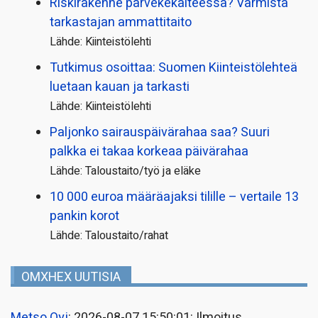
Riskirakenne parvekekaiteessa? Varmista
tarkastajan ammattitaito
Lähde: Kiinteistölehti
Tutkimus osoittaa: Suomen Kiinteistölehteä
luetaan kauan ja tarkasti
Lähde: Kiinteistölehti
Paljonko sairauspäivä­rahaa saa? Suuri
palkka ei takaa korkeaa päivärahaa
Lähde: Taloustaito/työ ja eläke
10 000 euroa määräajaksi tilille – vertaile 13
pankin korot
Lähde: Taloustaito/rahat
OMXHEX UUTISIA
Metso Oyj
: 2026-08-07 15:50:01: Ilmoitus