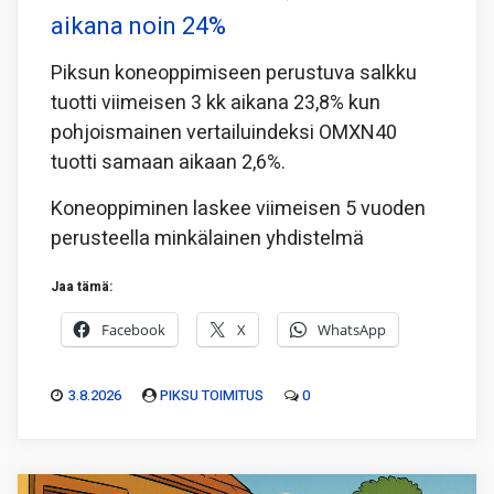
aikana noin 24%
Piksun koneoppimiseen perustuva salkku
tuotti viimeisen 3 kk aikana 23,8% kun
pohjoismainen vertailuindeksi OMXN40
tuotti samaan aikaan 2,6%.
Koneoppiminen laskee viimeisen 5 vuoden
perusteella minkälainen yhdistelmä
Jaa tämä:
Facebook
X
WhatsApp
3.8.2026
PIKSU TOIMITUS
0