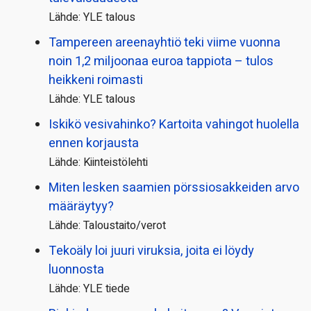
Lähde: YLE talous
Tampereen areenayhtiö teki viime vuonna
noin 1,2 miljoonaa euroa tappiota – tulos
heikkeni roimasti
Lähde: YLE talous
Iskikö vesivahinko? Kartoita vahingot huolella
ennen korjausta
Lähde: Kiinteistölehti
Miten lesken saamien pörssi­osakkeiden arvo
määräytyy?
Lähde: Taloustaito/verot
Tekoäly loi juuri viruksia, joita ei löydy
luonnosta
Lähde: YLE tiede