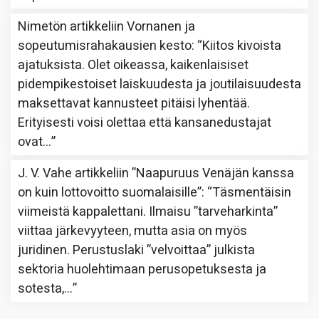
Nimetön
artikkeliin
Vornanen ja
sopeutumisrahakausien kesto
: “
Kiitos kivoista
ajatuksista. Olet oikeassa, kaikenlaisiset
pidempikestoiset laiskuudesta ja joutilaisuudesta
maksettavat kannusteet pitäisi lyhentää.
Erityisesti voisi olettaa että kansanedustajat
ovat…
”
J. V. Vahe
artikkeliin
”Naapuruus Venäjän kanssa
on kuin lottovoitto suomalaisille”
: “
Täsmentäisin
viimeistä kappalettani. Ilmaisu ”tarveharkinta”
viittaa järkevyyteen, mutta asia on myös
juridinen. Perustuslaki ”velvoittaa” julkista
sektoria huolehtimaan perusopetuksesta ja
sotesta,…
”