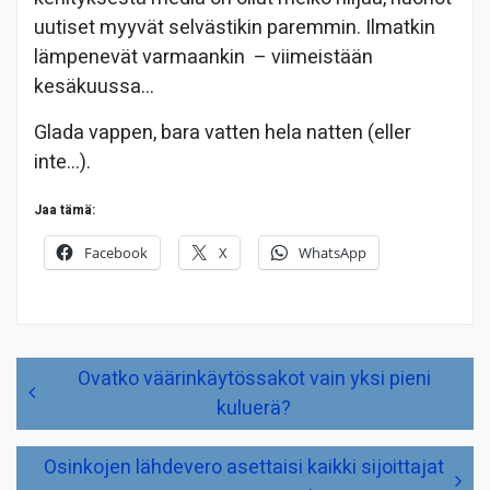
uutiset myyvät selvästikin paremmin. Ilmatkin
lämpenevät varmaankin – viimeistään
kesäkuussa…
Glada vappen, bara vatten hela natten (eller
inte…).
Jaa tämä:
Facebook
X
WhatsApp
Artikkelien
Ovatko väärinkäytössakot vain yksi pieni
selaus
kuluerä?
Osinkojen lähdevero asettaisi kaikki sijoittajat