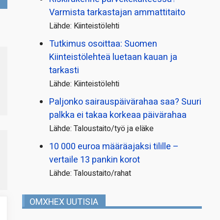
Varmista tarkastajan ammattitaito
Lähde: Kiinteistölehti
Tutkimus osoittaa: Suomen
Kiinteistölehteä luetaan kauan ja
tarkasti
Lähde: Kiinteistölehti
Paljonko sairauspäivä­rahaa saa? Suuri
palkka ei takaa korkeaa päivärahaa
Lähde: Taloustaito/työ ja eläke
10 000 euroa määräajaksi tilille –
vertaile 13 pankin korot
Lähde: Taloustaito/rahat
OMXHEX UUTISIA