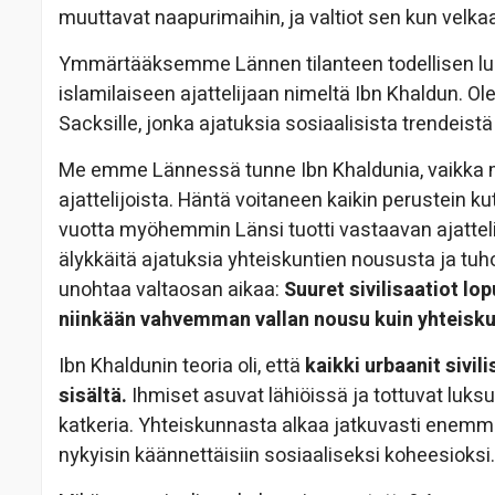
muuttavat naapurimaihin, ja valtiot sen kun velka
Ymmärtääksemme Lännen tilanteen todellisen luo
islamilaiseen ajattelijaan nimeltä Ibn Khaldun. O
Sacksille, jonka ajatuksia sosiaalisista trendeistä
Me emme Lännessä tunne Ibn Khaldunia, vaikka mei
ajattelijoista. Häntä voitaneen kaikin perustein
vuotta myöhemmin Länsi tuotti vastaavan ajattel
älykkäitä ajatuksia yhteiskuntien noususta ja tu
unohtaa valtaosan aikaa:
Suuret sivilisaatiot lo
niinkään vahvemman vallan nousu kuin yhteisk
Ibn Khaldunin teoria oli, että
kaikki urbaanit sivil
sisältä.
Ihmiset asuvat lähiöissä ja tottuvat luksu
katkeria. Yhteiskunnasta alkaa jatkuvasti enem
nykyisin käännettäisiin sosiaaliseksi koheesioksi.