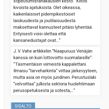
sopeutumisrahakausien kesto
: “
Kiitos
kivoista ajatuksista. Olet oikeassa,
kaikenlaisiset pidempikestoiset
laiskuudesta ja joutilaisuudesta
maksettavat kannusteet pitäisi lyhentää.
Erityisesti voisi olettaa että
kansanedustajat ovat…
”
J. V. Vahe
artikkeliin
”Naapuruus Venäjän
kanssa on kuin lottovoitto suomalaisille”
:
“
Täsmentäisin viimeistä kappalettani.
Ilmaisu ”tarveharkinta” viittaa järkevyyteen,
mutta asia on myös juridinen. Perustuslaki
”velvoittaa” julkista sektoria huolehtimaan
perusopetuksesta ja sotesta,…
”
SISÄLTÖ