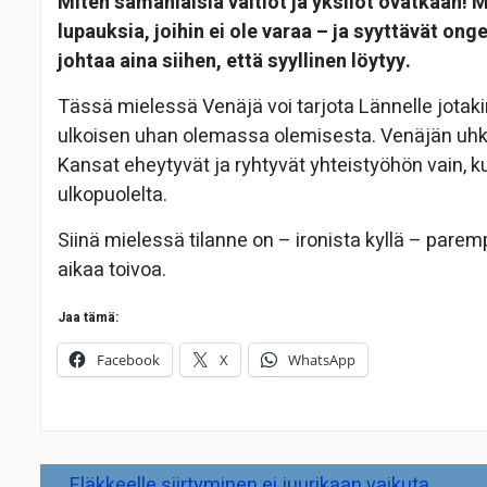
Miten samanlaisia valtiot ja yksilöt ovatkaan! 
lupauksia, joihin ei ole varaa – ja syyttävät on
johtaa aina siihen, että syyllinen löytyy.
Tässä mielessä Venäjä voi tarjota Lännelle jotakin 
ulkoisen uhan olemassa olemisesta. Venäjän uhka
Kansat eheytyvät ja ryhtyvät yhteistyöhön vain, ku
ulkopuolelta.
Siinä mielessä tilanne on – ironista kyllä – parem
aikaa toivoa.
Jaa tämä:
Facebook
X
WhatsApp
Artikkelien
Eläkkeelle siirtyminen ei juurikaan vaikuta