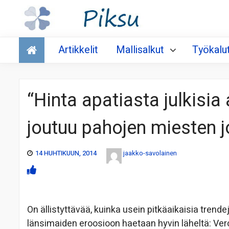
Talous
Artikkelit
Mallisalkut
Työkalu
“Hinta apatiasta julkisia
joutuu pahojen miesten j
14 HUHTIKUUN, 2014
jaakko-savolainen
On ällistyttävää, kuinka usein pitkäaikaisia trendej
länsimaiden eroosioon haetaan hyvin läheltä: Vero