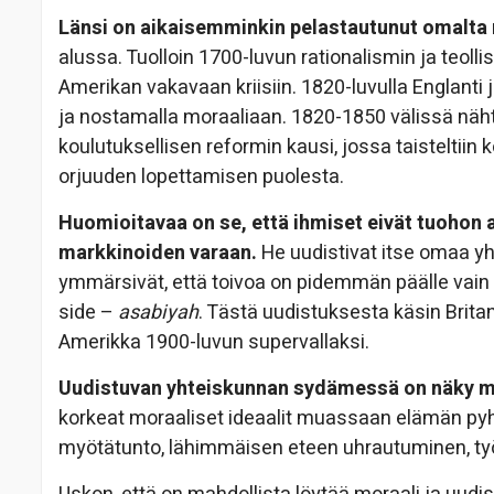
Länsi on aikaisemminkin pelastautunut omalta
alussa. Tuolloin 1700-luvun rationalismin ja teoll
Amerikan vakavaan kriisiin. 1820-luvulla Englanti
ja nostamalla moraaliaan. 1820-1850 välissä näht
koulutuksellisen reformin kausi, jossa taisteltiin
orjuuden lopettamisen puolesta.
Huomioitavaa on se, että ihmiset eivät tuohon a
markkinoiden varaan.
He uudistivat itse omaa y
ymmärsivät, että toivoa on pidemmän päälle vain s
side –
asabiyah
. Tästä uudistuksesta käsin Brit
Amerikka 1900-luvun supervallaksi.
Uudistuvan yhteiskunnan sydämessä on näky mo
korkeat moraaliset ideaalit muassaan elämän pyh
myötätunto, lähimmäisen eteen uhrautuminen, ty