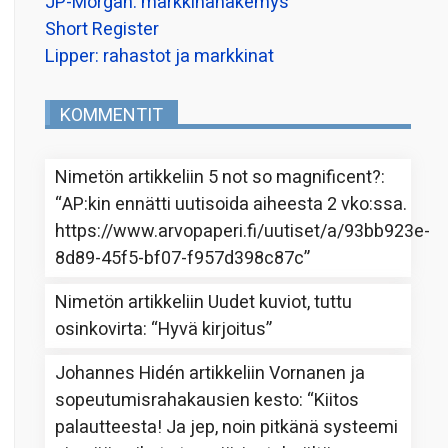
JP-Morgan: markkinanäkemys
Short Register
Lipper: rahastot ja markkinat
KOMMENTIT
Nimetön
artikkeliin
5 not so magnificent?
:
“
AP:kin ennätti uutisoida aiheesta 2 vko:ssa.
https://www.arvopaperi.fi/uutiset/a/93bb923e-
8d89-45f5-bf07-f957d398c87c
”
Nimetön
artikkeliin
Uudet kuviot, tuttu
osinkovirta
: “
Hyvä kirjoitus
”
Johannes Hidén
artikkeliin
Vornanen ja
sopeutumisrahakausien kesto
: “
Kiitos
palautteesta! Ja jep, noin pitkänä systeemi