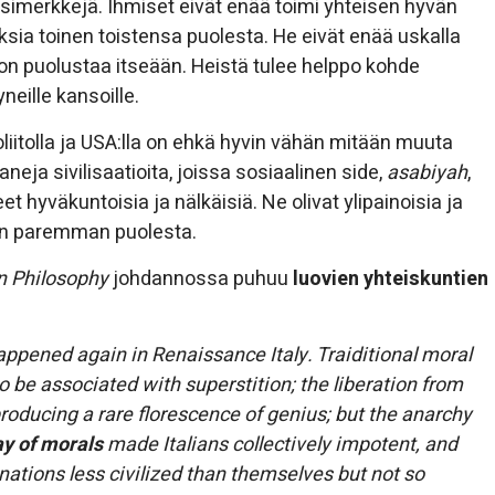
simerkkejä. Ihmiset eivät enää toimi yhteisen hyvän
sia toinen toistensa puolesta. He eivät enää uskalla
hdon puolustaa itseään. Heistä tulee helppo kohde
eille kansoille.
liitolla ja USA:lla on ehkä hyvin vähän mitään muuta
aneja sivilisaatioita, joissa sosiaalinen side,
asabiyah
,
t hyväkuntoisia ja nälkäisiä. Ne olivat ylipainoisia ja
en paremman puolesta.
n Philosophy
johdannossa puhuu
luovien yhteiskuntien
ppened again in Renaissance Italy. Traiditional moral
 be associated with superstition; the liberation from
producing a rare florescence of genius; but the anarchy
y of morals
made Italians collectively impotent, and
 nations less civilized than themselves but not so