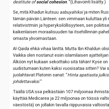
destitute of
social cohesion
.”
(Lihavointi lisätty.)
Se, mitä Khadun kutsuu
asbuyahiksi
ja miten Russ
tämän päivän Länteen: sen vimmaan kuluttaa yli 
relativistmiin ja hyperyksilöllisyyteen, sen poliiti
kaikenlaisen moraalisuuden tai itsehillinnän pah
omasta ylivoimastaan.
Al-Qaida ehkä vihaa länttä. Mutta Ibn Khaldun olis
Vaikka olen nostanut esiin islamilaisen ajattelijan
Älköön nyt kukaan sekoittako sitä tähän! Kyse on
uudistumaan kuten kaksi vuosisataa sitten? Vai 
juolahtavat Platonin sanat: “
Hinta apatiasta julki
johdettavaksi
.”
Täällä USA:ssa pelkästään 107 miljoonaa ihmistä 
käyttää Medicarea ja 22 miljoonaa on töissä valtiol
väestöstä) on jollakin tavalla riippuvaisia valtiosta