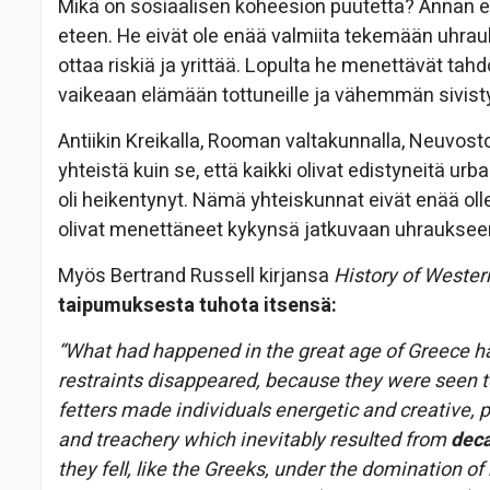
Mikä on sosiaalisen koheesion puutetta? Annan e
eteen. He eivät ole enää valmiita tekemään uhrauk
ottaa riskiä ja yrittää. Lopulta he menettävät ta
vaikeaan elämään tottuneille ja vähemmän sivistyn
Antiikin Kreikalla, Rooman valtakunnalla, Neuvosto
yhteistä kuin se, että kaikki olivat edistyneitä urba
oli heikentynyt. Nämä yhteiskunnat eivät enää ollee
olivat menettäneet kykynsä jatkuvaan uhraukse
Myös Bertrand Russell kirjansa
History of Wester
taipumuksesta tuhota itsensä:
“What had happened in the great age of Greece ha
restraints disappeared, because they were seen to
fetters made individuals energetic and creative, 
and treachery which inevitably resulted from
deca
they fell, like the Greeks, under the domination of