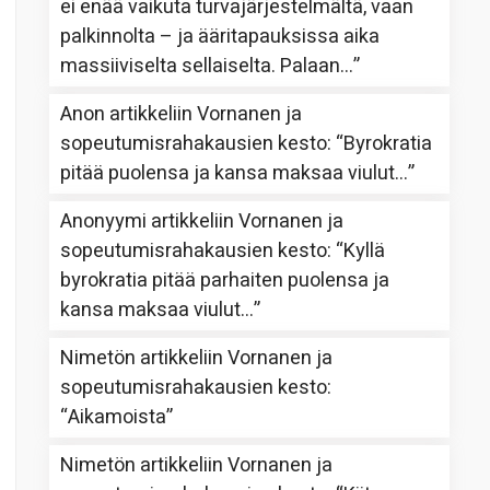
ei enää vaikuta turvajärjestelmältä, vaan
palkinnolta – ja ääritapauksissa aika
massiiviselta sellaiselta. Palaan…
”
Anon
artikkeliin
Vornanen ja
sopeutumisrahakausien kesto
: “
Byrokratia
pitää puolensa ja kansa maksaa viulut…
”
Anonyymi
artikkeliin
Vornanen ja
sopeutumisrahakausien kesto
: “
Kyllä
byrokratia pitää parhaiten puolensa ja
kansa maksaa viulut…
”
Nimetön
artikkeliin
Vornanen ja
sopeutumisrahakausien kesto
:
“
Aikamoista
”
Nimetön
artikkeliin
Vornanen ja