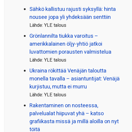
Sähkö kallistuu rajusti syksyllä: hinta
nousee jopa yli yhdeksään senttiin
Lähde: YLE talous
Grönlannilta tiukka varoitus –
amerikkalainen öljy-yhtiö jatkoi
luvattomien porausten valmistelua
Lähde: YLE talous
Ukraina rökittää Venäjän taloutta
monella tavalla – asiantuntijat: Venäjä
kurjistuu, mutta ei murru
Lähde: YLE talous
Rakentaminen on nosteessa,
palvelualat hiipuvat yhä – katso
grafiikasta missä ja millä aloilla on nyt
töitä