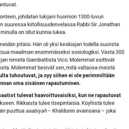
antuvat.
nteen, johdatan lukijani huomion 1300-luvun
len suuressa kiitollisuudenvelassa Rabbi Sir Jonathan
 minulla on ollut kunnia lukea.
dän pitäisi. Hän oli yksi keskiajan todella suurista
 kutsua maailman ensimmäiseksi sosiologiksi. Vasta 300
ijan nimetä Giambattista Vico. Molemmat esittivät
hosta. Molemmat tiesivät sen, mitä valtaosa meistä
pulta tuhoutuvat, ja syy siihen ei ole perimmiltään
unnan oma sisäinen rapautuminen.
isaatiot tulevat haavoittuvaisiksi, kun ne rapautuvat
kseen. Rikkaista tulee itsepintaisia. Köyhistä tulee
män puuttua
asabiyah
– Khaldunin avainsana – joka