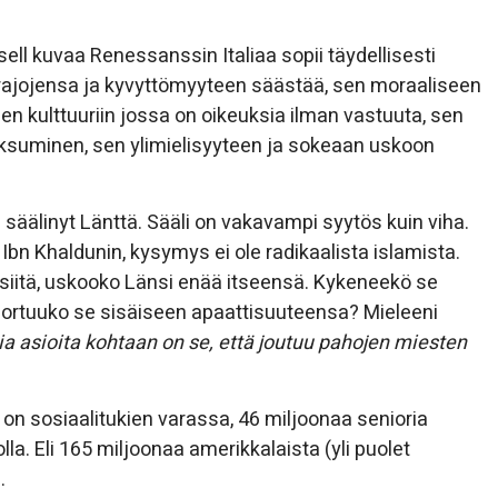
ell kuvaa Renessanssin Italiaa sopii täydellisesti
rajojensa ja kyvyttömyyteen säästää, sen moraaliseen
seen kulttuuriin jossa on oikeuksia ilman vastuuta, sen
eksuminen, sen ylimielisyyteen ja sokeaan uskoon
i säälinyt Länttä. Sääli on vakavampi syytös kuin viha.
 Ibn Khaldunin, kysymys ei ole radikaalista islamista.
 siitä, uskooko Länsi enää itseensä. Kykeneekö se
sortuuko se sisäiseen apaattisuuteensa? Mieleeni
sia asioita kohtaan on se, että joutuu pahojen miesten
on sosiaalitukien varassa, 46 miljoonaa senioria
la. Eli 165 miljoonaa amerikkalaista (yli puolet
.