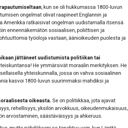
 rapautumiseltaan
, kun se oli hukkumassa 1800-luvun
istumisen ongelmat olivat raapineet Englannin ja
 ja Amerikka ratkaisivat ongelman uudistamalla itsensä
iin ennennäkemätön sosiaalisen, poliittisen ja
 kohtuuttomia työoloja vastaan, äänioikeuden puolesta ja
ikaan jättäneet uudistumista politiikan tai
hteiskuntansa! He ymmärsivät moraalin merkityksen. He
ellaisella yhteiskunnalla, jossa on vahva sosiaalinen
annia kasvoi 1800-luvun suurimmaksi mahdiksi ja
raalisesta oikeasta.
Se on politiikkaa, jota ajavat
yys, rehellisyys, yksilön arvokkuus, oikeudenmukaisuus,
ön arvostaminen, säästäväisyys ja ahkeruus.