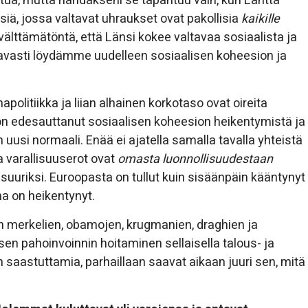
stua, mutta nähdäkseni se tapahtuu vain, kun Länttä
siä, jossa valtavat uhraukset ovat pakollisia
kaikille
 välttämätöntä, että Länsi kokee valtavaa sosiaalista ja
ottavasti löydämme uudelleen sosiaalisen koheesion ja
politiikka ja liian alhainen korkotaso ovat oireita
n edesauttanut sosiaalisen koheesion heikentymistä ja
 uusi normaali. Enää ei ajatella samalla tavalla yhteistä
a varallisuuserot ovat
omasta luonnollisuudestaan
uuriksi. Euroopasta on tullut kuin sisäänpäin kääntynyt
a on heikentynyt.
n merkelien, obamojen, krugmanien, draghien ja
sen pahoinvoinnin hoitaminen sellaisella talous- ja
un saastuttamia, parhaillaan saavat aikaan juuri sen, mitä