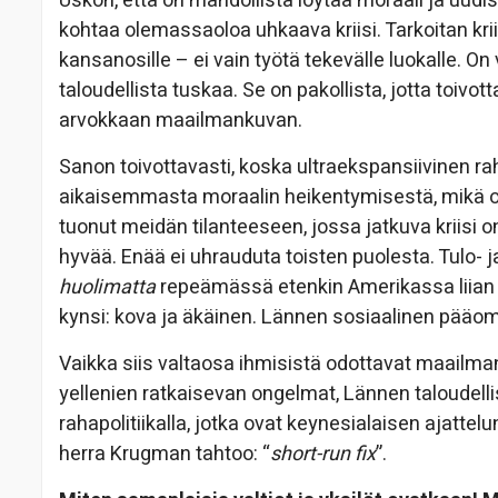
Uskon, että on mahdollista löytää moraali ja uudi
kohtaa olemassaoloa uhkaava kriisi. Tarkoitan krii
kansanosille – ei vain työtä tekevälle luokalle. On
taloudellista tuskaa. Se on pakollista, jotta toiv
arvokkaan maailmankuvan.
Sanon toivottavasti, koska ultraekspansiivinen raha
aikaisemmasta moraalin heikentymisestä, mikä o
tuonut meidän tilanteeseen, jossa jatkuva kriisi on
hyvää. Enää ei uhrauduta toisten puolesta. Tulo- j
huolimatta
repeämässä etenkin Amerikassa liian s
kynsi: kova ja äkäinen. Lännen sosiaalinen pääom
Vaikka siis valtaosa ihmisistä odottavat maailma
yellenien ratkaisevan ongelmat, Lännen taloudelli
rahapolitiikalla, jotka ovat keynesialaisen ajattel
herra Krugman tahtoo: “
short-run fix
”.