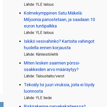
Lähde: YLE talous
Kolmekymppinen Satu Mäkelä:
Miljoonia panostetaan, ja saadaan 10
euron tuntipalkka
Lähde: YLE talous
Iskikö vesivahinko? Kartoita vahingot
huolella ennen korjausta
Lähde: Kiinteistölehti
Miten lesken saamien pörssi­
osakkeiden arvo määräytyy?
Lähde: Taloustaito/verot
Tekoäly loi juuri viruksia, joita ei löydy
luonnosta
Lähde: YLE tiede
Riskirakenne parvekekaiteessa?