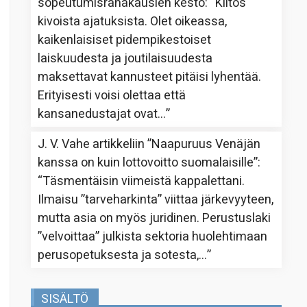
sopeutumisrahakausien kesto
: “
Kiitos
kivoista ajatuksista. Olet oikeassa,
kaikenlaisiset pidempikestoiset
laiskuudesta ja joutilaisuudesta
maksettavat kannusteet pitäisi lyhentää.
Erityisesti voisi olettaa että
kansanedustajat ovat…
”
J. V. Vahe
artikkeliin
”Naapuruus Venäjän
kanssa on kuin lottovoitto suomalaisille”
:
“
Täsmentäisin viimeistä kappalettani.
Ilmaisu ”tarveharkinta” viittaa järkevyyteen,
mutta asia on myös juridinen. Perustuslaki
”velvoittaa” julkista sektoria huolehtimaan
perusopetuksesta ja sotesta,…
”
SISÄLTÖ