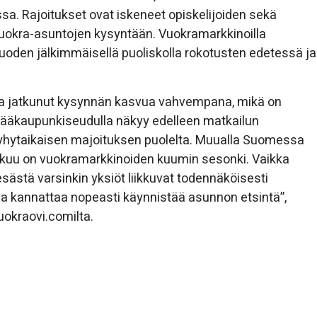
a. Rajoitukset ovat iskeneet opiskelijoiden sekä
vuokra-asuntojen kysyntään. Vuokramarkkinoilla
oden jälkimmäisellä puoliskolla rokotusten edetessä ja
na jatkunut kysynnän kasvua vahvempana, mikä on
i pääkaupunkiseudulla näkyy edelleen matkailun
yhytaikaisen majoituksen puolelta. Muualla Suomessa
okuu on vuokramarkkinoiden kuumin sesonki. Vaikka
sästä varsinkin yksiöt liikkuvat todennäköisesti
tua kannattaa nopeasti käynnistää asunnon etsintä”,
okraovi.comilta.