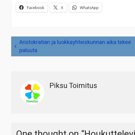
Facebook
X
WhatsApp
Artikkelien
Aristokratian ja luokkayhteiskunnan aika tekee
selaus
paluuta
Piksu Toimitus
One thought on “
Houkuttelevi