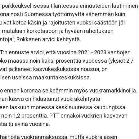
sa poikkeuksellisessa tilanteessa ennusteiden laatiminen
ä korona nosti Suomessa työttömyyttä vähemmän kuin
uivat kotoa käsin ja rajoitusten vuoksi säästöön jäi
matalaan korkotasoon ja hyvään rahoituksen
toja”, Rokkanen arvioi kehitystä.
TT:n ennuste arvioi, että vuosina 2021–2023 vanhojen
oko maassa noin kaksi prosenttia vuodessa (yksiöt 2,7
t ovat jatkaneet kasvukeskuksissa nousua, on
delleen useissa maakuntakeskuksissa.
 jo ennen koronaa selkeämmin myös vuokramarkkinoilla.
nan kasvu on hidastanut vuokrakehitystä
eneen laskuun monessa keskisuuressa kaupungissa.
noin 1,2 prosenttia. PTT ennakoi vuokrien kasvavan
ia tulevina vuosina.
 häiriöitä vuokranmaksussa, mutta vuokralaisen