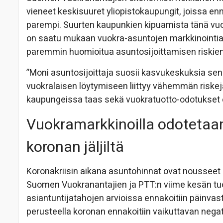
vieneet keskisuuret yliopistokaupungit, joissa en
parempi. Suurten kaupunkien kipuamista tänä vuonna
on saatu mukaan vuokra-asuntojen markkinointiai
paremmin huomioitua asuntosijoittamisen riskien 
”Moni asuntosijoittaja suosii kasvukeskuksia sen
vuokralaisen löytymiseen liittyy vähemmän risk
kaupungeissa taas sekä vuokratuotto-odotukset e
Vuokramarkkinoilla odotetaa
koronan jäljiltä
Koronakriisin aikana asuntohinnat ovat nousseet
Suomen Vuokranantajien ja PTT:n viime kesän t
asiantuntijatahojen arvioissa ennakoitiin päinvas
perusteella koronan ennakoitiin vaikuttavan negat