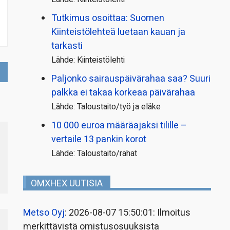
Tutkimus osoittaa: Suomen
Kiinteistölehteä luetaan kauan ja
tarkasti
Lähde: Kiinteistölehti
Paljonko sairauspäivä­rahaa saa? Suuri
palkka ei takaa korkeaa päivärahaa
Lähde: Taloustaito/työ ja eläke
10 000 euroa määräajaksi tilille –
vertaile 13 pankin korot
Lähde: Taloustaito/rahat
OMXHEX UUTISIA
Metso Oyj
: 2026-08-07 15:50:01: Ilmoitus
merkittävistä omistusosuuksista