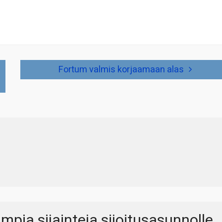
Fortum valmis korjaamaan alas
mpia sijainteja sijoitusasunnolle