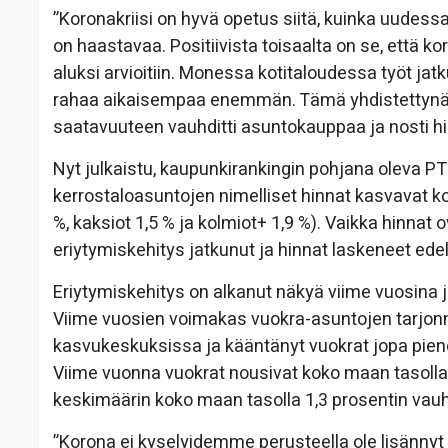
”Koronakriisi on hyvä opetus siitä, kuinka uudes
on haastavaa. Positiivista toisaalta on se, ett
aluksi arvioitiin. Monessa kotitaloudessa työt jatk
rahaa aikaisempaa enemmän. Tämä yhdistettynä 
saatavuuteen vauhditti asuntokauppaa ja nosti hin
Nyt julkaistu, kaupunkirankingin pohjana oleva P
kerrostaloasuntojen nimelliset hinnat kasvavat k
%, kaksiot 1,5 % ja kolmiot+ 1,9 %). Vaikka hinna
eriytymiskehitys jatkunut ja hinnat laskeneet e
Eriytymiskehitys on alkanut näkyä viime vuosina
Viime vuosien voimakas vuokra-asuntojen tarjon
kasvukeskuksissa ja kääntänyt vuokrat jopa pi
Viime vuonna vuokrat nousivat koko maan tasolla 
keskimäärin koko maan tasolla 1,3 prosentin vauht
”Korona ei kyselyidemme perusteella ole lisännyt