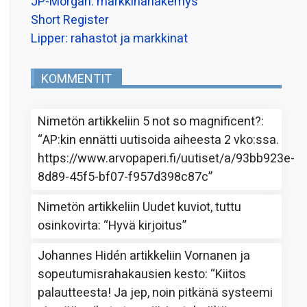
JP-Morgan: markkinanäkemys
Short Register
Lipper: rahastot ja markkinat
KOMMENTIT
Nimetön
artikkeliin
5 not so magnificent?
:
“
AP:kin ennätti uutisoida aiheesta 2 vko:ssa.
https://www.arvopaperi.fi/uutiset/a/93bb923e-
8d89-45f5-bf07-f957d398c87c
”
Nimetön
artikkeliin
Uudet kuviot, tuttu
osinkovirta
: “
Hyvä kirjoitus
”
Johannes Hidén
artikkeliin
Vornanen ja
sopeutumisrahakausien kesto
: “
Kiitos
palautteesta! Ja jep, noin pitkänä systeemi