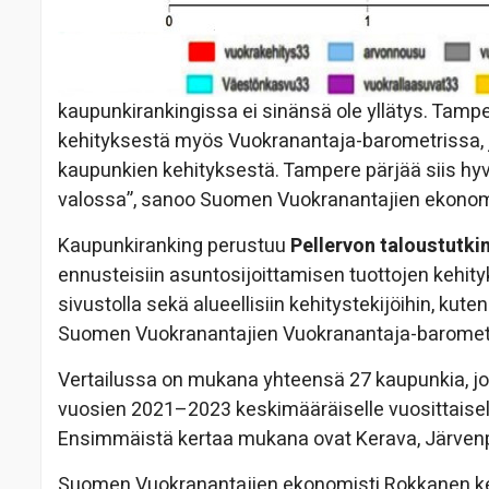
kaupunkirankingissa ei sinänsä ole yllätys. Tamp
kehityksestä myös Vuokranantaja-barometrissa, 
kaupunkien kehityksestä. Tampere pärjää siis h
valossa”, sanoo Suomen Vuokranantajien ekonom
Kaupunkiranking perustuu
Pellervon taloustutk
ennusteisiin asuntosijoittamisen tuottojen kehit
sivustolla sekä alueellisiin kehitystekijöihin, k
Suomen Vuokranantajien Vuokranantaja-barometri
Vertailussa on mukana yhteensä 27 kaupunkia, joi
vuosien 2021–2023 keskimääräiselle vuosittaisell
Ensimmäistä kertaa mukana ovat Kerava, Järvenpää
Suomen Vuokranantajien ekonomisti Rokkanen kert