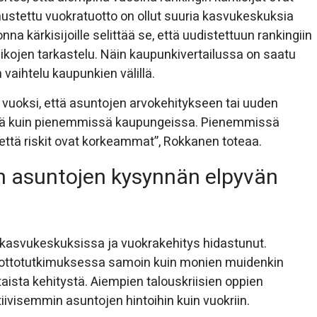
nustettu vuokratuotto on ollut suuria kasvukeskuksia
 kärkisijoille selittää se, että uudistettuun rankingiin
kojen tarkastelu. Näin kaupunkivertailussa on saatu
vaihtelu kaupunkien välillä.
 vuoksi, että asuntojen arvokehitykseen tai uuden
ejä kuin pienemmissä kaupungeissa. Pienemmissä
ttä riskit ovat korkeammat”, Rokkanen toteaa.
n asuntojen kysynnän elpyvän
 kasvukeskuksissa ja vuokrakehitys hidastunut.
uottotutkimuksessa samoin kuin monien muidenkin
taista kehitystä. Aiempien talouskriisien oppien
iivisemmin asuntojen hintoihin kuin vuokriin.