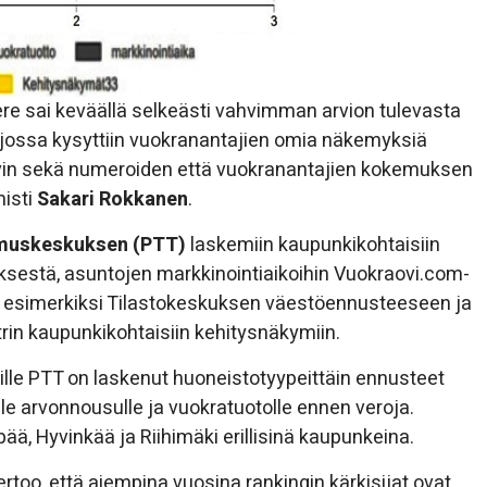
ere sai keväällä selkeästi vahvimman arvion tulevasta
jossa kysyttiin vuokranantajien omia näkemyksiä
yvin sekä numeroiden että vuokranantajien kokemuksen
isti
Sakari Rokkanen
.
imuskeskuksen (PTT)
laskemiin kaupunkikohtaisiin
yksestä, asuntojen markkinointiaikoihin Vuokraovi.com-
uten esimerkiksi Tilastokeskuksen väestöennusteeseen ja
n kaupunkikohtaisiin kehitysnäkymiin.
lle PTT on laskenut huoneistotyypeittäin ennusteet
e arvonnousulle ja vuokratuotolle ennen veroja.
, Hyvinkää ja Riihimäki erillisinä kaupunkeina.
oo, että aiempina vuosina rankingin kärkisijat ovat