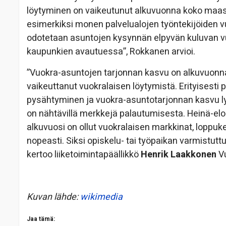
löytyminen on vaikeutunut alkuvuonna koko maass
esimerkiksi monen palvelualojen työntekijöiden 
odotetaan asuntojen kysynnän elpyvän kuluvan vu
kaupunkien avautuessa”, Rokkanen arvioi.
”Vuokra-asuntojen tarjonnan kasvu on alkuvuon
vaikeuttanut vuokralaisen löytymistä. Erityisest
pysähtyminen ja vuokra-asuntotarjonnan kasvu l
on nähtävillä merkkejä palautumisesta. Heinä-el
alkuvuosi on ollut vuokralaisen markkinat, loppuke
nopeasti. Siksi opiskelu- tai työpaikan varmistut
kertoo liiketoimintapäällikkö
Henrik Laakkonen
Vu
Kuvan lähde:
wikimedia
Jaa tämä: