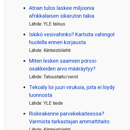
Atrian tulos laskee miljoonia
afrikkalaisen sikaruton takia
Lähde: YLE talous
Iskikö vesivahinko? Kartoita vahingot
huolella ennen korjausta
Lähde: Kiinteistölehti
Miten lesken saamien pörssi­
osakkeiden arvo määräytyy?
Lähde: Taloustaito/verot
Tekoäly loi juuri viruksia, joita ei löydy
luonnosta
Lähde: YLE tiede
Riskirakenne parvekekaiteessa?
Varmista tarkastajan ammattitaito
Lähde: Kiinteistölehti