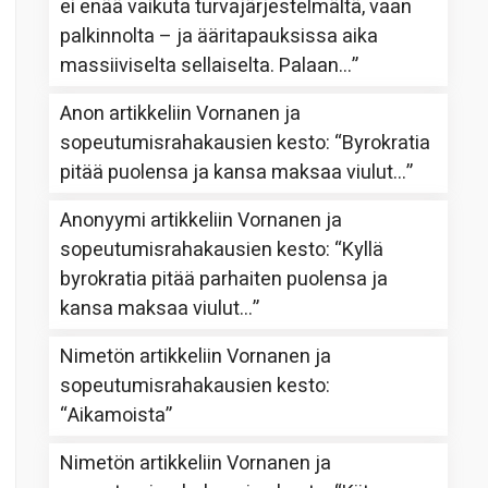
ei enää vaikuta turvajärjestelmältä, vaan
palkinnolta – ja ääritapauksissa aika
massiiviselta sellaiselta. Palaan…
”
Anon
artikkeliin
Vornanen ja
sopeutumisrahakausien kesto
: “
Byrokratia
pitää puolensa ja kansa maksaa viulut…
”
Anonyymi
artikkeliin
Vornanen ja
sopeutumisrahakausien kesto
: “
Kyllä
byrokratia pitää parhaiten puolensa ja
kansa maksaa viulut…
”
Nimetön
artikkeliin
Vornanen ja
sopeutumisrahakausien kesto
:
“
Aikamoista
”
Nimetön
artikkeliin
Vornanen ja