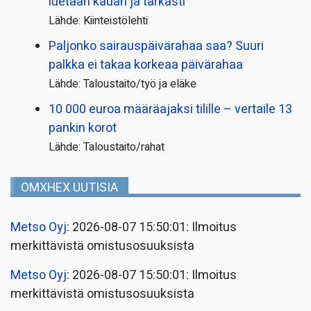
luetaan kauan ja tarkasti
Lähde: Kiinteistölehti
Paljonko sairauspäivä­rahaa saa? Suuri
palkka ei takaa korkeaa päivärahaa
Lähde: Taloustaito/työ ja eläke
10 000 euroa määräajaksi tilille – vertaile 13
pankin korot
Lähde: Taloustaito/rahat
OMXHEX UUTISIA
Metso Oyj
: 2026-08-07 15:50:01: Ilmoitus
merkittävistä omistusosuuksista
Metso Oyj
: 2026-08-07 15:50:01: Ilmoitus
merkittävistä omistusosuuksista