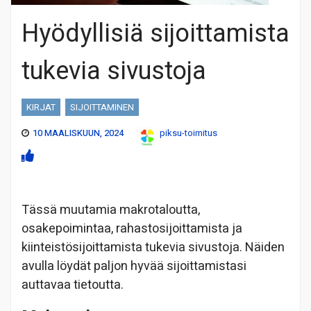
Hyödyllisiä sijoittamista
tukevia sivustoja
KIRJAT
SIJOITTAMINEN
10 MAALISKUUN, 2024
piksu-toimitus
Tässä muutamia makrotaloutta,
osakepoimintaa, rahastosijoittamista ja
kiinteistösijoittamista tukevia sivustoja. Näiden
avulla löydät paljon hyvää sijoittamistasi
auttavaa tietoutta.