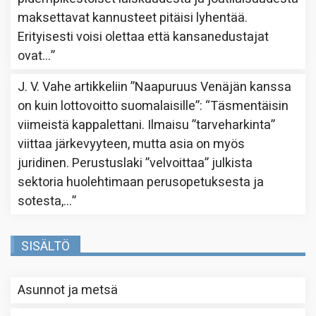
maksettavat kannusteet pitäisi lyhentää.
Erityisesti voisi olettaa että kansanedustajat
ovat…
”
J. V. Vahe
artikkeliin
”Naapuruus Venäjän kanssa
on kuin lottovoitto suomalaisille”
: “
Täsmentäisin
viimeistä kappalettani. Ilmaisu ”tarveharkinta”
viittaa järkevyyteen, mutta asia on myös
juridinen. Perustuslaki ”velvoittaa” julkista
sektoria huolehtimaan perusopetuksesta ja
sotesta,…
”
SISÄLTÖ
Asunnot ja metsä