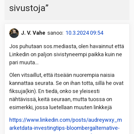
sivustoja
”
J. V. Vahe
sanoo:
10.3.2024 09:54
Jos puhutaan sos.mediasta, olen havainnut että
Linkedin on paljon sivistyneempi paikka kuin ne
pari muuta…
Olen vitsaillut, että itseään nuorempia naisia
kannattaa seurata. Se on ihan totta, sillä he ovat
fiksuja(kin). En tiedä, onko se yleisesti
nähtävissä, keitä seuraan, mutta tuossa on
esimerkki, jossa luetellaan muuten linkkejä
https://www.linkedin.com/posts/audreywxy_m
arketdata-investingtips-bloombergalternative-