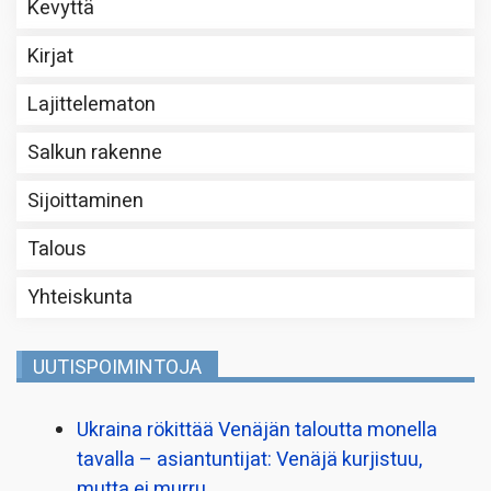
Kevyttä
Kirjat
Lajittelematon
Salkun rakenne
Sijoittaminen
Talous
Yhteiskunta
UUTISPOIMINTOJA
Ukraina rökittää Venäjän taloutta monella
tavalla – asiantuntijat: Venäjä kurjistuu,
mutta ei murru