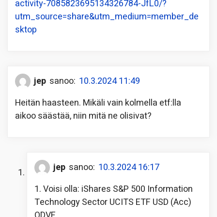
activity-7085823695134326784-JfL0/?
utm_source=share&utm_medium=member_de
sktop
jep
sanoo:
10.3.2024 11:49
Heitän haasteen. Mikäli vain kolmella etf:lla
aikoo säästää, niin mitä ne olisivat?
jep
sanoo:
10.3.2024 16:17
1. Voisi olla: iShares S&P 500 Information
Technology Sector UCITS ETF USD (Acc)
QDVE