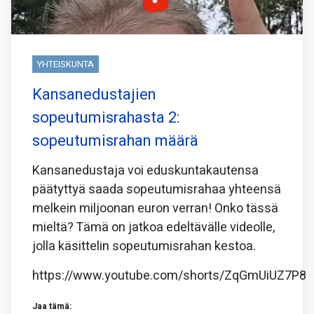
YHTEISKUNTA
Kansanedustajien
sopeutumisrahasta 2:
sopeutumisrahan määrä
Kansanedustaja voi eduskuntakautensa
päätyttyä saada sopeutumisrahaa yhteensä
melkein miljoonan euron verran! Onko tässä
mieltä? Tämä on jatkoa edeltävälle videolle,
jolla käsittelin sopeutumisrahan kestoa.
https://www.youtube.com/shorts/ZqGmUiUZ7P8
Jaa tämä: