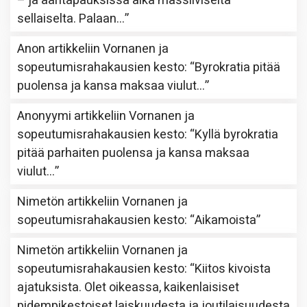
– ja ääritapauksissa aika massiiviselta
sellaiselta. Palaan…
”
Anon
artikkeliin
Vornanen ja
sopeutumisrahakausien kesto
: “
Byrokratia pitää
puolensa ja kansa maksaa viulut…
”
Anonyymi
artikkeliin
Vornanen ja
sopeutumisrahakausien kesto
: “
Kyllä byrokratia
pitää parhaiten puolensa ja kansa maksaa
viulut…
”
Nimetön
artikkeliin
Vornanen ja
sopeutumisrahakausien kesto
: “
Aikamoista
”
Nimetön
artikkeliin
Vornanen ja
sopeutumisrahakausien kesto
: “
Kiitos kivoista
ajatuksista. Olet oikeassa, kaikenlaisiset
pidempikestoiset laiskuudesta ja joutilaisuudesta