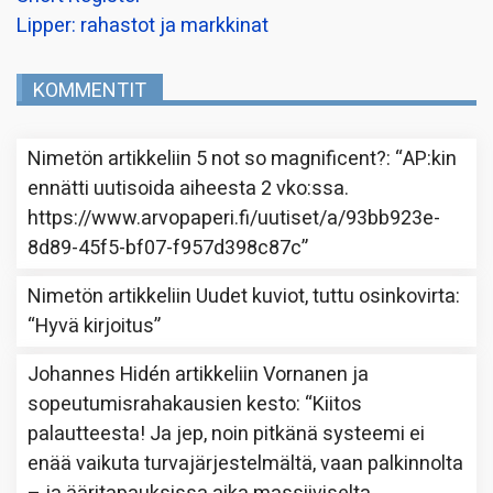
Lipper: rahastot ja markkinat
KOMMENTIT
Nimetön
artikkeliin
5 not so magnificent?
: “
AP:kin
ennätti uutisoida aiheesta 2 vko:ssa.
https://www.arvopaperi.fi/uutiset/a/93bb923e-
8d89-45f5-bf07-f957d398c87c
”
Nimetön
artikkeliin
Uudet kuviot, tuttu osinkovirta
:
“
Hyvä kirjoitus
”
Johannes Hidén
artikkeliin
Vornanen ja
sopeutumisrahakausien kesto
: “
Kiitos
palautteesta! Ja jep, noin pitkänä systeemi ei
enää vaikuta turvajärjestelmältä, vaan palkinnolta