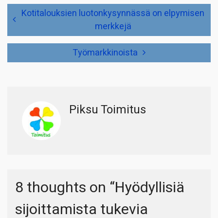
Artikkelien
Kotitalouksien luotonkysynnässä on elpymisen
selaus
merkkejä
Työmarkkinoista
Piksu Toimitus
8 thoughts on “
Hyödyllisiä
sijoittamista tukevia