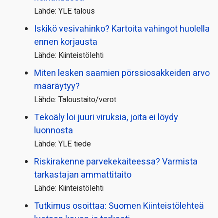
Lähde: YLE talous
Iskikö vesivahinko? Kartoita vahingot huolella
ennen korjausta
Lähde: Kiinteistölehti
Miten lesken saamien pörssi­osakkeiden arvo
määräytyy?
Lähde: Taloustaito/verot
Tekoäly loi juuri viruksia, joita ei löydy
luonnosta
Lähde: YLE tiede
Riskirakenne parvekekaiteessa? Varmista
tarkastajan ammattitaito
Lähde: Kiinteistölehti
Tutkimus osoittaa: Suomen Kiinteistölehteä