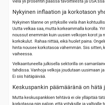
vielä yli prosentin päässä tavoitteesta ja USA:ssa
Nykyinen inflaation ja korkotason yhdi
Nykyinen tilanne on yrityksille vielä ihan kohtuull
Uutta velkaa saa, mutta korkeammalla korolla. Yri
noussut enemmän kuin uusien velkojen korot ja n
korkokulut. Rahaa riittää, eikä huolet paina. Ong
hinta nousee korkotasoa vähemmän. Siis sitten, kun
vaiheessa.
Velkaantuneella julkisella sektorilla on samanlaine
tahdissa. Vanhoja velkoja joudutaan uusimaan ja 
Ei siis hätäpäivää.
Keskuspankin päämääränä on hätä j
Mutta keskuspankkien tehtävä ei ole ylläpitää tä
korkotasoa niin paljon, että yrityksille ja valtioille