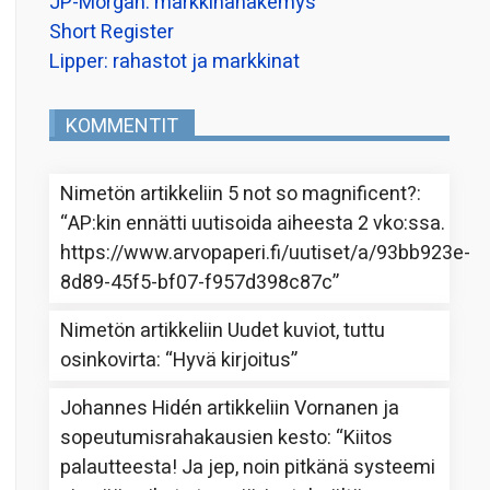
JP-Morgan: markkinanäkemys
Short Register
Lipper: rahastot ja markkinat
KOMMENTIT
Nimetön
artikkeliin
5 not so magnificent?
:
“
AP:kin ennätti uutisoida aiheesta 2 vko:ssa.
https://www.arvopaperi.fi/uutiset/a/93bb923e-
8d89-45f5-bf07-f957d398c87c
”
Nimetön
artikkeliin
Uudet kuviot, tuttu
osinkovirta
: “
Hyvä kirjoitus
”
Johannes Hidén
artikkeliin
Vornanen ja
sopeutumisrahakausien kesto
: “
Kiitos
palautteesta! Ja jep, noin pitkänä systeemi