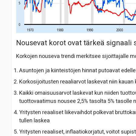
Nousevat korot ovat tärkeä signaali si
Korkojen nouseva trendi merkitsee sijoittajalle mo
Asuntojen ja kiinteistöjen hinnat putoavat edel
Korkosijoitusten reaaliarvot laskevat niin kauan
Kaikki omaisuusarvot laskevat kun niiden tuot
tuottovaatimus nousee 2,5% tasolta 5% tasolle n
Yritysten reaaliset liikevaihdot polkevat brutt
tullen laskea
Yritysten reaaliset, inflaatiokorjatut, voitot supi