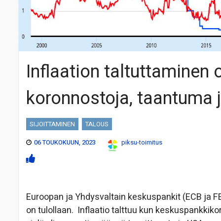
Inflaation taltuttaminen 
koronnostoja, taantuma 
SIJOITTAMINEN
TALOUS
06 TOUKOKUUN, 2023
piksu-toimitus
Euroopan ja Yhdysvaltain keskuspankit (ECB ja FE
on tulollaan. Inflaatio talttuu kun keskuspankkikor