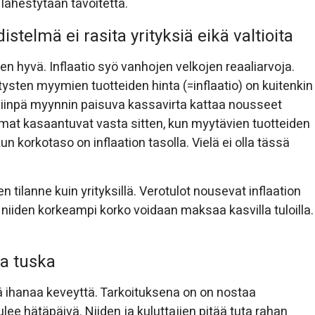
 lähestytään tavoitetta.
stelmä ei rasita yrityksiä eikä valtioita
isen hyvä. Inflaatio syö vanhojen velkojen reaaliarvoja.
tysten myymien tuotteiden hinta (=inflaatio) on kuitenkin
iinpä myynnin paisuva kassavirta kattaa nousseet
elmat kasaantuvat vasta sitten, kun myytävien tuotteiden
 korkotaso on inflaation tasolla. Vielä ei olla tässä
n tilanne kuin yrityksillä. Verotulot nousevat inflaation
niiden korkeampi korko voidaan maksaa kasvilla tuloilla.
a tuska
tä ihanaa keveyttä. Tarkoituksena on on nostaa
 tulee hätäpäivä. Niiden ja kuluttajien pitää tuta rahan