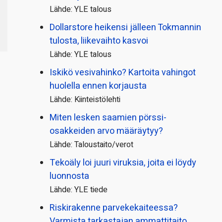
Lähde: YLE talous
Dollarstore heikensi jälleen Tokmannin
tulosta, liikevaihto kasvoi
Lähde: YLE talous
Iskikö vesivahinko? Kartoita vahingot
huolella ennen korjausta
Lähde: Kiinteistölehti
Miten lesken saamien pörssi­
osakkeiden arvo määräytyy?
Lähde: Taloustaito/verot
Tekoäly loi juuri viruksia, joita ei löydy
luonnosta
Lähde: YLE tiede
Riskirakenne parvekekaiteessa?
Varmista tarkastajan ammattitaito