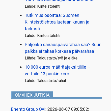
Lähde: Kiinteistölehti
Tutkimus osoittaa: Suomen
Kiinteistölehteä luetaan kauan ja
tarkasti
Lähde: Kiinteistölehti
Paljonko sairauspäivä­rahaa saa? Suuri
palkka ei takaa korkeaa päivärahaa
Lähde: Taloustaito/työ ja eläke
10 000 euroa määräajaksi tilille –
vertaile 13 pankin korot
Lähde: Taloustaito/rahat
OMXHEX UUTISIA
Enento Group Oyj
: 2026-08-07 09:05:02: