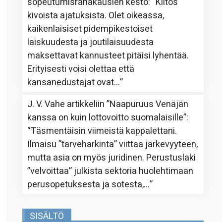
sopeutumisrahakausien kesto
: “
Kiitos
kivoista ajatuksista. Olet oikeassa,
kaikenlaisiset pidempikestoiset
laiskuudesta ja joutilaisuudesta
maksettavat kannusteet pitäisi lyhentää.
Erityisesti voisi olettaa että
kansanedustajat ovat…
”
J. V. Vahe
artikkeliin
”Naapuruus Venäjän
kanssa on kuin lottovoitto suomalaisille”
:
“
Täsmentäisin viimeistä kappalettani.
Ilmaisu ”tarveharkinta” viittaa järkevyyteen,
mutta asia on myös juridinen. Perustuslaki
”velvoittaa” julkista sektoria huolehtimaan
perusopetuksesta ja sotesta,…
”
SISÄLTÖ