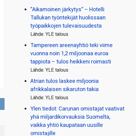
”Aikamoinen järkytys” – Hotelli
Tallukan työntekijät huolissaan
työpaikkojen tulevaisuudesta
Lähde: YLE talous
Tampereen areenayhtiö teki viime
vuonna noin 1,2 miljoonaa euroa
tappiota – tulos heikkeni roimasti
Lähde: YLE talous
Atrian tulos laskee miljoonia
afrikkalaisen sikaruton takia
Lähde: YLE talous
Ylen tiedot: Carunan omistajat vaativat
yhä miljardi­korvauksia Suomelta,
vaikka yhtiö kaupataan uusille
omistajille