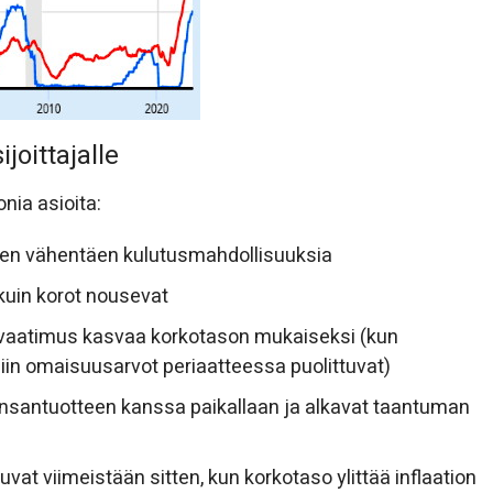
joittajalle
nia asioita:
leen vähentäen kulutusmahdollisuuksia
 kuin korot nousevat
tovaatimus kasvaa korkotason mukaiseksi (kun
iin omaisuusarvot periaatteessa puolittuvat)
okansantuotteen kanssa paikallaan ja alkavat taantuman
stuvat viimeistään sitten, kun korkotaso ylittää inflaation