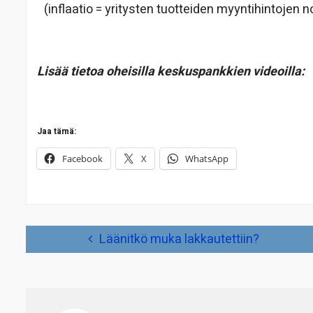
(inflaatio = yritysten tuotteiden myyntihintojen 
Lisää tietoa oheisilla keskuspankkien videoilla:
Jaa tämä:
Facebook
X
WhatsApp
Artikkelien
Läänitkö muka lakkautettiin?
selaus