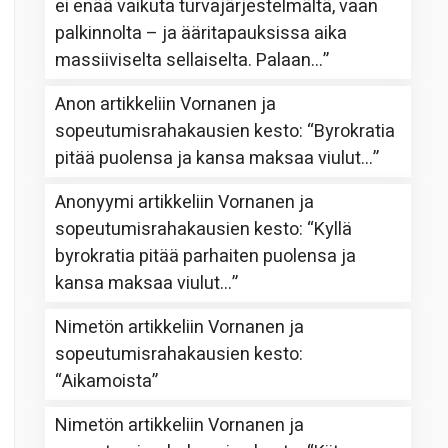
ei enää vaikuta turvajärjestelmältä, vaan
palkinnolta – ja ääritapauksissa aika
massiiviselta sellaiselta. Palaan…
”
Anon
artikkeliin
Vornanen ja
sopeutumisrahakausien kesto
: “
Byrokratia
pitää puolensa ja kansa maksaa viulut…
”
Anonyymi
artikkeliin
Vornanen ja
sopeutumisrahakausien kesto
: “
Kyllä
byrokratia pitää parhaiten puolensa ja
kansa maksaa viulut…
”
Nimetön
artikkeliin
Vornanen ja
sopeutumisrahakausien kesto
:
“
Aikamoista
”
Nimetön
artikkeliin
Vornanen ja