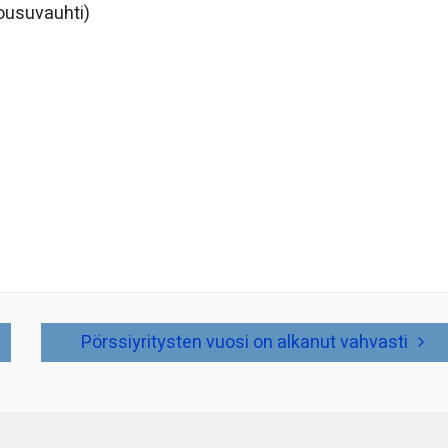
nousuvauhti)
Pörssiyritysten vuosi on alkanut vahvasti