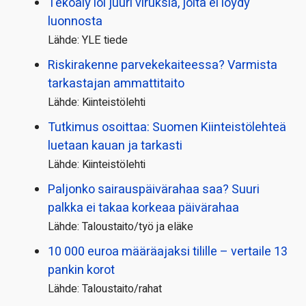
Tekoäly loi juuri viruksia, joita ei löydy
luonnosta
Lähde: YLE tiede
Riskirakenne parvekekaiteessa? Varmista
tarkastajan ammattitaito
Lähde: Kiinteistölehti
Tutkimus osoittaa: Suomen Kiinteistölehteä
luetaan kauan ja tarkasti
Lähde: Kiinteistölehti
Paljonko sairauspäivä­rahaa saa? Suuri
palkka ei takaa korkeaa päivärahaa
Lähde: Taloustaito/työ ja eläke
10 000 euroa määräajaksi tilille – vertaile 13
pankin korot
Lähde: Taloustaito/rahat