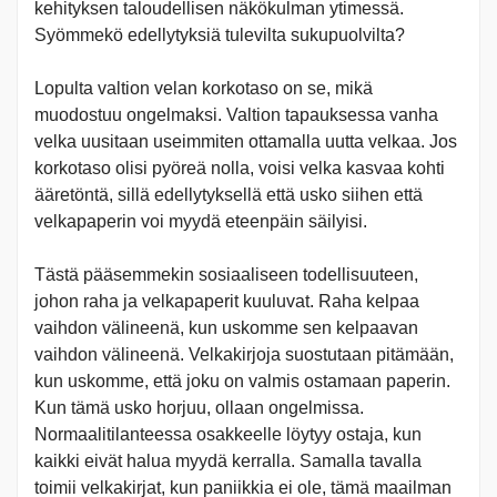
kehityksen taloudellisen näkökulman ytimessä.
Syömmekö edellytyksiä tulevilta sukupuolvilta?
Lopulta valtion velan korkotaso on se, mikä
muodostuu ongelmaksi. Valtion tapauksessa vanha
velka uusitaan useimmiten ottamalla uutta velkaa. Jos
korkotaso olisi pyöreä nolla, voisi velka kasvaa kohti
ääretöntä, sillä edellytyksellä että usko siihen että
velkapaperin voi myydä eteenpäin säilyisi.
Tästä pääsemmekin sosiaaliseen todellisuuteen,
johon raha ja velkapaperit kuuluvat. Raha kelpaa
vaihdon välineenä, kun uskomme sen kelpaavan
vaihdon välineenä. Velkakirjoja suostutaan pitämään,
kun uskomme, että joku on valmis ostamaan paperin.
Kun tämä usko horjuu, ollaan ongelmissa.
Normaalitilanteessa osakkeelle löytyy ostaja, kun
kaikki eivät halua myydä kerralla. Samalla tavalla
toimii velkakirjat, kun paniikkia ei ole, tämä maailman