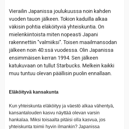
Vierailin Japanissa joulukuussa noin kahden
vuoden tauon jälkeen. Tokion kaduilla alkaa
väkisin pohtia eläköityviä yhteiskuntia. On
mielenkiintoista miten nopeasti Japani
rakennettiin "valmiiksi". Toisen maailmansodan
jälkeen noin 40:ssä vuodessa. Olin Japanissa
ensimmäisen kerran 1994. Sen jälkeen
katukuvaan on tullut Starbucks. Melkein kaikki
muu tuntuu olevan päällisin puolin ennallaan.
Eläköityvä kansakunta
Kun yhteiskunta eläköityy ja väestö alkaa vähentyä,
kansantalouden kasvu näyttää olevan varsin
hankalaa. Miksi toisaalta pitäisi olla kasvua, jos
yhteiskunta toimii hyvin ilmankin? Japanissa