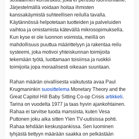
Järjestelmällä voidaan hoitaa ihmisten
kanssakäymistä suhteellisen reilulla tavalla.
Käytännössä helpotetaan tuotteiden ja palveluiden
vaihtoa ja omistamista kätevällä mikrosopimuksella.
Kun kyse ei ole luonnon voimista, meillä on
mahdollisuus puuttua määrittelyyn ja rakentaa reilu
systeemi, joka motivoi yhteiskunnan toimijoita
tekemään työtä, luottamaan toisiinsa ja ruokkii
toimijoita jopa moraalisesti oikeaan suuntaan.
Rahan määrän oivallisesta vaikutusta avaa Paul
Krugmaninkin
suosittelema
Monetary Theory and the
Great Capitol Hill Baby Sitting Co-op Crisis
artikkeli
.
Tarina on vuodelta 1977 ja taas hyvin ajankohtainen.
Rahaa ei tarvitse tuoda marssista, kuten Vesa
Puttonen joku aika sitten Ylen TV-uutisissa pohti.
Rahaa tehdään keskuspankissa. Sen luominen
tyhjästä tiettyyn määrään saakka on pelkästään