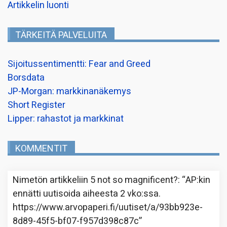
Artikkelin luonti
TÄRKEITÄ PALVELUITA
Sijoitussentimentti: Fear and Greed
Borsdata
JP-Morgan: markkinanäkemys
Short Register
Lipper: rahastot ja markkinat
KOMMENTIT
Nimetön
artikkeliin
5 not so magnificent?
: “
AP:kin
ennätti uutisoida aiheesta 2 vko:ssa.
https://www.arvopaperi.fi/uutiset/a/93bb923e-
8d89-45f5-bf07-f957d398c87c
”