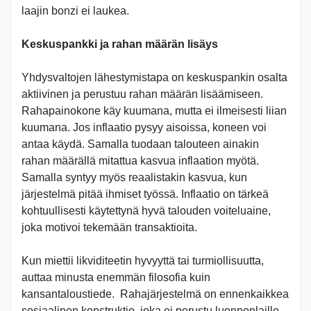
laajin bonzi ei laukea.
Keskuspankki ja rahan määrän lisäys
Yhdysvaltojen lähestymistapa on keskuspankin osalta
aktiivinen ja perustuu rahan määrän lisäämiseen.
Rahapainokone käy kuumana, mutta ei ilmeisesti liian
kuumana. Jos inflaatio pysyy aisoissa, koneen voi
antaa käydä. Samalla tuodaan talouteen ainakin
rahan määrällä mitattua kasvua inflaation myötä.
Samalla syntyy myös reaalistakin kasvua, kun
järjestelmä pitää ihmiset työssä. Inflaatio on tärkeä
kohtuullisesti käytettynä hyvä talouden voiteluaine,
joka motivoi tekemään transaktioita.
Kun miettii likviditeetin hyvyyttä tai turmiollisuutta,
auttaa minusta enemmän filosofia kuin
kansantaloustiede. Rahajärjestelmä on ennenkaikkea
sosiaalinen konstruktio, joka ei perustu luonnonlaille.