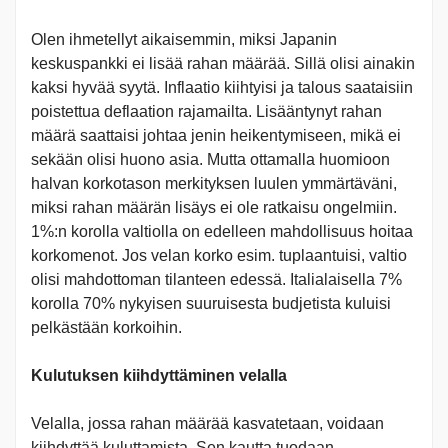
Olen ihmetellyt aikaisemmin, miksi Japanin
keskuspankki ei lisää rahan määrää. Sillä olisi ainakin
kaksi hyvää syytä. Inflaatio kiihtyisi ja talous saataisiin
poistettua deflaation rajamailta. Lisääntynyt rahan
määrä saattaisi johtaa jenin heikentymiseen, mikä ei
sekään olisi huono asia. Mutta ottamalla huomioon
halvan korkotason merkityksen luulen ymmärtäväni,
miksi rahan määrän lisäys ei ole ratkaisu ongelmiin.
1%:n korolla valtiolla on edelleen mahdollisuus hoitaa
korkomenot. Jos velan korko esim. tuplaantuisi, valtio
olisi mahdottoman tilanteen edessä. Italialaisella 7%
korolla 70% nykyisen suuruisesta budjetista kuluisi
pelkästään korkoihin.
Kulutuksen kiihdyttäminen velalla
Velalla, jossa rahan määrää kasvatetaan, voidaan
kiihdyttää kuluttamista. Sen kautta tuodaan