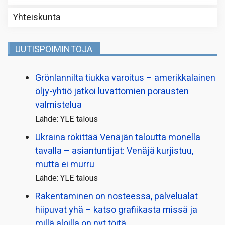
Yhteiskunta
UUTISPOIMINTOJA
Grönlannilta tiukka varoitus – amerikkalainen
öljy-yhtiö jatkoi luvattomien porausten
valmistelua
Lähde: YLE talous
Ukraina rökittää Venäjän taloutta monella
tavalla – asiantuntijat: Venäjä kurjistuu,
mutta ei murru
Lähde: YLE talous
Rakentaminen on nosteessa, palvelualat
hiipuvat yhä – katso grafiikasta missä ja
millä aloilla on nyt töitä