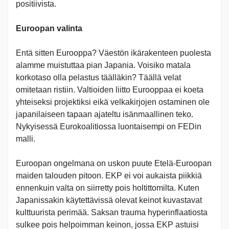
positiivista.
Euroopan valinta
Entä sitten Eurooppa? Väestön ikärakenteen puolesta
alamme muistuttaa pian Japania. Voisiko matala
korkotaso olla pelastus täälläkin? Täällä velat
omitetaan ristiin. Valtioiden liitto Eurooppaa ei koeta
yhteiseksi projektiksi eikä velkakirjojen ostaminen ole
japanilaiseen tapaan ajateltu isänmaallinen teko.
Nykyisessä Eurokoalitiossa luontaisempi on FEDin
malli.
Euroopan ongelmana on uskon puute Etelä-Euroopan
maiden talouden pitoon. EKP ei voi aukaista piikkiä
ennenkuin valta on siirretty pois holtittomilta. Kuten
Japanissakin käytettävissä olevat keinot kuvastavat
kulttuurista perimää. Saksan trauma hyperinflaatiosta
sulkee pois helpoimman keinon, jossa EKP astuisi