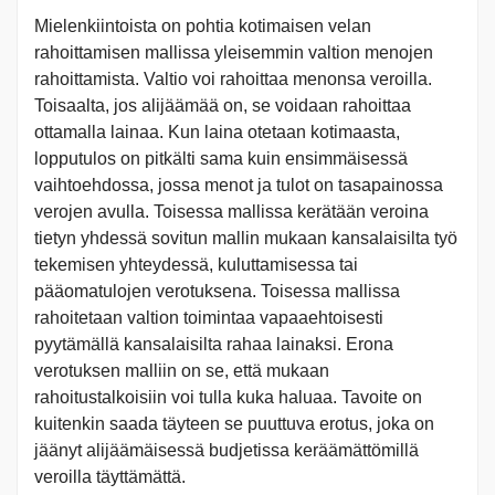
Mielenkiintoista on pohtia kotimaisen velan
rahoittamisen mallissa yleisemmin valtion menojen
rahoittamista. Valtio voi rahoittaa menonsa veroilla.
Toisaalta, jos alijäämää on, se voidaan rahoittaa
ottamalla lainaa. Kun laina otetaan kotimaasta,
lopputulos on pitkälti sama kuin ensimmäisessä
vaihtoehdossa, jossa menot ja tulot on tasapainossa
verojen avulla. Toisessa mallissa kerätään veroina
tietyn yhdessä sovitun mallin mukaan kansalaisilta työ
tekemisen yhteydessä, kuluttamisessa tai
pääomatulojen verotuksena. Toisessa mallissa
rahoitetaan valtion toimintaa vapaaehtoisesti
pyytämällä kansalaisilta rahaa lainaksi. Erona
verotuksen malliin on se, että mukaan
rahoitustalkoisiin voi tulla kuka haluaa. Tavoite on
kuitenkin saada täyteen se puuttuva erotus, joka on
jäänyt alijäämäisessä budjetissa keräämättömillä
veroilla täyttämättä.