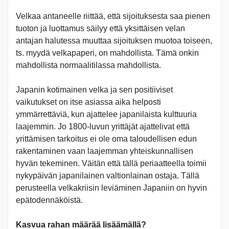
Velkaa antaneelle riittää, että sijoituksesta saa pienen
tuoton ja luottamus säilyy että yksittäisen velan
antajan halutessa muuttaa sijoituksen muotoa toiseen,
ts. myydä velkapaperi, on mahdollista. Tämä onkin
mahdollista normaalitilassa mahdollista.
Japanin kotimainen velka ja sen positiiviset
vaikutukset on itse asiassa aika helposti
ymmärrettäviä, kun ajattelee japanilaista kulttuuria
laajemmin. Jo 1800-luvun yrittäjät ajattelivat että
yrittämisen tarkoitus ei ole oma taloudellisen edun
rakentaminen vaan laajemman yhteiskunnallisen
hyvän tekeminen. Väitän että tällä periaatteella toimii
nykypäivän japanilainen valtionlainan ostaja. Tällä
perusteella velkakriisin leviäminen Japaniin on hyvin
epätodennäköistä.
Kasvua rahan määrää lisäämällä?