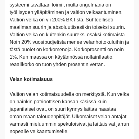
systeemi tavallaan toimii, mutta ongelmana on
työllisyden ylläpitäminen ja valtion velkaantuminen.
Valtion velka on yli 200% BKT:stä. Suhteelliseti
maailman suurin ja absoluuttisestikin toiseksi suurin.
Valtion velka on kuitenkin suureksi osaksi kotimaista.
Noin 20% vuosibudjetista menee velanhoitokuluihin ja
tästä puolet on korkomenoja. Korkoprosentti on noin
1%. Kun maassa on käytännössä nollainflaatio,
reaalikorko on tuon yhden prosentin verran.
Velan kotimaisuus
Valtion velan kotimaisuudella on merkitystä. Kun velka
on näinkin patrioottisen kansan käsissä kuin
japanilaiset ovat, on suuri kynnys laittaa haastaa
oman maan taloudenpitäjät. Ulkomaiset velan antajat
varmasti mieluummin spekuloisivat ja laittaisivat jarrun
nopealle velkaantumiselle.