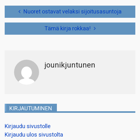
Artikkelien
Nuoret ostavat velaksi sijoitusasuntoja
selaus
Tämä kirja rokkaa!
jounikjuntunen
KIRJAUTUMINEN
Kirjaudu sivustolle
Kirjaudu ulos sivustolta