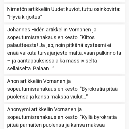
Nimetön
artikkeliin
Uudet kuviot, tuttu osinkovirta
:
“
Hyvä kirjoitus
”
Johannes Hidén
artikkeliin
Vornanen ja
sopeutumisrahakausien kesto
: “
Kiitos
palautteesta! Ja jep, noin pitkänä systeemi ei
enää vaikuta turvajärjestelmältä, vaan palkinnolta
– ja ääritapauksissa aika massiiviselta
sellaiselta. Palaan…
”
Anon
artikkeliin
Vornanen ja
sopeutumisrahakausien kesto
: “
Byrokratia pitää
puolensa ja kansa maksaa viulut…
”
Anonyymi
artikkeliin
Vornanen ja
sopeutumisrahakausien kesto
: “
Kyllä byrokratia
pitää parhaiten puolensa ja kansa maksaa