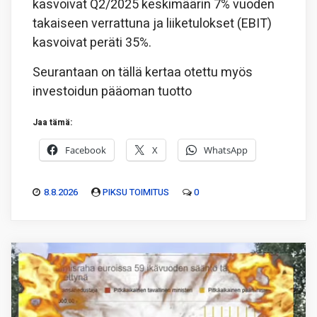
kasvoivat Q2/2025 keskimäärin 7% vuoden
takaiseen verrattuna ja liiketulokset (EBIT)
kasvoivat peräti 35%.
Seurantaan on tällä kertaa otettu myös
investoidun pääoman tuotto
Jaa tämä:
Facebook
X
WhatsApp
8.8.2026
PIKSU TOIMITUS
0