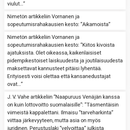
viulut…
”
Nimetön
artikkeliin
Vornanen ja
sopeutumisrahakausien kesto
: “
Aikamoista
”
Nimetön
artikkeliin
Vornanen ja
sopeutumisrahakausien kesto
: “
Kiitos kivoista
ajatuksista. Olet oikeassa, kaikenlaisiset
pidempikestoiset laiskuudesta ja joutilaisuudesta
maksettavat kannusteet pitäisi lyhentää.
Erityisesti voisi olettaa että kansanedustajat
ovat…
”
J. V. Vahe
artikkeliin
”Naapuruus Venäjän kanssa
on kuin lottovoitto suomalaisille”
: “
Täsmentäisin
viimeistä kappalettani. Ilmaisu ”tarveharkinta”
viittaa järkevyyteen, mutta asia on myös
juridinen. Perustuslaki ”velvoittaa” julkista