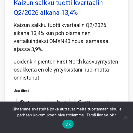
Kaizun salkku tuotti kvartaalin
Q2/2026 aikana 13,4%
Kaizun salkku tuotti kvartaalin Q2/2026
aikana 13,4% kun pohjoismainen
vertailuindeksi OMXN40 nousi samassa
ajassa 3,9%.
Joidenkin pienten First North kasvuyritysten
osakkeita en ole yrityksistäni huolimatta
onnistunut
Jaa tämä:
Facebook
X
WhatsApp
Käytämme evästeitä jotka auttavat meitä tuottamaan sinulle
parhaan kokemuksen sivustollamme. Tämä lienee ok?
4.8.2026
KAI NYMAN
0
Ok