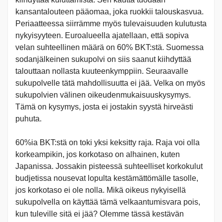
kansantalouteen pääomaa, joka ruokkii talouskasvua.
Periaatteessa siirrämme myös tulevaisuuden kulutusta
nykyisyyteen. Euroalueella ajatellaan, että sopiva
velan suhteellinen määrä on 60% BKT:stä. Suomessa
sodanjälkeinen sukupolvi on siis saanut kiihdyttää
talouttaan nollasta kuuteenkymppiin. Seuraavalle
sukupolvelle tätä mahdollisuutta ei jää. Velka on myös
sukupolvien välinen oikeudenmukaisuuskysymys.
Tämä on kysymys, josta ei jostakin syystä hirveästi
puhuta.
60%ia BKT:stä on toki yksi keksitty raja. Raja voi olla
korkeampikin, jos korkotaso on alhainen, kuten
Japanissa. Jossakin pisteessä suhteelliset korkokulut
budjetissa nousevat lopulta kestämättömälle tasolle,
jos korkotaso ei ole nolla. Mikä oikeus nykyisellä
sukupolvella on käyttää tämä velkaantumisvara pois,
kun tuleville sitä ei jää? Olemme tässä kestävän