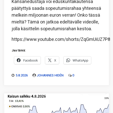
Kansanedustaja voi eduskuntakautensa
päätyttyä saada sopeutumisrahaa yhteensä
melkein miljoonan euron verran! Onko tässä
mieltä? Tämä on jatkoa edeltävälle videolle,
jolla käsittelin sopeutumisrahan kestoa.
https://www.youtube.com/shorts/ZqGmUiUZ7P8
Jaa tämä:
Facebook
X
WhatsApp
5.8.2026
JOHANNES HIDÉN
0