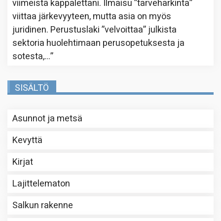
viimeistä kappalettani. Ilmaisu ”tarveharkinta”
viittaa järkevyyteen, mutta asia on myös
juridinen. Perustuslaki ”velvoittaa” julkista
sektoria huolehtimaan perusopetuksesta ja
sotesta,…
”
SISÄLTÖ
Asunnot ja metsä
Kevyttä
Kirjat
Lajittelematon
Salkun rakenne