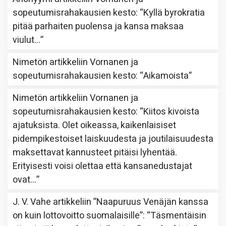
sopeutumisrahakausien kesto
: “
Kyllä byrokratia
pitää parhaiten puolensa ja kansa maksaa
viulut…
”
Nimetön
artikkeliin
Vornanen ja
sopeutumisrahakausien kesto
: “
Aikamoista
”
Nimetön
artikkeliin
Vornanen ja
sopeutumisrahakausien kesto
: “
Kiitos kivoista
ajatuksista. Olet oikeassa, kaikenlaisiset
pidempikestoiset laiskuudesta ja joutilaisuudesta
maksettavat kannusteet pitäisi lyhentää.
Erityisesti voisi olettaa että kansanedustajat
ovat…
”
J. V. Vahe
artikkeliin
”Naapuruus Venäjän kanssa
on kuin lottovoitto suomalaisille”
: “
Täsmentäisin