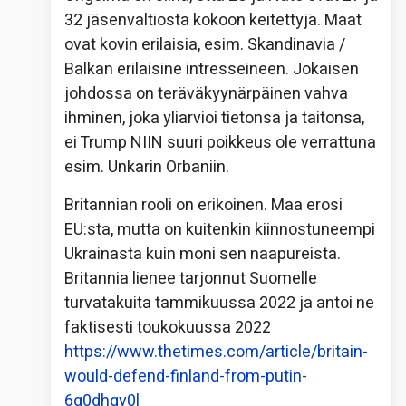
32 jäsenvaltiosta kokoon keitettyjä. Maat
ovat kovin erilaisia, esim. Skandinavia /
Balkan erilaisine intresseineen. Jokaisen
johdossa on teräväkyynärpäinen vahva
ihminen, joka yliarvioi tietonsa ja taitonsa,
ei Trump NIIN suuri poikkeus ole verrattuna
esim. Unkarin Orbaniin.
Britannian rooli on erikoinen. Maa erosi
EU:sta, mutta on kuitenkin kiinnostuneempi
Ukrainasta kuin moni sen naapureista.
Britannia lienee tarjonnut Suomelle
turvatakuita tammikuussa 2022 ja antoi ne
faktisesti toukokuussa 2022
https://www.thetimes.com/article/britain-
would-defend-finland-from-putin-
6g0dhqv0l