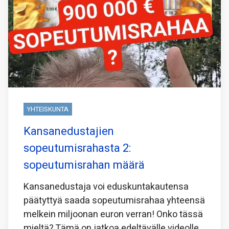
YHTEISKUNTA
Kansanedustajien
sopeutumisrahasta 2:
sopeutumisrahan määrä
Kansanedustaja voi eduskuntakautensa
päätyttyä saada sopeutumisrahaa yhteensä
melkein miljoonan euron verran! Onko tässä
mieltä? Tämä on jatkoa edeltävälle videolle,