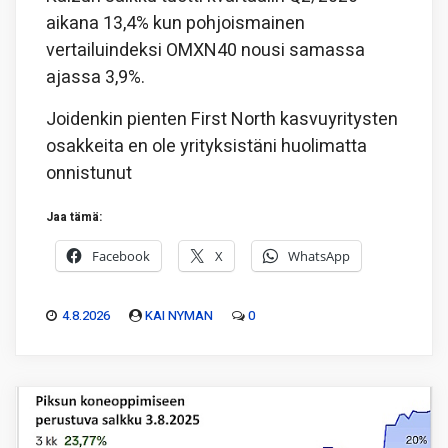
aikana 13,4% kun pohjoismainen
vertailuindeksi OMXN40 nousi samassa
ajassa 3,9%.
Joidenkin pienten First North kasvuyritysten
osakkeita en ole yrityksistäni huolimatta
onnistunut
Jaa tämä:
Facebook
X
WhatsApp
4.8.2026
KAI NYMAN
0