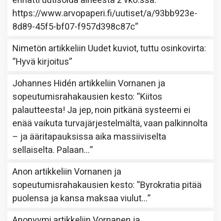
ennätti uutisoida aiheesta 2 vko:ssa.
https://www.arvopaperi.fi/uutiset/a/93bb923e-
8d89-45f5-bf07-f957d398c87c
”
Nimetön
artikkeliin
Uudet kuviot, tuttu osinkovirta
:
“
Hyvä kirjoitus
”
Johannes Hidén
artikkeliin
Vornanen ja
sopeutumisrahakausien kesto
: “
Kiitos
palautteesta! Ja jep, noin pitkänä systeemi ei
enää vaikuta turvajärjestelmältä, vaan palkinnolta
– ja ääritapauksissa aika massiiviselta
sellaiselta. Palaan…
”
Anon
artikkeliin
Vornanen ja
sopeutumisrahakausien kesto
: “
Byrokratia pitää
puolensa ja kansa maksaa viulut…
”
Anonyymi
artikkeliin
Vornanen ja