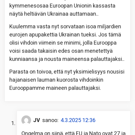
kymmenesosaa Euroopan Unionin kassasta
näytä heltiävän Ukrainaa auttamaan..
Kuulemma vasta nyt sorvataan isoa miljardien
eurojen apupakettia Ukrainan tueksi. Jos tämä
olisi vihdoin viimein se minimi, jolla Eurooppa
voisi saada takaisin edes osan menetettyä
kunniaansa ja nousta maineensa palauttajaksi..
Parasta on toivoa, että nyt yksimielisyys nousisi
hajanaisen lauman kuorosta vihdoinkin
Eurooppamme maineen palauttajaksi.
JV
sanoo:
4.3.2025 12:36
Ongelma on siinä, että EU ja Nato ovat 27 ja