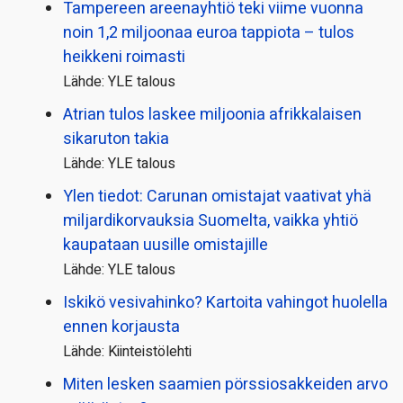
Tampereen areenayhtiö teki viime vuonna
noin 1,2 miljoonaa euroa tappiota – tulos
heikkeni roimasti
Lähde: YLE talous
Atrian tulos laskee miljoonia afrikkalaisen
sikaruton takia
Lähde: YLE talous
Ylen tiedot: Carunan omistajat vaativat yhä
miljardi­korvauksia Suomelta, vaikka yhtiö
kaupataan uusille omistajille
Lähde: YLE talous
Iskikö vesivahinko? Kartoita vahingot huolella
ennen korjausta
Lähde: Kiinteistölehti
Miten lesken saamien pörssi­osakkeiden arvo