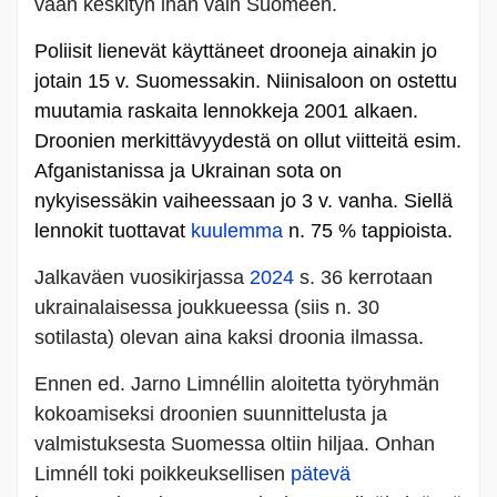
vaan keskityn ihan vain Suomeen.
Poliisit lienevät käyttäneet drooneja ainakin jo
jotain 15 v. Suomessakin. Niinisaloon on ostettu
muutamia raskaita lennokkeja 2001 alkaen.
Droonien merkittävyydestä on ollut viitteitä esim.
Afganistanissa ja Ukrainan sota on
nykyisessäkin vaiheessaan jo 3 v. vanha. Siellä
lennokit tuottavat
kuulemma
n. 75 % tappioista.
Jalkaväen vuosikirjassa
2024
s. 36 kerrotaan
ukrainalaisessa joukkueessa (siis n. 30
sotilasta) olevan aina kaksi droonia ilmassa.
Ennen ed. Jarno Limnéllin aloitetta työryhmän
kokoamiseksi droonien suunnittelusta ja
valmistuksesta Suomessa oltiin hiljaa. Onhan
Limnéll toki poikkeuksellisen
pätevä