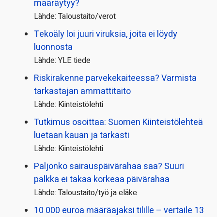
määräytyy?
Lähde: Taloustaito/verot
Tekoäly loi juuri viruksia, joita ei löydy
luonnosta
Lähde: YLE tiede
Riskirakenne parvekekaiteessa? Varmista
tarkastajan ammattitaito
Lähde: Kiinteistölehti
Tutkimus osoittaa: Suomen Kiinteistölehteä
luetaan kauan ja tarkasti
Lähde: Kiinteistölehti
Paljonko sairauspäivä­rahaa saa? Suuri
palkka ei takaa korkeaa päivärahaa
Lähde: Taloustaito/työ ja eläke
10 000 euroa määräajaksi tilille – vertaile 13