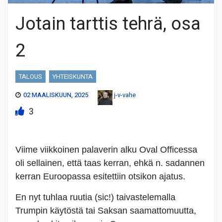
Jotain tarttis tehrä, osa
2
TALOUS
YHTEISKUNTA
02 MAALISKUUN, 2025
j-v-vahe
3
Viime viikkoinen palaverin alku Oval Officessa
oli sellainen, että taas kerran, ehkä n. sadannen
kerran Euroopassa esitettiin otsikon ajatus.
En nyt tuhlaa ruutia (sic!) taivastelemalla
Trumpin käytöstä tai Saksan saamattomuutta,