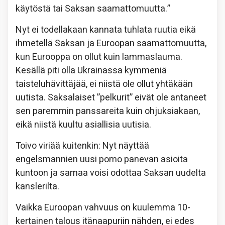
käytöstä tai Saksan saamattomuutta.”
Nyt ei todellakaan kannata tuhlata ruutia eikä
ihmetellä Saksan ja Euroopan saamattomuutta,
kun Eurooppa on ollut kuin lammaslauma.
Kesällä piti olla Ukrainassa kymmeniä
taisteluhävittäjää, ei niistä ole ollut yhtäkään
uutista. Saksalaiset ”pelkurit” eivät ole antaneet
sen paremmin panssareita kuin ohjuksiakaan,
eikä niistä kuultu asiallisia uutisia.
Toivo viriää kuitenkin: Nyt näyttää
engelsmannien uusi pomo panevan asioita
kuntoon ja samaa voisi odottaa Saksan uudelta
kanslerilta.
Vaikka Euroopan vahvuus on kuulemma 10-
kertainen talous itänaapuriin nähden, ei edes