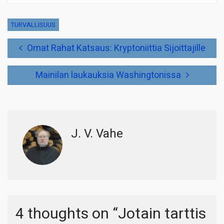
TURVALLISUUS
Artikkelien
Omat Rahat Katsaus: Kryptoniittia Sijoittajille
selaus
Mainilan laukauksia Washingtonissa
J. V. Vahe
4 thoughts on “
Jotain tarttis