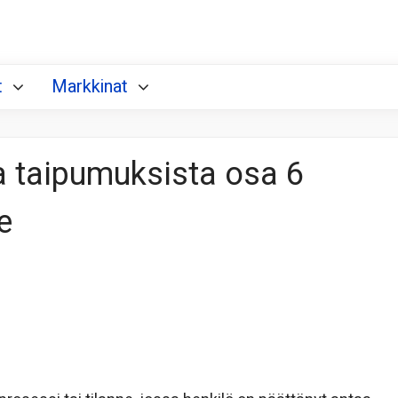
t
Markkinat
a taipumuksista osa 6
e