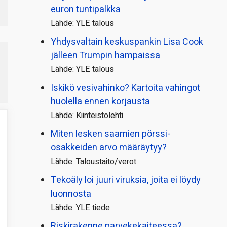
euron tuntipalkka
Lähde: YLE talous
Yhdysvaltain keskuspankin Lisa Cook
jälleen Trumpin hampaissa
Lähde: YLE talous
Iskikö vesivahinko? Kartoita vahingot
huolella ennen korjausta
Lähde: Kiinteistölehti
Miten lesken saamien pörssi­
osakkeiden arvo määräytyy?
Lähde: Taloustaito/verot
Tekoäly loi juuri viruksia, joita ei löydy
luonnosta
Lähde: YLE tiede
Riskirakenne parvekekaiteessa?