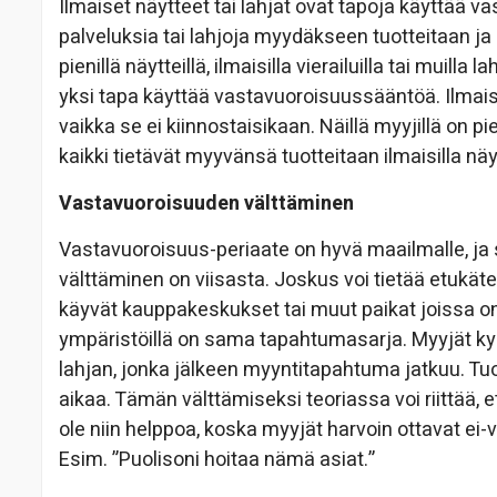
Ilmaiset näytteet tai lahjat ovat tapoja käyttää v
palveluksia tai lahjoja myydäkseen tuotteitaan ja 
pienillä näytteillä, ilmaisilla vierailuilla tai muil
yksi tapa käyttää vastavuoroisuussääntöä. Ilmai
vaikka se ei kiinnostaisikaan. Näillä myyjillä on pi
kaikki tietävät myyvänsä tuotteitaan ilmaisilla näyt
Vastavuoroisuuden välttäminen
Vastavuoroisuus-periaate on hyvä maailmalle, ja 
välttäminen on viisasta. Joskus voi tietää etukäte
käyvät kauppakeskukset tai muut paikat joissa on 
ympäristöillä on sama tapahtumasarja. Myyjät k
lahjan, jonka jälkeen myyntitapahtuma jatkuu. Tu
aikaa. Tämän välttämiseksi teoriassa voi riittää, 
ole niin helppoa, koska myyjät harvoin ottavat ei-v
Esim. ”Puolisoni hoitaa nämä asiat.”