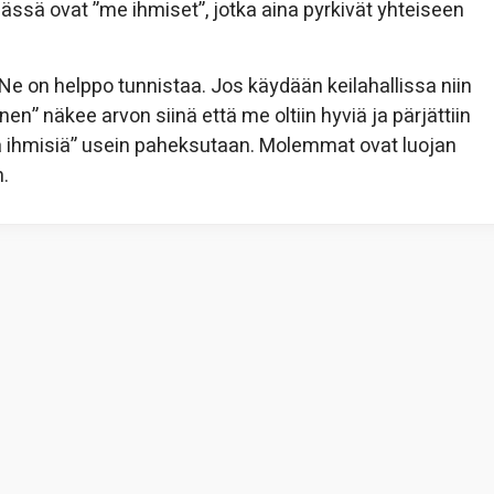
ässä ovat ”me ihmiset”, jotka aina pyrkivät yhteiseen
Ne on helppo tunnistaa. Jos käydään keilahallissa niin
en” näkee arvon siinä että me oltiin hyviä ja pärjättiin
inä ihmisiä” usein paheksutaan. Molemmat ovat luojan
n.