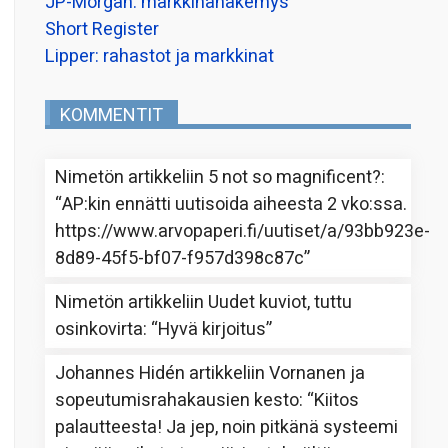
JP-Morgan: markkinanäkemys
Short Register
Lipper: rahastot ja markkinat
KOMMENTIT
Nimetön
artikkeliin
5 not so magnificent?
:
“
AP:kin ennätti uutisoida aiheesta 2 vko:ssa.
https://www.arvopaperi.fi/uutiset/a/93bb923e-
8d89-45f5-bf07-f957d398c87c
”
Nimetön
artikkeliin
Uudet kuviot, tuttu
osinkovirta
: “
Hyvä kirjoitus
”
Johannes Hidén
artikkeliin
Vornanen ja
sopeutumisrahakausien kesto
: “
Kiitos
palautteesta! Ja jep, noin pitkänä systeemi