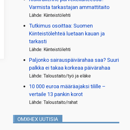
Varmista tarkastajan ammattitaito
Lähde: Kiinteistölehti
Tutkimus osoittaa: Suomen
Kiinteistölehteä luetaan kauan ja
tarkasti
Lähde: Kiinteistölehti
Paljonko sairauspäivä­rahaa saa? Suuri
palkka ei takaa korkeaa päivärahaa
Lähde: Taloustaito/työ ja eläke
10 000 euroa määräajaksi tilille –
vertaile 13 pankin korot
Lähde: Taloustaito/rahat
OMXHEX UUTISIA