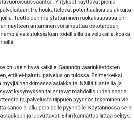
astavuoroisuussääntöä. Yritykset käyttävät pieniä
palveluitaan. He houkuttelevat potentiaalisia asiakkaita
la lahjoilla. Tuotteiden maistattaminen ruokakaupassa on
sen näytteen antaminen voi aiheuttaa ostotarpeen,
enempiä vaikutuksia kuin todellisilla palveluksilla, koska
teillä.
se on usein hyvä kaikille. Säännön väärinkäytösten
en, että ei-haluttu palvelus on tulossa. Esimerkeiksi
myyjiä hankkimassa asiakkaita. Näillä tilanteilla ja
ysyvät kysymyksen tai antavat mahdollisuuden saada
otteesta tai palvelusta riippuen pyynnön tekeminen vie
että sanoo ei alkuperäiselle pyynnölle. Käytännössä se ei
astauksen ja luovuttavat. Eihin kannattaa liittää selitys: