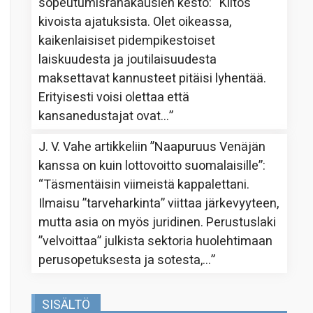
sopeutumisrahakausien kesto
: “
Kiitos
kivoista ajatuksista. Olet oikeassa,
kaikenlaisiset pidempikestoiset
laiskuudesta ja joutilaisuudesta
maksettavat kannusteet pitäisi lyhentää.
Erityisesti voisi olettaa että
kansanedustajat ovat…
”
J. V. Vahe
artikkeliin
”Naapuruus Venäjän
kanssa on kuin lottovoitto suomalaisille”
:
“
Täsmentäisin viimeistä kappalettani.
Ilmaisu ”tarveharkinta” viittaa järkevyyteen,
mutta asia on myös juridinen. Perustuslaki
”velvoittaa” julkista sektoria huolehtimaan
perusopetuksesta ja sotesta,…
”
SISÄLTÖ