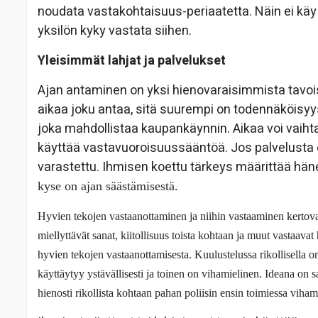
noudata vastakohtaisuus-periaatetta. Näin ei käy
yksilön kyky vastata siihen.
Yleisimmät lahjat ja palvelukset
Ajan antaminen on yksi hienovaraisimmista tavo
aikaa joku antaa, sitä suurempi on todennäköisyy
joka mahdollistaa kaupankäynnin. Aikaa voi vaih
käyttää vastavuoroisuussääntöä. Jos palvelusta e
varastettu. Ihmisen koettu tärkeys määrittää hä
kyse on ajan säästämisestä.
Hyvien tekojen vastaanottaminen ja niihin vastaaminen kertova
miellyttävät sanat, kiitollisuus toista kohtaan ja muut vastaava
hyvien tekojen vastaanottamisesta. Kuulustelussa rikollisella on
käyttäytyy ystävällisesti ja toinen on vihamielinen. Ideana on 
hienosti rikollista kohtaan pahan poliisin ensin toimiessa vihami