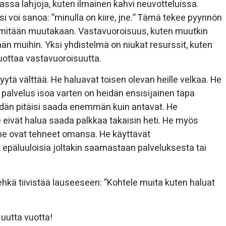
ssa lahjoja, kuten ilmainen kahvi neuvotteluissa.
i voi sanoa: ”minulla on kiire, jne.” Tämä tekee pyynnön
a mitään muutakaan. Vastavuoroisuus, kuten muutkin
än muihin. Yksi yhdistelmä on niukat resurssit, kuten
uottaa vastavuoroisuutta.
ytä välttää. He haluavat toisen olevan heille velkaa. He
 palvelus isoa varten on heidän ensisijainen tapa
idän pitäisi saada enemmän kuin antavat. He
eivät halua saada palkkaa takaisin heti. He myös
n he ovat tehneet omansa. He käyttävät
päluuloisia joltakin saamastaan ​​palveluksesta tai
kä tiivistää lauseeseen: ”Kohtele muita kuten haluat
 uutta vuotta!