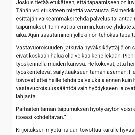
Joskus tietää etukäteen, että tapaamiseen on luva
Tähän voi etukäteen miettiä vastausta. Esimerkiks
esittäjän vaikeammaksi tehdä palvelus tai anta
taipumukset, toimivat paremmin, kun se yhdistetä
aika. Ajan säästäminen jollekin on tehokas tapa t
Vastavuoroisuuden jatkuvia hyväksikäyttäjiä on sy
eivät koskaan halua olla velkaa kenellekään. Pieni
työskennellä muiden kanssa. He kokevat, että he
työskentelevät säilyttääkseen tämän aseman. He 
toivovat ettei heille tehdä palveluksia ennen kui
vastavuoroisuussääntöä vain hyödykseen ja ovat e
lahjasta.
Parhaiten tämän taipumuksen hyötykäytön voisi eh
itseäsi kohdeltavan.”
Kirjoituksen myötä haluan toivottaa kaikille hyvää