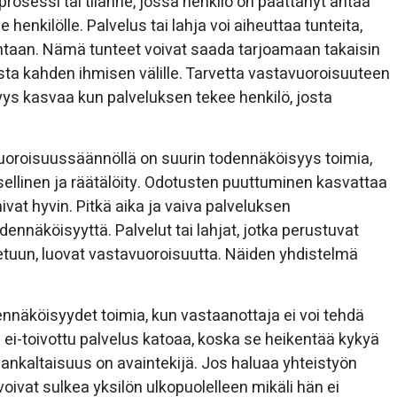
rosessi tai tilanne, jossa henkilö on päättänyt antaa
enkilölle. Palvelus tai lahja voi aiheuttaa tunteita,
 kohtaan. Nämä tunteet voivat saada tarjoamaan takaisin
ta kahden ihmisen välille. Tarvetta vastavuoroisuuteen
ys kasvaa kun palveluksen tekee henkilö, josta
vuoroisuussäännöllä on suurin todennäköisyys toimia,
sellinen ja räätälöity. Odotusten puuttuminen kasvattaa
ivat hyvin. Pitkä aika ja vaiva palveluksen
nnäköisyyttä. Palvelut tai lahjat, jotka perustuvat
 etuun, luovat vastavuoroisuutta. Näiden yhdistelmä
näköisyydet toimia, kun vastaanottaja ei voi tehdä
 ei-toivottu palvelus katoaa, koska se heikentää kykyä
ankaltaisuus on avaintekijä. Jos haluaa yhteistyön
voivat sulkea yksilön ulkopuolelleen mikäli hän ei