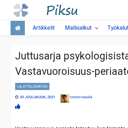
Talous
Artikkelit
Mallisalkut
Työkalu
Juttusarja psykologisist
Vastavuoroisuus-periaat
LAJITTELEMATON
30 JOULUKUUN, 2021
tommi-taavila