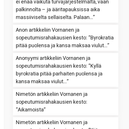
ei enää vaikuta turvajärjestelmältä, vaan
palkinnolta – ja ääritapauksissa aika
massiiviselta sellaiselta. Palaan…
”
Anon
artikkeliin
Vornanen ja
sopeutumisrahakausien kesto
: “
Byrokratia
pitää puolensa ja kansa maksaa viulut…
”
Anonyymi
artikkeliin
Vornanen ja
sopeutumisrahakausien kesto
: “
Kyllä
byrokratia pitää parhaiten puolensa ja
kansa maksaa viulut…
”
Nimetön
artikkeliin
Vornanen ja
sopeutumisrahakausien kesto
:
“
Aikamoista
”
Nimetön
artikkeliin
Vornanen ja