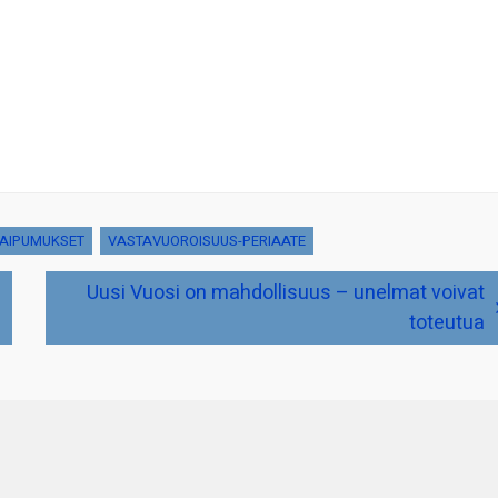
TAIPUMUKSET
VASTAVUOROISUUS-PERIAATE
Uusi Vuosi on mahdollisuus – unelmat voivat
toteutua