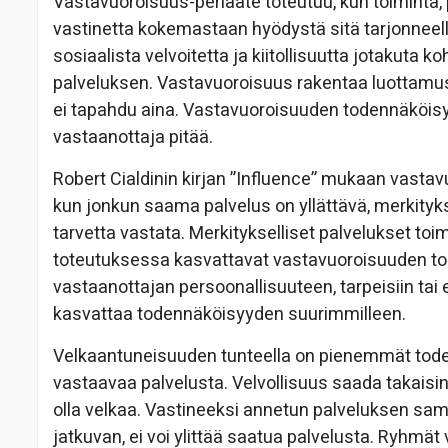
Vastavuoroisuus-periaate toteutuu, kun toiminta, p
vastinetta kokemastaan hyödystä sitä tarjonneelle h
sosiaalista velvoitetta ja kiitollisuutta jotakuta
palveluksen. Vastavuoroisuus rakentaa luottamus
ei tapahdu aina. Vastavuoroisuuden todennäköisy
vastaanottaja pitää.
Robert Cialdinin kirjan ”Influence” mukaan vasta
kun jonkun saama palvelus on yllättävä, merkityk
tarvetta vastata. Merkitykselliset palvelukset toim
toteutuksessa kasvattavat vastavuoroisuuden tode
vastaanottajan persoonallisuuteen, tarpeisiin tai
kasvattaa todennäköisyyden suurimmilleen.
Velkaantuneisuuden tunteella on pienemmät toden
vastaavaa palvelusta. Velvollisuus saada takaisin
olla velkaa. Vastineeksi annetun palveluksen sam
jatkuvan, ei voi ylittää saatua palvelusta. Ryhmät 