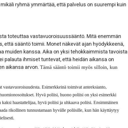
 mikäli ryhmä ymmärtää, että palvelus on suurempi kuin
ista toteuttaa vastavuoroisuussääntö. Mitä enemmän
s, että sääntö toimii. Monet näkevät ajan hyödykkeenä,
taa muiden kanssa. Aika on yksi tehokkaimmista tavoista
i palauta ihmiset tuntevat, että heidän aikansa on
nen aikansa arvon.
Tämä sääntö toimii myös silloin, kun
t vastavuoroisuudesta. Esimerkkeinä toimivat anteeksianto,
t huomionosoitukset. Hyvä poliisi, huono poliisi on yksi esimerkki
 kaksi haastattelijaa, hyvä poliisi ja uhkaava poliisi. Ensimmäinen
saada rikollinen tunnustamaan hyvälle poliisille, kun hän käyttäytyy
elisesti.