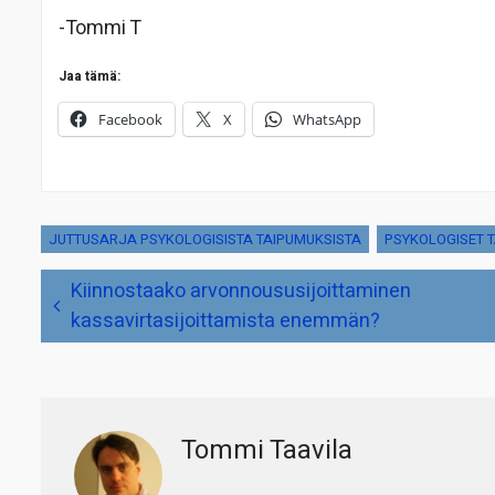
-Tommi T
Jaa tämä:
Facebook
X
WhatsApp
JUTTUSARJA PSYKOLOGISISTA TAIPUMUKSISTA
PSYKOLOGISET 
Artikkelien
Kiinnostaako arvonnoususijoittaminen
selaus
kassavirtasijoittamista enemmän?
Tommi Taavila