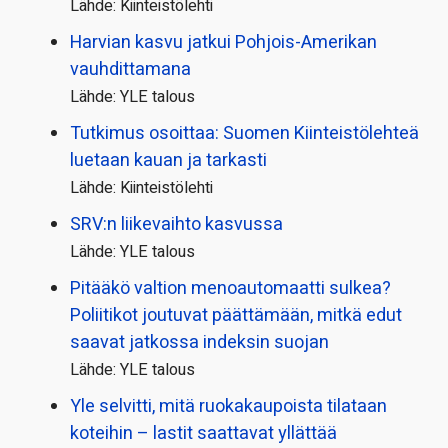
Lähde: Kiinteistölehti
Harvian kasvu jatkui Pohjois-Amerikan
vauhdittamana
Lähde: YLE talous
Tutkimus osoittaa: Suomen Kiinteistölehteä
luetaan kauan ja tarkasti
Lähde: Kiinteistölehti
SRV:n liikevaihto kasvussa
Lähde: YLE talous
Pitääkö valtion menoautomaatti sulkea?
Poliitikot joutuvat päättämään, mitkä edut
saavat jatkossa indeksin suojan
Lähde: YLE talous
Yle selvitti, mitä ruokakaupoista tilataan
koteihin – lastit saattavat yllättää