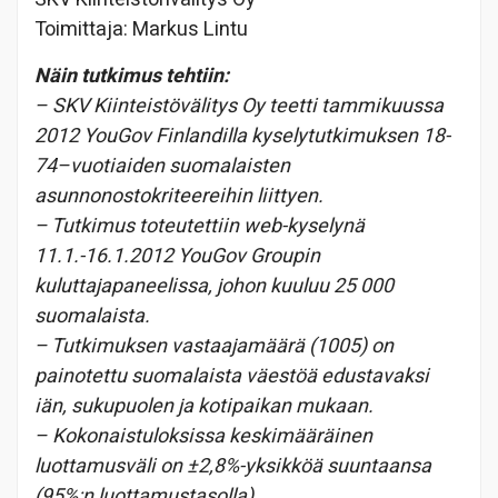
Toimittaja: Markus Lintu
Näin tutkimus tehtiin:
– SKV Kiinteistövälitys Oy teetti tammikuussa
2012 YouGov Finlandilla kyselytutkimuksen 18-
74–vuotiaiden suomalaisten
asunnonostokriteereihin liittyen.
– Tutkimus toteutettiin web-kyselynä
11.1.-16.1.2012 YouGov Groupin
kuluttajapaneelissa, johon kuuluu 25 000
suomalaista.
– Tutkimuksen vastaajamäärä (1005) on
painotettu suomalaista väestöä edustavaksi
iän, sukupuolen ja kotipaikan mukaan.
– Kokonaistuloksissa keskimääräinen
luottamusväli on ±2,8%-yksikköä suuntaansa
(95%:n luottamustasolla).