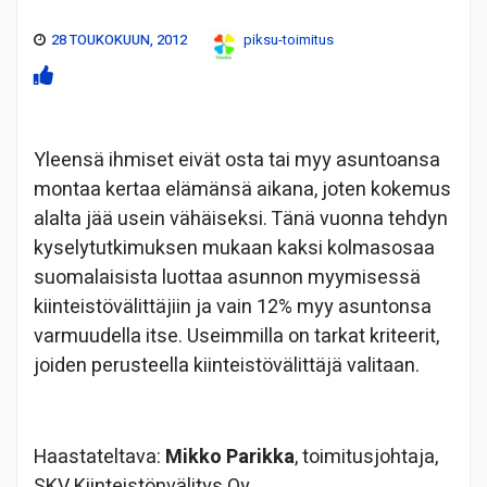
28 TOUKOKUUN, 2012
piksu-toimitus
Yleensä ihmiset eivät osta tai myy asuntoansa
montaa kertaa elämänsä aikana, joten kokemus
alalta jää usein vähäiseksi. Tänä vuonna tehdyn
kyselytutkimuksen mukaan kaksi kolmasosaa
suomalaisista luottaa asunnon myymisessä
kiinteistövälittäjiin ja vain 12% myy asuntonsa
varmuudella itse. Useimmilla on tarkat kriteerit,
joiden perusteella kiinteistövälittäjä valitaan.
Haastateltava:
Mikko Parikka
, toimitusjohtaja,
SKV Kiinteistönvälitys Oy