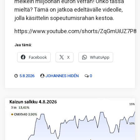
melkein miljoonan euron verran! Onko tässä
mieltä? Tämä on jatkoa edeltävälle videolle,
jolla käsittelin sopeutumisrahan kestoa.
https://www.youtube.com/shorts/ZqGmUiUZ7P8
Jaa tämä:
Facebook
X
WhatsApp
5.8.2026
JOHANNES HIDÉN
0