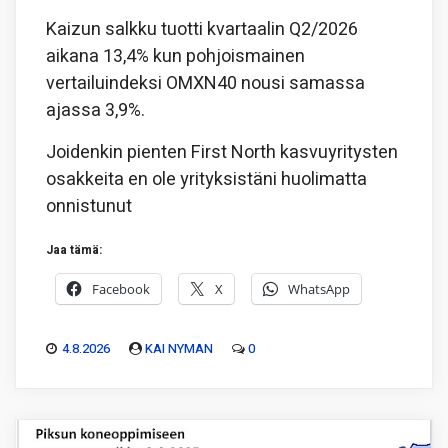
Kaizun salkku tuotti kvartaalin Q2/2026
aikana 13,4% kun pohjoismainen
vertailuindeksi OMXN40 nousi samassa
ajassa 3,9%.
Joidenkin pienten First North kasvuyritysten
osakkeita en ole yrityksistäni huolimatta
onnistunut
Jaa tämä:
Facebook
X
WhatsApp
4.8.2026
KAI NYMAN
0