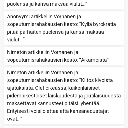
puolensa ja kansa maksaa viulut…
”
Anonyymi
artikkeliin
Vornanen ja
sopeutumisrahakausien kesto
: “
Kyllä byrokratia
pitää parhaiten puolensa ja kansa maksaa
viulut…
”
Nimetön
artikkeliin
Vornanen ja
sopeutumisrahakausien kesto
: “
Aikamoista
”
Nimetön
artikkeliin
Vornanen ja
sopeutumisrahakausien kesto
: “
Kiitos kivoista
ajatuksista. Olet oikeassa, kaikenlaisiset
pidempikestoiset laiskuudesta ja joutilaisuudesta
maksettavat kannusteet pitäisi lyhentää.
Erityisesti voisi olettaa että kansanedustajat
ovat…
”