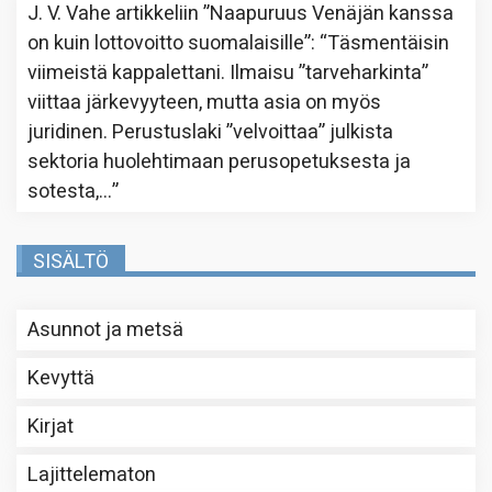
J. V. Vahe
artikkeliin
”Naapuruus Venäjän kanssa
on kuin lottovoitto suomalaisille”
: “
Täsmentäisin
viimeistä kappalettani. Ilmaisu ”tarveharkinta”
viittaa järkevyyteen, mutta asia on myös
juridinen. Perustuslaki ”velvoittaa” julkista
sektoria huolehtimaan perusopetuksesta ja
sotesta,…
”
SISÄLTÖ
Asunnot ja metsä
Kevyttä
Kirjat
Lajittelematon