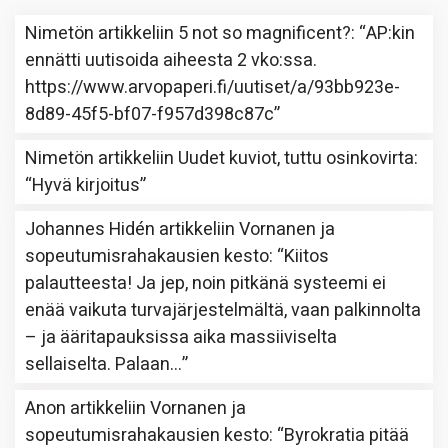
Nimetön
artikkeliin
5 not so magnificent?
: “
AP:kin
ennätti uutisoida aiheesta 2 vko:ssa.
https://www.arvopaperi.fi/uutiset/a/93bb923e-
8d89-45f5-bf07-f957d398c87c
”
Nimetön
artikkeliin
Uudet kuviot, tuttu osinkovirta
:
“
Hyvä kirjoitus
”
Johannes Hidén
artikkeliin
Vornanen ja
sopeutumisrahakausien kesto
: “
Kiitos
palautteesta! Ja jep, noin pitkänä systeemi ei
enää vaikuta turvajärjestelmältä, vaan palkinnolta
– ja ääritapauksissa aika massiiviselta
sellaiselta. Palaan…
”
Anon
artikkeliin
Vornanen ja
sopeutumisrahakausien kesto
: “
Byrokratia pitää