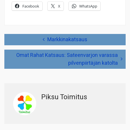
Facebook
X
WhatsApp
Artikkelien
Markkinakatsaus
selaus
Omat Rahat Katsaus: Sateenvarjon varassa
pilvenpiirtäjän katolta
Piksu Toimitus