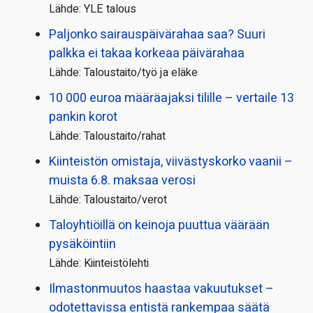
Lähde: YLE talous
Paljonko sairauspäivä­rahaa saa? Suuri
palkka ei takaa korkeaa päivärahaa
Lähde: Taloustaito/työ ja eläke
10 000 euroa määräajaksi tilille – vertaile 13
pankin korot
Lähde: Taloustaito/rahat
Kiinteistön omistaja, viivästyskorko vaanii –
muista 6.8. maksaa verosi
Lähde: Taloustaito/verot
Taloyhtiöillä on keinoja puuttua väärään
pysäköintiin
Lähde: Kiinteistölehti
Ilmastonmuutos haastaa vakuutukset –
odotettavissa entistä rankempaa säätä