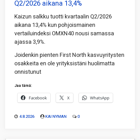
Q2/2026 aikana 13,4%
Kaizun salkku tuotti kvartaalin Q2/2026
aikana 13,4% kun pohjoismainen
vertailuindeksi OMXN40 nousi samassa
ajassa 3,9%.
Joidenkin pienten First North kasvuyritysten
osakkeita en ole yrityksistäni huolimatta
onnistunut
Jaa tämä:
Facebook
X
WhatsApp
4.8.2026
KAI NYMAN
0