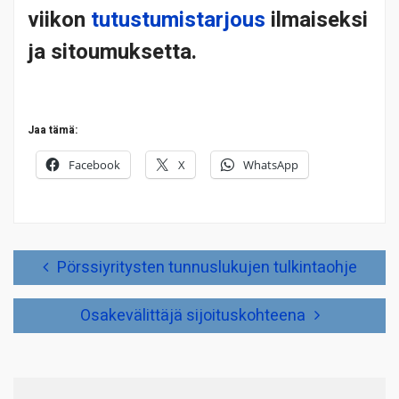
viikon
tutustumistarjous
ilmaiseksi
ja sitoumuksetta.
Jaa tämä:
Facebook
X
WhatsApp
Artikkelien
Pörssiyritysten tunnuslukujen tulkintaohje
selaus
Osakevälittäjä sijoituskohteena