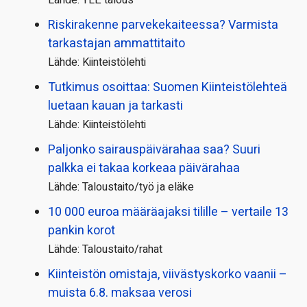
Lähde: YLE talous
Riskirakenne parvekekaiteessa? Varmista
tarkastajan ammattitaito
Lähde: Kiinteistölehti
Tutkimus osoittaa: Suomen Kiinteistölehteä
luetaan kauan ja tarkasti
Lähde: Kiinteistölehti
Paljonko sairauspäivä­rahaa saa? Suuri
palkka ei takaa korkeaa päivärahaa
Lähde: Taloustaito/työ ja eläke
10 000 euroa määräajaksi tilille – vertaile 13
pankin korot
Lähde: Taloustaito/rahat
Kiinteistön omistaja, viivästyskorko vaanii –
muista 6.8. maksaa verosi