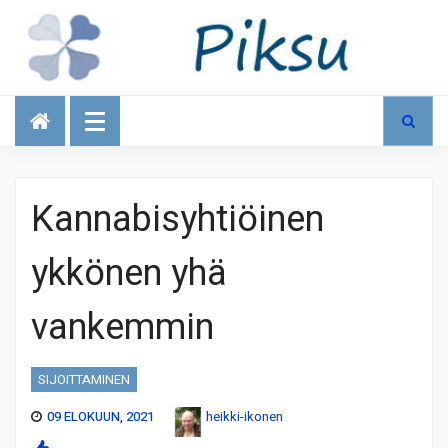
Talous
Kannabisyhtiöinen
ykkönen yhä
vankemmin
SIJOITTAMINEN
09 ELOKUUN, 2021
heikki-ikonen