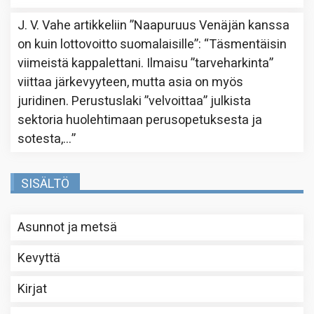
J. V. Vahe
artikkeliin
”Naapuruus Venäjän kanssa
on kuin lottovoitto suomalaisille”
: “
Täsmentäisin
viimeistä kappalettani. Ilmaisu ”tarveharkinta”
viittaa järkevyyteen, mutta asia on myös
juridinen. Perustuslaki ”velvoittaa” julkista
sektoria huolehtimaan perusopetuksesta ja
sotesta,…
”
SISÄLTÖ
Asunnot ja metsä
Kevyttä
Kirjat