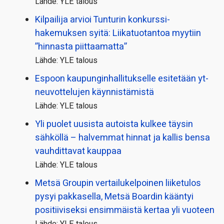
Lähde: YLE talous
Kilpailija arvioi Tunturin konkurssi­
hakemuksen syitä: Liikatuotantoa myytiin
”hinnasta piittaamatta”
Lähde: YLE talous
Espoon kaupungin­hallitukselle esitetään yt-
neuvottelujen käynnistämistä
Lähde: YLE talous
Yli puolet uusista autoista kulkee täysin
sähköllä – halvemmat hinnat ja kallis bensa
vauhdittavat kauppaa
Lähde: YLE talous
Metsä Groupin vertailu­kelpoinen liiketulos
pysyi pakkasella, Metsä Boardin kääntyi
positiiviseksi ensimmäistä kertaa yli vuoteen