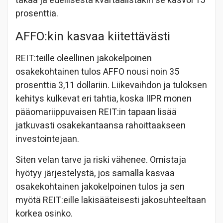
takaa ja edellisestä kvartaalistakin se kasvoi 15
prosenttia.
AFFO:kin kasvaa kiitettävästi
REIT:teille oleellinen jakokelpoinen
osakekohtainen tulos AFFO nousi noin 35
prosenttia 3,11 dollariin. Liikevaihdon ja tuloksen
kehitys kulkevat eri tahtia, koska IIPR monen
pääomariippuvaisen REIT:in tapaan lisää
jatkuvasti osakekantaansa rahoittaakseen
investointejaan.
Siten velan tarve ja riski vähenee. Omistaja
hyötyy järjestelystä, jos samalla kasvaa
osakekohtainen jakokelpoinen tulos ja sen
myötä REIT:eille lakisääteisesti jakosuhteeltaan
korkea osinko.