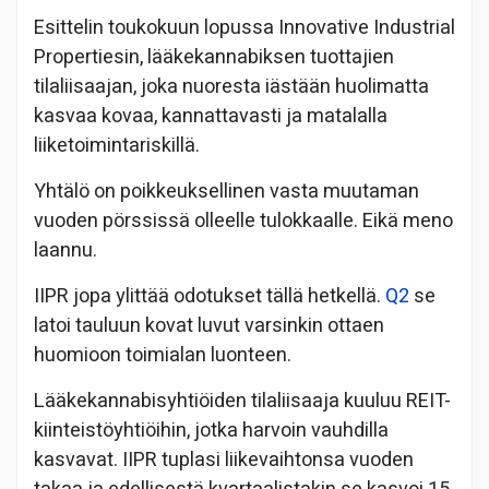
Esittelin toukokuun lopussa Innovative Industrial
Propertiesin, lääkekannabiksen tuottajien
tilaliisaajan, joka nuoresta iästään huolimatta
kasvaa kovaa, kannattavasti ja matalalla
liiketoimintariskillä.
Yhtälö on poikkeuksellinen vasta muutaman
vuoden pörssissä olleelle tulokkaalle. Eikä meno
laannu.
IIPR jopa ylittää odotukset tällä hetkellä.
Q2
se
latoi tauluun kovat luvut varsinkin ottaen
huomioon toimialan luonteen.
Lääkekannabisyhtiöiden tilaliisaaja kuuluu REIT-
kiinteistöyhtiöihin, jotka harvoin vauhdilla
kasvavat. IIPR tuplasi liikevaihtonsa vuoden