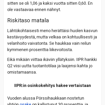
sitten se oli 1,06 ja kaksi vuotta sitten 0,60. En
ole vastaavaa ennen nähnyt.
Riskitaso matala
Lähtökohtaisesti meno herättäisi huolen kasvun
kestävyydestä, mutta velkaa on kohtuullisesti ja
velanhoito vaivatonta. Se haukkaa vain reilun
kymmenen prosenttia liikevoitosta.
Eikä mikään viittaa ikäviin yllätyksiin. IIPR hankki
Q2 viisi uutta tuotantotilaa ja laajensi kahta jo
omistamaansa.
IIPR:in osinkokehitys hakee vertaistaan
Vuoden alussa Pörssihaukkaan nostetun
yhtiön
osake
on kallistunut 30 prosenttia, ja