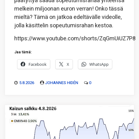
päätyttyä saada sopeutumisrahaa yhteensä
melkein miljoonan euron verran! Onko tässä
mieltä? Tämä on jatkoa edeltävälle videolle,
jolla käsittelin sopeutumisrahan kestoa.
https://www.youtube.com/shorts/ZqGmUiUZ7P8
Jaa tämä:
Facebook
X
WhatsApp
5.8.2026
JOHANNES HIDÉN
0