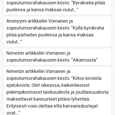
sopeutumisrahakausien kesto
: “
Byrokratia pitää
puolensa ja kansa maksaa viulut…
”
Anonyymi
artikkeliin
Vornanen ja
sopeutumisrahakausien kesto
: “
Kyllä byrokratia
pitää parhaiten puolensa ja kansa maksaa
viulut…
”
Nimetön
artikkeliin
Vornanen ja
sopeutumisrahakausien kesto
: “
Aikamoista
”
Nimetön
artikkeliin
Vornanen ja
sopeutumisrahakausien kesto
: “
Kiitos kivoista
ajatuksista. Olet oikeassa, kaikenlaisiset
pidempikestoiset laiskuudesta ja joutilaisuudesta
maksettavat kannusteet pitäisi lyhentää.
Erityisesti voisi olettaa että kansanedustajat
ovat…
”