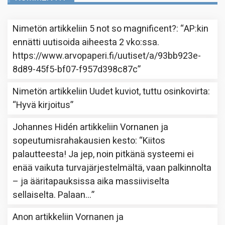
Nimetön
artikkeliin
5 not so magnificent?
: “
AP:kin
ennätti uutisoida aiheesta 2 vko:ssa.
https://www.arvopaperi.fi/uutiset/a/93bb923e-
8d89-45f5-bf07-f957d398c87c
”
Nimetön
artikkeliin
Uudet kuviot, tuttu osinkovirta
:
“
Hyvä kirjoitus
”
Johannes Hidén
artikkeliin
Vornanen ja
sopeutumisrahakausien kesto
: “
Kiitos
palautteesta! Ja jep, noin pitkänä systeemi ei
enää vaikuta turvajärjestelmältä, vaan palkinnolta
– ja ääritapauksissa aika massiiviselta
sellaiselta. Palaan…
”
Anon
artikkeliin
Vornanen ja