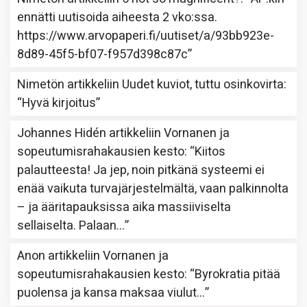
ennätti uutisoida aiheesta 2 vko:ssa.
https://www.arvopaperi.fi/uutiset/a/93bb923e-
8d89-45f5-bf07-f957d398c87c
”
Nimetön
artikkeliin
Uudet kuviot, tuttu osinkovirta
:
“
Hyvä kirjoitus
”
Johannes Hidén
artikkeliin
Vornanen ja
sopeutumisrahakausien kesto
: “
Kiitos
palautteesta! Ja jep, noin pitkänä systeemi ei
enää vaikuta turvajärjestelmältä, vaan palkinnolta
– ja ääritapauksissa aika massiiviselta
sellaiselta. Palaan…
”
Anon
artikkeliin
Vornanen ja
sopeutumisrahakausien kesto
: “
Byrokratia pitää
puolensa ja kansa maksaa viulut…
”