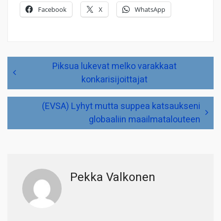
Facebook
X
WhatsApp
Artikkelien
Piksua lukevat melko varakkaat
selaus
konkarisijoittajat
(EVSA) Lyhyt mutta suppea katsaukseni
globaaliin maailmatalouteen
Pekka Valkonen