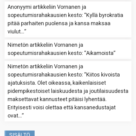
Anonyymi
artikkeliin
Vornanen ja
sopeutumisrahakausien kesto
: “
Kyllä byrokratia
pitää parhaiten puolensa ja kansa maksaa
viulut…
”
Nimetön
artikkeliin
Vornanen ja
sopeutumisrahakausien kesto
: “
Aikamoista
”
Nimetön
artikkeliin
Vornanen ja
sopeutumisrahakausien kesto
: “
Kiitos kivoista
ajatuksista. Olet oikeassa, kaikenlaisiset
pidempikestoiset laiskuudesta ja joutilaisuudesta
maksettavat kannusteet pitäisi lyhentää.
Erityisesti voisi olettaa että kansanedustajat
ovat…
”
SISÄLTÖ