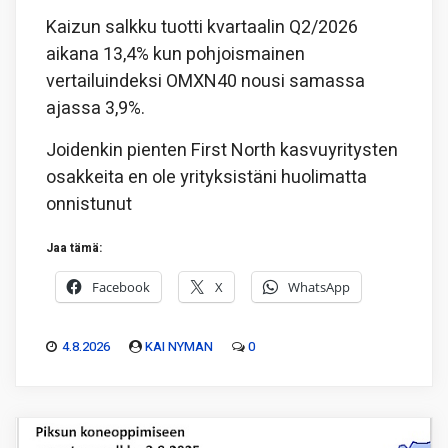
Kaizun salkku tuotti kvartaalin Q2/2026
aikana 13,4% kun pohjoismainen
vertailuindeksi OMXN40 nousi samassa
ajassa 3,9%.
Joidenkin pienten First North kasvuyritysten
osakkeita en ole yrityksistäni huolimatta
onnistunut
Jaa tämä:
Facebook
X
WhatsApp
4.8.2026
KAI NYMAN
0