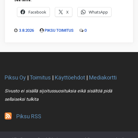
Jaa tämä:
Facebook
X
WhatsApp
3.8.2026
PIKSU TOIMITUS
0
Piksu Oy
|
Toimitus
|
Käyttöehdot
|
Mediakortti
Sivusto ei sisällä sijoitussuosituksia eikä sisältöä pidä
sellaiseksi tulkita
Piksu RSS