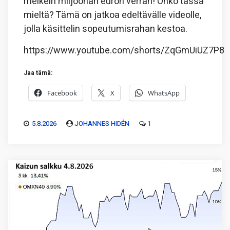
melkein miljoonan euron verran! Onko tässä
mieltä? Tämä on jatkoa edeltävälle videolle,
jolla käsittelin sopeutumisrahan kestoa.
https://www.youtube.com/shorts/ZqGmUiUZ7P8
Jaa tämä:
Facebook
X
WhatsApp
5.8.2026
JOHANNES HIDÉN
1