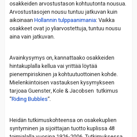
osakkeiden arvostustason kohtuutonta nousua.
Arvostustasojen nousu tuntuu jatkuvan kuin
aikoinaan
Hollannin tulppaanimania
: Vaikka
osakkeet ovat jo yliarvostettuja, tuntuu nousu
aina vain jatkuvan.
Avainkysymys on, kannattaako osakkeiden
hintakuplalla kellua vai yrittää löytää
pienempiriskinen ja kohtuutuottoinen kohde.
Mielenkiintoisen vastauksen kysymykseen
tarjoaa Guenster, Kole & Jacobsen tutkimus
“
Riding Bubbles
”.
Heidän tutkimuskohteensa on osakekuplien
syntyminen ja sijoittajan tuotto kuplissa 48
toimialalla vuosina 1926-2006. Tutkimuksessa