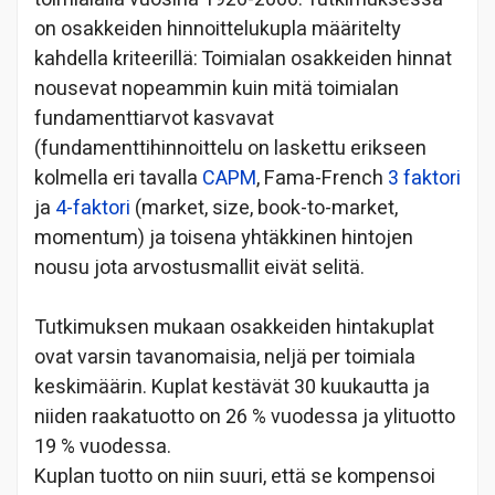
on osakkeiden hinnoittelukupla määritelty
kahdella kriteerillä: Toimialan osakkeiden hinnat
nousevat nopeammin kuin mitä toimialan
fundamenttiarvot kasvavat
(fundamenttihinnoittelu on laskettu erikseen
kolmella eri tavalla
CAPM
, Fama-French
3 faktori
ja
4-faktori
(market, size, book-to-market,
momentum) ja toisena yhtäkkinen hintojen
nousu jota arvostusmallit eivät selitä.
Tutkimuksen mukaan osakkeiden hintakuplat
ovat varsin tavanomaisia, neljä per toimiala
keskimäärin. Kuplat kestävät 30 kuukautta ja
niiden raakatuotto on 26 % vuodessa ja ylituotto
19 % vuodessa.
Kuplan tuotto on niin suuri, että se kompensoi