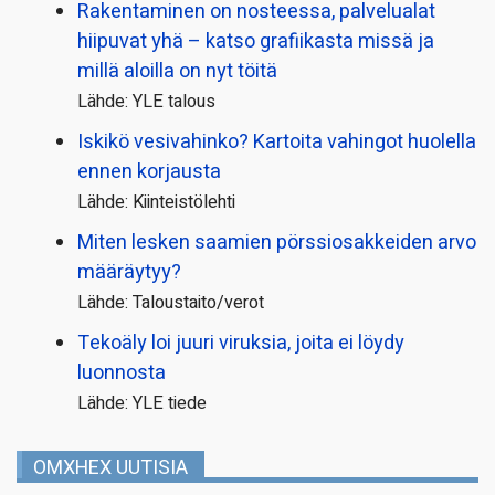
Rakentaminen on nosteessa, palvelualat
hiipuvat yhä – katso grafiikasta missä ja
millä aloilla on nyt töitä
Lähde: YLE talous
Iskikö vesivahinko? Kartoita vahingot huolella
ennen korjausta
Lähde: Kiinteistölehti
Miten lesken saamien pörssi­osakkeiden arvo
määräytyy?
Lähde: Taloustaito/verot
Tekoäly loi juuri viruksia, joita ei löydy
luonnosta
Lähde: YLE tiede
OMXHEX UUTISIA