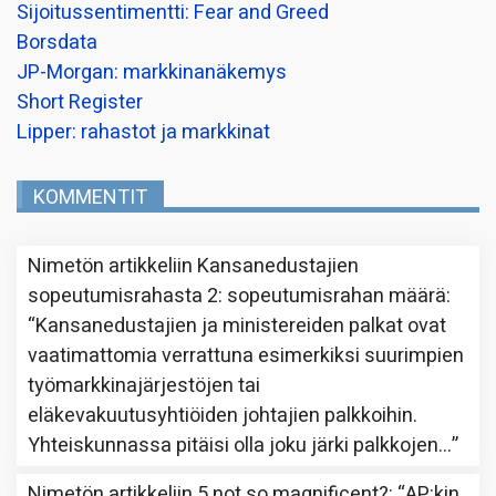
Sijoitussentimentti: Fear and Greed
Borsdata
JP-Morgan: markkinanäkemys
Short Register
Lipper: rahastot ja markkinat
KOMMENTIT
Nimetön
artikkeliin
Kansanedustajien
sopeutumisrahasta 2: sopeutumisrahan määrä
:
“
Kansanedustajien ja ministereiden palkat ovat
vaatimattomia verrattuna esimerkiksi suurimpien
työmarkkinajärjestöjen tai
eläkevakuutusyhtiöiden johtajien palkkoihin.
Yhteiskunnassa pitäisi olla joku järki palkkojen…
”
Nimetön
artikkeliin
5 not so magnificent?
: “
AP:kin