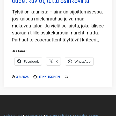
Uudet kuviot, tuttu osinkovirta
Tylsä on kaunista – ainakin sijoittamisessa,
jos kaipaa mielenrauhaa ja varmaa
mukavaa tuloa. Ja vielä sellaista, joka kilisee
suoraan tilille osakekurssia murehtimatta.
Parhaat teleoperaattorit täyttävät kriteerit,
Jaa tämä:
Facebook
X
WhatsApp
3.8.2026
HEIKKI IKONEN
1