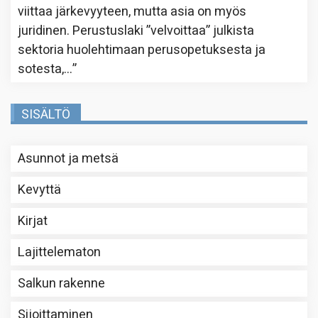
viittaa järkevyyteen, mutta asia on myös
juridinen. Perustuslaki ”velvoittaa” julkista
sektoria huolehtimaan perusopetuksesta ja
sotesta,…
”
SISÄLTÖ
Asunnot ja metsä
Kevyttä
Kirjat
Lajittelematon
Salkun rakenne
Sijoittaminen