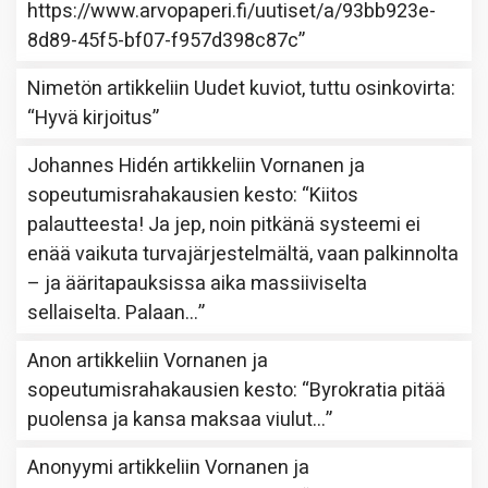
https://www.arvopaperi.fi/uutiset/a/93bb923e-
8d89-45f5-bf07-f957d398c87c
”
Nimetön
artikkeliin
Uudet kuviot, tuttu osinkovirta
:
“
Hyvä kirjoitus
”
Johannes Hidén
artikkeliin
Vornanen ja
sopeutumisrahakausien kesto
: “
Kiitos
palautteesta! Ja jep, noin pitkänä systeemi ei
enää vaikuta turvajärjestelmältä, vaan palkinnolta
– ja ääritapauksissa aika massiiviselta
sellaiselta. Palaan…
”
Anon
artikkeliin
Vornanen ja
sopeutumisrahakausien kesto
: “
Byrokratia pitää
puolensa ja kansa maksaa viulut…
”
Anonyymi
artikkeliin
Vornanen ja