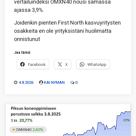
vertailuindeksi OMXN40 nousi samassa
ajassa 3,9%.
Joidenkin pienten First North kasvuyritysten
osakkeita en ole yrityksistäni huolimatta
onnistunut
Jaa tämä:
Facebook
X
WhatsApp
4.8.2026
KAI NYMAN
0