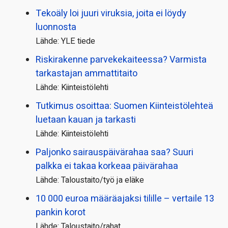
Tekoäly loi juuri viruksia, joita ei löydy
luonnosta
Lähde: YLE tiede
Riskirakenne parvekekaiteessa? Varmista
tarkastajan ammattitaito
Lähde: Kiinteistölehti
Tutkimus osoittaa: Suomen Kiinteistölehteä
luetaan kauan ja tarkasti
Lähde: Kiinteistölehti
Paljonko sairauspäivä­rahaa saa? Suuri
palkka ei takaa korkeaa päivärahaa
Lähde: Taloustaito/työ ja eläke
10 000 euroa määräajaksi tilille – vertaile 13
pankin korot
Lähde: Taloustaito/rahat