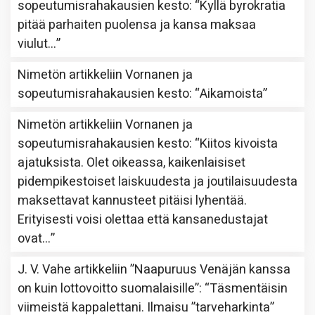
sopeutumisrahakausien kesto
: “
Kyllä byrokratia
pitää parhaiten puolensa ja kansa maksaa
viulut…
”
Nimetön
artikkeliin
Vornanen ja
sopeutumisrahakausien kesto
: “
Aikamoista
”
Nimetön
artikkeliin
Vornanen ja
sopeutumisrahakausien kesto
: “
Kiitos kivoista
ajatuksista. Olet oikeassa, kaikenlaisiset
pidempikestoiset laiskuudesta ja joutilaisuudesta
maksettavat kannusteet pitäisi lyhentää.
Erityisesti voisi olettaa että kansanedustajat
ovat…
”
J. V. Vahe
artikkeliin
”Naapuruus Venäjän kanssa
on kuin lottovoitto suomalaisille”
: “
Täsmentäisin
viimeistä kappalettani. Ilmaisu ”tarveharkinta”