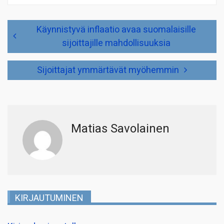
Artikkelien
Käynnistyvä inflaatio avaa suomalaisille
selaus
sijoittajille mahdollisuuksia
Sijoittajat ymmärtävät myöhemmin
Matias Savolainen
KIRJAUTUMINEN