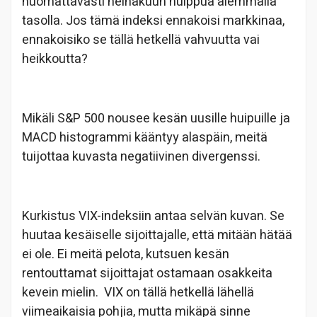
huomattavasti heinäkuun huippua alemmalla
tasolla. Jos tämä indeksi ennakoisi markkinaa,
ennakoisiko se tällä hetkellä vahvuutta vai
heikkoutta?
Mikäli S&P 500 nousee kesän uusille huipuille ja
MACD histogrammi kääntyy alaspäin, meitä
tuijottaa kuvasta negatiivinen divergenssi.
Kurkistus VIX-indeksiin antaa selvän kuvan. Se
huutaa kesäiselle sijoittajalle, että mitään hätää
ei ole. Ei meitä pelota, kutsuen kesän
rentouttamat sijoittajat ostamaan osakkeita
kevein mielin. VIX on tällä hetkellä lähellä
viimeaikaisia pohjia, mutta mikäpä sinne