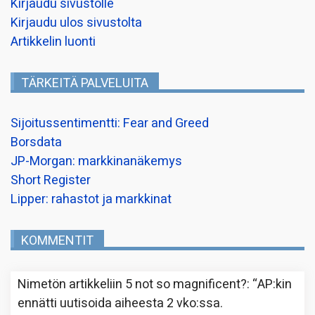
Kirjaudu sivustolle
Kirjaudu ulos sivustolta
Artikkelin luonti
TÄRKEITÄ PALVELUITA
Sijoitussentimentti: Fear and Greed
Borsdata
JP-Morgan: markkinanäkemys
Short Register
Lipper: rahastot ja markkinat
KOMMENTIT
Nimetön
artikkeliin
5 not so magnificent?
: “
AP:kin
ennätti uutisoida aiheesta 2 vko:ssa.