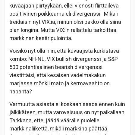
kuvaajaan piirtyykään, ellei vienosti flirttaileva
positiivinen poikkeama eli divergenssi. Mikäli
treidaisin nyt VIX:iä, minun olisi pakko olla siinä
pian longina. Mutta VIX:in rallattelu tarkoittaa
markkinan kesäripulointia.
Voisiko nyt olla niin, että kuvaajista kurkistava
kombo: NH-NL, VIX bullish divergenssi ja S&P
500 potentiaalinen bearish divergenssi
viestittäisi, että kesäisen vadelmakakun
marjassa mönkii mato ja kermavaahto on
hapanta?
Varmuutta asiasta ei koskaan saada ennen kuin
jälkikäteen, mutta varovaisuus on nyt paikallaan.
Tarkkana, ettei jäädä väärälle puolelle
markkinaliikettä, mikäli markkina päättää