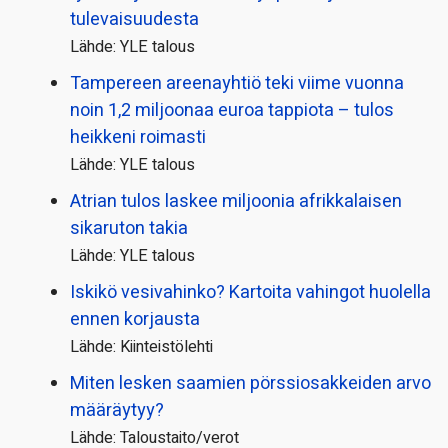
tulevaisuudesta
Lähde: YLE talous
Tampereen areenayhtiö teki viime vuonna
noin 1,2 miljoonaa euroa tappiota – tulos
heikkeni roimasti
Lähde: YLE talous
Atrian tulos laskee miljoonia afrikkalaisen
sikaruton takia
Lähde: YLE talous
Iskikö vesivahinko? Kartoita vahingot huolella
ennen korjausta
Lähde: Kiinteistölehti
Miten lesken saamien pörssi­osakkeiden arvo
määräytyy?
Lähde: Taloustaito/verot