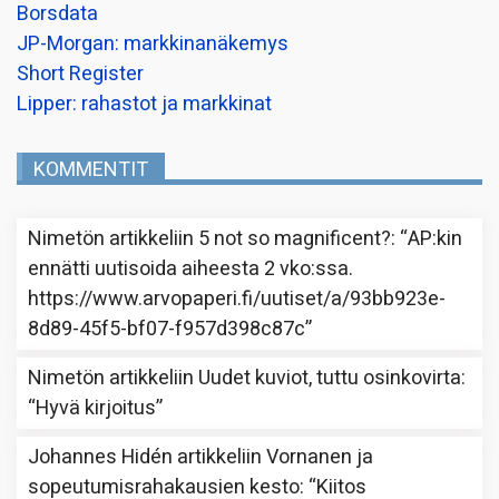
Borsdata
JP-Morgan: markkinanäkemys
Short Register
Lipper: rahastot ja markkinat
KOMMENTIT
Nimetön
artikkeliin
5 not so magnificent?
: “
AP:kin
ennätti uutisoida aiheesta 2 vko:ssa.
https://www.arvopaperi.fi/uutiset/a/93bb923e-
8d89-45f5-bf07-f957d398c87c
”
Nimetön
artikkeliin
Uudet kuviot, tuttu osinkovirta
:
“
Hyvä kirjoitus
”
Johannes Hidén
artikkeliin
Vornanen ja
sopeutumisrahakausien kesto
: “
Kiitos