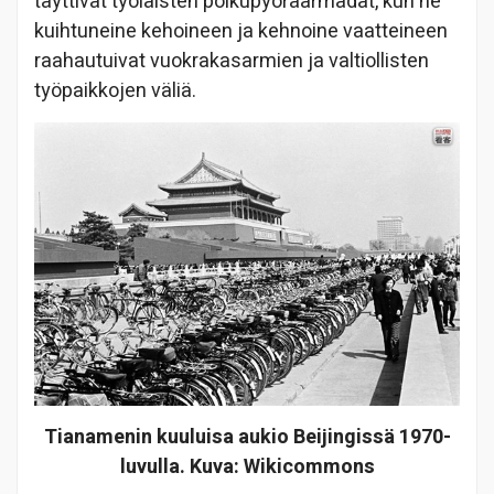
täyttivät työläisten polkupyöräarmadat, kun he
kuihtuneine kehoineen ja kehnoine vaatteineen
raahautuivat vuokrakasarmien ja valtiollisten
työpaikkojen väliä.
Tianamenin kuuluisa aukio Beijingissä 1970-
luvulla. Kuva: Wikicommons