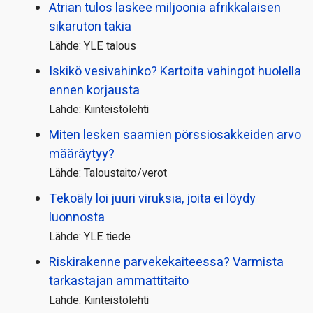
Atrian tulos laskee miljoonia afrikkalaisen
sikaruton takia
Lähde: YLE talous
Iskikö vesivahinko? Kartoita vahingot huolella
ennen korjausta
Lähde: Kiinteistölehti
Miten lesken saamien pörssi­osakkeiden arvo
määräytyy?
Lähde: Taloustaito/verot
Tekoäly loi juuri viruksia, joita ei löydy
luonnosta
Lähde: YLE tiede
Riskirakenne parvekekaiteessa? Varmista
tarkastajan ammattitaito
Lähde: Kiinteistölehti