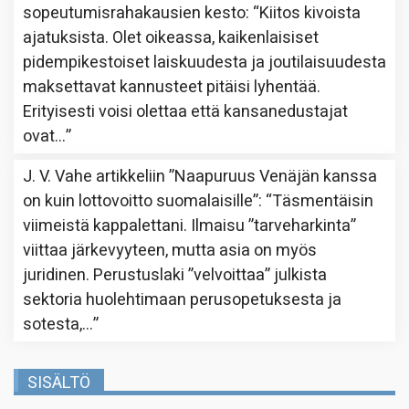
sopeutumisrahakausien kesto
: “
Kiitos kivoista
ajatuksista. Olet oikeassa, kaikenlaisiset
pidempikestoiset laiskuudesta ja joutilaisuudesta
maksettavat kannusteet pitäisi lyhentää.
Erityisesti voisi olettaa että kansanedustajat
ovat…
”
J. V. Vahe
artikkeliin
”Naapuruus Venäjän kanssa
on kuin lottovoitto suomalaisille”
: “
Täsmentäisin
viimeistä kappalettani. Ilmaisu ”tarveharkinta”
viittaa järkevyyteen, mutta asia on myös
juridinen. Perustuslaki ”velvoittaa” julkista
sektoria huolehtimaan perusopetuksesta ja
sotesta,…
”
SISÄLTÖ