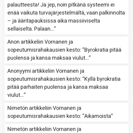
palautteesta! Ja jep, noin pitkänä systeemi ei
enää vaikuta turvajärjestelmältä, vaan palkinnolta
– ja ääritapauksissa aika massiiviselta
sellaiselta. Palaan…
”
Anon
artikkeliin
Vornanen ja
sopeutumisrahakausien kesto
: “
Byrokratia pitää
puolensa ja kansa maksaa viulut…
”
Anonyymi
artikkeliin
Vornanen ja
sopeutumisrahakausien kesto
: “
Kyllä byrokratia
pitää parhaiten puolensa ja kansa maksaa
viulut…
”
Nimetön
artikkeliin
Vornanen ja
sopeutumisrahakausien kesto
: “
Aikamoista
”
Nimetön
artikkeliin
Vornanen ja