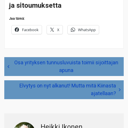
ja sitoumuksetta
Jaa tämä:
Facebook
X
WhatsApp
Artikkelien
Osa yrityksen tunnusluvuista toimii sijoittajan
selaus
apuna
Elvytys on nyt alkanut! Mutta mitä Kiinasta
ajatellaan?
Heikki Ikonen