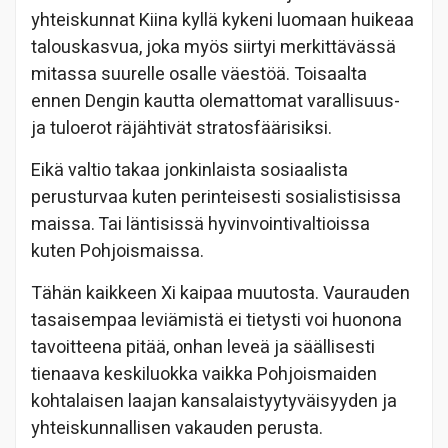
yhteiskunnat Kiina kyllä kykeni luomaan huikeaa
talouskasvua, joka myös siirtyi merkittävässä
mitassa suurelle osalle väestöä. Toisaalta
ennen Dengin kautta olemattomat varallisuus-
ja tuloerot räjähtivät stratosfäärisiksi.
Eikä valtio takaa jonkinlaista sosiaalista
perusturvaa kuten perinteisesti sosialistisissa
maissa. Tai läntisissä hyvinvointivaltioissa
kuten Pohjoismaissa.
Tähän kaikkeen Xi kaipaa muutosta. Vaurauden
tasaisempaa leviämistä ei tietysti voi huonona
tavoitteena pitää, onhan leveä ja säällisesti
tienaava keskiluokka vaikka Pohjoismaiden
kohtalaisen laajan kansalaistyytyväisyyden ja
yhteiskunnallisen vakauden perusta.