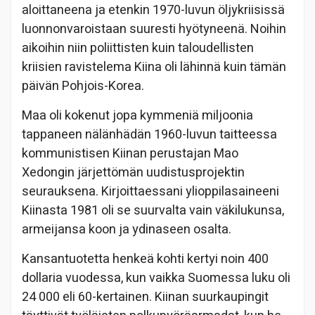
aloittaneena ja etenkin 1970-luvun öljykriisissä
luonnonvaroistaan suuresti hyötyneenä. Noihin
aikoihin niin poliittisten kuin taloudellisten
kriisien ravistelema Kiina oli lähinnä kuin tämän
päivän Pohjois-Korea.
Maa oli kokenut jopa kymmeniä miljoonia
tappaneen nälänhädän 1960-luvun taitteessa
kommunistisen Kiinan perustajan Mao
Xedongin järjettömän uudistusprojektin
seurauksena. Kirjoittaessani ylioppilasaineeni
Kiinasta 1981 oli se suurvalta vain väkilukunsa,
armeijansa koon ja ydinaseen osalta.
Kansantuotetta henkeä kohti kertyi noin 400
dollaria vuodessa, kun vaikka Suomessa luku oli
24 000 eli 60-kertainen. Kiinan suurkaupingit