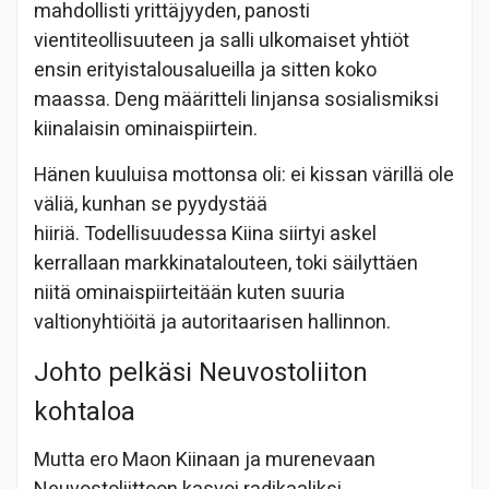
mahdollisti yrittäjyyden, panosti
vientiteollisuuteen ja salli ulkomaiset yhtiöt
ensin erityistalousalueilla ja sitten koko
maassa. Deng määritteli linjansa sosialismiksi
kiinalaisin ominaispiirtein.
Hänen kuuluisa mottonsa oli: ei kissan värillä ole
väliä, kunhan se pyydystää
hiiriä. Todellisuudessa Kiina siirtyi askel
kerrallaan markkinatalouteen, toki säilyttäen
niitä ominaispiirteitään kuten suuria
valtionyhtiöitä ja autoritaarisen hallinnon.
Johto pelkäsi Neuvostoliiton
kohtaloa
Mutta ero Maon Kiinaan ja murenevaan