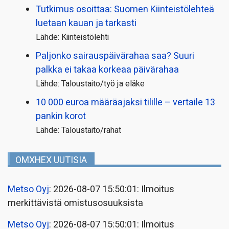
Tutkimus osoittaa: Suomen Kiinteistölehteä
luetaan kauan ja tarkasti
Lähde: Kiinteistölehti
Paljonko sairauspäivä­rahaa saa? Suuri
palkka ei takaa korkeaa päivärahaa
Lähde: Taloustaito/työ ja eläke
10 000 euroa määräajaksi tilille – vertaile 13
pankin korot
Lähde: Taloustaito/rahat
OMXHEX UUTISIA
Metso Oyj
: 2026-08-07 15:50:01: Ilmoitus
merkittävistä omistusosuuksista
Metso Oyj
: 2026-08-07 15:50:01: Ilmoitus