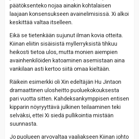
päätöksenteko nojaa ainakin kohtalaisen
laajaan konsensukseen avainelimisissä. Xi alkoi
keskittää valtaa itselleen.
Eikä se tietenkään sujunut ilman kovia otteita.
Kiinan eliitin sisäisistä myllerryksistä tihkuu
heikosti tietoa ulos, mutta monien aiempien
avainhenkilöiden katoaminen asemistaan aina
vankilaan asti kertoo siitä omaa kieltään.
Räikein esimerkki oli Xin edeltäjän Hu Jintaon
dramaattinen ulosheitto puoluekokouksesta
pari vuotta sitten. Kahdeksankymppisen entisen
kipparin nöyryyttävä julkinen teilaaminen teki
selväksi, ettei Xi siedä pullikointia mistään
suunnasta.
Jo puolueen arvovaltaa vaaliakseen Kiinan johto