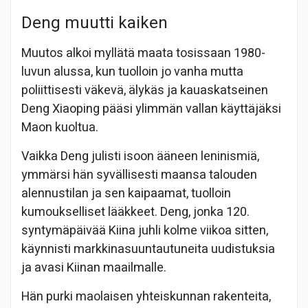
Deng muutti kaiken
Muutos alkoi myllätä maata tosissaan 1980-
luvun alussa, kun tuolloin jo vanha mutta
poliittisesti väkevä, älykäs ja kauaskatseinen
Deng Xiaoping pääsi ylimmän vallan käyttäjäksi
Maon kuoltua.
Vaikka Deng julisti isoon ääneen leninismiä,
ymmärsi hän syvällisesti maansa talouden
alennustilan ja sen kaipaamat, tuolloin
kumoukselliset lääkkeet. Deng, jonka 120.
syntymäpäivää Kiina juhli kolme viikoa sitten,
käynnisti markkinasuuntautuneita uudistuksia
ja avasi Kiinan maailmalle.
Hän purki maolaisen yhteiskunnan rakenteita,