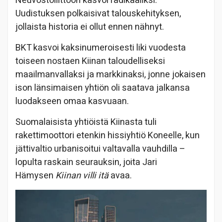
Neuvostoliittoon kasvoi radikaaliksi.
Uudistuksen polkaisivat talouskehityksen,
jollaista historia ei ollut ennen nähnyt.
BKT kasvoi kaksinumeroisesti liki vuodesta
toiseen nostaen Kiinan taloudelliseksi
maailmanvallaksi ja markkinaksi, jonne jokaisen
ison länsimaisen yhtiön oli saatava jalkansa
luodakseen omaa kasvuaan.
Suomalaisista yhtiöistä Kiinasta tuli
rakettimoottori etenkin hissiyhtiö Koneelle, kun
jättivaltio urbanisoitui valtavalla vauhdilla –
lopulta raskain seurauksin, joita Jari
Hämysen
Kiinan villi itä
avaa.