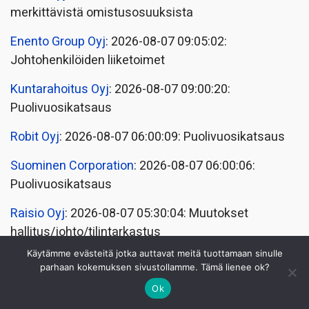
merkittävistä omistusosuuksista
Enento Group Oyj
: 2026-08-07 09:05:02:
Johtohenkilöiden liiketoimet
Kuntarahoitus Oyj
: 2026-08-07 09:00:20:
Puolivuosikatsaus
Robit Oyj
: 2026-08-07 06:00:09: Puolivuosikatsaus
Suominen Corporation
: 2026-08-07 06:00:06:
Puolivuosikatsaus
Raisio Oyj
: 2026-08-07 05:30:04: Muutokset
hallitus/johto/tilintarkastus
Käytämme evästeitä jotka auttavat meitä tuottamaan sinulle
Atria Oyj
: 2026-08-07 05:30:04: Sisäpiiritieto
parhaan kokemuksen sivustollamme. Tämä lienee ok?
Atria Oyj
: 2026-08-07 05:30:03: Sisäpiiritieto
Ok