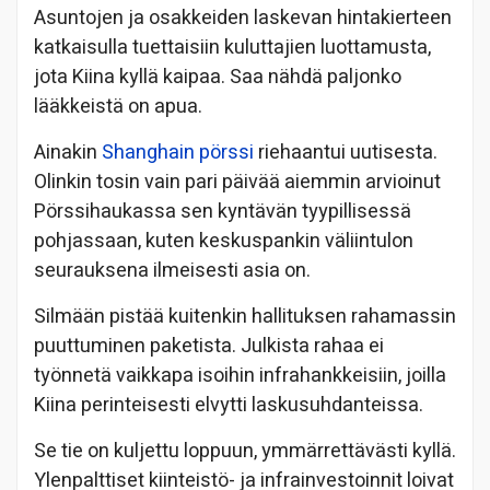
Asuntojen ja osakkeiden laskevan hintakierteen
katkaisulla tuettaisiin kuluttajien luottamusta,
jota Kiina kyllä kaipaa. Saa nähdä paljonko
lääkkeistä on apua.
Ainakin
Shanghain pörssi
riehaantui uutisesta.
Olinkin tosin vain pari päivää aiemmin arvioinut
Pörssihaukassa sen kyntävän tyypillisessä
pohjassaan, kuten keskuspankin väliintulon
seurauksena ilmeisesti asia on.
Silmään pistää kuitenkin hallituksen rahamassin
puuttuminen paketista. Julkista rahaa ei
työnnetä vaikkapa isoihin infrahankkeisiin, joilla
Kiina perinteisesti elvytti laskusuhdanteissa.
Se tie on kuljettu loppuun, ymmärrettävästi kyllä.
Ylenpalttiset kiinteistö- ja infrainvestoinnit loivat