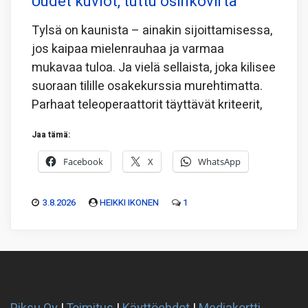
Uudet kuviot, tuttu osinkovirta
Tylsä on kaunista – ainakin sijoittamisessa,
jos kaipaa mielenrauhaa ja varmaa
mukavaa tuloa. Ja vielä sellaista, joka kilisee
suoraan tilille osakekurssia murehtimatta.
Parhaat teleoperaattorit täyttävät kriteerit,
Jaa tämä:
Facebook
X
WhatsApp
3.8.2026
HEIKKI IKONEN
1