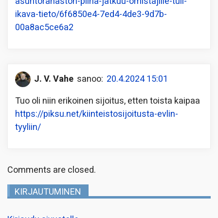
asuntorahaston-piina-jatkuu-omistajille-tuli-
ikava-tieto/6f6850e4-7ed4-4de3-9d7b-
00a8ac5ce6a2
J. V. Vahe
sanoo:
20.4.2024 15:01
Tuo oli niin erikoinen sijoitus, etten toista kaipaa
https://piksu.net/kiinteistosijoitusta-evlin-
tyyliin/
Comments are closed.
KIRJAUTUMINEN