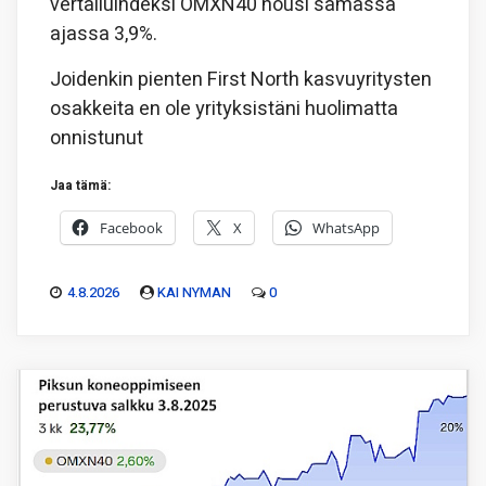
vertailuindeksi OMXN40 nousi samassa
ajassa 3,9%.
Joidenkin pienten First North kasvuyritysten
osakkeita en ole yrityksistäni huolimatta
onnistunut
Jaa tämä:
Facebook
X
WhatsApp
4.8.2026
KAI NYMAN
0