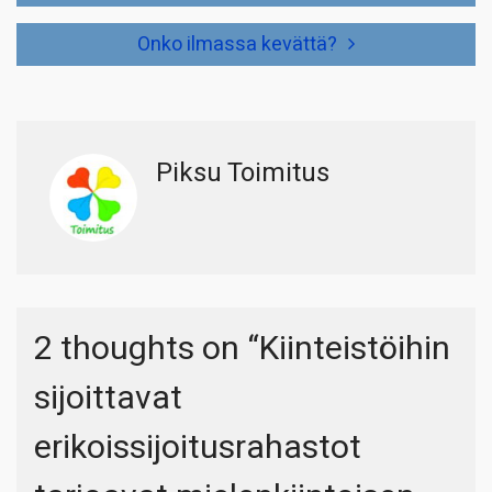
Onko ilmassa kevättä?
Piksu Toimitus
2 thoughts on “
Kiinteistöihin
sijoittavat
erikoissijoitusrahastot