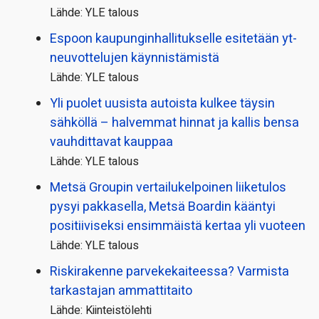
Lähde: YLE talous
Espoon kaupungin­hallitukselle esitetään yt-
neuvottelujen käynnistämistä
Lähde: YLE talous
Yli puolet uusista autoista kulkee täysin
sähköllä – halvemmat hinnat ja kallis bensa
vauhdittavat kauppaa
Lähde: YLE talous
Metsä Groupin vertailu­kelpoinen liiketulos
pysyi pakkasella, Metsä Boardin kääntyi
positiiviseksi ensimmäistä kertaa yli vuoteen
Lähde: YLE talous
Riskirakenne parvekekaiteessa? Varmista
tarkastajan ammattitaito
Lähde: Kiinteistölehti