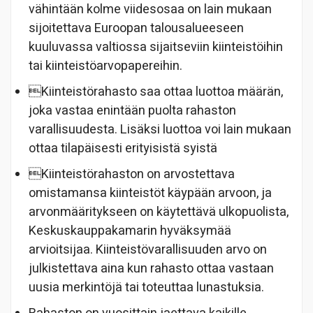
vähintään kolme viidesosaa on lain mukaan
sijoitettava Euroopan talousalueeseen
kuuluvassa valtiossa sijaitseviin kiinteistöihin
tai kiinteistöarvopapereihin.
Kiinteistörahasto saa ottaa luottoa määrän,
joka vastaa enintään puolta rahaston
varallisuudesta. Lisäksi luottoa voi lain mukaan
ottaa tilapäisesti erityisistä syistä
Kiinteistörahaston on arvostettava
omistamansa kiinteistöt käypään arvoon, ja
arvonmääritykseen on käytettävä ulkopuolista,
Keskuskauppakamarin hyväksymää
arvioitsijaa. Kiinteistövarallisuuden arvo on
julkistettava aina kun rahasto ottaa vastaan
uusia merkintöjä tai toteuttaa lunastuksia.