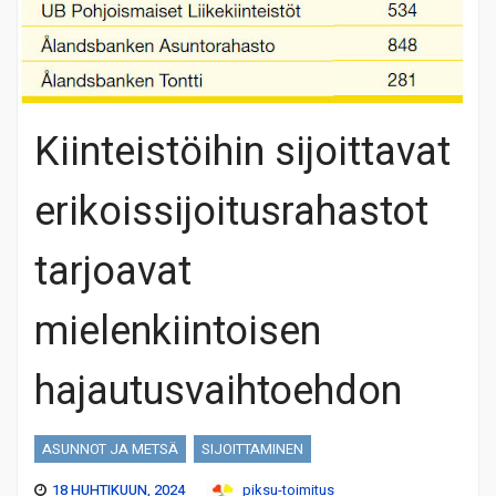
Kiinteistöihin sijoittavat
erikoissijoitusrahastot
tarjoavat
mielenkiintoisen
hajautusvaihtoehdon
ASUNNOT JA METSÄ
SIJOITTAMINEN
18 HUHTIKUUN, 2024
piksu-toimitus