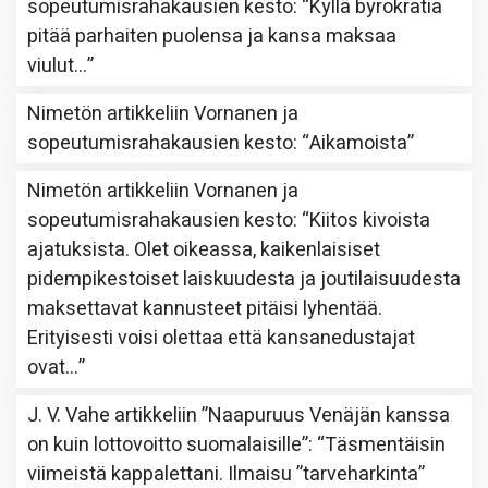
sopeutumisrahakausien kesto
: “
Kyllä byrokratia
pitää parhaiten puolensa ja kansa maksaa
viulut…
”
Nimetön
artikkeliin
Vornanen ja
sopeutumisrahakausien kesto
: “
Aikamoista
”
Nimetön
artikkeliin
Vornanen ja
sopeutumisrahakausien kesto
: “
Kiitos kivoista
ajatuksista. Olet oikeassa, kaikenlaisiset
pidempikestoiset laiskuudesta ja joutilaisuudesta
maksettavat kannusteet pitäisi lyhentää.
Erityisesti voisi olettaa että kansanedustajat
ovat…
”
J. V. Vahe
artikkeliin
”Naapuruus Venäjän kanssa
on kuin lottovoitto suomalaisille”
: “
Täsmentäisin
viimeistä kappalettani. Ilmaisu ”tarveharkinta”