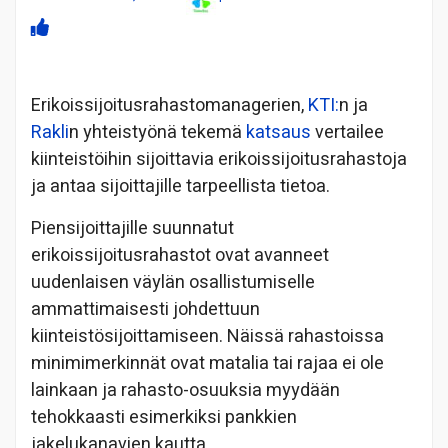
Erikoissijoitusrahastomanagerien,
KTI:
n ja
Rakli
n yhteistyönä tekemä
katsaus
vertailee
kiinteistöihin sijoittavia erikoissijoitusrahastoja
ja antaa sijoittajille tarpeellista tietoa.
Piensijoittajille suunnatut
erikoissijoitusrahastot ovat avanneet
uudenlaisen väylän osallistumiselle
ammattimaisesti johdettuun
kiinteistösijoittamiseen. Näissä rahastoissa
minimimerkinnät ovat matalia tai rajaa ei ole
lainkaan ja rahasto-osuuksia myydään
tehokkaasti esimerkiksi pankkien
jakelukanavien kautta.