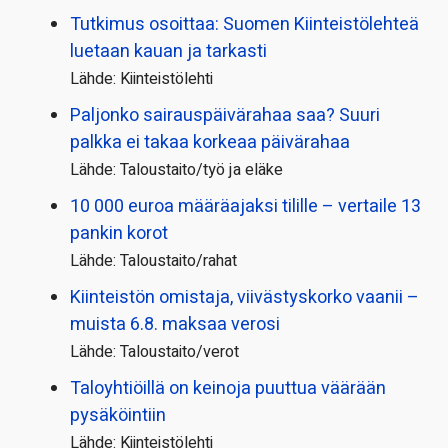
Tutkimus osoittaa: Suomen Kiinteistölehteä
luetaan kauan ja tarkasti
Lähde: Kiinteistölehti
Paljonko sairauspäivä­rahaa saa? Suuri
palkka ei takaa korkeaa päivärahaa
Lähde: Taloustaito/työ ja eläke
10 000 euroa määräajaksi tilille – vertaile 13
pankin korot
Lähde: Taloustaito/rahat
Kiinteistön omistaja, viivästyskorko vaanii –
muista 6.8. maksaa verosi
Lähde: Taloustaito/verot
Taloyhtiöillä on keinoja puuttua väärään
pysäköintiin
Lähde: Kiinteistölehti