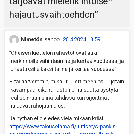
tarjoavat mielenkiintoisen
hajautusvaihtoehdon
”
Nimetön
sanoo:
20.4.2024 13:59
”Oheisen luettelon rahastot ovat auki
merkinnöille vähintään neljä kertaa vuodessa, ja
lunastuksille kaksi tai neljä kertaa vuodessa”
– tai harvemmin, mikäli tuulettimeen osuu jotain
ikävämpää, eikä rahaston omaisuutta pystytä
realisoimaan siinä tahdissa kun sijoittajat
haluavat rahojaan ulos.
Ja nythän ei ole edes vielä mikään kriisi
https://www.talouselama.fi/uutiset/s-pankin-