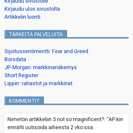
Kirjaudu sivustolle
Kirjaudu ulos sivustolta
Artikkelin luonti
TÄRKEITÄ PALVELUITA
Sijoitussentimentti: Fear and Greed
Borsdata
JP-Morgan: markkinanäkemys
Short Register
Lipper: rahastot ja markkinat
KOMMENTIT
Nimetön
artikkeliin
5 not so magnificent?
: “
AP:kin
ennätti uutisoida aiheesta 2 vko:ssa.