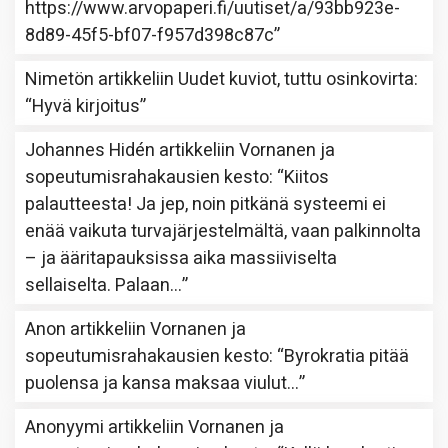
https://www.arvopaperi.fi/uutiset/a/93bb923e-
8d89-45f5-bf07-f957d398c87c
”
Nimetön
artikkeliin
Uudet kuviot, tuttu osinkovirta
:
“
Hyvä kirjoitus
”
Johannes Hidén
artikkeliin
Vornanen ja
sopeutumisrahakausien kesto
: “
Kiitos
palautteesta! Ja jep, noin pitkänä systeemi ei
enää vaikuta turvajärjestelmältä, vaan palkinnolta
– ja ääritapauksissa aika massiiviselta
sellaiselta. Palaan…
”
Anon
artikkeliin
Vornanen ja
sopeutumisrahakausien kesto
: “
Byrokratia pitää
puolensa ja kansa maksaa viulut…
”
Anonyymi
artikkeliin
Vornanen ja