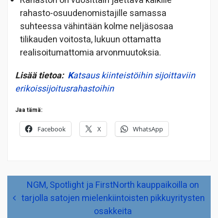
Rahaston on vuosittain jaettava kaikille
rahasto-osuudenomistajille samassa
suhteessa vähintään kolme neljäsosaa
tilikauden voitosta, lukuun ottamatta
realisoitumattomia arvonmuutoksia.
Lisää tietoa:
K
atsaus kiinteistöihin sijoittaviin
erikoissijoitusrahastoihin
Jaa tämä:
Facebook
X
WhatsApp
Artikkelien
NGM, Spotlight ja FirstNorth kauppaikoilla on
selaus
tarjolla satojen mielenkiintoisten pikkuyritysten
osakkeita