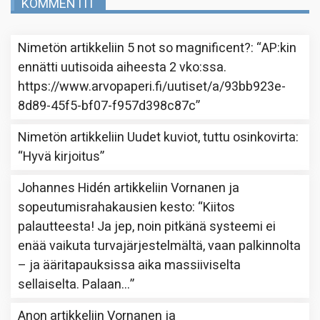
KOMMENTIT
Nimetön
artikkeliin
5 not so magnificent?
: “
AP:kin
ennätti uutisoida aiheesta 2 vko:ssa.
https://www.arvopaperi.fi/uutiset/a/93bb923e-
8d89-45f5-bf07-f957d398c87c
”
Nimetön
artikkeliin
Uudet kuviot, tuttu osinkovirta
:
“
Hyvä kirjoitus
”
Johannes Hidén
artikkeliin
Vornanen ja
sopeutumisrahakausien kesto
: “
Kiitos
palautteesta! Ja jep, noin pitkänä systeemi ei
enää vaikuta turvajärjestelmältä, vaan palkinnolta
– ja ääritapauksissa aika massiiviselta
sellaiselta. Palaan…
”
Anon
artikkeliin
Vornanen ja