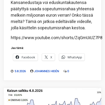
Kansanedustaja voi eduskuntakautensa
päätyttyä saada sopeutumisrahaa yhteensä
melkein miljoonan euron verran! Onko tässä
mieltä? Tämä on jatkoa edeltävälle videolle,
jolla käsittelin sopeutumisrahan kestoa.
https://www.youtube.com/shorts/ZqGmUiUZ7P8
Jaa tämä:
Facebook
X
WhatsApp
5.8.2026
JOHANNES HIDÉN
0