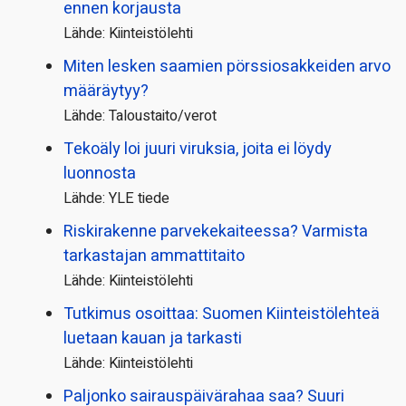
ennen korjausta
Lähde: Kiinteistölehti
Miten lesken saamien pörssi­osakkeiden arvo
määräytyy?
Lähde: Taloustaito/verot
Tekoäly loi juuri viruksia, joita ei löydy
luonnosta
Lähde: YLE tiede
Riskirakenne parvekekaiteessa? Varmista
tarkastajan ammattitaito
Lähde: Kiinteistölehti
Tutkimus osoittaa: Suomen Kiinteistölehteä
luetaan kauan ja tarkasti
Lähde: Kiinteistölehti
Paljonko sairauspäivä­rahaa saa? Suuri