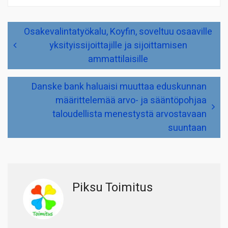
Artikkelien
Osakevalintatyökalu, Koyfin, soveltuu osaaville
selaus
yksityissijoittajille ja sijoittamisen
ammattilaisille
Danske bank haluaisi muuttaa eduskunnan
määrittelemää arvo- ja sääntöpohjaa
taloudellista menestystä arvostavaan
suuntaan
Piksu Toimitus