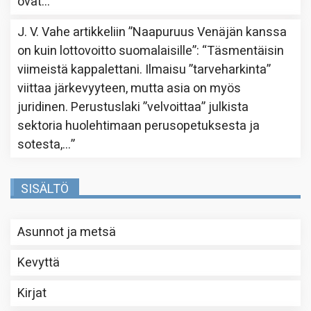
ovat…
”
J. V. Vahe
artikkeliin
”Naapuruus Venäjän kanssa
on kuin lottovoitto suomalaisille”
: “
Täsmentäisin
viimeistä kappalettani. Ilmaisu ”tarveharkinta”
viittaa järkevyyteen, mutta asia on myös
juridinen. Perustuslaki ”velvoittaa” julkista
sektoria huolehtimaan perusopetuksesta ja
sotesta,…
”
SISÄLTÖ
Asunnot ja metsä
Kevyttä
Kirjat