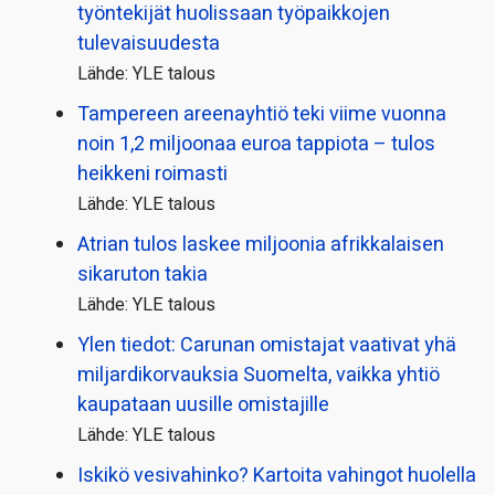
työntekijät huolissaan työpaikkojen
tulevaisuudesta
Lähde: YLE talous
Tampereen areenayhtiö teki viime vuonna
noin 1,2 miljoonaa euroa tappiota – tulos
heikkeni roimasti
Lähde: YLE talous
Atrian tulos laskee miljoonia afrikkalaisen
sikaruton takia
Lähde: YLE talous
Ylen tiedot: Carunan omistajat vaativat yhä
miljardi­korvauksia Suomelta, vaikka yhtiö
kaupataan uusille omistajille
Lähde: YLE talous
Iskikö vesivahinko? Kartoita vahingot huolella