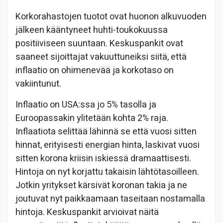
Korkorahastojen tuotot ovat huonon alkuvuoden
jälkeen kääntyneet huhti-toukokuussa
positiiviseen suuntaan. Keskuspankit ovat
saaneet sijoittajat vakuuttuneiksi siitä, että
inflaatio on ohimenevää ja korkotaso on
vakiintunut.
Inflaatio on USA:ssa jo 5% tasolla ja
Euroopassakin ylitetään kohta 2% raja.
Inflaatiota selittää lähinnä se että vuosi sitten
hinnat, erityisesti energian hinta, laskivat vuosi
sitten korona kriisin iskiessä dramaattisesti.
Hintoja on nyt korjattu takaisin lähtötasoilleen.
Jotkin yritykset kärsivät koronan takia ja ne
joutuvat nyt paikkaamaan taseitaan nostamalla
hintoja. Keskuspankit arvioivat näitä