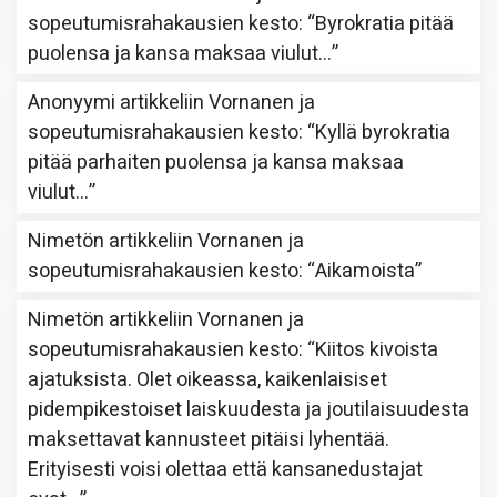
sopeutumisrahakausien kesto
: “
Byrokratia pitää
puolensa ja kansa maksaa viulut…
”
Anonyymi
artikkeliin
Vornanen ja
sopeutumisrahakausien kesto
: “
Kyllä byrokratia
pitää parhaiten puolensa ja kansa maksaa
viulut…
”
Nimetön
artikkeliin
Vornanen ja
sopeutumisrahakausien kesto
: “
Aikamoista
”
Nimetön
artikkeliin
Vornanen ja
sopeutumisrahakausien kesto
: “
Kiitos kivoista
ajatuksista. Olet oikeassa, kaikenlaisiset
pidempikestoiset laiskuudesta ja joutilaisuudesta
maksettavat kannusteet pitäisi lyhentää.
Erityisesti voisi olettaa että kansanedustajat