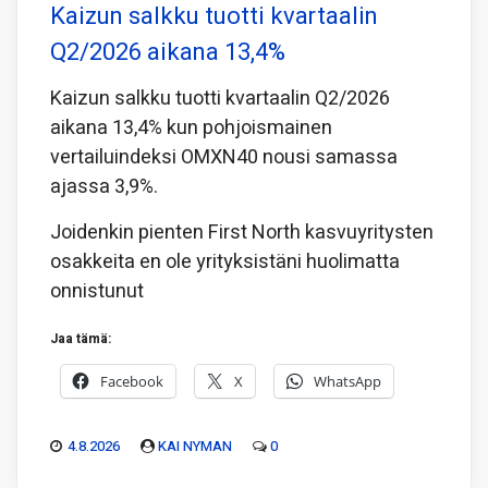
Kaizun salkku tuotti kvartaalin
Q2/2026 aikana 13,4%
Kaizun salkku tuotti kvartaalin Q2/2026
aikana 13,4% kun pohjoismainen
vertailuindeksi OMXN40 nousi samassa
ajassa 3,9%.
Joidenkin pienten First North kasvuyritysten
osakkeita en ole yrityksistäni huolimatta
onnistunut
Jaa tämä:
Facebook
X
WhatsApp
4.8.2026
KAI NYMAN
0