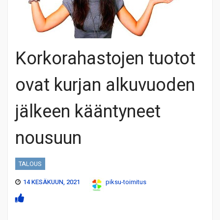
Korkorahastojen tuotot
ovat kurjan alkuvuoden
jälkeen kääntyneet
nousuun
TALOUS
14 KESÄKUUN, 2021
piksu-toimitus