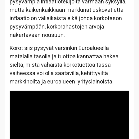
pysyvämpiä inflaatiotekijöitä varmaan syksyllä,
mutta kaikenkaikkiaan markkinat uskovat että
inflaatio on väliaikaista eikä johda korkotason
pysyvämpään, korkorahastojen arvoja
nakertavaan nousuun.
Korot siis pysyvät varsinkin Euroalueella
matalalla tasolla ja tuottoa kannattaa hakea
sieltä, mistä vähäistä korkotuottoa tässä
vaiheessa voi olla saatavilla, kehittyviltä
markkinoilta ja euroalueen yrityslainoista.