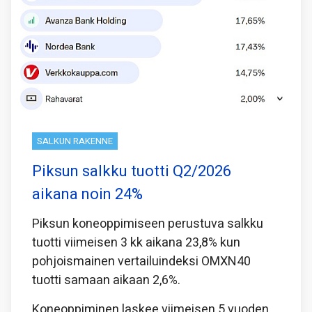
SALKUN RAKENNE
Piksun salkku tuotti Q2/2026
aikana noin 24%
Piksun koneoppimiseen perustuva salkku
tuotti viimeisen 3 kk aikana 23,8% kun
pohjoismainen vertailuindeksi OMXN40
tuotti samaan aikaan 2,6%.
Koneoppiminen laskee viimeisen 5 vuoden