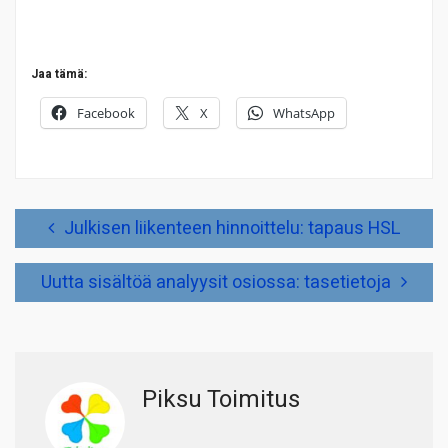
Jaa tämä:
Facebook
X
WhatsApp
Artikkelien
Julkisen liikenteen hinnoittelu: tapaus HSL
selaus
Uutta sisältöä analyysit osiossa: tasetietoja
Piksu Toimitus