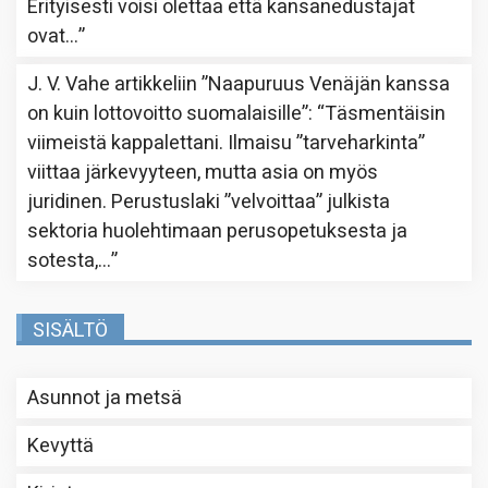
Erityisesti voisi olettaa että kansanedustajat
ovat…
”
J. V. Vahe
artikkeliin
”Naapuruus Venäjän kanssa
on kuin lottovoitto suomalaisille”
: “
Täsmentäisin
viimeistä kappalettani. Ilmaisu ”tarveharkinta”
viittaa järkevyyteen, mutta asia on myös
juridinen. Perustuslaki ”velvoittaa” julkista
sektoria huolehtimaan perusopetuksesta ja
sotesta,…
”
SISÄLTÖ
Asunnot ja metsä
Kevyttä