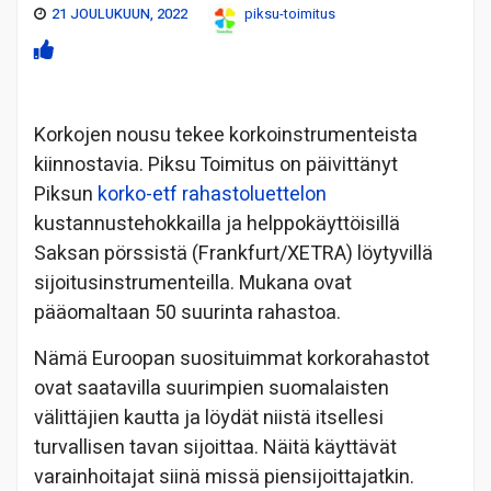
21 JOULUKUUN, 2022
piksu-toimitus
Korkojen nousu tekee korkoinstrumenteista
kiinnostavia. Piksu Toimitus on päivittänyt
Piksun
korko-etf rahastoluettelon
kustannustehokkailla ja helppokäyttöisillä
Saksan pörssistä (Frankfurt/XETRA) löytyvillä
sijoitusinstrumenteilla. Mukana ovat
pääomaltaan 50 suurinta rahastoa.
Nämä Euroopan suosituimmat korkorahastot
ovat saatavilla suurimpien suomalaisten
välittäjien kautta ja löydät niistä itsellesi
turvallisen tavan sijoittaa. Näitä käyttävät
varainhoitajat siinä missä piensijoittajatkin.