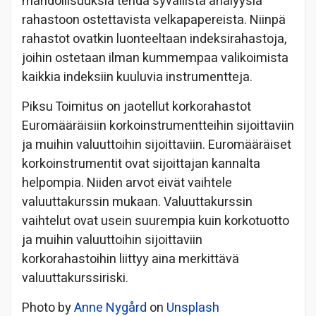
mahdollisuuksia tehdä syvällistä analyysiä
rahastoon ostettavista velkapapereista. Niinpä
rahastot ovatkin luonteeltaan indeksirahastoja,
joihin ostetaan ilman kummempaa valikoimista
kaikkia indeksiin kuuluvia instrumentteja.
Piksu Toimitus on jaotellut korkorahastot
Euromääräisiin korkoinstrumentteihin sijoittaviin
ja muihin valuuttoihin sijoittaviin. Euromääräiset
korkoinstrumentit ovat sijoittajan kannalta
helpompia. Niiden arvot eivät vaihtele
valuuttakurssin mukaan. Valuuttakurssin
vaihtelut ovat usein suurempia kuin korkotuotto
ja muihin valuuttoihin sijoittaviin
korkorahastoihin liittyy aina merkittävä
valuuttakurssiriski.
Photo by
Anne Nygård
on
Unsplash