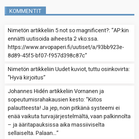
KOMMENTIT
Nimetön
artikkeliin
5 not so magnificent?
: “
AP:kin
ennätti uutisoida aiheesta 2 vko:ssa.
https://www.arvopaperi.fi/uutiset/a/93bb923e-
8d89-45f5-bf07-f957d398c87c
”
Nimetön
artikkeliin
Uudet kuviot, tuttu osinkovirta
:
“
Hyvä kirjoitus
”
Johannes Hidén
artikkeliin
Vornanen ja
sopeutumisrahakausien kesto
: “
Kiitos
palautteesta! Ja jep, noin pitkänä systeemi ei
enää vaikuta turvajärjestelmältä, vaan palkinnolta
– ja ääritapauksissa aika massiiviselta
sellaiselta. Palaan…
”