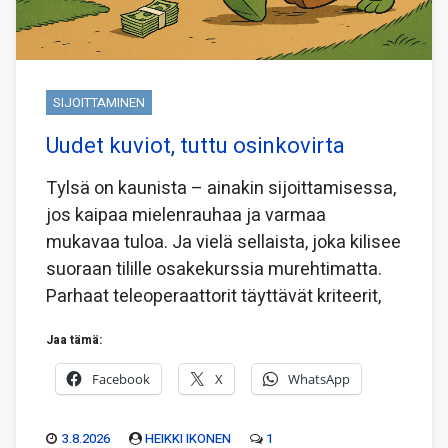
SIJOITTAMINEN
Uudet kuviot, tuttu osinkovirta
Tylsä on kaunista – ainakin sijoittamisessa,
jos kaipaa mielenrauhaa ja varmaa
mukavaa tuloa. Ja vielä sellaista, joka kilisee
suoraan tilille osakekurssia murehtimatta.
Parhaat teleoperaattorit täyttävät kriteerit,
Jaa tämä:
Facebook
X
WhatsApp
3.8.2026
HEIKKI IKONEN
1