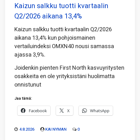
Kaizun salkku tuotti kvartaalin
Q2/2026 aikana 13,4%
Kaizun salkku tuotti kvartaalin Q2/2026
aikana 13,4% kun pohjoismainen
vertailuindeksi OMXN40 nousi samassa
ajassa 3,9%.
Joidenkin pienten First North kasvuyritysten
osakkeita en ole yrityksistäni huolimatta
onnistunut
Jaa tämä:
Facebook
X
WhatsApp
4.8.2026
KAI NYMAN
0