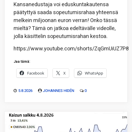
Kansanedustaja voi eduskuntakautensa
päätyttyä saada sopeutumisrahaa yhteensä
melkein miljoonan euron verran! Onko tässä
mieltä? Tämä on jatkoa edeltävälle videolle,
jolla käsittelin sopeutumisrahan kestoa.
https://www.youtube.com/shorts/ZqGmUiUZ7P8
Jaa tämä:
Facebook
X
WhatsApp
5.8.2026
JOHANNES HIDÉN
0