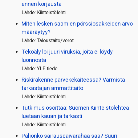
ennen korjausta
Lähde: Kiinteistölehti
Miten lesken saamien pörssi­osakkeiden arvo
määräytyy?
Lähde: Taloustaito/verot
Tekoäly loi juuri viruksia, joita ei löydy
luonnosta
Lähde: YLE tiede
Riskirakenne parvekekaiteessa? Varmista
tarkastajan ammattitaito
Lähde: Kiinteistölehti
Tutkimus osoittaa: Suomen Kiinteistölehteä
luetaan kauan ja tarkasti
Lähde: Kiinteistölehti
Paljonko sairauspäivä­rahaa saa? Suuri