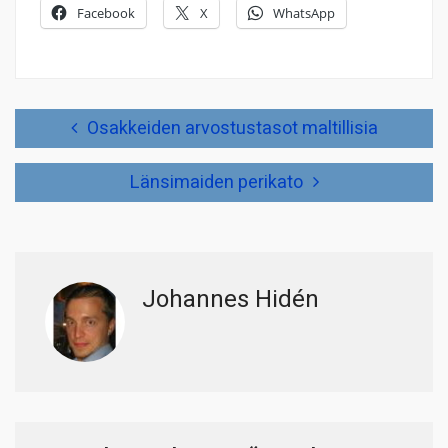
Facebook
X
WhatsApp
Artikkelien
Osakkeiden arvostustasot maltillisia
selaus
Länsimaiden perikato
Johannes Hidén