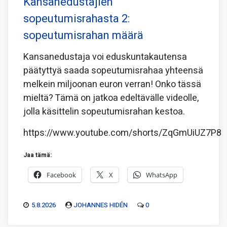
Kansanedustajien
sopeutumisrahasta 2:
sopeutumisrahan määrä
Kansanedustaja voi eduskuntakautensa
päätyttyä saada sopeutumisrahaa yhteensä
melkein miljoonan euron verran! Onko tässä
mieltä? Tämä on jatkoa edeltävälle videolle,
jolla käsittelin sopeutumisrahan kestoa.
https://www.youtube.com/shorts/ZqGmUiUZ7P8
Jaa tämä:
Facebook
X
WhatsApp
5.8.2026
JOHANNES HIDÉN
0