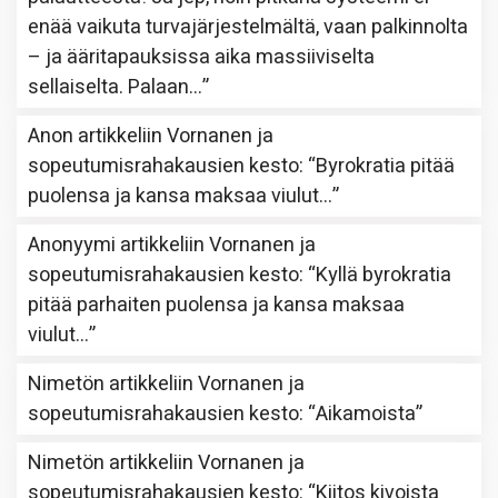
enää vaikuta turvajärjestelmältä, vaan palkinnolta
– ja ääritapauksissa aika massiiviselta
sellaiselta. Palaan…
”
Anon
artikkeliin
Vornanen ja
sopeutumisrahakausien kesto
: “
Byrokratia pitää
puolensa ja kansa maksaa viulut…
”
Anonyymi
artikkeliin
Vornanen ja
sopeutumisrahakausien kesto
: “
Kyllä byrokratia
pitää parhaiten puolensa ja kansa maksaa
viulut…
”
Nimetön
artikkeliin
Vornanen ja
sopeutumisrahakausien kesto
: “
Aikamoista
”
Nimetön
artikkeliin
Vornanen ja
sopeutumisrahakausien kesto
: “
Kiitos kivoista