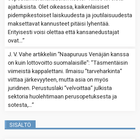
ajatuksista. Olet oikeassa, kaikenlaisiset
pidempikestoiset laiskuudesta ja joutilaisuudesta
maksettavat kannusteet pitäisi lyhentää.
Erityisesti voisi olettaa että kansanedustajat
ovat…
”
J. V. Vahe
artikkeliin
”Naapuruus Venäjän kanssa
on kuin lottovoitto suomalaisille”
: “
Täsmentäisin
viimeistä kappalettani. Ilmaisu ”tarveharkinta”
viittaa järkevyyteen, mutta asia on myös
juridinen. Perustuslaki ”velvoittaa” julkista
sektoria huolehtimaan perusopetuksesta ja
sotesta,…
”
SISÄLTÖ