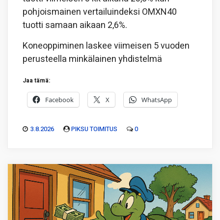
pohjoismainen vertailuindeksi OMXN40
tuotti samaan aikaan 2,6%.
Koneoppiminen laskee viimeisen 5 vuoden
perusteella minkälainen yhdistelmä
Jaa tämä:
Facebook
X
WhatsApp
3.8.2026
PIKSU TOIMITUS
0