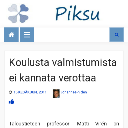
Talous
Koulusta valmistumista
ei kannata verottaa
15 KESÄKUUN, 2011
johannes-hiden
Taloustieteen professori Matti Virén on