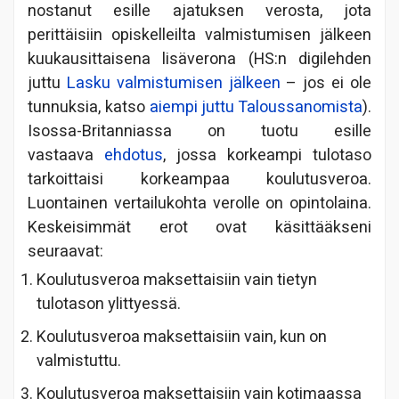
nostanut esille ajatuksen verosta, jota
perittäisiin opiskelleilta valmistumisen jälkeen
kuukausittaisena lisäverona (HS:n digilehden
juttu
Lasku valmistumisen jälkeen
– jos ei ole
tunnuksia, katso
aiempi juttu Taloussanomista
).
Isossa-Britanniassa on tuotu esille
vastaava
ehdotus
, jossa korkeampi tulotaso
tarkoittaisi korkeampaa koulutusveroa.
Luontainen vertailukohta verolle on opintolaina.
Keskeisimmät erot ovat käsittääkseni
seuraavat:
Koulutusveroa maksettaisiin vain tietyn
tulotason ylittyessä.
Koulutusveroa maksettaisiin vain, kun on
valmistuttu.
Koulutusveroa maksettaisiin vain kotimaassa