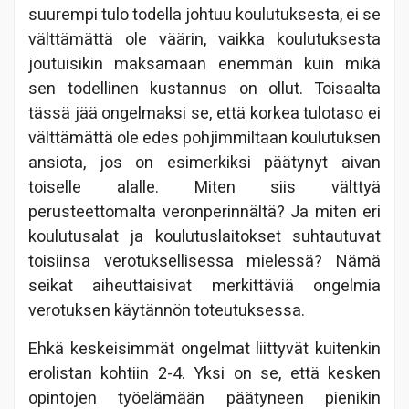
suurempi tulo todella johtuu koulutuksesta, ei se
välttämättä ole väärin, vaikka koulutuksesta
joutuisikin maksamaan enemmän kuin mikä
sen todellinen kustannus on ollut. Toisaalta
tässä jää ongelmaksi se, että korkea tulotaso ei
välttämättä ole edes pohjimmiltaan koulutuksen
ansiota, jos on esimerkiksi päätynyt aivan
toiselle alalle. Miten siis välttyä
perusteettomalta veronperinnältä? Ja miten eri
koulutusalat ja koulutuslaitokset suhtautuvat
toisiinsa verotuksellisessa mielessä? Nämä
seikat aiheuttaisivat merkittäviä ongelmia
verotuksen käytännön toteutuksessa.
Ehkä keskeisimmät ongelmat liittyvät kuitenkin
erolistan kohtiin 2-4. Yksi on se, että kesken
opintojen työelämään päätyneen pienikin