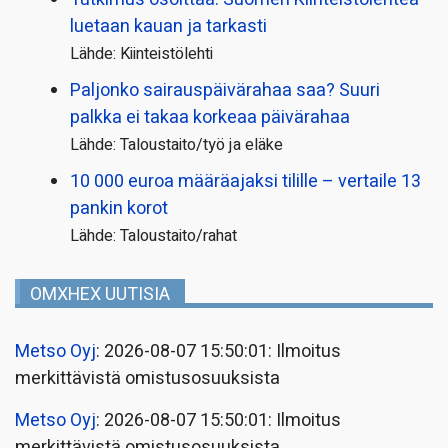
luetaan kauan ja tarkasti
Lähde: Kiinteistölehti
Paljonko sairauspäivä­rahaa saa? Suuri
palkka ei takaa korkeaa päivärahaa
Lähde: Taloustaito/työ ja eläke
10 000 euroa määräajaksi tilille – vertaile 13
pankin korot
Lähde: Taloustaito/rahat
OMXHEX UUTISIA
Metso Oyj
: 2026-08-07 15:50:01: Ilmoitus
merkittävistä omistusosuuksista
Metso Oyj
: 2026-08-07 15:50:01: Ilmoitus
merkittävistä omistusosuuksista