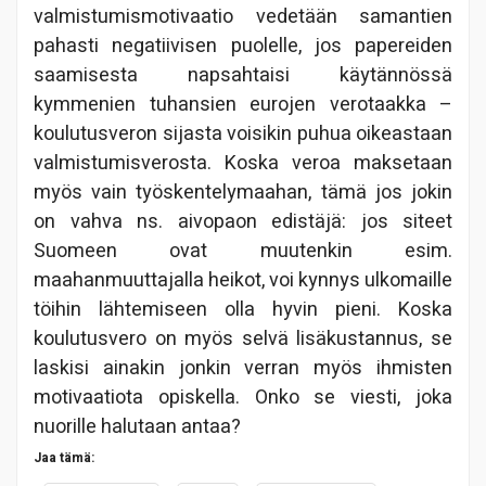
valmistumismotivaatio vedetään samantien
pahasti negatiivisen puolelle, jos papereiden
saamisesta napsahtaisi käytännössä
kymmenien tuhansien eurojen verotaakka –
koulutusveron sijasta voisikin puhua oikeastaan
valmistumisverosta. Koska veroa maksetaan
myös vain työskentelymaahan, tämä jos jokin
on vahva ns. aivopaon edistäjä: jos siteet
Suomeen ovat muutenkin esim.
maahanmuuttajalla heikot, voi kynnys ulkomaille
töihin lähtemiseen olla hyvin pieni. Koska
koulutusvero on myös selvä lisäkustannus, se
laskisi ainakin jonkin verran myös ihmisten
motivaatiota opiskella. Onko se viesti, joka
nuorille halutaan antaa?
Jaa tämä: