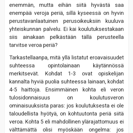
enemmän, mutta eihän siitä hyvästä saa
enempää veroja periä, sillä kyseessä on hyvin
perustavanlaatuinen perusoikeuksiin kuuluva
yhteiskunnan palvelu. Ei kai koulutuksestakaan
siis ainakaan pelkästään tällä perusteella
tarvitse veroa periä?
Tarkastellaanpa, mitä yllä listatut eroavaisuudet
suhteessa opintolainaan käytännössä
merkitsevät. Kohdat 1-3 ovat opiskelijan
kannalta hyviä puolia suhteessa lainaan, kohdat
4-5 haittoja. Ensimmäinen kohta eli veron
tulosidonnaisuus on koulutusveron
ominaisuuksista paras: jos koulutuksesta ei ole
taloudellista hyötyä, on kohtuutonta periä siitä
veroa. Kohta 5 eli mahdollinen ylärajattomuus ei
välttämättä olisi myöskään ongelma: jos