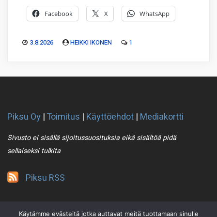
Facebook
X
WhatsApp
3.8.2026
HEIKKI IKONEN
1
Piksu Oy
|
Toimitus
|
Käyttöehdot
|
Mediakortti
Sivusto ei sisällä sijoitussuosituksia eikä sisältöä pidä
sellaiseksi tulkita
Piksu RSS
Käytämme evästeitä jotka auttavat meitä tuottamaan sinulle