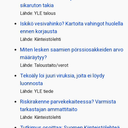
sikaruton takia
Lähde: YLE talous
Iskikö vesivahinko? Kartoita vahingot huolella
ennen korjausta
Lähde: Kiinteistölehti
Miten lesken saamien pörssi­osakkeiden arvo
määräytyy?
Lähde: Taloustaito/verot
Tekoäly loi juuri viruksia, joita ei löydy
luonnosta
Lähde: YLE tiede
Riskirakenne parvekekaiteessa? Varmista
tarkastajan ammattitaito
Lähde: Kiinteistölehti
Tutkimus osoittaa: Suomen Kiinteistölehteä