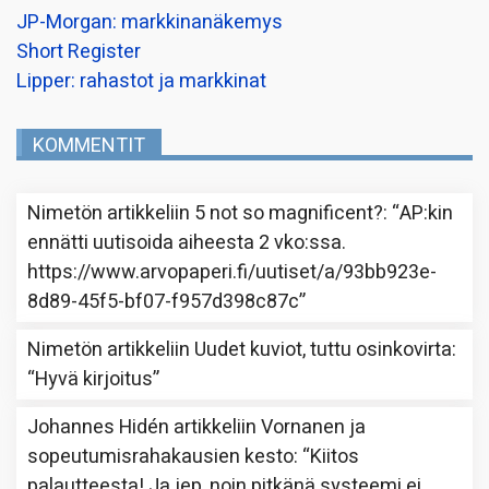
JP-Morgan: markkinanäkemys
Short Register
Lipper: rahastot ja markkinat
KOMMENTIT
Nimetön
artikkeliin
5 not so magnificent?
: “
AP:kin
ennätti uutisoida aiheesta 2 vko:ssa.
https://www.arvopaperi.fi/uutiset/a/93bb923e-
8d89-45f5-bf07-f957d398c87c
”
Nimetön
artikkeliin
Uudet kuviot, tuttu osinkovirta
:
“
Hyvä kirjoitus
”
Johannes Hidén
artikkeliin
Vornanen ja
sopeutumisrahakausien kesto
: “
Kiitos
palautteesta! Ja jep, noin pitkänä systeemi ei