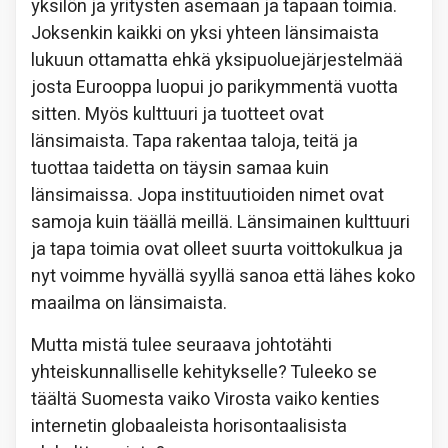
yksilön ja yritysten asemaan ja tapaan toimia.
Joksenkin kaikki on yksi yhteen länsimaista
lukuun ottamatta ehkä yksipuoluejärjestelmää
josta Eurooppa luopui jo parikymmentä vuotta
sitten. Myös kulttuuri ja tuotteet ovat
länsimaista. Tapa rakentaa taloja, teitä ja
tuottaa taidetta on täysin samaa kuin
länsimaissa. Jopa instituutioiden nimet ovat
samoja kuin täällä meillä. Länsimainen kulttuuri
ja tapa toimia ovat olleet suurta voittokulkua ja
nyt voimme hyvällä syyllä sanoa että lähes koko
maailma on länsimaista.
Mutta mistä tulee seuraava johtotähti
yhteiskunnalliselle kehitykselle? Tuleeko se
täältä Suomesta vaiko Virosta vaiko kenties
internetin globaaleista horisontaalisista