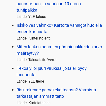
panostetaan, ja saadaan 10 euron
tuntipalkka
Lähde: YLE talous
Iskikö vesivahinko? Kartoita vahingot huolella
ennen korjausta
Lähde: Kiinteistölehti
Miten lesken saamien pörssi­osakkeiden arvo
määräytyy?
Lähde: Taloustaito/verot
Tekoäly loi juuri viruksia, joita ei löydy
luonnosta
Lähde: YLE tiede
Riskirakenne parvekekaiteessa? Varmista
tarkastajan ammattitaito
Lähde: Kiinteistölehti