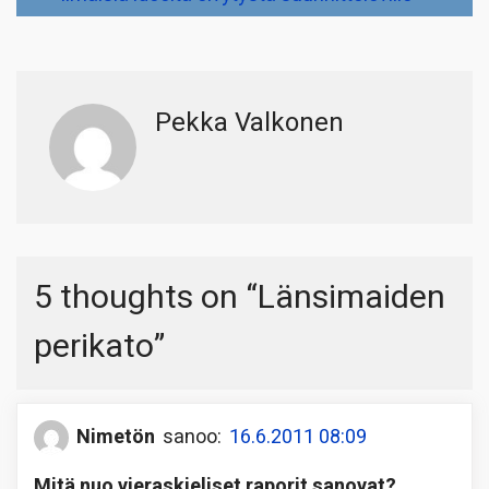
Pekka Valkonen
5 thoughts on “
Länsimaiden
perikato
”
Nimetön
sanoo:
16.6.2011 08:09
Mitä nuo vieraskieliset raporit sanovat?