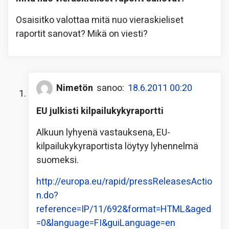
Osaisitko valottaa mitä nuo vieraskieliset
raportit sanovat? Mikä on viesti?
Nimetön
sanoo:
18.6.2011 00:20
EU julkisti kilpailukykyraportti
Alkuun lyhyenä vastauksena, EU-
kilpailukykyraportista löytyy lyhennelmä
suomeksi.
http://europa.eu/rapid/pressReleasesActio
n.do?
reference=IP/11/692&format=HTML&aged
=0&language=FI&guiLanguage=en