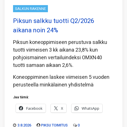
SALKUN RAKENNE
Piksun salkku tuotti Q2/2026
aikana noin 24%
Piksun koneoppimiseen perustuva salkku
tuotti viimeisen 3 kk aikana 23,8% kun
pohjoismainen vertailuindeksi OMXN40
tuotti samaan aikaan 2,6%.
Koneoppiminen laskee viimeisen 5 vuoden
perusteella minkälainen yhdistelmä
Jaa tämä:
Facebook
X
WhatsApp
3.8.2026
PIKSU TOIMITUS
0