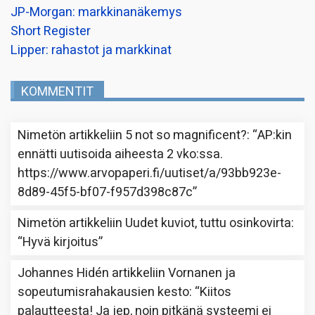
JP-Morgan: markkinanäkemys
Short Register
Lipper: rahastot ja markkinat
KOMMENTIT
Nimetön
artikkeliin
5 not so magnificent?
: “
AP:kin
ennätti uutisoida aiheesta 2 vko:ssa.
https://www.arvopaperi.fi/uutiset/a/93bb923e-
8d89-45f5-bf07-f957d398c87c
”
Nimetön
artikkeliin
Uudet kuviot, tuttu osinkovirta
:
“
Hyvä kirjoitus
”
Johannes Hidén
artikkeliin
Vornanen ja
sopeutumisrahakausien kesto
: “
Kiitos
palautteesta! Ja jep, noin pitkänä systeemi ei