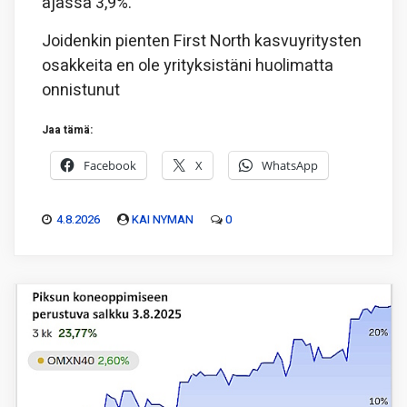
ajassa 3,9%.
Joidenkin pienten First North kasvuyritysten
osakkeita en ole yrityksistäni huolimatta
onnistunut
Jaa tämä:
Facebook
X
WhatsApp
4.8.2026
KAI NYMAN
0