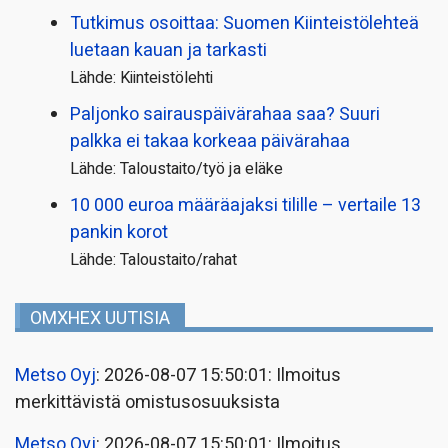
Tutkimus osoittaa: Suomen Kiinteistölehteä
luetaan kauan ja tarkasti
Lähde: Kiinteistölehti
Paljonko sairauspäivä­rahaa saa? Suuri
palkka ei takaa korkeaa päivärahaa
Lähde: Taloustaito/työ ja eläke
10 000 euroa määräajaksi tilille – vertaile 13
pankin korot
Lähde: Taloustaito/rahat
OMXHEX UUTISIA
Metso Oyj
: 2026-08-07 15:50:01: Ilmoitus
merkittävistä omistusosuuksista
Metso Oyj
: 2026-08-07 15:50:01: Ilmoitus