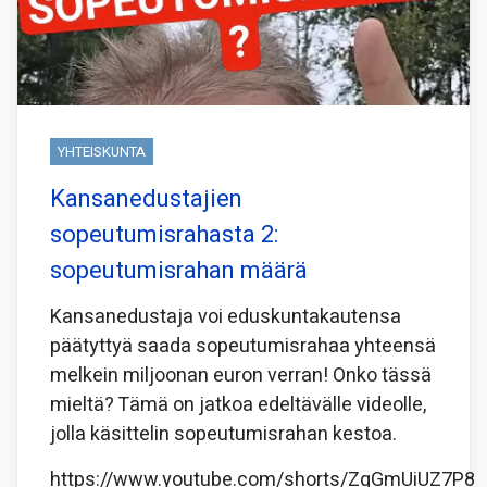
YHTEISKUNTA
Kansanedustajien
sopeutumisrahasta 2:
sopeutumisrahan määrä
Kansanedustaja voi eduskuntakautensa
päätyttyä saada sopeutumisrahaa yhteensä
melkein miljoonan euron verran! Onko tässä
mieltä? Tämä on jatkoa edeltävälle videolle,
jolla käsittelin sopeutumisrahan kestoa.
https://www.youtube.com/shorts/ZqGmUiUZ7P8