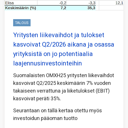
TALOUS
Yritysten liikevaihdot ja tulokset
kasvoivat Q2/2026 aikana ja osassa
yrityksistä on jo potentiaalia
laajennusinvestointeihin
Suomalaisten OMXH25 yritysten liikevaihdot
kasvoivat Q2/2025 keskimäärin 7% vuoden
takaiseen verrattuna ja liiketulokset (EBIT)
kasvoivat peräti 35%.
Seurantaan on tällä kertaa otettu myös
investoidun pääoman tuotto