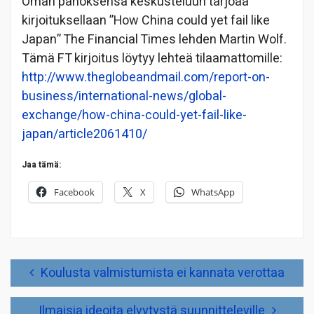
Oman panoksensa keskusteluun tarjoaa
kirjoituksellaan ”How China could yet fail like
Japan” The Financial Times lehden Martin Wolf.
Tämä FT kirjoitus löytyy lehteä tilaamattomille:
http://www.theglobeandmail.com/report-on-
business/international-news/global-
exchange/how-china-could-yet-fail-like-
japan/article2061410/
Jaa tämä:
Facebook
X
WhatsApp
Artikkelien
Koulusta valmistumista ei kannata verottaa
selaus
Ilmaisia ideoita elvytystä suunnitteleville