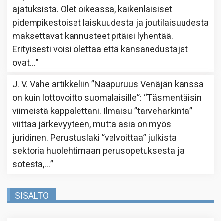
ajatuksista. Olet oikeassa, kaikenlaisiset
pidempikestoiset laiskuudesta ja joutilaisuudesta
maksettavat kannusteet pitäisi lyhentää.
Erityisesti voisi olettaa että kansanedustajat
ovat…
”
J. V. Vahe
artikkeliin
”Naapuruus Venäjän kanssa
on kuin lottovoitto suomalaisille”
: “
Täsmentäisin
viimeistä kappalettani. Ilmaisu ”tarveharkinta”
viittaa järkevyyteen, mutta asia on myös
juridinen. Perustuslaki ”velvoittaa” julkista
sektoria huolehtimaan perusopetuksesta ja
sotesta,…
”
SISÄLTÖ