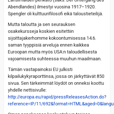
Länsimaiden perikato (saks. Der Untergang des
Abendlandes) ilmestyi vuosina 1917–1920.
Spengler oli kulttuurifilosofi eikä taloustieteilijä.
Mutta taloutta ja sen seurauksen
osakekursseja koskien esitettiin
sijoittajakerhomme kokoontumisessa 14.6.
saman tyyppisiä arveluja ennen kaikkea
Euroopan mutta myös USA:n taloudellisesta
vajoamisesta suhteessa muuhun maailmaan.
Tämän vastapainoksi EU julkisti
kilpailukykyraporttinsa, jossa on järkyttävät 850
sivua. Sen tärkeimmät löydöt on onneksi koottu
yhdelle nettisivulle:
http://europa.eu/rapid/pressReleasesAction.do?
reference=IP/11/692&format=HTML&aged=0&lang