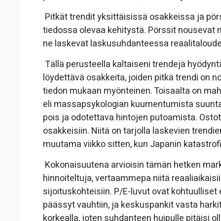
Pitkät trendit yksittäisissä osakkeissa ja pö
tiedossa olevaa kehitystä. Pörssit nousevat
ne laskevat laskusuhdanteessa reaalitaloude
Tällä perusteella kaltaiseni trendejä hyödynt
löydettävä osakkeita, joiden pitkä trendi on 
tiedon mukaan myönteinen. Toisaalta on mah
eli massapsykologian kuumentumista suunta
pois ja odotettava hintojen putoamista. Ostot 
osakkeisiin. Niitä on tarjolla laskevien trend
muutama viikko sitten, kun Japanin katastrofi
Kokonaisuutena arvioisin tämän hetken markki
hinnoiteltuja, vertaammepa niitä reaaliaikaisiin
sijoituskohteisiin. P/E-luvut ovat kohtuullis
päässyt vauhtiin, ja keskuspankit vasta harki
korkealla, joten suhdanteen huipulle pitäisi oll