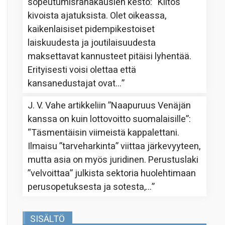
sopeutumisrahakausien kesto
: “
Kiitos
kivoista ajatuksista. Olet oikeassa,
kaikenlaisiset pidempikestoiset
laiskuudesta ja joutilaisuudesta
maksettavat kannusteet pitäisi lyhentää.
Erityisesti voisi olettaa että
kansanedustajat ovat…
”
J. V. Vahe
artikkeliin
”Naapuruus Venäjän
kanssa on kuin lottovoitto suomalaisille”
:
“
Täsmentäisin viimeistä kappalettani.
Ilmaisu ”tarveharkinta” viittaa järkevyyteen,
mutta asia on myös juridinen. Perustuslaki
”velvoittaa” julkista sektoria huolehtimaan
perusopetuksesta ja sotesta,…
”
SISÄLTÖ