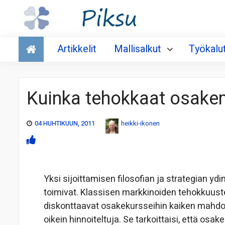
Talous
Artikkelit
Mallisalkut
Työkalu
Kuinka tehokkaat osake
04 HUHTIKUUN, 2011
heikki-ikonen
Yksi sijoittamisen filosofian ja strategian 
toimivat. Klassisen markkinoiden tehokkuuste
diskonttaavat osakekursseihin kaiken mahdolli
oikein hinnoiteltuja. Se tarkoittaisi, että osak