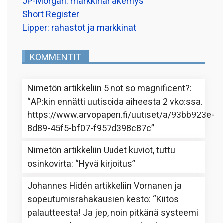
JP-Morgan: markkinanäkemys
Short Register
Lipper: rahastot ja markkinat
KOMMENTIT
Nimetön
artikkeliin
5 not so magnificent?
:
“
AP:kin ennätti uutisoida aiheesta 2 vko:ssa.
https://www.arvopaperi.fi/uutiset/a/93bb923e-
8d89-45f5-bf07-f957d398c87c
”
Nimetön
artikkeliin
Uudet kuviot, tuttu
osinkovirta
: “
Hyvä kirjoitus
”
Johannes Hidén
artikkeliin
Vornanen ja
sopeutumisrahakausien kesto
: “
Kiitos
palautteesta! Ja jep, noin pitkänä systeemi