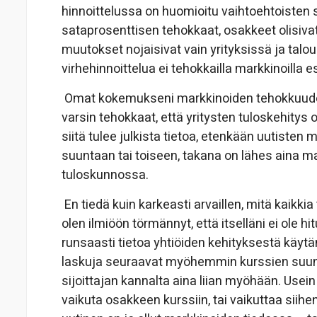
hinnoittelussa on huomioitu vaihtoehtoisten s
sataprosenttisen tehokkaat, osakkeet olisivat
muutokset nojaisivat vain yrityksissä ja tal
virhehinnoittelua ei tehokkailla markkinoilla es
Omat kokemukseni markkinoiden tehokkuudest
varsin tehokkaat, että yritysten tuloskehity
siitä tulee julkista tietoa, etenkään uutiste
suuntaan tai toiseen, takana on lähes aina m
tuloskunnossa.
En tiedä kuin karkeasti arvaillen, mitä kaikkia
olen ilmiöön törmännyt, että itselläni ei ole h
runsaasti tietoa yhtiöiden kehityksestä käyt
laskuja seuraavat myöhemmin kurssien suunnan
sijoittajan kannalta aina liian myöhään. Usein k
vaikuta osakkeen kurssiin, tai vaikuttaa siihen