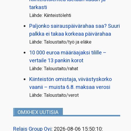
tarkasti
Lähde: Kiinteistölehti
Paljonko sairauspäivä­rahaa saa? Suuri
palkka ei takaa korkeaa päivärahaa
Lähde: Taloustaito/työ ja eläke
10 000 euroa määräajaksi tilille –
vertaile 13 pankin korot
Lähde: Taloustaito/rahat
Kiinteistön omistaja, viivästyskorko
vaanii – muista 6.8. maksaa verosi
Lähde: Taloustaito/verot
OMXHEX UUTISIA
Relais Group Oyj
: 2026-08-06 15:50:10: