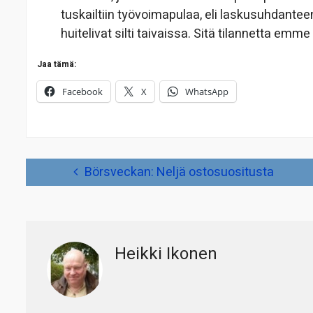
tuskailtiin työvoimapulaa, eli laskusuhdantee
huitelivat silti taivaissa. Sitä tilannetta emme 
Jaa tämä:
Facebook
X
WhatsApp
Artikkelien
Börsveckan: Neljä ostosuositusta
selaus
Heikki Ikonen