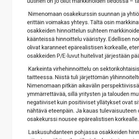
uutinen on jo ollut markkinoiden tiedossa – ta
Nimenomaan osakekurssin suunnan ja yhtiön
erittäin voimakas yhteys. Tältä osin markkina
osakkeiden hinnoittelun suhteen markkinoide
käänteissä hinnoittelu vääristyy. Edellisen
olivat karanneet epärealistisen korkealle, e
osakkeiden P/E-luvut huitelivat järjestään pää
Karkeinta virhehinnoittelu on sektorikohtais
taitteessa. Niistä tuli järjettömän ylihinnoite
Nimenomaan pitkän aikavälin perspektiivissä
ymmärrettävää, sillä yritysten ja talouden m
negatiiviset kuin positiiviset yllätykset ov
nähtävä eteenpäin. Ja kauas tulevaisuuteen o
osakekurssi nousee epärealistisen korkealle.
Laskusuhdanteen pohjassa osakkeiden hinna