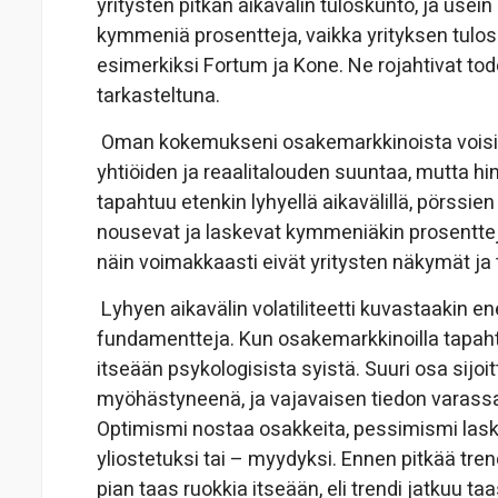
yritysten pitkän aikavälin tuloskunto, ja usein
kymmeniä prosentteja, vaikka yrityksen tulos ei
esimerkiksi Fortum ja Kone. Ne rojahtivat tod
tarkasteltuna.
Oman kokemukseni osakemarkkinoista voisikin
yhtiöiden ja reaalitalouden suuntaa, mutta 
tapahtuu etenkin lyhyellä aikavälillä, pörssi
nousevat ja laskevat kymmeniäkin prosenttej
näin voimakkaasti eivät yritysten näkymät ja 
Lyhyen aikavälin volatiliteetti kuvastaakin
fundamentteja. Kun osakemarkkinoilla tapahtuu
itseään psykologisista syistä. Suuri osa sijoi
myöhästyneenä, ja vajavaisen tiedon varassa
Optimismi nostaa osakkeita, pessimismi laske
yliostetuksi tai – myydyksi. Ennen pitkää tre
pian taas ruokkia itseään, eli trendi jatkuu taas