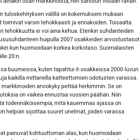
i ainakin osan markkinoista, niin sanotun viisaan rahan.
 tuloskehityksen välillä on kokemukseni mukaan
t toimivat varsin tehokkaasti ja ennakoiden. Toisaalta
n tehokkuutta ei voi aina kehua. Etenkin suhdanteiden
 noususuhdanteen huipulla 2007 osakkeiden arvostustasot
tenkin kun huomioidaan korkea korkotaso. Suomalaisten
lle 20:n.
issa buumeissa, kuten tapahtui it-osakkeissa 2000-luvun
ltuja kaikilla mittareilla katteettomien odotusten varassa.
 markkinoiden arviokyky pettää herkimmin. Se on
uutoksia on vaikea ennustaa vuosien päähän. Niin
at sitä todennäköisempiä, mitä kauemmas ajassa on
n helpoin sijoittaa suuret unelmat, joiden varassa
t painuvat kohtuuttoman alas, kun huomioidaan