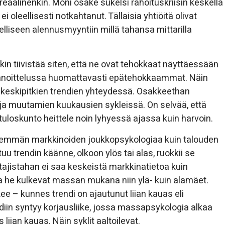
 reaalinenkin. Moni osake sukelsi rahoituskriisin keskellä
 oleellisesti notkahtanut. Tällaisia yhtiöitä olivat
elliseen alennusmyyntiin millä tahansa mittarilla
 tiivistää siten, että ne ovat tehokkaat näyttäessään
hinnoittelussa huomattavasti epätehokkaammat. Näin
en keskipitkien trendien yhteydessä. Osakkeethan
a muutamien kuukausien sykleissä. On selvää, että
tuloskunto heittele noin lyhyessä ajassa kuin harvoin.
 enemmän markkinoiden joukkopsykologiaa kuin talouden
 trendin käänne, olkoon ylös tai alas, ruokkii se
ttajistahan ei saa keskeistä markkinatietoa kuin
 he kulkevat massan mukana niin ylä- kuin alamäet.
e – kunnes trendi on ajautunut liian kauas eli
ndiin syntyy korjausliike, jossa massapsykologia alkaa
 liian kauas. Näin syklit aaltoilevat.