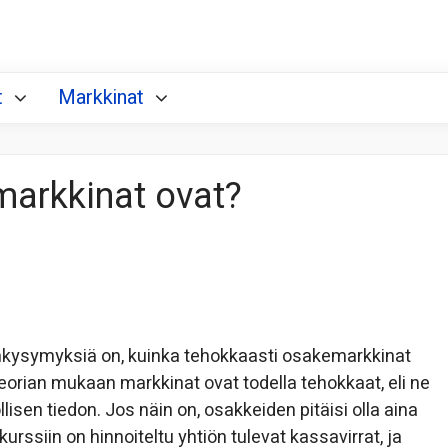
t
Markkinat
markkinat ovat?
ydinkysymyksiä on, kuinka tehokkaasti osakemarkkinat
orian mukaan markkinat ovat todella tehokkaat, eli ne
sen tiedon. Jos näin on, osakkeiden pitäisi olla aina
ekurssiin on hinnoiteltu yhtiön tulevat kassavirrat, ja