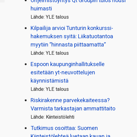
Ohjelmistoyritys Qt Groupin tulos nousi
huimasti
Lähde: YLE talous
Kilpailija arvioi Tunturin konkurssi­
hakemuksen syitä: Liikatuotantoa
myytiin ”hinnasta piittaamatta”
Lähde: YLE talous
Espoon kaupungin­hallitukselle
esitetään yt-neuvottelujen
käynnistämistä
Lähde: YLE talous
Riskirakenne parvekekaiteessa?
Varmista tarkastajan ammattitaito
Lähde: Kiinteistölehti
Tutkimus osoittaa: Suomen
Kiinteistölehteä luetaan kauan ja