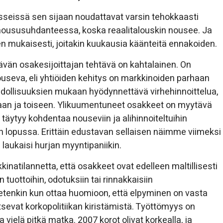
rsseissä sen sijaan noudattavat varsin tehokkaasti
 noususuhdanteessa, koska reaalitalouskin nousee. Ja
n mukaisesti, joitakin kuukausia käänteitä ennakoiden.
ävän osakesijoittajan tehtävä on kahtalainen. On
nouseva, eli yhtiöiden kehitys on markkinoiden parhaan
dollisuuksien mukaan hyödynnettävä virhehinnoittelua,
an ja toiseen. Ylikuumentuneet osakkeet on myytävä
täytyy kohdentaa nouseviin ja alihinnoiteltuihin
ien lopussa. Erittäin edustavan sellaisen näimme viimeksi
 laukaisi hurjan myyntipaniikin.
natilannetta, että osakkeet ovat edelleen maltillisesti
 tuottoihin, odotuksiin tai rinnakkaisiin
et etenkin kun ottaa huomioon, että elpyminen on vasta
tsevat korkopolitiikan kiristämistä. Työttömyys on
a vielä pitkä matka. 2007 korot olivat korkealla, ja