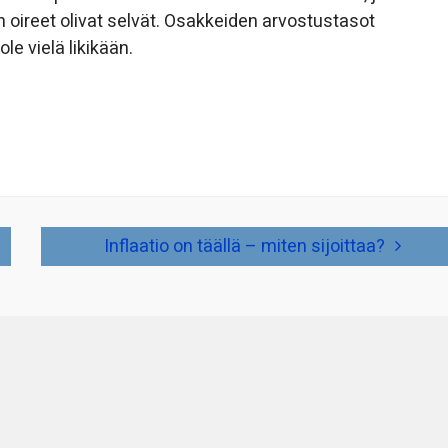
n oireet olivat selvät. Osakkeiden arvostustasot
ole vielä likikään.
Inflaatio on täällä – miten sijoittaa?