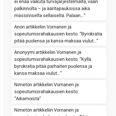
ei enää vaikuta turvajärjestelmältä, vaan
palkinnolta – ja ääritapauksissa aika
massiiviselta sellaiselta. Palaan…
”
Anon
artikkeliin
Vornanen ja
sopeutumisrahakausien kesto
: “
Byrokratia
pitää puolensa ja kansa maksaa viulut…
”
Anonyymi
artikkeliin
Vornanen ja
sopeutumisrahakausien kesto
: “
Kyllä
byrokratia pitää parhaiten puolensa ja
kansa maksaa viulut…
”
Nimetön
artikkeliin
Vornanen ja
sopeutumisrahakausien kesto
:
“
Aikamoista
”
Nimetön
artikkeliin
Vornanen ja