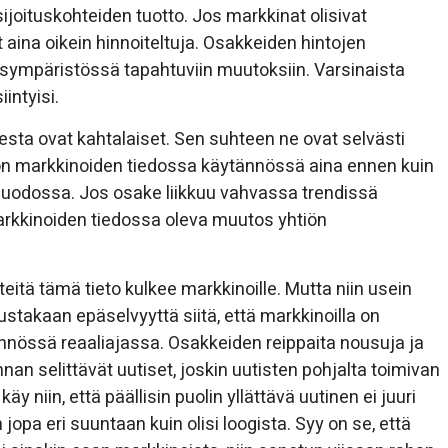
ijoituskohteiden tuotto. Jos markkinat olisivat
 aina oikein hinnoiteltuja. Osakkeiden hintojen
ousympäristössä tapahtuviin muutoksiin. Varsinaista
iintyisi.
a ovat kahtalaiset. Sen suhteen ne ovat selvästi
s on markkinoiden tiedossa käytännössä aina ennen kuin
n muodossa. Jos osake liikkuu vahvassa trendissä
arkkinoiden tiedossa oleva muutos yhtiön
 teitä tämä tieto kulkee markkinoille. Mutta niin usein
itustakaan epäselvyyttä siitä, että markkinoilla on
ännössä reaaliajassa. Osakkeiden reippaita nousuja ja
 selittävät uutiset, joskin uutisten pohjalta toimivan
äy niin, että päällisin puolin yllättävä uutinen ei juuri
 jopa eri suuntaan kuin olisi loogista. Syy on se, että