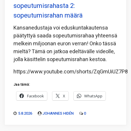
sopeutumisrahasta 2:
sopeutumisrahan määrä
Kansanedustaja voi eduskuntakautensa
päätyttyä saada sopeutumisrahaa yhteensä
melkein miljoonan euron verran! Onko tässä
mieltä? Tämä on jatkoa edeltävälle videolle,
jolla käsittelin sopeutumisrahan kestoa.
https://www.youtube.com/shorts/ZqGmUiUZ7P8
Jaa tämä:
Facebook
X
WhatsApp
5.8.2026
JOHANNES HIDÉN
0