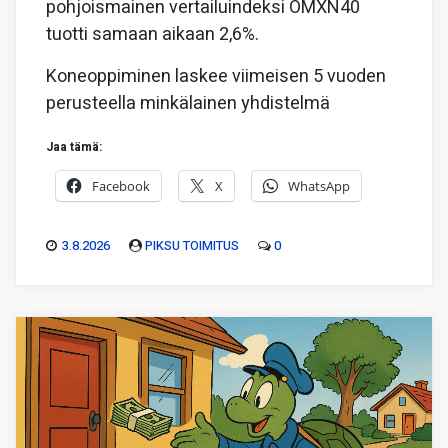
pohjoismainen vertailuindeksi OMXN40
tuotti samaan aikaan 2,6%.
Koneoppiminen laskee viimeisen 5 vuoden
perusteella minkälainen yhdistelmä
Jaa tämä:
Facebook
X
WhatsApp
3.8.2026
PIKSU TOIMITUS
0