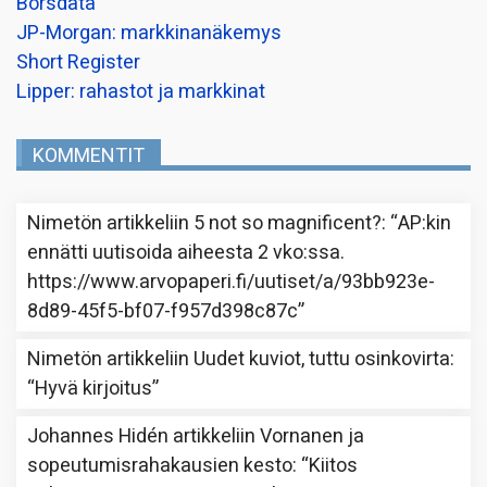
Borsdata
JP-Morgan: markkinanäkemys
Short Register
Lipper: rahastot ja markkinat
KOMMENTIT
Nimetön
artikkeliin
5 not so magnificent?
: “
AP:kin
ennätti uutisoida aiheesta 2 vko:ssa.
https://www.arvopaperi.fi/uutiset/a/93bb923e-
8d89-45f5-bf07-f957d398c87c
”
Nimetön
artikkeliin
Uudet kuviot, tuttu osinkovirta
:
“
Hyvä kirjoitus
”
Johannes Hidén
artikkeliin
Vornanen ja
sopeutumisrahakausien kesto
: “
Kiitos