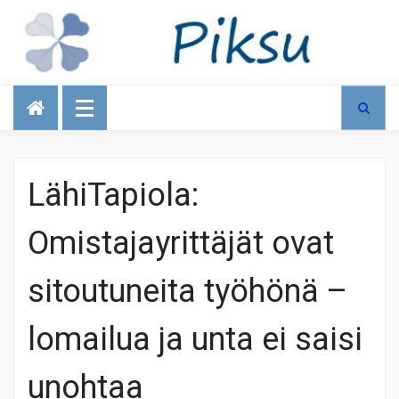
Talous
LähiTapiola:
Omistajayrittäjät ovat
sitoutuneita työhönä –
lomailua ja unta ei saisi
unohtaa