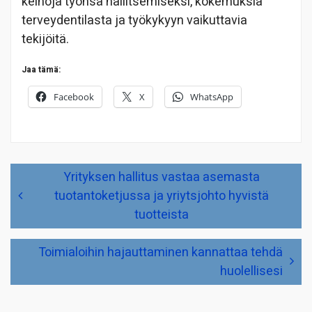
keinoja työnsä hallitsemiseksi, kokemuksia
terveydentilasta ja työkykyyn vaikuttavia
tekijöitä.
Jaa tämä:
Facebook
X
WhatsApp
Artikkelien
Yrityksen hallitus vastaa asemasta
selaus
tuotantoketjussa ja yriytsjohto hyvistä
tuotteista
Toimialoihin hajauttaminen kannattaa tehdä
huolellisesi