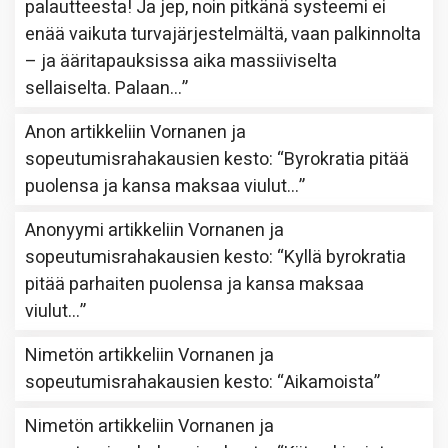
palautteesta! Ja jep, noin pitkänä systeemi ei
enää vaikuta turvajärjestelmältä, vaan palkinnolta
– ja ääritapauksissa aika massiiviselta
sellaiselta. Palaan…
”
Anon
artikkeliin
Vornanen ja
sopeutumisrahakausien kesto
: “
Byrokratia pitää
puolensa ja kansa maksaa viulut…
”
Anonyymi
artikkeliin
Vornanen ja
sopeutumisrahakausien kesto
: “
Kyllä byrokratia
pitää parhaiten puolensa ja kansa maksaa
viulut…
”
Nimetön
artikkeliin
Vornanen ja
sopeutumisrahakausien kesto
: “
Aikamoista
”
Nimetön
artikkeliin
Vornanen ja