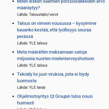
Miten lesken saamien pörssi­osakkeiden arvo
määräytyy?
Lähde: Taloustaito/verot
Talous on viimein nousussa – kysyimme
kauanko kestää, että työllisyys seuraa
perässä
Lähde: YLE talous
Meta määrättiin maksamaan satoja
miljoonia nuorten mielenterveyshoitoon
Lähde: YLE talous
Tekoäly loi juuri viruksia, joita ei löydy
luonnosta
Lähde: YLE tiede
Ohjelmistoyritys Qt Groupin tulos nousi
huimasti