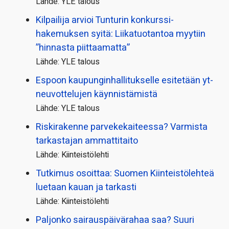
Lähde: YLE talous
Kilpailija arvioi Tunturin konkurssi­
hakemuksen syitä: Liikatuotantoa myytiin
”hinnasta piittaamatta”
Lähde: YLE talous
Espoon kaupungin­hallitukselle esitetään yt-
neuvottelujen käynnistämistä
Lähde: YLE talous
Riskirakenne parvekekaiteessa? Varmista
tarkastajan ammattitaito
Lähde: Kiinteistölehti
Tutkimus osoittaa: Suomen Kiinteistölehteä
luetaan kauan ja tarkasti
Lähde: Kiinteistölehti
Paljonko sairauspäivä­rahaa saa? Suuri