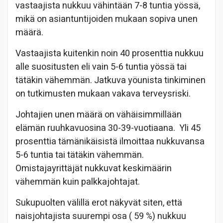
vastaajista nukkuu vähintään 7-8 tuntia yössä,
mikä on asiantuntijoiden mukaan sopiva unen
määrä.
Vastaajista kuitenkin noin 40 prosenttia nukkuu
alle suositusten eli vain 5-6 tuntia yössä tai
tätäkin vähemmän. Jatkuva yöunista tinkiminen
on tutkimusten mukaan vakava terveysriski.
Johtajien unen määrä on vähäisimmillään
elämän ruuhkavuosina 30-39-vuotiaana. Yli 45
prosenttia tämänikäisistä ilmoittaa nukkuvansa
5-6 tuntia tai tätäkin vähemmän.
Omistajayrittäjät nukkuvat keskimäärin
vähemmän kuin palkkajohtajat.
Sukupuolten välillä erot näkyvät siten, että
naisjohtajista suurempi osa ( 59 %) nukkuu