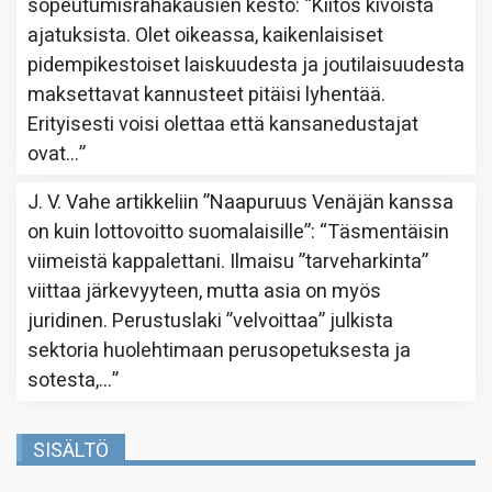
sopeutumisrahakausien kesto
: “
Kiitos kivoista
ajatuksista. Olet oikeassa, kaikenlaisiset
pidempikestoiset laiskuudesta ja joutilaisuudesta
maksettavat kannusteet pitäisi lyhentää.
Erityisesti voisi olettaa että kansanedustajat
ovat…
”
J. V. Vahe
artikkeliin
”Naapuruus Venäjän kanssa
on kuin lottovoitto suomalaisille”
: “
Täsmentäisin
viimeistä kappalettani. Ilmaisu ”tarveharkinta”
viittaa järkevyyteen, mutta asia on myös
juridinen. Perustuslaki ”velvoittaa” julkista
sektoria huolehtimaan perusopetuksesta ja
sotesta,…
”
SISÄLTÖ