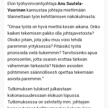
Elon työhyvinvointijohtaja
Anu Suutela-
Vuorinen
kannustaa johtajia miettimään
tilannettaan työn kehittämisen näkökulmasta:
”Omaa työtä on hyvä miettiä kesän aikana. Onko
kaiken tekemisen pakko olla johtajavetoista?
Olisiko jotain, jota joku muu voisi tehdä
paremmin yrityksessä? Pitäisikö työtä
priorisoida vielä tiukemmin? Tarvitsisinko apua
priorisointiin, jotta osaisin erottaa tärkeän
vähemmän tärkeästä? Näiden asioiden
pohtiminen säännöllisesti opettaa tekemään
asioita paremmin.”
Tutkimuksen tulokset julkaistaan
kokonaisuudessaan elokuun lopussa.
Tutkimuksessa on selvitetty mm. johtajien