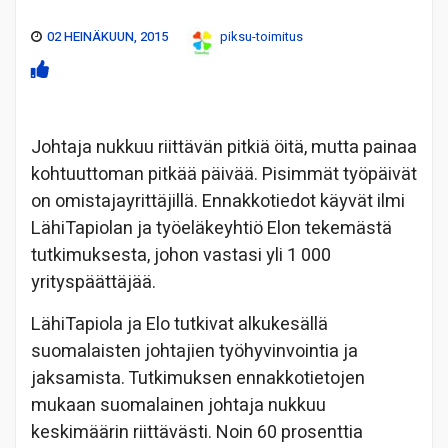
02 HEINÄKUUN, 2015
piksu-toimitus
Johtaja nukkuu riittävän pitkiä öitä, mutta painaa
kohtuuttoman pitkää päivää. Pisimmät työpäivät
on omistajayrittäjillä. Ennakkotiedot käyvät ilmi
LähiTapiolan ja työeläkeyhtiö Elon tekemästä
tutkimuksesta, johon vastasi yli 1 000
yrityspäättäjää.
LähiTapiola ja Elo tutkivat alkukesällä
suomalaisten johtajien työhyvinvointia ja
jaksamista. Tutkimuksen ennakkotietojen
mukaan suomalainen johtaja nukkuu
keskimäärin riittävästi. Noin 60 prosenttia