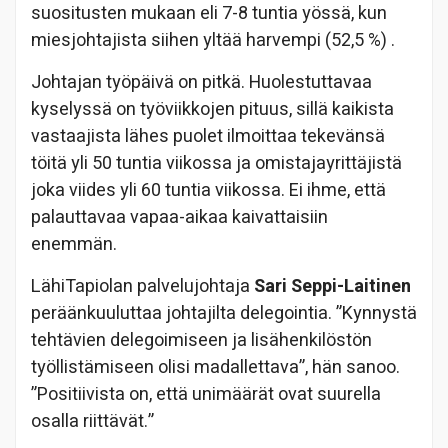
suositusten mukaan eli 7-8 tuntia yössä, kun
miesjohtajista siihen yltää harvempi (52,5 %) .
Johtajan työpäivä on pitkä. Huolestuttavaa
kyselyssä on työviikkojen pituus, sillä kaikista
vastaajista lähes puolet ilmoittaa tekevänsä
töitä yli 50 tuntia viikossa ja omistajayrittäjistä
joka viides yli 60 tuntia viikossa. Ei ihme, että
palauttavaa vapaa-aikaa kaivattaisiin
enemmän.
LähiTapiolan palvelujohtaja
Sari Seppi-Laitinen
peräänkuuluttaa johtajilta delegointia. ”Kynnystä
tehtävien delegoimiseen ja lisähenkilöstön
työllistämiseen olisi madallettava”, hän sanoo.
”Positiivista on, että unimäärät ovat suurella
osalla riittävät.”