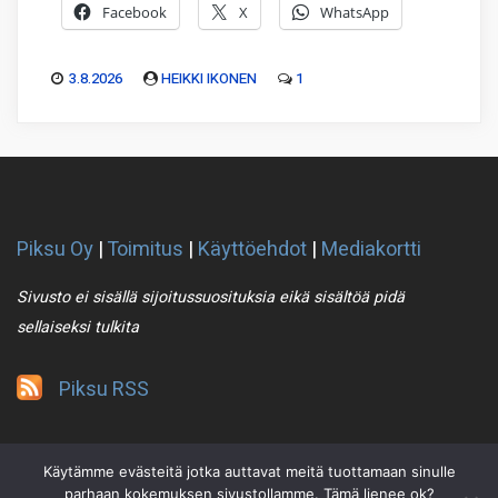
Facebook
X
WhatsApp
3.8.2026
HEIKKI IKONEN
1
Piksu Oy
|
Toimitus
|
Käyttöehdot
|
Mediakortti
Sivusto ei sisällä sijoitussuosituksia eikä sisältöä pidä
sellaiseksi tulkita
Piksu RSS
Käytämme evästeitä jotka auttavat meitä tuottamaan sinulle
parhaan kokemuksen sivustollamme. Tämä lienee ok?