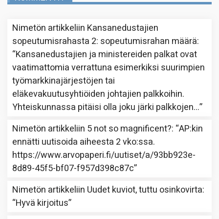
Nimetön
artikkeliin
Kansanedustajien
sopeutumisrahasta 2: sopeutumisrahan määrä
:
“
Kansanedustajien ja ministereiden palkat ovat
vaatimattomia verrattuna esimerkiksi suurimpien
työmarkkinajärjestöjen tai
eläkevakuutusyhtiöiden johtajien palkkoihin.
Yhteiskunnassa pitäisi olla joku järki palkkojen…
”
Nimetön
artikkeliin
5 not so magnificent?
: “
AP:kin
ennätti uutisoida aiheesta 2 vko:ssa.
https://www.arvopaperi.fi/uutiset/a/93bb923e-
8d89-45f5-bf07-f957d398c87c
”
Nimetön
artikkeliin
Uudet kuviot, tuttu osinkovirta
:
“
Hyvä kirjoitus
”