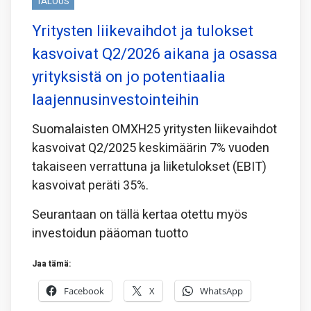
TALOUS
Yritysten liikevaihdot ja tulokset
kasvoivat Q2/2026 aikana ja osassa
yrityksistä on jo potentiaalia
laajennusinvestointeihin
Suomalaisten OMXH25 yritysten liikevaihdot
kasvoivat Q2/2025 keskimäärin 7% vuoden
takaiseen verrattuna ja liiketulokset (EBIT)
kasvoivat peräti 35%.
Seurantaan on tällä kertaa otettu myös
investoidun pääoman tuotto
Jaa tämä:
Facebook
X
WhatsApp