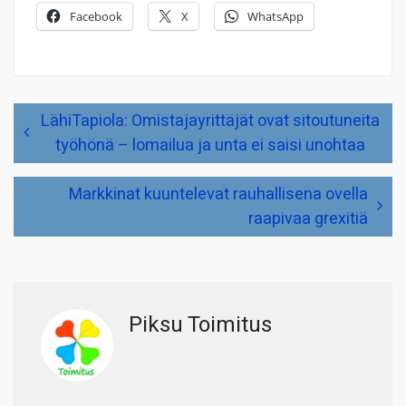
Facebook
X
WhatsApp
Artikkelien
LähiTapiola: Omistajayrittäjät ovat sitoutuneita
selaus
työhönä – lomailua ja unta ei saisi unohtaa
Markkinat kuuntelevat rauhallisena ovella
raapivaa grexitiä
Piksu Toimitus