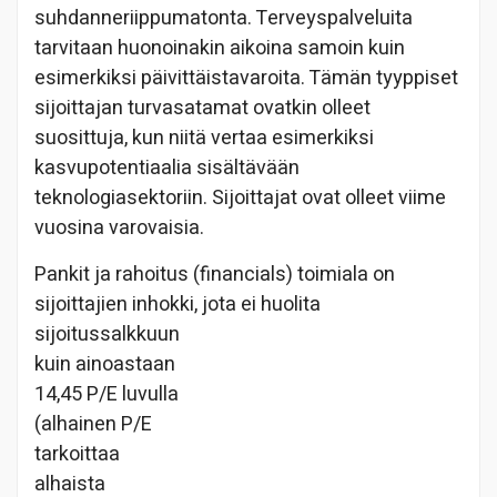
suhdanneriippumatonta. Terveyspalveluita
tarvitaan huonoinakin aikoina samoin kuin
esimerkiksi päivittäistavaroita. Tämän tyyppiset
sijoittajan turvasatamat ovatkin olleet
suosittuja, kun niitä vertaa esimerkiksi
kasvupotentiaalia sisältävään
teknologiasektoriin. Sijoittajat ovat olleet viime
vuosina varovaisia.
Pankit ja rahoitus (financials) toimiala on
sijoittajien inhokki, jota ei huolit
a
sijoitussalkkuun
kuin ainoastaan
14,45 P/E luvulla
(alhainen P/E
tarkoittaa
alhaista