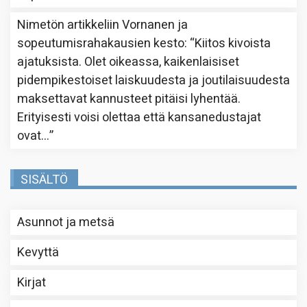
Nimetön
artikkeliin
Vornanen ja
sopeutumisrahakausien kesto
: “
Kiitos kivoista
ajatuksista. Olet oikeassa, kaikenlaisiset
pidempikestoiset laiskuudesta ja joutilaisuudesta
maksettavat kannusteet pitäisi lyhentää.
Erityisesti voisi olettaa että kansanedustajat
ovat…
”
SISÄLTÖ
Asunnot ja metsä
Kevyttä
Kirjat