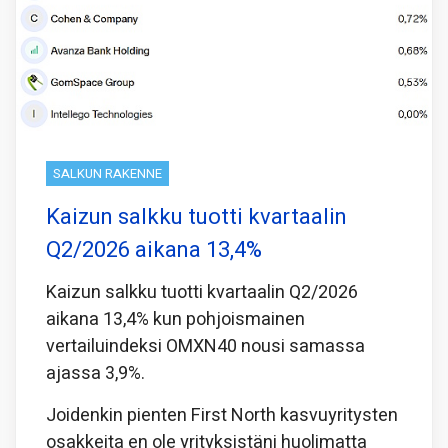
SALKUN RAKENNE
Kaizun salkku tuotti kvartaalin
Q2/2026 aikana 13,4%
Kaizun salkku tuotti kvartaalin Q2/2026
aikana 13,4% kun pohjoismainen
vertailuindeksi OMXN40 nousi samassa
ajassa 3,9%.
Joidenkin pienten First North kasvuyritysten
osakkeita en ole yrityksistäni huolimatta