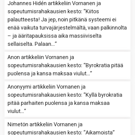
Johannes Hidén
artikkeliin
Vornanen ja
sopeutumisrahakausien kesto
: “
Kiitos
palautteesta! Ja jep, noin pitkänä systeemi ei
enää vaikuta turvajärjestelmältä, vaan palkinnolta
– ja ääritapauksissa aika massiiviselta
sellaiselta. Palaan…
”
Anon
artikkeliin
Vornanen ja
sopeutumisrahakausien kesto
: “
Byrokratia pitää
puolensa ja kansa maksaa viulut…
”
Anonyymi
artikkeliin
Vornanen ja
sopeutumisrahakausien kesto
: “
Kyllä byrokratia
pitää parhaiten puolensa ja kansa maksaa
viulut…
”
Nimetön
artikkeliin
Vornanen ja
sopeutumisrahakausien kesto
: “
Aikamoista
”