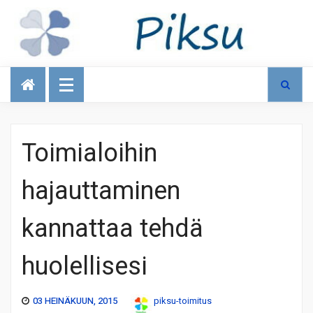
Talous
Toimialoihin
hajauttaminen
kannattaa tehdä
huolellisesi
03 HEINÄKUUN, 2015
piksu-toimitus