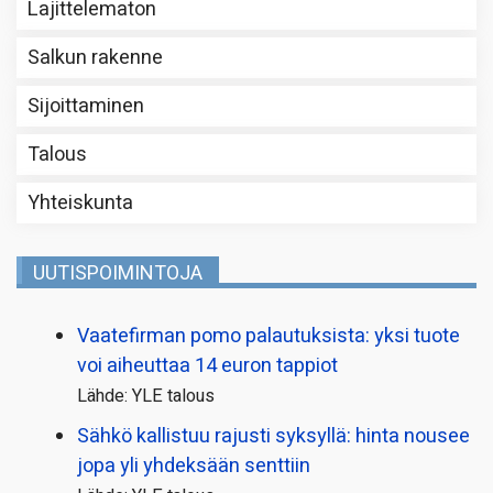
Lajittelematon
Salkun rakenne
Sijoittaminen
Talous
Yhteiskunta
UUTISPOIMINTOJA
Vaatefirman pomo palautuksista: yksi tuote
voi aiheuttaa 14 euron tappiot
Lähde: YLE talous
Sähkö kallistuu rajusti syksyllä: hinta nousee
jopa yli yhdeksään senttiin