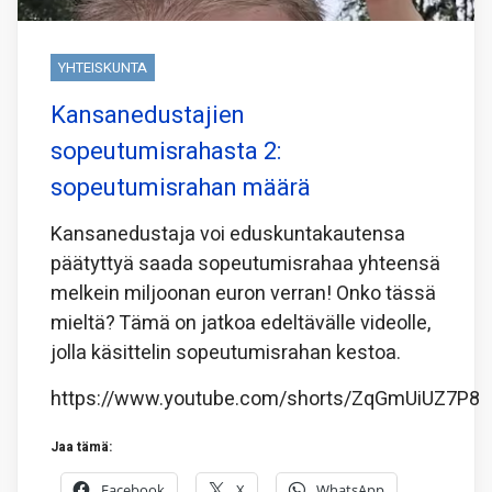
YHTEISKUNTA
Kansanedustajien
sopeutumisrahasta 2:
sopeutumisrahan määrä
Kansanedustaja voi eduskuntakautensa
päätyttyä saada sopeutumisrahaa yhteensä
melkein miljoonan euron verran! Onko tässä
mieltä? Tämä on jatkoa edeltävälle videolle,
jolla käsittelin sopeutumisrahan kestoa.
https://www.youtube.com/shorts/ZqGmUiUZ7P8
Jaa tämä:
Facebook
X
WhatsApp