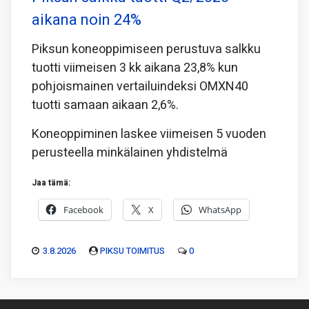
aikana noin 24%
Piksun koneoppimiseen perustuva salkku
tuotti viimeisen 3 kk aikana 23,8% kun
pohjoismainen vertailuindeksi OMXN40
tuotti samaan aikaan 2,6%.
Koneoppiminen laskee viimeisen 5 vuoden
perusteella minkälainen yhdistelmä
Jaa tämä:
Facebook
X
WhatsApp
3.8.2026
PIKSU TOIMITUS
0