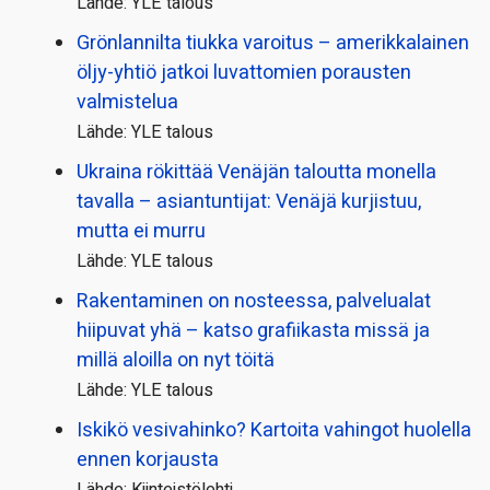
Lähde: YLE talous
Grönlannilta tiukka varoitus – amerikkalainen
öljy-yhtiö jatkoi luvattomien porausten
valmistelua
Lähde: YLE talous
Ukraina rökittää Venäjän taloutta monella
tavalla – asiantuntijat: Venäjä kurjistuu,
mutta ei murru
Lähde: YLE talous
Rakentaminen on nosteessa, palvelualat
hiipuvat yhä – katso grafiikasta missä ja
millä aloilla on nyt töitä
Lähde: YLE talous
Iskikö vesivahinko? Kartoita vahingot huolella
ennen korjausta
Lähde: Kiinteistölehti