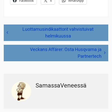
Facebook
X
WhatsApp
Artikkelien
Luottamusindikaattorit vahvistuivat
selaus
helmikuussa
Veckans Affärer: Osta Husqvarna ja
Partnertech
SamassaVeneessä