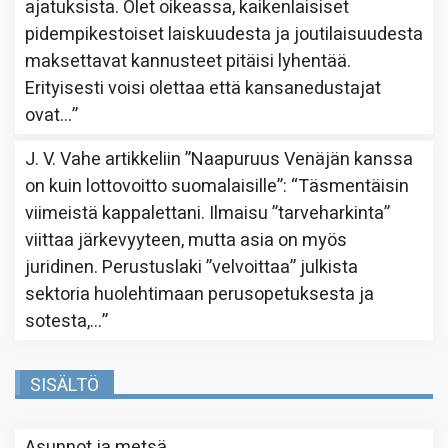
ajatuksista. Olet oikeassa, kaikenlaisiset
pidempikestoiset laiskuudesta ja joutilaisuudesta
maksettavat kannusteet pitäisi lyhentää.
Erityisesti voisi olettaa että kansanedustajat
ovat…
”
J. V. Vahe
artikkeliin
”Naapuruus Venäjän kanssa
on kuin lottovoitto suomalaisille”
: “
Täsmentäisin
viimeistä kappalettani. Ilmaisu ”tarveharkinta”
viittaa järkevyyteen, mutta asia on myös
juridinen. Perustuslaki ”velvoittaa” julkista
sektoria huolehtimaan perusopetuksesta ja
sotesta,…
”
SISÄLTÖ
Asunnot ja metsä