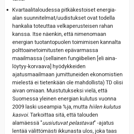
Kvartaalitaloudessa pitkäkestoiset energia-
alan suunnitelmat/uudistukset ovat todella
hankalia toteuttaa velkaperusteisen rahan
kanssa. Itse näenkin, että nimenomaan
energian tuotantopuolen toimimisen kannalta
polttoainetoimitusten epävarmassa
maailmassa (sellainen fungiibelien [eli aina-
löytyy-korvaava] hyödykkeiden
ajatusmaailmaan jumittuneiden ekonomistien
mielestä ei tietenkään ole mahdollista) TD olisi
aivan omiaan. Muistutukseksi vielä, että
Suomessa yleinen energian kulutus vuonna
2009 laski useampia %ja, mutta
hiilen kulutus
kasvoi
. Tarkoittaa sitä, että talouden
alamäessä "
uusiutuvat pelastavat
" -ajatus
lentää välittömästi ikkunasta ulos, joka taas