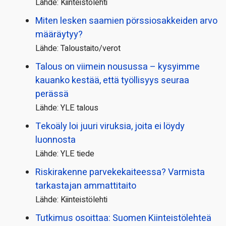
Lähde: Kiinteistölehti
Miten lesken saamien pörssi­osakkeiden arvo
määräytyy?
Lähde: Taloustaito/verot
Talous on viimein nousussa – kysyimme
kauanko kestää, että työllisyys seuraa
perässä
Lähde: YLE talous
Tekoäly loi juuri viruksia, joita ei löydy
luonnosta
Lähde: YLE tiede
Riskirakenne parvekekaiteessa? Varmista
tarkastajan ammattitaito
Lähde: Kiinteistölehti
Tutkimus osoittaa: Suomen Kiinteistölehteä