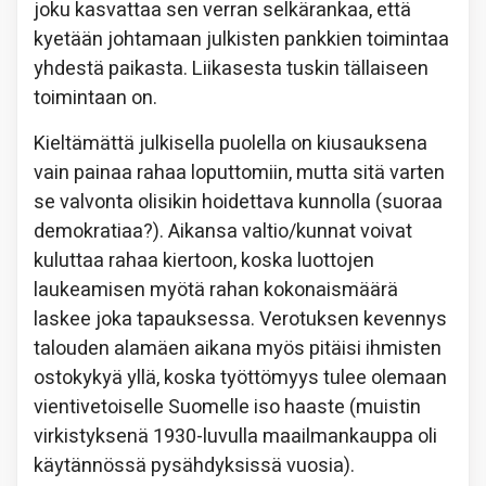
joku kasvattaa sen verran selkärankaa, että
kyetään johtamaan julkisten pankkien toimintaa
yhdestä paikasta. Liikasesta tuskin tällaiseen
toimintaan on.
Kieltämättä julkisella puolella on kiusauksena
vain painaa rahaa loputtomiin, mutta sitä varten
se valvonta olisikin hoidettava kunnolla (suoraa
demokratiaa?). Aikansa valtio/kunnat voivat
kuluttaa rahaa kiertoon, koska luottojen
laukeamisen myötä rahan kokonaismäärä
laskee joka tapauksessa. Verotuksen kevennys
talouden alamäen aikana myös pitäisi ihmisten
ostokykyä yllä, koska työttömyys tulee olemaan
vientivetoiselle Suomelle iso haaste (muistin
virkistyksenä 1930-luvulla maailmankauppa oli
käytännössä pysähdyksissä vuosia).