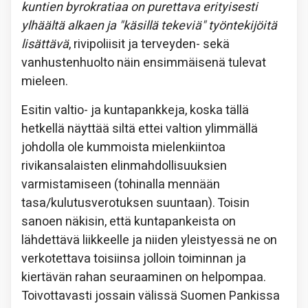
kuntien byrokratiaa on purettava erityisesti
ylhäältä alkaen
ja "käsillä tekeviä" työntekijöitä
lisättävä
, rivipoliisit ja terveyden- sekä
vanhustenhuolto näin ensimmäisenä tulevat
mieleen.
Esitin valtio- ja kuntapankkeja, koska tällä
hetkellä näyttää siltä ettei valtion ylimmällä
johdolla ole kummoista mielenkiintoa
rivikansalaisten elinmahdollisuuksien
varmistamiseen (tohinalla mennään
tasa/kulutusverotuksen suuntaan). Toisin
sanoen näkisin, että kuntapankeista on
lähdettävä liikkeelle ja niiden yleistyessä ne on
verkotettava toisiinsa jolloin toiminnan ja
kiertävän rahan seuraaminen on helpompaa.
Toivottavasti jossain välissä Suomen Pankissa