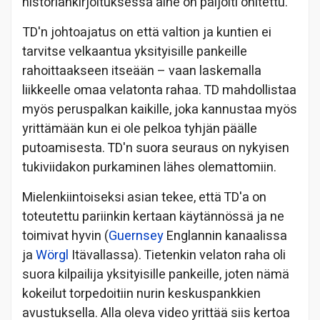
historiankirjoituksessa aihe on paljolti ohitettu.
TD'n johtoajatus on että valtion ja kuntien ei
tarvitse velkaantua yksityisille pankeille
rahoittaakseen itseään – vaan laskemalla
liikkeelle omaa velatonta rahaa. TD mahdollistaa
myös peruspalkan kaikille, joka kannustaa myös
yrittämään kun ei ole pelkoa tyhjän päälle
putoamisesta. TD'n suora seuraus on nykyisen
tukiviidakon purkaminen lähes olemattomiin.
Mielenkiintoiseksi asian tekee, että TD'a on
toteutettu pariinkin kertaan käytännössä ja ne
toimivat hyvin (
Guernsey
Englannin kanaalissa
ja
Wörgl
Itävallassa). Tietenkin velaton raha oli
suora kilpailija yksityisille pankeille, joten nämä
kokeilut torpedoitiin nurin keskuspankkien
avustuksella. Alla oleva video yrittää siis kertoa