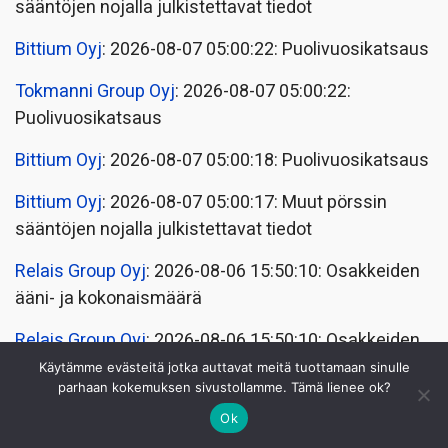
sääntöjen nojalla julkistettavat tiedot
Bittium Oyj
: 2026-08-07 05:00:22: Puolivuosikatsaus
Tokmanni Group Oyj
: 2026-08-07 05:00:22:
Puolivuosikatsaus
Bittium Oyj
: 2026-08-07 05:00:18: Puolivuosikatsaus
Bittium Oyj
: 2026-08-07 05:00:17: Muut pörssin
sääntöjen nojalla julkistettavat tiedot
Relais Group Oyj
: 2026-08-06 15:50:10: Osakkeiden
ääni- ja kokonaismäärä
Relais Group Oyj
: 2026-08-06 15:50:10: Osakkeiden
ääni- ja kokonaismäärä
Käytämme evästeitä jotka auttavat meitä tuottamaan sinulle
parhaan kokemuksen sivustollamme. Tämä lienee ok?
GRK Infra Oyj
: 2026-08-06 12:30:14: Sisäpiiritieto
Ok