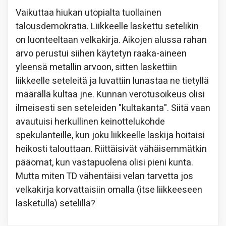
Vaikuttaa hiukan utopialta tuollainen
talousdemokratia. Liikkeelle laskettu setelikin
on luonteeltaan velkakirja. Aikojen alussa rahan
arvo perustui siihen käytetyn raaka-aineen
yleensä metallin arvoon, sitten laskettiin
liikkeelle seteleitä ja luvattiin lunastaa ne tietyllä
määrällä kultaa jne. Kunnan verotusoikeus olisi
ilmeisesti sen seteleiden "kultakanta". Siitä vaan
avautuisi herkullinen keinottelukohde
spekulanteille, kun joku liikkeelle laskija hoitaisi
heikosti talouttaan. Riittäisivät vähäisemmätkin
pääomat, kun vastapuolena olisi pieni kunta.
Mutta miten TD vähentäisi velan tarvetta jos
velkakirja korvattaisiin omalla (itse liikkeeseen
lasketulla) setelillä?