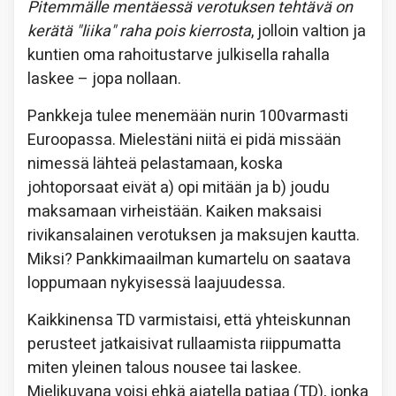
Pitemmälle mentäessä verotuksen tehtävä on
kerätä "liika" raha pois kierrosta
, jolloin valtion ja
kuntien oma rahoitustarve julkisella rahalla
laskee – jopa nollaan.
Pankkeja tulee menemään nurin 100varmasti
Euroopassa. Mielestäni niitä ei pidä missään
nimessä lähteä pelastamaan, koska
johtoporsaat eivät a) opi mitään ja b) joudu
maksamaan virheistään. Kaiken maksaisi
rivikansalainen verotuksen ja maksujen kautta.
Miksi? Pankkimaailman kumartelu on saatava
loppumaan nykyisessä laajuudessa.
Kaikkinensa TD varmistaisi, että yhteiskunnan
perusteet jatkaisivat rullaamista riippumatta
miten yleinen talous nousee tai laskee.
Mielikuvana voisi ehkä ajatella patjaa (TD), jonka