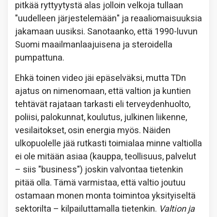
pitkää ryttyytystä alas jolloin velkoja tullaan
"uudelleen järjestelemään" ja reaaliomaisuuksia
jakamaan uusiksi. Sanotaanko, että 1990-luvun
Suomi maailmanlaajuisena ja steroidella
pumpattuna.
Ehkä toinen video jäi epäselväksi, mutta TDn
ajatus on nimenomaan, että valtion ja kuntien
tehtävät rajataan tarkasti eli terveydenhuolto,
poliisi, palokunnat, koulutus, julkinen liikenne,
vesilaitokset, osin energia myös. Näiden
ulkopuolelle jää rutkasti toimialaa minne valtiolla
ei ole mitään asiaa (kauppa, teollisuus, palvelut
– siis "business") joskin valvontaa tietenkin
pitää olla. Tämä varmistaa, että valtio joutuu
ostamaan monen monta toimintoa yksityiseltä
sektorilta – kilpailuttamalla tietenkin.
Valtion ja