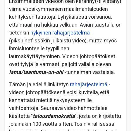
Ensimmäiseen videoon olen kerännyt/tiivistänyt
viime vuosikymmenien maailmantalouden
kehityksen taustoja. Lyhykäisesti voi sanoa,
että maailma hukkuu velkaan. Asian taustalla on
tietenkin
nykyinen rahajärjestelmä
(piksu.net'issäkin julkaistu video), mutta myös
ihmisluonteelle tyypillinen
laumakäyttäytyminen. Videon johtopäätökset
ovat tylyjä ja varmasti paljolti vallalla olevan
lama/taantuma-on-ohi
-tunnelman vastaisia.
Tämän ja edellä linkitetyn
rahajärjestelmä
-
videon johtopäätöksenä voisi kuvitella, että
kannattaisi miettiä nykysysteemille
vaihtoehtoja. Seuraava video hahmottelee
käsitettä "
talousdemokratia
", josta on kirjoitettu
jo ainakin 100 vuotta sitten. Tosin virallisessa