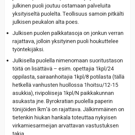
julkinen puoli joutuu ostamaan palveluita
yksityiseltä puolelta. Teollisuus samoin pitkälti
julkisen peukalon alta poes.
Julkisen puolen palkkatasoja on jonkun verran
rajattava, jolloin yksityinen puoli houkuttelee
työntekijäksi.
Julkisella puolella nimenomaan suoritustason
töitä on lisättävä – esim. opettajia 1kpl/24
oppilasta, sairaanhoitajia 1kpl/8 potilasta (tällä
hetkellä vanhusten huollossa 1hoitsu/12-15
asukkia), rivipoliiseja 1kpl/N paikkakunnan
asukasta jne. Byrokratian puolella paperin
tönijöiden lkm'ä on rajattava. Jälkimmäinen on
tietenkin hiukan hankala toteuttaa nykyisen
virkamiesarmeijan arvattavan vastustuksen
takia.