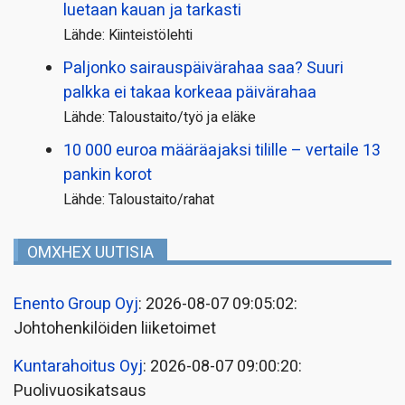
luetaan kauan ja tarkasti
Lähde: Kiinteistölehti
Paljonko sairauspäivä­rahaa saa? Suuri
palkka ei takaa korkeaa päivärahaa
Lähde: Taloustaito/työ ja eläke
10 000 euroa määräajaksi tilille – vertaile 13
pankin korot
Lähde: Taloustaito/rahat
OMXHEX UUTISIA
Enento Group Oyj
: 2026-08-07 09:05:02:
Johtohenkilöiden liiketoimet
Kuntarahoitus Oyj
: 2026-08-07 09:00:20:
Puolivuosikatsaus