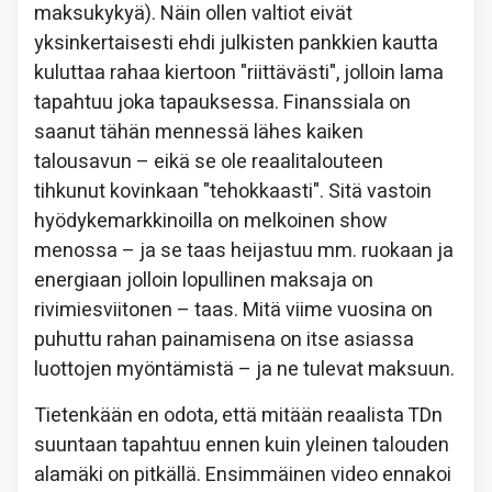
maksukykyä). Näin ollen valtiot eivät
yksinkertaisesti ehdi julkisten pankkien kautta
kuluttaa rahaa kiertoon "riittävästi", jolloin lama
tapahtuu joka tapauksessa. Finanssiala on
saanut tähän mennessä lähes kaiken
talousavun – eikä se ole reaalitalouteen
tihkunut kovinkaan "tehokkaasti". Sitä vastoin
hyödykemarkkinoilla on melkoinen show
menossa – ja se taas heijastuu mm. ruokaan ja
energiaan jolloin lopullinen maksaja on
rivimiesviitonen – taas. Mitä viime vuosina on
puhuttu rahan painamisena on itse asiassa
luottojen myöntämistä – ja ne tulevat maksuun.
Tietenkään en odota, että mitään reaalista TDn
suuntaan tapahtuu ennen kuin yleinen talouden
alamäki on pitkällä. Ensimmäinen video ennakoi