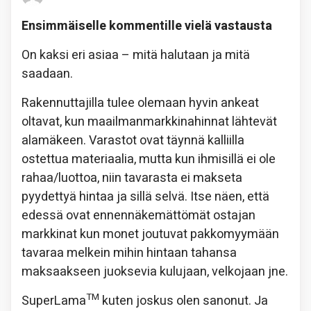
Ensimmäiselle kommentille vielä vastausta
On kaksi eri asiaa – mitä halutaan ja mitä
saadaan.
Rakennuttajilla tulee olemaan hyvin ankeat
oltavat, kun maailmanmarkkinahinnat lähtevät
alamäkeen. Varastot ovat täynnä kalliilla
ostettua materiaalia, mutta kun ihmisillä ei ole
rahaa/luottoa, niin tavarasta ei makseta
pyydettyä hintaa ja sillä selvä. Itse näen, että
edessä ovat ennennäkemättömät ostajan
markkinat kun monet joutuvat pakkomyymään
tavaraa melkein mihin hintaan tahansa
maksaakseen juoksevia kulujaan, velkojaan jne.
TM
SuperLama
kuten joskus olen sanonut. Ja