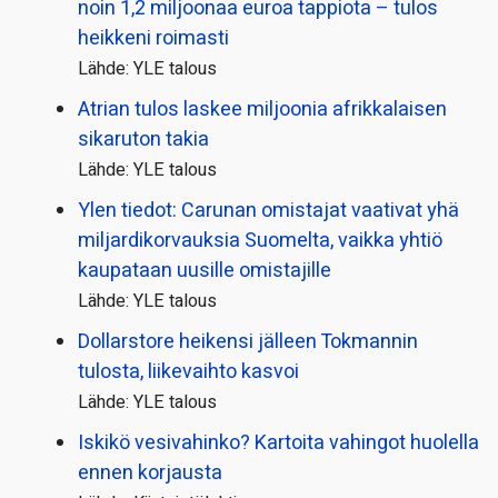
noin 1,2 miljoonaa euroa tappiota – tulos
heikkeni roimasti
Lähde: YLE talous
Atrian tulos laskee miljoonia afrikkalaisen
sikaruton takia
Lähde: YLE talous
Ylen tiedot: Carunan omistajat vaativat yhä
miljardi­korvauksia Suomelta, vaikka yhtiö
kaupataan uusille omistajille
Lähde: YLE talous
Dollarstore heikensi jälleen Tokmannin
tulosta, liikevaihto kasvoi
Lähde: YLE talous
Iskikö vesivahinko? Kartoita vahingot huolella
ennen korjausta