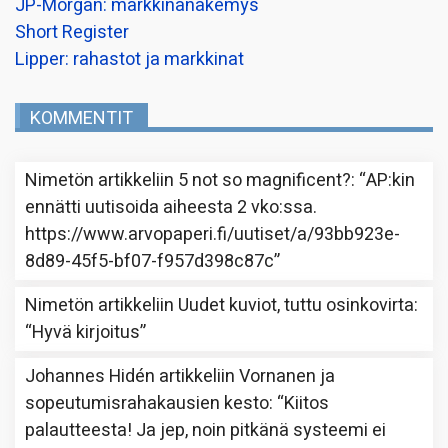
JP-Morgan: markkinanäkemys
Short Register
Lipper: rahastot ja markkinat
KOMMENTIT
Nimetön
artikkeliin
5 not so magnificent?
: “
AP:kin
ennätti uutisoida aiheesta 2 vko:ssa.
https://www.arvopaperi.fi/uutiset/a/93bb923e-
8d89-45f5-bf07-f957d398c87c
”
Nimetön
artikkeliin
Uudet kuviot, tuttu osinkovirta
:
“
Hyvä kirjoitus
”
Johannes Hidén
artikkeliin
Vornanen ja
sopeutumisrahakausien kesto
: “
Kiitos
palautteesta! Ja jep, noin pitkänä systeemi ei