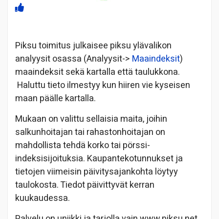
Piksu toimitus julkaisee piksu ylävalikon
analyysit osassa (Analyysit->
Maaindeksit
)
maaindeksit sekä kartalla että taulukkona.
Haluttu tieto ilmestyy kun hiiren vie kyseisen
maan päälle kartalla.
Mukaan on valittu sellaisia maita, joihin
salkunhoitajan tai rahastonhoitajan on
mahdollista tehdä korko tai pörssi-
indeksisijoituksia. Kaupantekotunnukset ja
tietojen viimeisin päivitysajankohta löytyy
taulokosta. Tiedot päivittyvät kerran
kuukaudessa.
Palvelu on uniikki ja tarjolla vain www.piksu.net