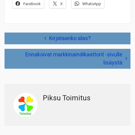
Facebook
X
WhatsApp
Artikkelien
Kirjataanko alas?
selaus
Ennakoivat markkinaindikaattorit -sivulle
lisäystä
Piksu Toimitus