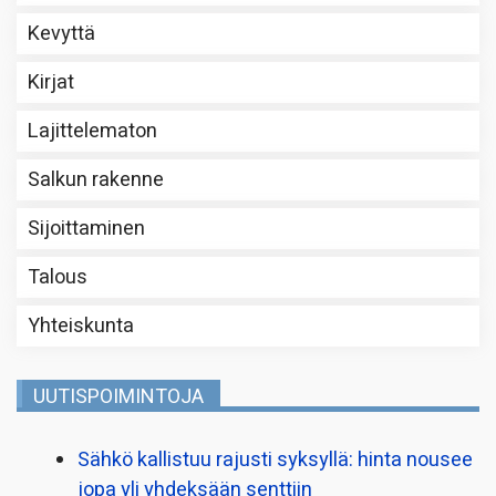
Kevyttä
Kirjat
Lajittelematon
Salkun rakenne
Sijoittaminen
Talous
Yhteiskunta
UUTISPOIMINTOJA
Sähkö kallistuu rajusti syksyllä: hinta nousee
jopa yli yhdeksään senttiin