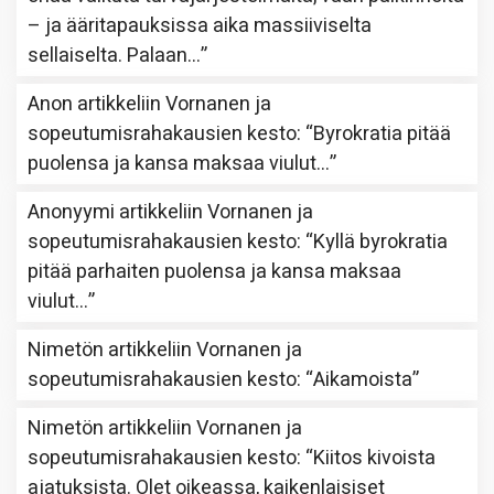
– ja ääritapauksissa aika massiiviselta
sellaiselta. Palaan…
”
Anon
artikkeliin
Vornanen ja
sopeutumisrahakausien kesto
: “
Byrokratia pitää
puolensa ja kansa maksaa viulut…
”
Anonyymi
artikkeliin
Vornanen ja
sopeutumisrahakausien kesto
: “
Kyllä byrokratia
pitää parhaiten puolensa ja kansa maksaa
viulut…
”
Nimetön
artikkeliin
Vornanen ja
sopeutumisrahakausien kesto
: “
Aikamoista
”
Nimetön
artikkeliin
Vornanen ja
sopeutumisrahakausien kesto
: “
Kiitos kivoista
ajatuksista. Olet oikeassa, kaikenlaisiset