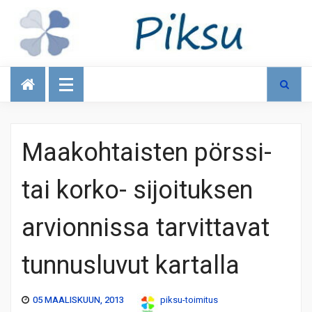
Talous
Maakohtaisten pörssi-
tai korko- sijoituksen
arvionnissa tarvittavat
tunnusluvut kartalla
05 MAALISKUUN, 2013
piksu-toimitus