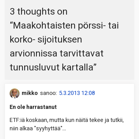
3 thoughts on
“
Maakohtaisten pörssi- tai
korko- sijoituksen
arvionnissa tarvittavat
tunnusluvut kartalla
”
mikko
sanoo:
5.3.2013 12:08
En ole harrastanut
ETF:iä koskaan, mutta kun näitä tekee ja tutkii,
niin alkaa "syyhyttää"…