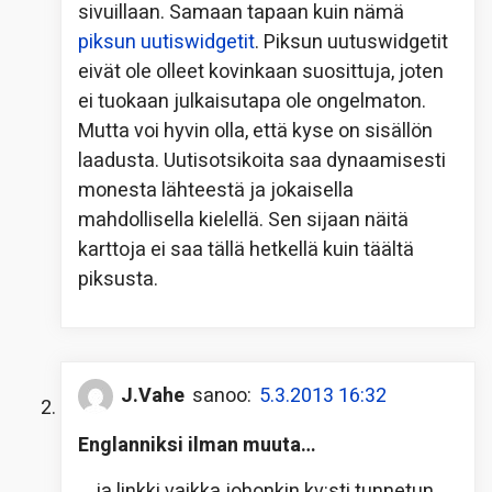
sivuillaan. Samaan tapaan kuin nämä
piksun uutiswidgetit
. Piksun uutuswidgetit
eivät ole olleet kovinkaan suosittuja, joten
ei tuokaan julkaisutapa ole ongelmaton.
Mutta voi hyvin olla, että kyse on sisällön
laadusta. Uutisotsikoita saa dynaamisesti
monesta lähteestä ja jokaisella
mahdollisella kielellä. Sen sijaan näitä
karttoja ei saa tällä hetkellä kuin täältä
piksusta.
J.Vahe
sanoo:
5.3.2013 16:32
Englanniksi ilman muuta…
… ja linkki vaikka johonkin kv:sti tunnetun