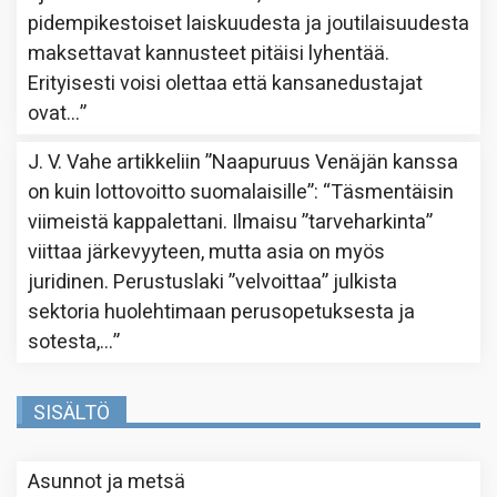
pidempikestoiset laiskuudesta ja joutilaisuudesta
maksettavat kannusteet pitäisi lyhentää.
Erityisesti voisi olettaa että kansanedustajat
ovat…
”
J. V. Vahe
artikkeliin
”Naapuruus Venäjän kanssa
on kuin lottovoitto suomalaisille”
: “
Täsmentäisin
viimeistä kappalettani. Ilmaisu ”tarveharkinta”
viittaa järkevyyteen, mutta asia on myös
juridinen. Perustuslaki ”velvoittaa” julkista
sektoria huolehtimaan perusopetuksesta ja
sotesta,…
”
SISÄLTÖ
Asunnot ja metsä