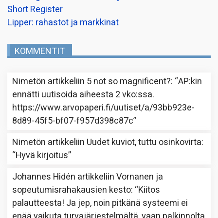
Short Register
Lipper: rahastot ja markkinat
KOMMENTIT
Nimetön
artikkeliin
5 not so magnificent?
: “
AP:kin
ennätti uutisoida aiheesta 2 vko:ssa.
https://www.arvopaperi.fi/uutiset/a/93bb923e-
8d89-45f5-bf07-f957d398c87c
”
Nimetön
artikkeliin
Uudet kuviot, tuttu osinkovirta
:
“
Hyvä kirjoitus
”
Johannes Hidén
artikkeliin
Vornanen ja
sopeutumisrahakausien kesto
: “
Kiitos
palautteesta! Ja jep, noin pitkänä systeemi ei
enää vaikuta turvajärjestelmältä, vaan palkinnolta