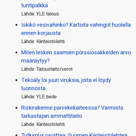
tuntipalkka
Lähde: YLE talous
Iskikö vesivahinko? Kartoita vahingot huolella
ennen korjausta
Lähde: Kiinteistölehti
Miten lesken saamien pörssi­osakkeiden arvo
määräytyy?
Lähde: Taloustaito/verot
Tekoäly loi juuri viruksia, joita ei löydy
luonnosta
Lähde: YLE tiede
Riskirakenne parvekekaiteessa? Varmista
tarkastajan ammattitaito
Lähde: Kiinteistölehti
Tutkimus osoittaa: Suomen Kiinteistölehteä