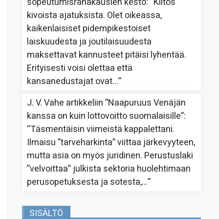
sopeutumisrahakausien kesto
: “
Kiitos
kivoista ajatuksista. Olet oikeassa,
kaikenlaisiset pidempikestoiset
laiskuudesta ja joutilaisuudesta
maksettavat kannusteet pitäisi lyhentää.
Erityisesti voisi olettaa että
kansanedustajat ovat…
”
J. V. Vahe
artikkeliin
”Naapuruus Venäjän
kanssa on kuin lottovoitto suomalaisille”
:
“
Täsmentäisin viimeistä kappalettani.
Ilmaisu ”tarveharkinta” viittaa järkevyyteen,
mutta asia on myös juridinen. Perustuslaki
”velvoittaa” julkista sektoria huolehtimaan
perusopetuksesta ja sotesta,…
”
SISÄLTÖ