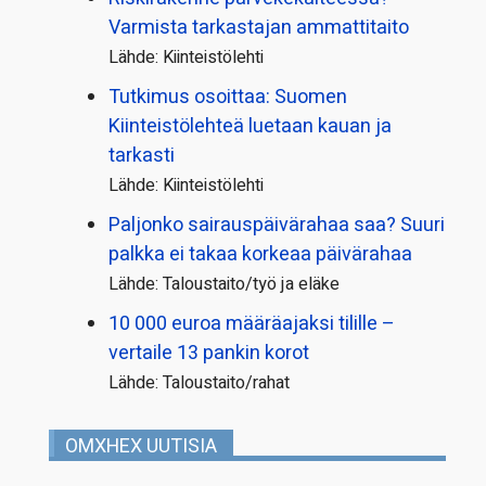
Varmista tarkastajan ammattitaito
Lähde: Kiinteistölehti
Tutkimus osoittaa: Suomen
Kiinteistölehteä luetaan kauan ja
tarkasti
Lähde: Kiinteistölehti
Paljonko sairauspäivä­rahaa saa? Suuri
palkka ei takaa korkeaa päivärahaa
Lähde: Taloustaito/työ ja eläke
10 000 euroa määräajaksi tilille –
vertaile 13 pankin korot
Lähde: Taloustaito/rahat
OMXHEX UUTISIA