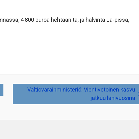
ssa, 4 800 euroa hehtaarilta, ja halvinta La-pissa,
Valtiovarainministeriö: Vientivetoinen kasvu
jatkuu lähivuosina