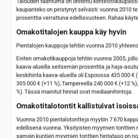
Talouden taantuma on ohitettu kiinteistökaupass
kaupanteko on piristynyt selvästi: vuonna 2010 te
prosenttia verrattuna edellisvuoteen. Rahaa käytet
Omakotitalojen kauppa käy hyvin
Pientalojen kauppoja tehtiin vuonna 2010 yhteens
Eniten omakotikauppoja tehtiin vuonna 2005, jollo
kaava-alueilla seitsemän prosenttia ja haja-asutu
keskihinta kaava-alueilla oli Espoossa 435 000 € 
305 000 € (+11 %), Tampereella 240 000 € (+12 %)
%). Tässä mainitut hinnat ovat mediaanihintoja.
Omakotitalotontit kallistuivat isois
Vuonna 2010 pientalotontteja myytiin 7 670 kapp
edellisenä vuonna. Yksityisten myymien tonttien 
samoin kuntien myymien tonttien hintataso on no