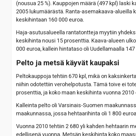
(nousua 25 %). Kauppojen määrä (497 kpl) laski kak
2005 lukumäärästä. Ranta-asemakaava-alueilla ka
keskihintaan 160 000 euroa.
Haja-asutusalueella rantatontteja myytiin yhdeks
keskihinta nousi 15 prosenttia. Kaava-alueen ul
000 euroa, kallein hintataso oli Uudellamaalla 147
Pelto ja metsä käyvät kaupaksi
Peltokauppoja tehtiin 670 kpl, mikä on kaksinker
niihin odotettiin verohelpotusta. Tämä toive ei to
prosenttia, ja koko maan keskihinta vuonna 2010 o
Kalleinta pelto oli Varsinais-Suomen maakunnassa,
maakunnassa, jossa hehtaarihinta oli 1 800 euroa
Vuonna 2010 tehtiin 2 680 yli kahden hehtaarin
edellisenä vuonna. Metsän keskihinta koko maass