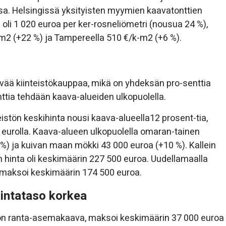
sa. Helsingissä yksityisten myymien kaavatonttien
 oli 1 020 euroa per ker-rosneliömetri (nousua 24 %),
m2 (+22 %) ja Tampereella 510 €/k-m2 (+6 %).
vää kiinteistökauppaa, mikä on yhdeksän pro-senttia
tia tehdään kaava-alueiden ulkopuolella.
istön keskihinta nousi kaava-alueella12 prosent-tia,
0 eurolla. Kaava-alueen ulkopuolella omaran-tainen
) ja kuivan maan mökki 43 000 euroa (+10 %). Kallein
 hinta oli keskimäärin 227 500 euroa. Uudellamaalla
 maksoi keskimäärin 174 500 euroa.
hintataso korkea
a on ranta-asemakaava, maksoi keskimäärin 37 000 euroa