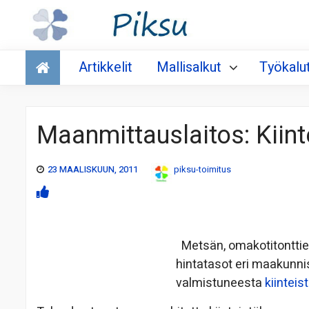
Talous
Artikkelit
Mallisalkut
Työkalu
Maanmittauslaitos: Kiint
23 MAALISKUUN, 2011
piksu-toimitus
Metsän, omakotitonttie
hintatasot eri maakunni
valmistuneesta
kiinteis