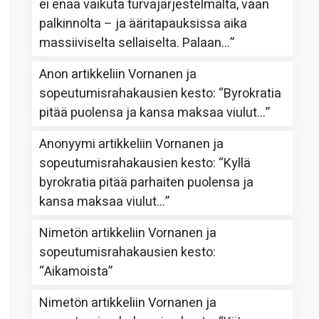
ei enää vaikuta turvajärjestelmältä, vaan
palkinnolta – ja ääritapauksissa aika
massiiviselta sellaiselta. Palaan…
”
Anon
artikkeliin
Vornanen ja
sopeutumisrahakausien kesto
: “
Byrokratia
pitää puolensa ja kansa maksaa viulut…
”
Anonyymi
artikkeliin
Vornanen ja
sopeutumisrahakausien kesto
: “
Kyllä
byrokratia pitää parhaiten puolensa ja
kansa maksaa viulut…
”
Nimetön
artikkeliin
Vornanen ja
sopeutumisrahakausien kesto
:
“
Aikamoista
”
Nimetön
artikkeliin
Vornanen ja