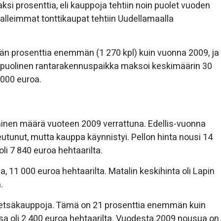
si prosenttia, eli kauppoja tehtiin noin puolet vuoden
lleimmat tonttikaupat tehtiin Uudellamaalla
än prosenttia enemmän (1 270 kpl) kuin vuonna 2009, ja
kopuolinen rantarakennuspaikka maksoi keskimäärin 30
 000 euroa.
tainen määrä vuoteen 2009 verrattuna. Edellis-vuonna
teutunut, mutta kauppa käynnistyi. Pellon hinta nousi 14
li 7 840 euroa hehtaarilta.
 11 000 euroa hehtaarilta. Matalin keskihinta oli Lapin
.
 metsäkauppoja. Tämä on 21 prosenttia enemmän kuin
a oli 2 400 euroa hehtaarilta. Vuodesta 2009 nousua on