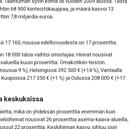
a. Taantuman syvin kohta oli vuoden 2009 alussa. Tästä
htiin 68 900 kiinteistökauppaa, ja määrä kasvoi 13
tiin 7,8 miljardia euroa.
ä 17 160, nousua edellisvuodesta on 17 prosenttia.
in 18 000 taloa vaihtoi omistajaa. Hinnat nousivat
salueilla kuusi prosenttia. Omakotikiin-teistön
(nousua 9 %), Helsingissä 392 500 € (+14 %), Vantaalla
, Kuopiossa 217 350 € (+1 %) ja Oulussa 208 000 € (+17
sa keskuksissa
aletta, mikä on yhdeksän prosenttia enemmän kuin
neliöhinnat nousivat 26 prosenttia asema-kaava-alueilla,
ussut 22 prosenttia. Keskihinnan kasvu johtuu osin