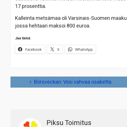
17 prosenttia.
Kalleinta metsämaa oli Varsinais-Suomen maakunna
jossa hehtaari maksoi 800 euroa.
Jaa tämä:
Facebook
X
WhatsApp
Artikkelien
Börsveckan: Viisi vahvaa osaketta
selaus
Piksu Toimitus