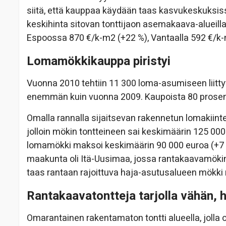
siitä, että kauppaa käydään taas kasvukeskuksis
keskihinta sitovan tonttijaon asemakaava-alueilla
Espoossa 870 €/k-m2 (+22 %), Vantaalla 592 €/k-
Lomamökkikauppa piristyi
Vuonna 2010 tehtiin 11 300 loma-asumiseen liitty
enemmän kuin vuonna 2009. Kaupoista 80 prosent
Omalla rannalla sijaitsevan rakennetun lomakiinte
jolloin mökin tontteineen sai keskimäärin 125 00
lomamökki maksoi keskimäärin 90 000 euroa (+7 %
maakunta oli Itä-Uusimaa, jossa rantakaavamökin
taas rantaan rajoittuva haja-asutusalueen mökki
Rantakaavatontteja tarjolla vähän, 
Omarantainen rakentamaton tontti alueella, joll