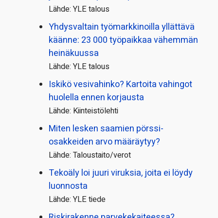
Lähde: YLE talous
Yhdysvaltain työmarkkinoilla yllättävä
käänne: 23 000 työpaikkaa vähemmän
heinäkuussa
Lähde: YLE talous
Iskikö vesivahinko? Kartoita vahingot
huolella ennen korjausta
Lähde: Kiinteistölehti
Miten lesken saamien pörssi­
osakkeiden arvo määräytyy?
Lähde: Taloustaito/verot
Tekoäly loi juuri viruksia, joita ei löydy
luonnosta
Lähde: YLE tiede
Riskirakenne parvekekaiteessa?