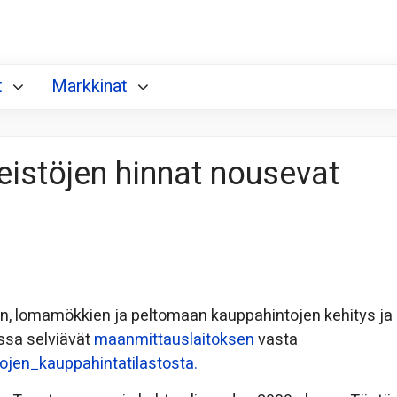
t
Markkinat
eistöjen hinnat nousevat
n, lomamökkien ja peltomaan kauppahintojen kehitys ja
ssa selviävät
maanmittauslaitoksen
vasta
tojen_kauppahintatilastosta.