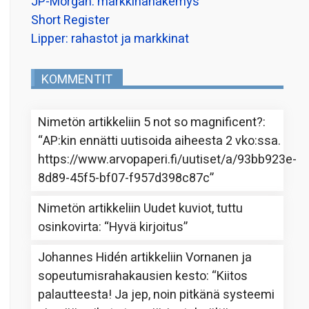
JP-Morgan: markkinanäkemys
Short Register
Lipper: rahastot ja markkinat
KOMMENTIT
Nimetön
artikkeliin
5 not so magnificent?
:
“
AP:kin ennätti uutisoida aiheesta 2 vko:ssa.
https://www.arvopaperi.fi/uutiset/a/93bb923e-
8d89-45f5-bf07-f957d398c87c
”
Nimetön
artikkeliin
Uudet kuviot, tuttu
osinkovirta
: “
Hyvä kirjoitus
”
Johannes Hidén
artikkeliin
Vornanen ja
sopeutumisrahakausien kesto
: “
Kiitos
palautteesta! Ja jep, noin pitkänä systeemi