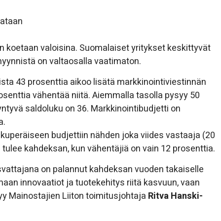
nataan
 koetaan valoisina. Suomalaiset yritykset keskittyvät
yynnistä on valtaosalla vaatimaton.
a 43 prosenttia aikoo lisätä markkinointiviestinnän
osenttia vähentää niitä. Aiemmalla tasolla pysyy 50
yntyvä saldoluku on 36. Markkinointibudjetti on
a.
alkuperäiseen budjettiin nähden joka viides vastaaja (20
tulee kahdeksan, kun vähentäjiä on vain 12 prosenttia.
vattajana on palannut kahdeksan vuoden takaiselle
maan innovaatiot ja tuotekehitys riitä kasvuun, vaan
y Mainostajien Liiton toimitusjohtaja
Ritva Hanski-