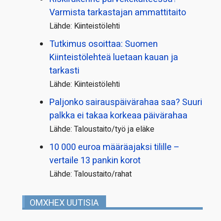
Varmista tarkastajan ammattitaito
Lähde: Kiinteistölehti
Tutkimus osoittaa: Suomen
Kiinteistölehteä luetaan kauan ja
tarkasti
Lähde: Kiinteistölehti
Paljonko sairauspäivä­rahaa saa? Suuri
palkka ei takaa korkeaa päivärahaa
Lähde: Taloustaito/työ ja eläke
10 000 euroa määräajaksi tilille –
vertaile 13 pankin korot
Lähde: Taloustaito/rahat
OMXHEX UUTISIA