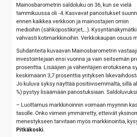
Mainosbarometrin saldoluku on 36, kun se vielä
tammikuussa oli -4. Kasvavat panostukset suun
ennen kaikkea verkkoon ja mainostajien omiin
medioihin (sähköpostikirjet,…). Kysyntänäkymätkin
vahvasti kotimarkkinoihin. Verkkokaupan osuus m
Suhdanteita kuvaavan Mainosbarometrin vastaajist
investointejaan ensi vuonna ja vain seitsemän pr
prosenttia. Lisääjien ja vähentäjien erotuksena s
keskimäärin 3,7 prosenttia yrityksen liikevaihdost
Jo kuluva syksy näyttää positiivisemmalta, sillä 
%) pystyy lisäämään panostuksiaan. Saldoluvuksi 
– Luottamus markkinoinnin voimaan myynnin kas
tasolle. Onko viimein ymmärretty, etteivät yksino
menestykseen tarvitaan myös markkinointia, kysy
Pitkäkoski
.