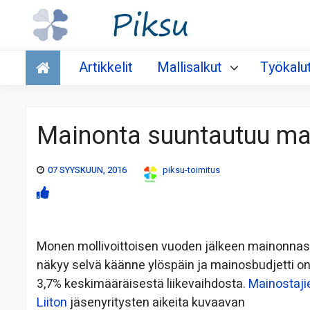
Talous
Artikkelit
Mallisalkut
Työkalu
Mainonta suuntautuu mai
07 SYYSKUUN, 2016
piksu-toimitus
Monen mollivoittoisen vuoden jälkeen mainonna
näkyy selvä käänne ylöspäin ja mainosbudjetti on
3,7% keskimääräisestä liikevaihdosta.
Mainostaji
Liiton
jäsenyritysten aikeita kuvaavan