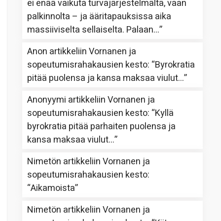
ei enää vaikuta turvajärjestelmältä, vaan
palkinnolta – ja ääritapauksissa aika
massiiviselta sellaiselta. Palaan…
”
Anon
artikkeliin
Vornanen ja
sopeutumisrahakausien kesto
: “
Byrokratia
pitää puolensa ja kansa maksaa viulut…
”
Anonyymi
artikkeliin
Vornanen ja
sopeutumisrahakausien kesto
: “
Kyllä
byrokratia pitää parhaiten puolensa ja
kansa maksaa viulut…
”
Nimetön
artikkeliin
Vornanen ja
sopeutumisrahakausien kesto
:
“
Aikamoista
”
Nimetön
artikkeliin
Vornanen ja