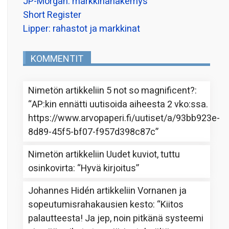
JP-Morgan: markkinanäkemys
Short Register
Lipper: rahastot ja markkinat
KOMMENTIT
Nimetön
artikkeliin
5 not so magnificent?
:
“
AP:kin ennätti uutisoida aiheesta 2 vko:ssa.
https://www.arvopaperi.fi/uutiset/a/93bb923e-
8d89-45f5-bf07-f957d398c87c
”
Nimetön
artikkeliin
Uudet kuviot, tuttu
osinkovirta
: “
Hyvä kirjoitus
”
Johannes Hidén
artikkeliin
Vornanen ja
sopeutumisrahakausien kesto
: “
Kiitos
palautteesta! Ja jep, noin pitkänä systeemi