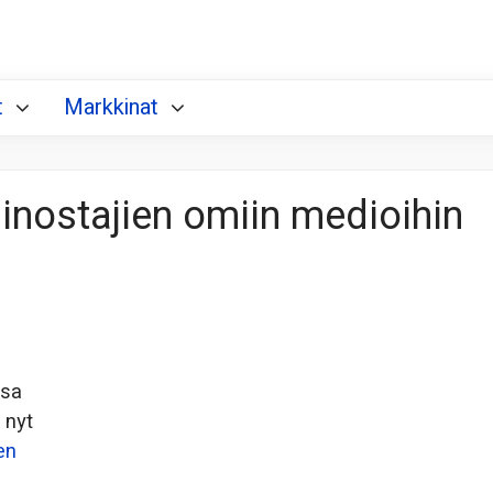
t
Markkinat
nostajien omiin medioihin
ssa
 nyt
en