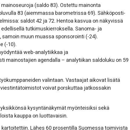
 mainoseuroja (saldo 83). Ostettu mainonta
oluvulla 83 (aiemmassa barometrissa 69). Sähköposti-
telmissa: saldot 42 ja 72. Hentoa kasvua on näkyvissä
 edellisellä tutkimuskierroksella. Sanoma- ja
), samoin muun muassa sponsorointi (-24).
 (-10).
 hyödyntää web-analytiikkaa ja
i mainostajien agendalla – analytiikan saldoluku on 59
yökumppaneiden valintaan. Vastaajat aikovat lisätä
 viestintätoimistot voivat porskuttaa jatkossakin
an yksikkönsä kysyntänäkymät myönteisiksi sekä
oista kauppa on luottavaisin.
kartoitettiin. Lähes 60 prosentilla Suomessa toimivista