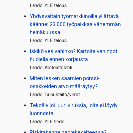
Lähde: YLE talous
Yhdysvaltain työmarkkinoilla yllättävä
käänne: 23 000 työpaikkaa vähemmän
heinäkuussa
Lähde: YLE talous
Iskikö vesivahinko? Kartoita vahingot
huolella ennen korjausta
Lähde: Kiinteistölehti
Miten lesken saamien pörssi­
osakkeiden arvo määräytyy?
Lähde: Taloustaito/verot
Tekoäly loi juuri viruksia, joita ei löydy
luonnosta
Lähde: YLE tiede
Riskirakenne parvekekaiteessa?