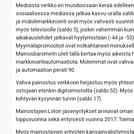
Medioista verkko eri muodoissaan kerää edelleen
sosiaalisessa mediassa jatkaa kasvu-uralla sald
ja mobiilimarkkinointi ovat myös vahvasti suunni
myös televisiolle (saldo 5), joskin vähemmän kuin
aikakauslehdet jatkavat hyytymistään (-44 ja -53
Myymäläpromootiot ovat notkahtaneet miinukselle
Mainosbarometri uteli tällä kertaa myös aikeista
markkinointiautomaatiota. Molemmat ovat vahvast
ja automaation peräti 90.
Vahva painostus verkkoon heijastuu myös yhteist
ostojaan etenkin digitoimistoilta (saldo 52). Myös
kiihtyvän kysynnän turvin (saldo 17).
Mainostajien Liiton jäsenyritykset arvioivat om
loppuvuonna sekä erityisesti vuonna 2017. Toimial
Myös mainostavien yritysten kansainvälistymistä 