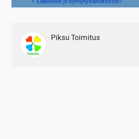
Eläkkeelle jo synnytyslaitoksesta?
selaus
Piksu Toimitus