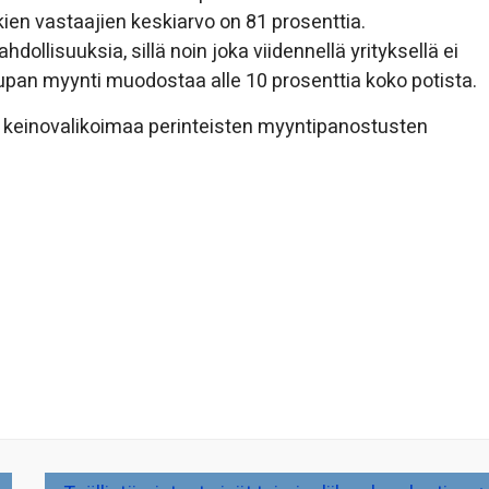
kkien vastaajien keskiarvo on 81 prosenttia.
llisuuksia, sillä noin joka viidennellä yrityksellä ei
aupan myynti muodostaa alle 10 prosenttia koko potista.
 keinovalikoimaa perinteisten myyntipanostusten