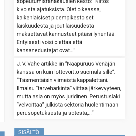
sopeutumisrahakausien kesto
: “
Kiitos
kivoista ajatuksista. Olet oikeassa,
kaikenlaisiset pidempikestoiset
laiskuudesta ja joutilaisuudesta
maksettavat kannusteet pitäisi lyhentää.
Erityisesti voisi olettaa että
kansanedustajat ovat…
”
J. V. Vahe
artikkeliin
”Naapuruus Venäjän
kanssa on kuin lottovoitto suomalaisille”
:
“
Täsmentäisin viimeistä kappalettani.
Ilmaisu ”tarveharkinta” viittaa järkevyyteen,
mutta asia on myös juridinen. Perustuslaki
”velvoittaa” julkista sektoria huolehtimaan
perusopetuksesta ja sotesta,…
”
SISÄLTÖ