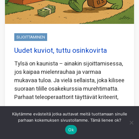
SIJOITTAMINEN
Uudet kuviot, tuttu osinkovirta
Tylsä on kaunista – ainakin sijoittamisessa,
jos kaipaa mielenrauhaa ja varmaa
mukavaa tuloa. Ja vielä sellaista, joka kilisee
suoraan tilille osakekurssia murehtimatta.
Parhaat teleoperaattorit täyttävät kriteerit,
Jaa tämä:
Käytämme evästeitä jotka auttavat meitä tuottamaan sinulle
parhaan kokemuksen sivustollamme. Tämä lienee ok?
Facebook
X
WhatsApp
Ok