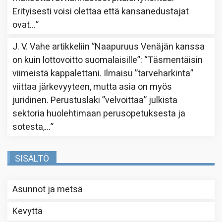
Erityisesti voisi olettaa että kansanedustajat
ovat…
”
J. V. Vahe
artikkeliin
”Naapuruus Venäjän kanssa
on kuin lottovoitto suomalaisille”
: “
Täsmentäisin
viimeistä kappalettani. Ilmaisu ”tarveharkinta”
viittaa järkevyyteen, mutta asia on myös
juridinen. Perustuslaki ”velvoittaa” julkista
sektoria huolehtimaan perusopetuksesta ja
sotesta,…
”
SISÄLTÖ
Asunnot ja metsä
Kevyttä