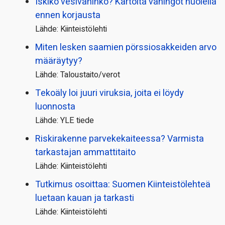
Iskikö vesivahinko? Kartoita vahingot huolella
ennen korjausta
Lähde: Kiinteistölehti
Miten lesken saamien pörssi­osakkeiden arvo
määräytyy?
Lähde: Taloustaito/verot
Tekoäly loi juuri viruksia, joita ei löydy
luonnosta
Lähde: YLE tiede
Riskirakenne parvekekaiteessa? Varmista
tarkastajan ammattitaito
Lähde: Kiinteistölehti
Tutkimus osoittaa: Suomen Kiinteistölehteä
luetaan kauan ja tarkasti
Lähde: Kiinteistölehti