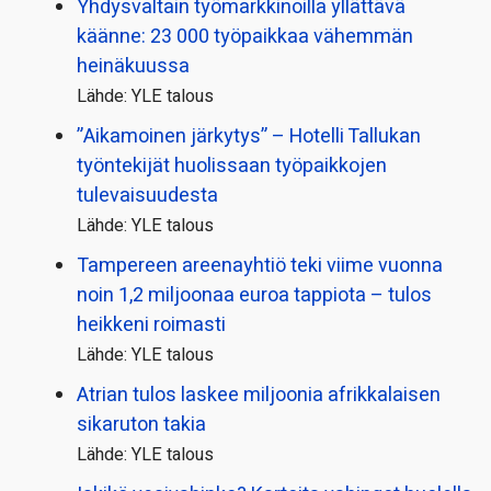
Yhdysvaltain työmarkkinoilla yllättävä
käänne: 23 000 työpaikkaa vähemmän
heinäkuussa
Lähde: YLE talous
”Aikamoinen järkytys” – Hotelli Tallukan
työntekijät huolissaan työpaikkojen
tulevaisuudesta
Lähde: YLE talous
Tampereen areenayhtiö teki viime vuonna
noin 1,2 miljoonaa euroa tappiota – tulos
heikkeni roimasti
Lähde: YLE talous
Atrian tulos laskee miljoonia afrikkalaisen
sikaruton takia
Lähde: YLE talous