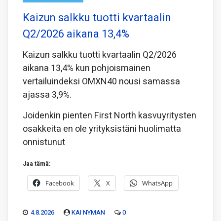
Kaizun salkku tuotti kvartaalin
Q2/2026 aikana 13,4%
Kaizun salkku tuotti kvartaalin Q2/2026
aikana 13,4% kun pohjoismainen
vertailuindeksi OMXN40 nousi samassa
ajassa 3,9%.
Joidenkin pienten First North kasvuyritysten
osakkeita en ole yrityksistäni huolimatta
onnistunut
Jaa tämä:
Facebook
X
WhatsApp
4.8.2026
KAI NYMAN
0