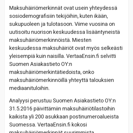
Maksuhäiriömerkinnät ovat usein yhteydessä
sosiodemografisiin tekijöihin, kuten ikään,
sukupuoleen ja tulotasoon. Viime vuosina on
uutisoitu nuorison keskuudessa lisääntyneistä
maksuhäiriömerkinnöistä. Miesten
keskuudessa maksuhäiriöt ovat myös selkeästi
yleisempiä kuin naisilla. VertaaEnsin.fi selvitti
Suomen Asiakastieto OY:n
maksuhäiriömerkintätiedoista, onko
maksuhäiriömerkinnöillä yhteyttä talouksien
mediaanituloihin.
Analyysi perustuu Suomen Asiakastieto OY:n
31.5.2016 päivittämiin maksuhäiriötilastoihin
kaikista yli 200 asukkaan postinumeroalueista
Suomessa. VertaaEnsin.fi kokosi
maksuhäiriömerkinnät suurimmista