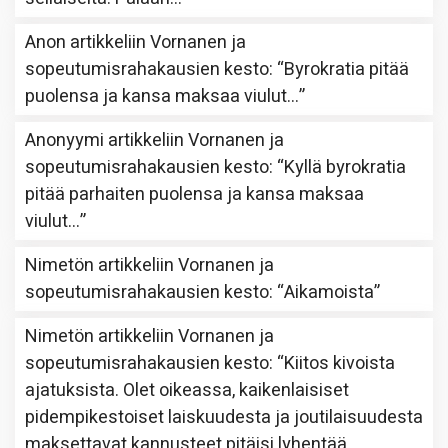
Anon
artikkeliin
Vornanen ja
sopeutumisrahakausien kesto
: “
Byrokratia pitää
puolensa ja kansa maksaa viulut…
”
Anonyymi
artikkeliin
Vornanen ja
sopeutumisrahakausien kesto
: “
Kyllä byrokratia
pitää parhaiten puolensa ja kansa maksaa
viulut…
”
Nimetön
artikkeliin
Vornanen ja
sopeutumisrahakausien kesto
: “
Aikamoista
”
Nimetön
artikkeliin
Vornanen ja
sopeutumisrahakausien kesto
: “
Kiitos kivoista
ajatuksista. Olet oikeassa, kaikenlaisiset
pidempikestoiset laiskuudesta ja joutilaisuudesta
maksettavat kannusteet pitäisi lyhentää.