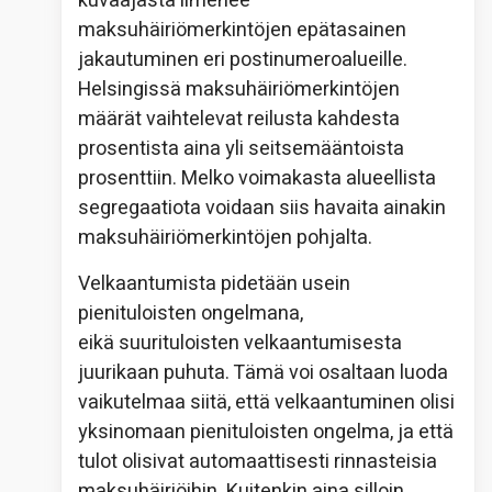
kuvaajasta ilmenee
maksuhäiriömerkintöjen epätasainen
jakautuminen eri postinumeroalueille.
Helsingissä maksuhäiriömerkintöjen
määrät vaihtelevat reilusta kahdesta
prosentista aina yli seitsemääntoista
prosenttiin. Melko voimakasta alueellista
segregaatiota voidaan siis havaita ainakin
maksuhäiriömerkintöjen pohjalta.
Velkaantumista pidetään usein
pienituloisten ongelmana,
eikä suurituloisten velkaantumisesta
juurikaan puhuta. Tämä voi osaltaan luoda
vaikutelmaa siitä, että velkaantuminen olisi
yksinomaan pienituloisten ongelma, ja että
tulot olisivat automaattisesti rinnasteisia
maksuhäiriöihin. Kuitenkin aina silloin