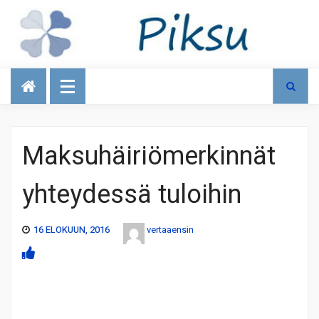
Talous
Maksuhäiriömerkinnät
yhteydessä tuloihin
16 ELOKUUN, 2016
vertaaensin