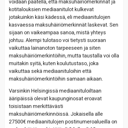
voidaan päätellä, että maksuhäiriömerkinnät ja
kotitalouksien mediaanitulot kulkevat
jotakuinkin käsi kädessä, eli mediaanitulojen
kasvaessa maksuhäiriömerkinnät laskevat. Sen
sijaan on vaikeampaa sanoa, mistä yhteys
johtuu. Alempi tulotaso voi tietysti suoraan
vaikuttaa lainanoton tarpeeseen ja siten
maksuhäiriömerkintöihin, mutta taustalla voi olla
muitakin syitä, kuten koulutustaso, joka
vaikuttaa sekä mediaanituloihin että
maksuhäiriömerkintöihin samaan aikaan.
Varsinkin Helsingissä mediaanituloiltaan
ääripäissä olevat kaupunginosat eroavat
toisistaan merkittävästi
maksuhäiriömerkinnöissä. Jokaisella alle
27500€ mediaanitulojen postinumeroalueilla on