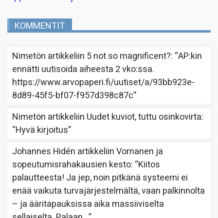
KOMMENTIT
Nimetön
artikkeliin
5 not so magnificent?
: “
AP:kin
ennätti uutisoida aiheesta 2 vko:ssa.
https://www.arvopaperi.fi/uutiset/a/93bb923e-
8d89-45f5-bf07-f957d398c87c
”
Nimetön
artikkeliin
Uudet kuviot, tuttu osinkovirta
:
“
Hyvä kirjoitus
”
Johannes Hidén
artikkeliin
Vornanen ja
sopeutumisrahakausien kesto
: “
Kiitos
palautteesta! Ja jep, noin pitkänä systeemi ei
enää vaikuta turvajärjestelmältä, vaan palkinnolta
– ja ääritapauksissa aika massiiviselta
sellaiselta. Palaan…
”