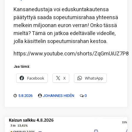
Kansanedustaja voi eduskuntakautensa
päätyttyä saada sopeutumisrahaa yhteensä
melkein miljoonan euron verran! Onko tässä
mieltä? Tämä on jatkoa edeltävälle videolle,
jolla käsittelin sopeutumisrahan kestoa.
https://www.youtube.com/shorts/ZqGmUiUZ7P8
Jaa tämä:
Facebook
X
WhatsApp
5.8.2026
JOHANNES HIDÉN
0