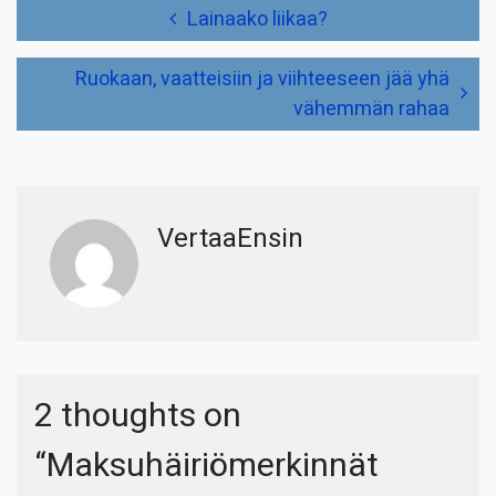
Artikkelien
Lainaako liikaa?
selaus
Ruokaan, vaatteisiin ja viihteeseen jää yhä
vähemmän rahaa
VertaaEnsin
2 thoughts on
“
Maksuhäiriömerkinnät