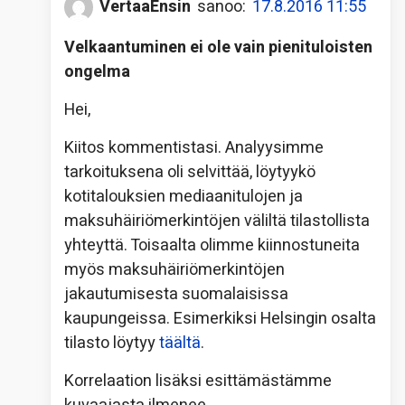
VertaaEnsin
sanoo:
17.8.2016 11:55
Velkaantuminen ei ole vain pienituloisten
ongelma
Hei,
Kiitos kommentistasi. Analyysimme
tarkoituksena oli selvittää, löytyykö
kotitalouksien mediaanitulojen ja
maksuhäiriömerkintöjen väliltä tilastollista
yhteyttä. Toisaalta olimme kiinnostuneita
myös maksuhäiriömerkintöjen
jakautumisesta suomalaisissa
kaupungeissa. Esimerkiksi Helsingin osalta
tilasto löytyy
täältä
.
Korrelaation lisäksi esittämästämme