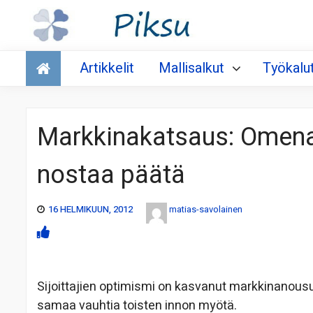
Talous
Artikkelit
Mallisalkut
Työkalu
Markkinakatsaus: Omena
nostaa päätä
16 HELMIKUUN, 2012
matias-savolainen
Sijoittajien optimismi on kasvanut markkinanous
samaa vauhtia toisten innon myötä.