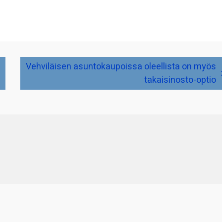
Vehviläisen asuntokaupoissa oleellista on myös
takaisinosto-optio