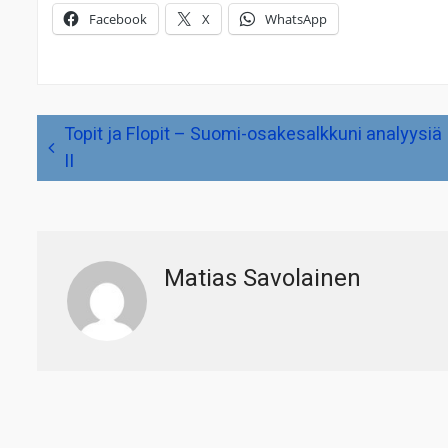
Facebook
X
WhatsApp
Artikkelien
Topit ja Flopit – Suomi-osakesalkkuni analyysiä
selaus
II
Matias Savolainen