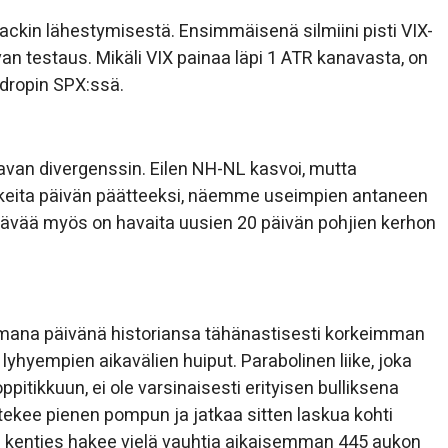
backin lähestymisestä. Ensimmäisenä silmiini pisti VIX-
n testaus. Mikäli VIX painaa läpi 1 ATR kanavasta, on
dropin SPX:ssä.
tavan divergenssin. Eilen NH-NL kasvoi, mutta
keita päivän päätteeksi, näemme useimpien antaneen
tävää myös on havaita uusien 20 päivän pohjien kerhon
amana päivänä historiansa tähänastisesti korkeimman
n lyhyempien aikavälien huiput. Parabolinen liike, joka
itikkuun, ei ole varsinaisesti erityisen bulliksena
 tekee pienen pompun ja jatkaa sitten laskua kohti
a kenties hakee vielä vauhtia aikaisemman 445 aukon