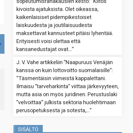
sopeutumisrahakausien kesto
: “
Kiitos
kivoista ajatuksista. Olet oikeassa,
kaikenlaisiset pidempikestoiset
laiskuudesta ja joutilaisuudesta
maksettavat kannusteet pitäisi lyhentää.
Erityisesti voisi olettaa että
kansanedustajat ovat…
”
J. V. Vahe
artikkeliin
”Naapuruus Venäjän
kanssa on kuin lottovoitto suomalaisille”
:
“
Täsmentäisin viimeistä kappalettani.
Ilmaisu ”tarveharkinta” viittaa järkevyyteen,
mutta asia on myös juridinen. Perustuslaki
”velvoittaa” julkista sektoria huolehtimaan
perusopetuksesta ja sotesta,…
”
SISÄLTÖ