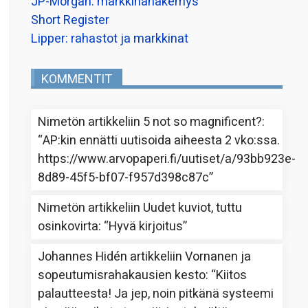
JP-Morgan: markkinanäkemys
Short Register
Lipper: rahastot ja markkinat
KOMMENTIT
Nimetön
artikkeliin
5 not so magnificent?
:
“
AP:kin ennätti uutisoida aiheesta 2 vko:ssa.
https://www.arvopaperi.fi/uutiset/a/93bb923e-
8d89-45f5-bf07-f957d398c87c
”
Nimetön
artikkeliin
Uudet kuviot, tuttu
osinkovirta
: “
Hyvä kirjoitus
”
Johannes Hidén
artikkeliin
Vornanen ja
sopeutumisrahakausien kesto
: “
Kiitos
palautteesta! Ja jep, noin pitkänä systeemi