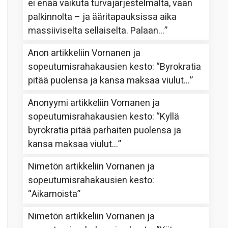
ei enää vaikuta turvajärjestelmältä, vaan
palkinnolta – ja ääritapauksissa aika
massiiviselta sellaiselta. Palaan…
”
Anon
artikkeliin
Vornanen ja
sopeutumisrahakausien kesto
: “
Byrokratia
pitää puolensa ja kansa maksaa viulut…
”
Anonyymi
artikkeliin
Vornanen ja
sopeutumisrahakausien kesto
: “
Kyllä
byrokratia pitää parhaiten puolensa ja
kansa maksaa viulut…
”
Nimetön
artikkeliin
Vornanen ja
sopeutumisrahakausien kesto
:
“
Aikamoista
”
Nimetön
artikkeliin
Vornanen ja