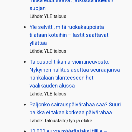
mitkä edut saavat jatkossa indeksin
suojan
Lähde: YLE talous
Yle selvitti, mitä ruokakaupoista
tilataan koteihin – lastit saattavat
yllättää
Lähde: YLE talous
Talous­politiikan arviointi­neuvosto:
Nykyinen hallitus asettaa seuraajansa
hankalaan tilanteeseen heti
vaalikauden alussa
Lähde: YLE talous
Paljonko sairauspäivä­rahaa saa? Suuri
palkka ei takaa korkeaa päivärahaa
Lähde: Taloustaito/työ ja eläke
10 000 euroa määräajaksi tilille –