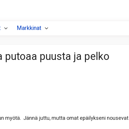
t
Markkinat
 putoaa puusta ja pelko
un myötä. Jännä juttu, mutta omat epäilykseni nousevat