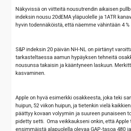
Näkyvissä on viitteitä nousutrendin aikaisen pull
indeksin nousu 20dEMA yläpuolelle ja 1ATR kanava
hyvin todennäköistä, että näemme vähintään 4 % 
S&P indeksin 20 päivän NH-NL on piirtänyt varoit
tarkasteltaessa aamun hypäyksen tehneitä osak
nousunsa takaisin ja kääntyneen laskuun. Merkit
kasvaminen.
Apple on hyvä esimerkki osakkeesta, joka teki s
huipun, 52 viikon huipun, ja tietenkin vielä kaikkie
päättyy kovaan volyymiin ja suureen punaiseen topp
pidetty setti. Oma veikkaukseni onkin, että Apple
ensimmäistä alapuolella olevaa GAP-tasoa 480 j