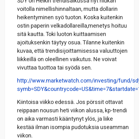
SDY on Heikin trendisalkussa nyt hiukan
voitolla nimellishinnaltaan, mutta dollarin
heikentyminen syö tuoton. Koska kuitenkin
ostin paperin velkadollareilla,menetys hoituu
sitä kautta. Toki luoton kuittaamisen
ajoituksenkin täytyy osua. Tilanne kuitenkin
kuvaa, että trendisijoittamisessa valuuttojen
liikkeillä on oleellinen vaikutus. Ne voivat
vivuttaa tuottoa tai syödä sen.
http://www.marketwatch.com/investing/fund/sd
symb=SDY&countrycode=US&time=7&startdate
Kiintoisa viikko edessä. Jos pörssit ottavat
reippaan nousun heti viikon alussa, kp-trendi
on aika varmasti kääntynyt ylös, ja liike
kestää ilman isompia pudotuksia useamman
viikon.