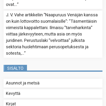
ovat…
”
J. V. Vahe
artikkeliin
”Naapuruus Venäjän kanssa
on kuin lottovoitto suomalaisille”
: “
Täsmentäisin
viimeistä kappalettani. Ilmaisu ”tarveharkinta”
viittaa järkevyyteen, mutta asia on myös
juridinen. Perustuslaki ”velvoittaa” julkista
sektoria huolehtimaan perusopetuksesta ja
sotesta,…
”
SISÄLTÖ
Asunnot ja metsä
Kevyttä
Kirjat