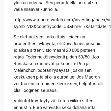
ylös on edessä. Sen perusteella pörssitkin
vielä niiaavat kunnolla.
http://www.marketwatch.com/investing/index/vi
symb=VIX&countrycode=US&time=7&startdate
Se olettaakseni tarkoittaisi joidenkin
prosenttien nykäystä, eli Dow Jones pussaisi
jo aikaa sitten visioimaani 20 000 pisteen
rajaa. Todennäköisyydenä pidän 50/50. Jos
Ranskassa menevät jatkoon Le Pen ja
Mélenchon, odotan rysäystä, joskin sen
keskuksen pitäisi olla euroalue. Jos Macron
voittaa ensimmäisen kierroksen, helpotusralli
olisi looginen seuraus.
Valuutat käyttäytyivät kuten viikko sitten
ennustin. Euro vahvistui sekä dollaria että