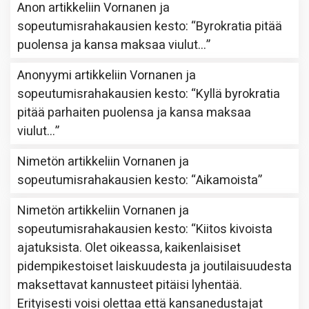
Anon
artikkeliin
Vornanen ja
sopeutumisrahakausien kesto
: “
Byrokratia pitää
puolensa ja kansa maksaa viulut…
”
Anonyymi
artikkeliin
Vornanen ja
sopeutumisrahakausien kesto
: “
Kyllä byrokratia
pitää parhaiten puolensa ja kansa maksaa
viulut…
”
Nimetön
artikkeliin
Vornanen ja
sopeutumisrahakausien kesto
: “
Aikamoista
”
Nimetön
artikkeliin
Vornanen ja
sopeutumisrahakausien kesto
: “
Kiitos kivoista
ajatuksista. Olet oikeassa, kaikenlaisiset
pidempikestoiset laiskuudesta ja joutilaisuudesta
maksettavat kannusteet pitäisi lyhentää.
Erityisesti voisi olettaa että kansanedustajat