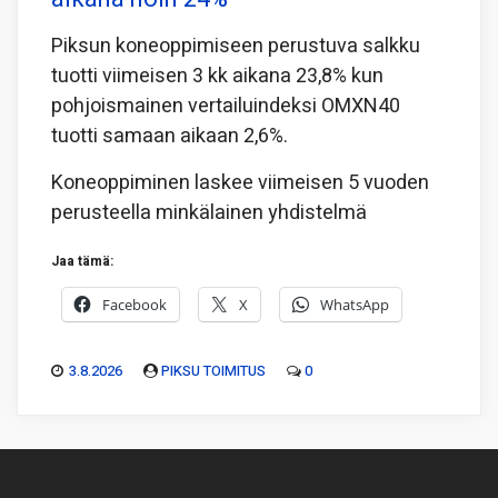
Piksun koneoppimiseen perustuva salkku
tuotti viimeisen 3 kk aikana 23,8% kun
pohjoismainen vertailuindeksi OMXN40
tuotti samaan aikaan 2,6%.
Koneoppiminen laskee viimeisen 5 vuoden
perusteella minkälainen yhdistelmä
Jaa tämä:
Facebook
X
WhatsApp
3.8.2026
PIKSU TOIMITUS
0