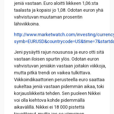
jeniä vastaan. Euro aloitti liikkeen 1,06:sta
taalasta ja kopaisi jo 1,08. Odotan euron yhä
vahvistuvan muutaman prosentin
lähiviikkoina.
http://www.marketwatch.com/investing/currenc
symb=EURUSD&countrycode=US&time=7&startd
Jeni pysäytti rajun nousunsa ja euro otti sitä
vastaan iloisen spurtin ylös. Odotan euron
vahvistuvan jeniäkin vastaan joitakin viikkoja,
mutta pitkä trendi on vaikea tulkittava.
Viikkoindikaattorien perusteella euro saattaa
sukeltaa jeniä vastaan pidemmän aikaa, toki
korjausliikkeitä tehden. Sen puoleen Nikkei
voi olla kiehtova kohde pidemmällä
aikavälillä. Nikkei ei 18 000 pistettä