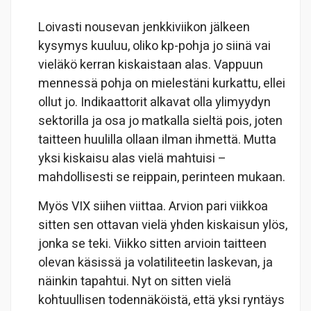
Loivasti nousevan jenkkiviikon jälkeen
kysymys kuuluu, oliko kp-pohja jo siinä vai
vieläkö kerran kiskaistaan alas. Vappuun
mennessä pohja on mielestäni kurkattu, ellei
ollut jo. Indikaattorit alkavat olla ylimyydyn
sektorilla ja osa jo matkalla sieltä pois, joten
taitteen huulilla ollaan ilman ihmettä. Mutta
yksi kiskaisu alas vielä mahtuisi –
mahdollisesti se reippain, perinteen mukaan.
Myös VIX siihen viittaa. Arvion pari viikkoa
sitten sen ottavan vielä yhden kiskaisun ylös,
jonka se teki. Viikko sitten arvioin taitteen
olevan käsissä ja volatiliteetin laskevan, ja
näinkin tapahtui. Nyt on sitten vielä
kohtuullisen todennäköistä, että yksi ryntäys