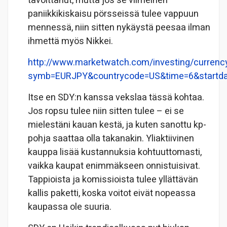
tavoittanut, mutta jos se viimeinen
paniikkikiskaisu pörsseissä tulee vappuun
mennessä, niin sitten nykäystä peesaa ilman
ihmettä myös Nikkei.
http://www.marketwatch.com/investing/currency
symb=EURJPY&countrycode=US&time=6&startd
Itse en SDY:n kanssa vekslaa tässä kohtaa.
Jos ropsu tulee niin sitten tulee – ei se
mielestäni kauan kestä, ja kuten sanottu kp-
pohja saattaa olla takanakin. Yliaktiivinen
kauppa lisää kustannuksia kohtuuttomasti,
vaikka kaupat enimmäkseen onnistuisivat.
Tappioista ja komissioista tulee yllättävän
kallis paketti, koska voitot eivät nopeassa
kaupassa ole suuria.