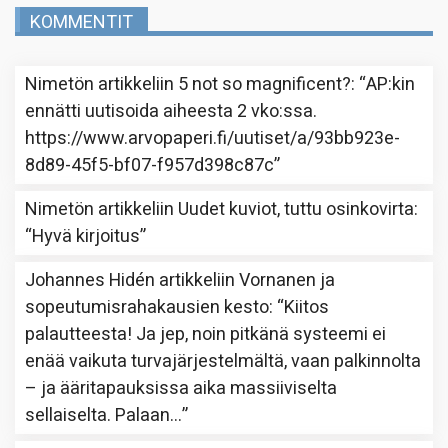
KOMMENTIT
Nimetön
artikkeliin
5 not so magnificent?
: “
AP:kin
ennätti uutisoida aiheesta 2 vko:ssa.
https://www.arvopaperi.fi/uutiset/a/93bb923e-
8d89-45f5-bf07-f957d398c87c
”
Nimetön
artikkeliin
Uudet kuviot, tuttu osinkovirta
:
“
Hyvä kirjoitus
”
Johannes Hidén
artikkeliin
Vornanen ja
sopeutumisrahakausien kesto
: “
Kiitos
palautteesta! Ja jep, noin pitkänä systeemi ei
enää vaikuta turvajärjestelmältä, vaan palkinnolta
– ja ääritapauksissa aika massiiviselta
sellaiselta. Palaan…
”