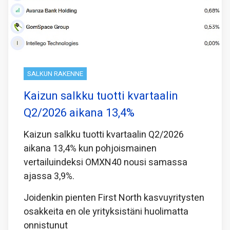
SALKUN RAKENNE
Kaizun salkku tuotti kvartaalin
Q2/2026 aikana 13,4%
Kaizun salkku tuotti kvartaalin Q2/2026
aikana 13,4% kun pohjoismainen
vertailuindeksi OMXN40 nousi samassa
ajassa 3,9%.
Joidenkin pienten First North kasvuyritysten
osakkeita en ole yrityksistäni huolimatta
onnistunut