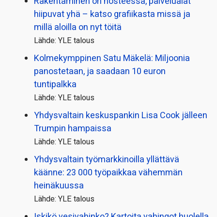
Rakentaminen on nosteessa, palvelualat
hiipuvat yhä – katso grafiikasta missä ja
millä aloilla on nyt töitä
Lähde: YLE talous
Kolmekymppinen Satu Mäkelä: Miljoonia
panostetaan, ja saadaan 10 euron
tuntipalkka
Lähde: YLE talous
Yhdysvaltain keskuspankin Lisa Cook jälleen
Trumpin hampaissa
Lähde: YLE talous
Yhdysvaltain työmarkkinoilla yllättävä
käänne: 23 000 työpaikkaa vähemmän
heinäkuussa
Lähde: YLE talous
Iskikö vesivahinko? Kartoita vahingot huolella