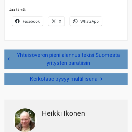
Jaa tämä:
Facebook
X
WhatsApp
Artikkelien
Yhteisöveron pieni alennus tekisi Suomesta
selaus
yritysten paratiisin
Korkotaso pysyy maltillisena
Heikki Ikonen