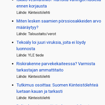
ennen korjausta
Lähde: Kiinteistölehti
Miten lesken saamien pörssi­osakkeiden arvo
määräytyy?
Lähde: Taloustaito/verot
Tekoäly loi juuri viruksia, joita ei löydy
luonnosta
Lähde: YLE tiede
Riskirakenne parvekekaiteessa? Varmista
tarkastajan ammattitaito
Lähde: Kiinteistölehti
Tutkimus osoittaa: Suomen Kiinteistölehteä
luetaan kauan ja tarkasti
Lähde: Kiinteistölehti