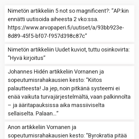
Nimetön
artikkeliin
5 not so magnificent?
: “
AP:kin
ennätti uutisoida aiheesta 2 vko:ssa.
https://www.arvopaperi.fi/uutiset/a/93bb923e-
8d89-45f5-bf07-f957d398c87c
”
Nimetön
artikkeliin
Uudet kuviot, tuttu osinkovirta
:
“
Hyvä kirjoitus
”
Johannes Hidén
artikkeliin
Vornanen ja
sopeutumisrahakausien kesto
: “
Kiitos
palautteesta! Ja jep, noin pitkänä systeemi ei
enää vaikuta turvajärjestelmältä, vaan palkinnolta
– ja ääritapauksissa aika massiiviselta
sellaiselta. Palaan…
”
Anon
artikkeliin
Vornanen ja
sopeutumisrahakausien kesto
: “
Byrokratia pitää