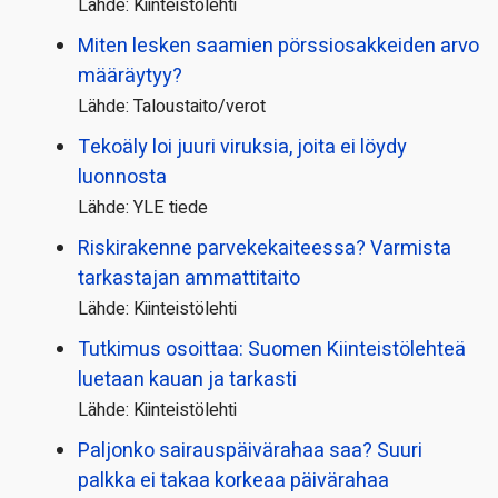
Lähde: Kiinteistölehti
Miten lesken saamien pörssi­osakkeiden arvo
määräytyy?
Lähde: Taloustaito/verot
Tekoäly loi juuri viruksia, joita ei löydy
luonnosta
Lähde: YLE tiede
Riskirakenne parvekekaiteessa? Varmista
tarkastajan ammattitaito
Lähde: Kiinteistölehti
Tutkimus osoittaa: Suomen Kiinteistölehteä
luetaan kauan ja tarkasti
Lähde: Kiinteistölehti
Paljonko sairauspäivä­rahaa saa? Suuri
palkka ei takaa korkeaa päivärahaa