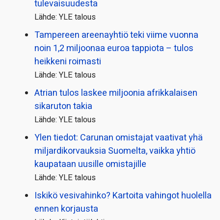
tulevaisuudesta
Lähde: YLE talous
Tampereen areenayhtiö teki viime vuonna
noin 1,2 miljoonaa euroa tappiota – tulos
heikkeni roimasti
Lähde: YLE talous
Atrian tulos laskee miljoonia afrikkalaisen
sikaruton takia
Lähde: YLE talous
Ylen tiedot: Carunan omistajat vaativat yhä
miljardi­korvauksia Suomelta, vaikka yhtiö
kaupataan uusille omistajille
Lähde: YLE talous
Iskikö vesivahinko? Kartoita vahingot huolella
ennen korjausta