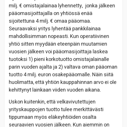
milj. € omistajalainaa lyhennetty, jonka jälkeen
pääomasijoittajalla on yhtiössä enää
sijoitettuna 4 milj. € omaa pääomaa.
Seuraavaksi yritys lyhentää pankkilainaa
mahdollisimman nopeasti. Kun operatiivinen
yhtiö sitten myydään eteenpäin muutamien
vuosien jälkeen voi pääomasijoittaja laskea
tuotoksi 1) pieni korkotuotto omistajalainalle
parin vuoden ajalta ja 2) valtava oman pääoman
tuotto 4 milj. euron osakepääomalle. Näin siitä
huolimatta, että yhtiön kauppahinnan arvo ei ole
kehittynyt lainkaan viiden vuoden aikana.
Uskon kuitenkin, että velkavivutettujen
yrityskauppojen tuotto tulee merkittävästi
tippumaan myös eläkeyhtiöiden osalta
seuraavien vuosien jälkeen. Kun aiemmin on