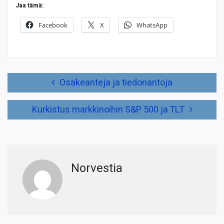
Jaa tämä:
Facebook
X
WhatsApp
Artikkelien
Osakeanteja ja tiedonantoja
selaus
Kurkistus markkinoihin S&P 500 ja TLT
Norvestia