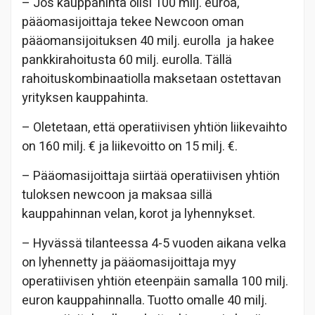
– Jos kauppahinta olisi 100 milj. euroa,
pääomasijoittaja tekee Newcoon oman
pääomansijoituksen 40 milj. eurolla ja hakee
pankkirahoitusta 60 milj. eurolla. Tällä
rahoituskombinaatiolla maksetaan ostettavan
yrityksen kauppahinta.
– Oletetaan, että operatiivisen yhtiön liikevaihto
on 160 milj. € ja liikevoitto on 15 milj. €.
– Pääomasijoittaja siirtää operatiivisen yhtiön
tuloksen newcoon ja maksaa sillä
kauppahinnan velan, korot ja lyhennykset.
– Hyvässä tilanteessa 4-5 vuoden aikana velka
on lyhennetty ja pääomasijoittaja myy
operatiivisen yhtiön eteenpäin samalla 100 milj.
euron kauppahinnalla. Tuotto omalle 40 milj.