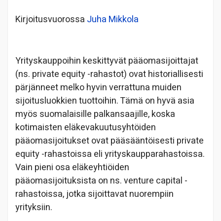
Kirjoitusvuorossa
Juha Mikkola
Yrityskauppoihin keskittyvät pääomasijoittajat
(ns. private equity -rahastot) ovat historiallisesti
pärjänneet melko hyvin verrattuna muiden
sijoitusluokkien tuottoihin. Tämä on hyvä asia
myös suomalaisille palkansaajille, koska
kotimaisten eläkevakuutusyhtöiden
pääomasijoitukset ovat pääsääntöisesti private
equity -rahastoissa eli yrityskaupparahastoissa.
Vain pieni osa eläkeyhtiöiden
pääomasijoituksista on ns. venture capital -
rahastoissa, jotka sijoittavat nuorempiin
yrityksiin.