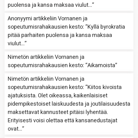
puolensa ja kansa maksaa viulut…
”
Anonyymi
artikkeliin
Vornanen ja
sopeutumisrahakausien kesto
: “
Kyllä byrokratia
pitää parhaiten puolensa ja kansa maksaa
viulut…
”
Nimetön
artikkeliin
Vornanen ja
sopeutumisrahakausien kesto
: “
Aikamoista
”
Nimetön
artikkeliin
Vornanen ja
sopeutumisrahakausien kesto
: “
Kiitos kivoista
ajatuksista. Olet oikeassa, kaikenlaisiset
pidempikestoiset laiskuudesta ja joutilaisuudesta
maksettavat kannusteet pitäisi lyhentää.
Erityisesti voisi olettaa että kansanedustajat
ovat…
”