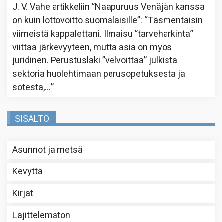
J. V. Vahe
artikkeliin
”Naapuruus Venäjän kanssa
on kuin lottovoitto suomalaisille”
: “
Täsmentäisin
viimeistä kappalettani. Ilmaisu ”tarveharkinta”
viittaa järkevyyteen, mutta asia on myös
juridinen. Perustuslaki ”velvoittaa” julkista
sektoria huolehtimaan perusopetuksesta ja
sotesta,…
”
SISÄLTÖ
Asunnot ja metsä
Kevyttä
Kirjat
Lajittelematon