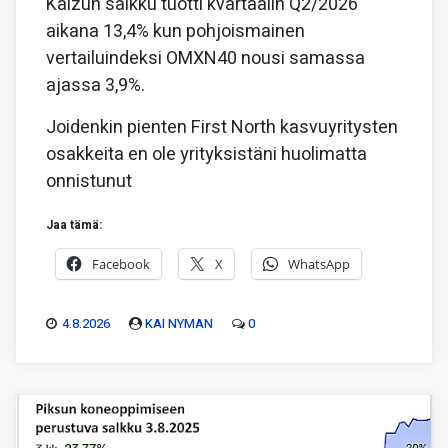
Kaizun salkku tuotti kvartaalin Q2/2026
aikana 13,4% kun pohjoismainen
vertailuindeksi OMXN40 nousi samassa
ajassa 3,9%.
Joidenkin pienten First North kasvuyritysten
osakkeita en ole yrityksistäni huolimatta
onnistunut
Jaa tämä:
Facebook
X
WhatsApp
4.8.2026
KAI NYMAN
0