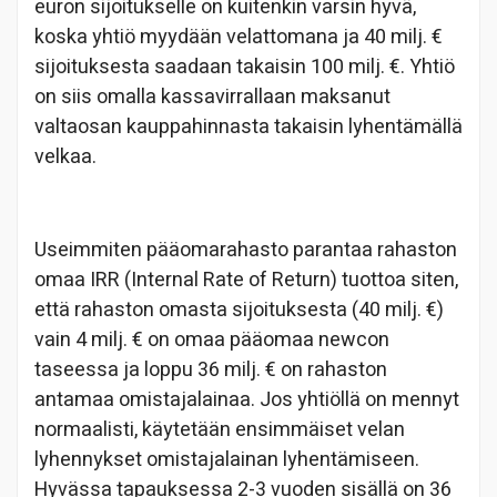
euron sijoitukselle on kuitenkin varsin hyvä,
koska yhtiö myydään velattomana ja 40 milj. €
sijoituksesta saadaan takaisin 100 milj. €. Yhtiö
on siis omalla kassavirrallaan maksanut
valtaosan kauppahinnasta takaisin lyhentämällä
velkaa.
Useimmiten pääomarahasto parantaa rahaston
omaa IRR (Internal Rate of Return) tuottoa siten,
että rahaston omasta sijoituksesta (40 milj. €)
vain 4 milj. € on omaa pääomaa newcon
taseessa ja loppu 36 milj. € on rahaston
antamaa omistajalainaa. Jos yhtiöllä on mennyt
normaalisti, käytetään ensimmäiset velan
lyhennykset omistajalainan lyhentämiseen.
Hyvässa tapauksessa 2-3 vuoden sisällä on 36