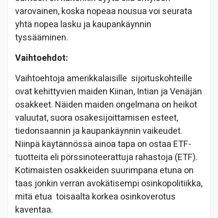
varovainen, koska nopeaa nousua voi seurata
yhtä nopea lasku ja kaupankäynnin
tyssääminen.
Vaihtoehdot:
Vaihtoehtoja amerikkalaisille sijoituskohteille
ovat kehittyvien maiden Kiinan, Intian ja Venäjän
osakkeet. Näiden maiden ongelmana on heikot
valuutat, suora osakesijoittamisen esteet,
tiedonsaannin ja kaupankäynnin vaikeudet.
Niinpä käytännössä ainoa tapa on ostaa ETF-
tuotteita eli pörssinoteerattuja rahastoja (ETF).
Kotimaisten osakkeiden suurimpana etuna on
taas jonkin verran avokätisempi osinkopolitiikka,
mitä etua toisaalta korkea osinkoverotus
kaventaa.