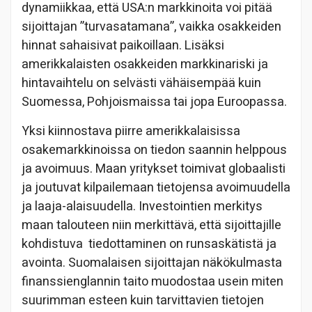
dynamiikkaa, että USA:n markkinoita voi pitää
sijoittajan ”turvasatamana”, vaikka osakkeiden
hinnat sahaisivat paikoillaan. Lisäksi
amerikkalaisten osakkeiden markkinariski ja
hintavaihtelu on selvästi vähäisempää kuin
Suomessa, Pohjoismaissa tai jopa Euroopassa.
Yksi kiinnostava piirre amerikkalaisissa
osakemarkkinoissa on tiedon saannin helppous
ja avoimuus. Maan yritykset toimivat globaalisti
ja joutuvat kilpailemaan tietojensa avoimuudella
ja laaja-alaisuudella. Investointien merkitys
maan talouteen niin merkittävä, että sijoittajille
kohdistuva tiedottaminen on runsaskätistä ja
avointa. Suomalaisen sijoittajan näkökulmasta
finanssienglannin taito muodostaa usein miten
suurimman esteen kuin tarvittavien tietojen