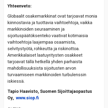
Yhteenveto:
Globaalit osakemarkkinat ovat tarjoavat monia
kiinnostavia ja tuottavia vaihtoehtoja, vaikka
markkinoiden seuraaminen ja
sijoituspäätöksenteko vaativat kotimaisia
vaihtoehtoja laajempaa osaamista,
selvitystyötä, rohkeutta ja riskinottoa.
Amerikkalaiset laatuyritysten osakkeet
tarjoavat tällä hetkellä yhden parhaista
mahdollisuuksista sijoitusten arvon
turvaamiseen markkinoiden turbulenssin
iskiessä.
Tapio Haavisto, Suomen Sijoittajaopastus
Oy,
www.siop.fi