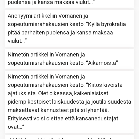
puolensa ja kansa maksaa viulut…
”
Anonyymi
artikkeliin
Vornanen ja
sopeutumisrahakausien kesto
: “
Kyllä byrokratia
pitää parhaiten puolensa ja kansa maksaa
viulut…
”
Nimetön
artikkeliin
Vornanen ja
sopeutumisrahakausien kesto
: “
Aikamoista
”
Nimetön
artikkeliin
Vornanen ja
sopeutumisrahakausien kesto
: “
Kiitos kivoista
ajatuksista. Olet oikeassa, kaikenlaisiset
pidempikestoiset laiskuudesta ja joutilaisuudesta
maksettavat kannusteet pitäisi lyhentää.
Erityisesti voisi olettaa että kansanedustajat
ovat…
”