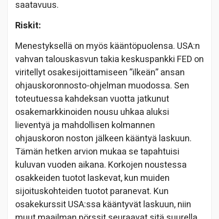
saatavuus.
Riskit:
Menestyksellä on myös kääntöpuolensa. USA:n
vahvan talouskasvun takia keskuspankki FED on
viritellyt osakesijoittamiseen ”ilkeän” ansan
ohjauskoronnosto-ohjelman muodossa. Sen
toteutuessa kahdeksan vuotta jatkunut
osakemarkkinoiden nousu uhkaa aluksi
lieventyä ja mahdollisen kolmannen
ohjauskoron noston jälkeen kääntyä laskuun.
Tämän hetken arvion mukaa se tapahtuisi
kuluvan vuoden aikana. Korkojen noustessa
osakkeiden tuotot laskevat, kun muiden
sijoituskohteiden tuotot paranevat. Kun
osakekurssit USA:ssa kääntyvät laskuun, niin
muut maailman pörssit seuraavat sitä suurella