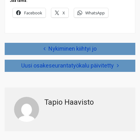
Jaa tämä:
Facebook
X
WhatsApp
Artikkelien
Nykiminen kiihtyi jo
selaus
Uusi osakeseurantatyökalu päivitetty
Tapio Haavisto