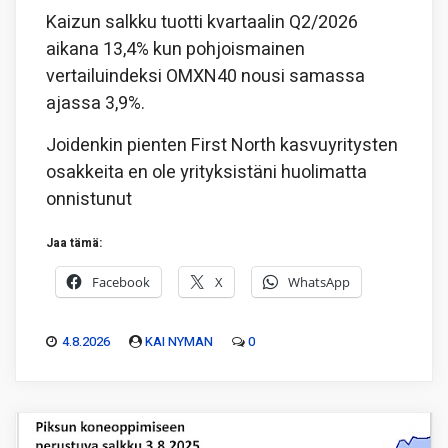
Kaizun salkku tuotti kvartaalin Q2/2026
aikana 13,4% kun pohjoismainen
vertailuindeksi OMXN40 nousi samassa
ajassa 3,9%.
Joidenkin pienten First North kasvuyritysten
osakkeita en ole yrityksistäni huolimatta
onnistunut
Jaa tämä:
Facebook
X
WhatsApp
4.8.2026
KAI NYMAN
0