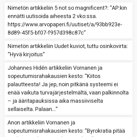
Nimetön
artikkeliin
5 not so magnificent?
: “
AP:kin
ennätti uutisoida aiheesta 2 vko:ssa.
https://www.arvopaperi.fi/uutiset/a/93bb923e-
8d89-45f5-bf07-f957d398c87c
”
Nimetön
artikkeliin
Uudet kuviot, tuttu osinkovirta
:
“
Hyvä kirjoitus
”
Johannes Hidén
artikkeliin
Vornanen ja
sopeutumisrahakausien kesto
: “
Kiitos
palautteesta! Ja jep, noin pitkänä systeemi ei
enää vaikuta turvajärjestelmältä, vaan palkinnolta
– ja ääritapauksissa aika massiiviselta
sellaiselta. Palaan…
”
Anon
artikkeliin
Vornanen ja
sopeutumisrahakausien kesto
: “
Byrokratia pitää