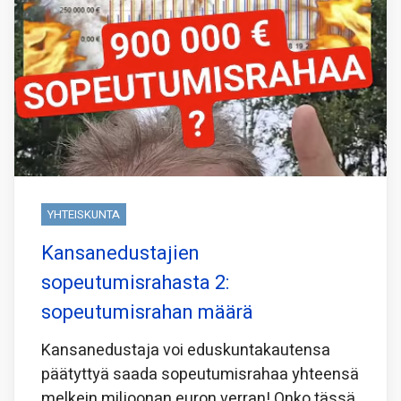
YHTEISKUNTA
Kansanedustajien
sopeutumisrahasta 2:
sopeutumisrahan määrä
Kansanedustaja voi eduskuntakautensa
päätyttyä saada sopeutumisrahaa yhteensä
melkein miljoonan euron verran! Onko tässä