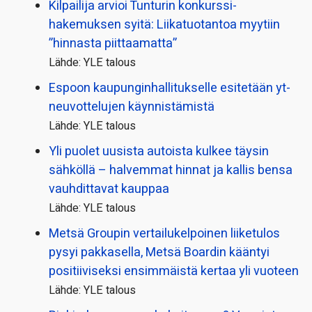
Kilpailija arvioi Tunturin konkurssi­
hakemuksen syitä: Liikatuotantoa myytiin
”hinnasta piittaamatta”
Lähde: YLE talous
Espoon kaupungin­hallitukselle esitetään yt-
neuvottelujen käynnistämistä
Lähde: YLE talous
Yli puolet uusista autoista kulkee täysin
sähköllä – halvemmat hinnat ja kallis bensa
vauhdittavat kauppaa
Lähde: YLE talous
Metsä Groupin vertailu­kelpoinen liiketulos
pysyi pakkasella, Metsä Boardin kääntyi
positiiviseksi ensimmäistä kertaa yli vuoteen
Lähde: YLE talous