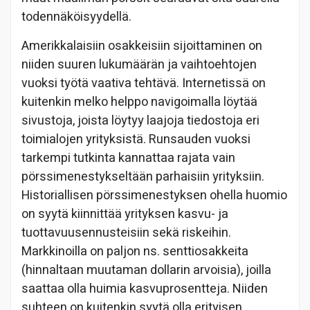
todennäköisyydellä.
Amerikkalaisiin osakkeisiin sijoittaminen on
niiden suuren lukumäärän ja vaihtoehtojen
vuoksi työtä vaativa tehtävä. Internetissä on
kuitenkin melko helppo navigoimalla löytää
sivustoja, joista löytyy laajoja tiedostoja eri
toimialojen yrityksistä. Runsauden vuoksi
tarkempi tutkinta kannattaa rajata vain
pörssimenestykseltään parhaisiin yrityksiin.
Historiallisen pörssimenestyksen ohella huomio
on syytä kiinnittää yrityksen kasvu- ja
tuottavuusennusteisiin sekä riskeihin.
Markkinoilla on paljon ns. senttiosakkeita
(hinnaltaan muutaman dollarin arvoisia), joilla
saattaa olla huimia kasvuprosentteja. Niiden
suhteen on kuitenkin syytä olla erityisen