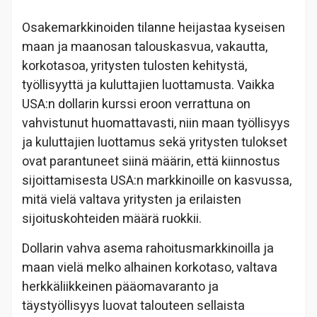
Osakemarkkinoiden tilanne heijastaa kyseisen
maan ja maanosan talouskasvua, vakautta,
korkotasoa, yritysten tulosten kehitystä,
työllisyyttä ja kuluttajien luottamusta. Vaikka
USA:n dollarin kurssi eroon verrattuna on
vahvistunut huomattavasti, niin maan työllisyys
ja kuluttajien luottamus sekä yritysten tulokset
ovat parantuneet siinä määrin, että kiinnostus
sijoittamisesta USA:n markkinoille on kasvussa,
mitä vielä valtava yritysten ja erilaisten
sijoituskohteiden määrä ruokkii.
Dollarin vahva asema rahoitusmarkkinoilla ja
maan vielä melko alhainen korkotaso, valtava
herkkäliikkeinen pääomavaranto ja
täystyöllisyys luovat talouteen sellaista