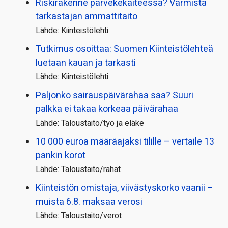
Riskirakenne parvekekaiteessa? Varmista
tarkastajan ammattitaito
Lähde: Kiinteistölehti
Tutkimus osoittaa: Suomen Kiinteistölehteä
luetaan kauan ja tarkasti
Lähde: Kiinteistölehti
Paljonko sairauspäivä­rahaa saa? Suuri
palkka ei takaa korkeaa päivärahaa
Lähde: Taloustaito/työ ja eläke
10 000 euroa määräajaksi tilille – vertaile 13
pankin korot
Lähde: Taloustaito/rahat
Kiinteistön omistaja, viivästyskorko vaanii –
muista 6.8. maksaa verosi
Lähde: Taloustaito/verot