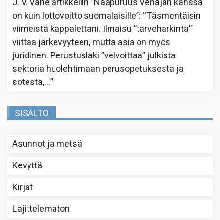
J. V. Vahe
artikkeliin
”Naapuruus Venäjän kanssa
on kuin lottovoitto suomalaisille”
: “
Täsmentäisin
viimeistä kappalettani. Ilmaisu ”tarveharkinta”
viittaa järkevyyteen, mutta asia on myös
juridinen. Perustuslaki ”velvoittaa” julkista
sektoria huolehtimaan perusopetuksesta ja
sotesta,…
”
SISÄLTÖ
Asunnot ja metsä
Kevyttä
Kirjat
Lajittelematon