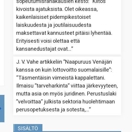
sopeutumisrahakausien kesto
: “
Kiitos
kivoista ajatuksista. Olet oikeassa,
kaikenlaisiset pidempikestoiset
laiskuudesta ja joutilaisuudesta
maksettavat kannusteet pitäisi lyhentää.
Erityisesti voisi olettaa että
kansanedustajat ovat…
”
J. V. Vahe
artikkeliin
”Naapuruus Venäjän
kanssa on kuin lottovoitto suomalaisille”
:
“
Täsmentäisin viimeistä kappalettani.
Ilmaisu ”tarveharkinta” viittaa järkevyyteen,
mutta asia on myös juridinen. Perustuslaki
”velvoittaa” julkista sektoria huolehtimaan
perusopetuksesta ja sotesta,…
”
SISÄLTÖ