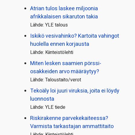
Atrian tulos laskee miljoonia
afrikkalaisen sikaruton takia
Lähde: YLE talous
Iskikö vesivahinko? Kartoita vahingot
huolella ennen korjausta
Lähde: Kiinteistölehti
Miten lesken saamien pörssi­
osakkeiden arvo määräytyy?
Lähde: Taloustaito/verot
Tekoäly loi juuri viruksia, joita ei löydy
luonnosta
Lähde: YLE tiede
Riskirakenne parvekekaiteessa?
Varmista tarkastajan ammattitaito
Lähde: Kiinteistölehti