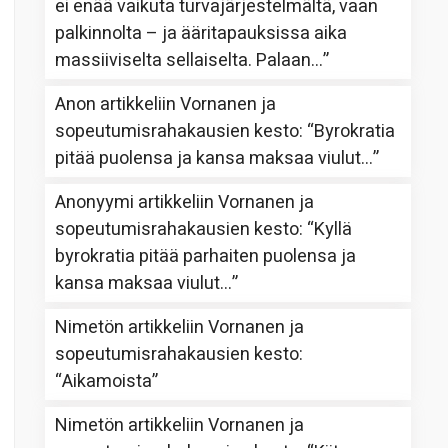
ei enää vaikuta turvajärjestelmältä, vaan
palkinnolta – ja ääritapauksissa aika
massiiviselta sellaiselta. Palaan…
”
Anon
artikkeliin
Vornanen ja
sopeutumisrahakausien kesto
: “
Byrokratia
pitää puolensa ja kansa maksaa viulut…
”
Anonyymi
artikkeliin
Vornanen ja
sopeutumisrahakausien kesto
: “
Kyllä
byrokratia pitää parhaiten puolensa ja
kansa maksaa viulut…
”
Nimetön
artikkeliin
Vornanen ja
sopeutumisrahakausien kesto
:
“
Aikamoista
”
Nimetön
artikkeliin
Vornanen ja