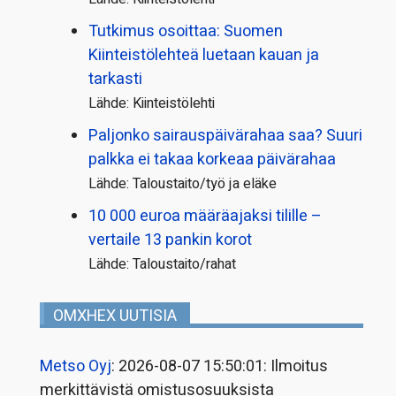
Tutkimus osoittaa: Suomen
Kiinteistölehteä luetaan kauan ja
tarkasti
Lähde: Kiinteistölehti
Paljonko sairauspäivä­rahaa saa? Suuri
palkka ei takaa korkeaa päivärahaa
Lähde: Taloustaito/työ ja eläke
10 000 euroa määräajaksi tilille –
vertaile 13 pankin korot
Lähde: Taloustaito/rahat
OMXHEX UUTISIA
Metso Oyj
: 2026-08-07 15:50:01: Ilmoitus
merkittävistä omistusosuuksista