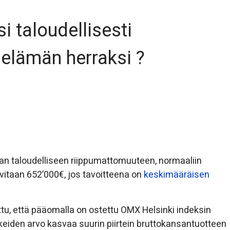
i taloudellisesti
elämän herraksi ?
aan taloudelliseen riippumattomuuteen, normaaliin
itaan 652’000€, jos tavoitteena on
keskimääräisen
u, että pääomalla on ostettu OMX Helsinki indeksin
keiden arvo kasvaa suurin piirtein bruttokansantuotteen