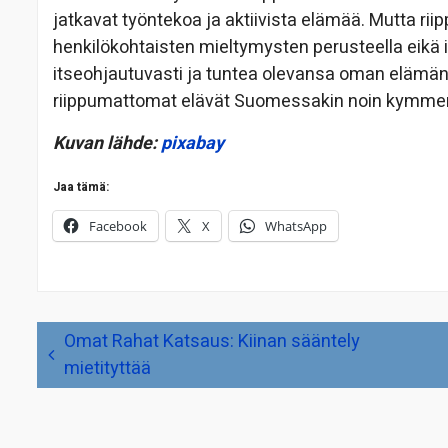
jatkavat työntekoa ja aktiivista elämää. Mutta ri
henkilökohtaisten mieltymysten perusteella eikä
itseohjautuvasti ja tuntea olevansa oman elämän 
riippumattomat elävät Suomessakin noin kymme
Kuvan lähde:
pixabay
Jaa tämä:
Facebook
X
WhatsApp
Artikkelien
Omat Rahat Katsaus: Kiinan sääntely
selaus
mietityttää