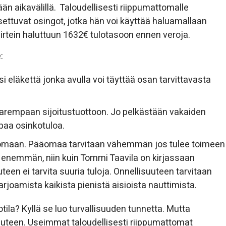
än aikavälillä. Taloudellisesti riippumattomalle
asettuvat osingot, jotka hän voi käyttää haluamallaan
 piirtein haluttuun 1632€ tulotasoon ennen veroja.
:
i eläkettä jonka avulla voi täyttää osan tarvittavasta
ä parempaan sijoitustuottoon. Jo pelkästään vakaiden
aa osinkotuloa.
ääomaan. Pääomaa tarvitaan vähemmän jos tulee toimeen
 enemmän, niin kuin Tommi Taavila on kirjassaan
teen ei tarvita suuria tuloja. Onnellisuuteen tarvitaan
rjoamista kaikista pienistä aisioista nauttimista.
ila? Kyllä se luo turvallisuuden tunnetta. Mutta
uuteen. Useimmat taloudellisesti riippumattomat