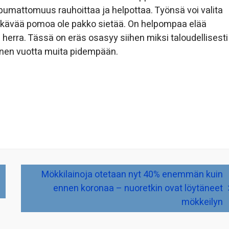
ippumattomuus rauhoittaa ja helpottaa. Työnsä voi valita
 ikävää pomoa ole pakko sietää. On helpompaa elää
herra. Tässä on eräs osasyy siihen miksi taloudellisesti
nen vuotta muita pidempään.
Mökkilainoja otetaan nyt 40% enemmän kuin
ennen koronaa – nuoretkin ovat löytäneet
mökkeilyn