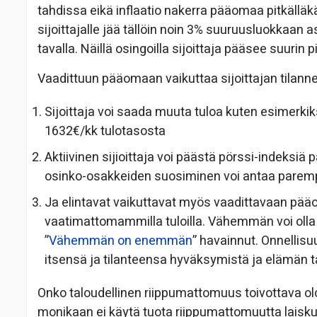
tahdissa eikä inflaatio nakerra pääomaa pitkälläkä
sijoittajalle jää tällöin noin 3% suuruusluokkaan 
tavalla. Näillä osingoilla sijoittaja pääsee suurin
Vaadittuun pääomaan vaikuttaa sijoittajan tilanne
Sijoittaja voi saada muuta tuloa kuten esimerkiks
1632€/kk tulotasosta
Aktiivinen sijioittaja voi päästä pörssi-indeksi
osinko-osakkeiden suosiminen voi antaa paremp
Ja elintavat vaikuttavat myös vaadittavaan p
vaatimattomammilla tuloilla. Vähemmän voi olla
”
Vähemmän on enemmän
” havainnut. Onnellisuu
itsensä ja tilanteensa hyväksymistä ja elämän ta
Onko taloudellinen riippumattomuus toivottava olot
monikaan ei käytä tuota riippumattomuutta laisk