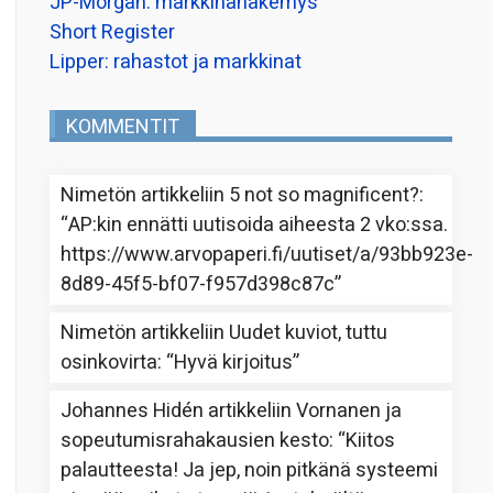
JP-Morgan: markkinanäkemys
Short Register
Lipper: rahastot ja markkinat
KOMMENTIT
Nimetön
artikkeliin
5 not so magnificent?
:
“
AP:kin ennätti uutisoida aiheesta 2 vko:ssa.
https://www.arvopaperi.fi/uutiset/a/93bb923e-
8d89-45f5-bf07-f957d398c87c
”
Nimetön
artikkeliin
Uudet kuviot, tuttu
osinkovirta
: “
Hyvä kirjoitus
”
Johannes Hidén
artikkeliin
Vornanen ja
sopeutumisrahakausien kesto
: “
Kiitos
palautteesta! Ja jep, noin pitkänä systeemi