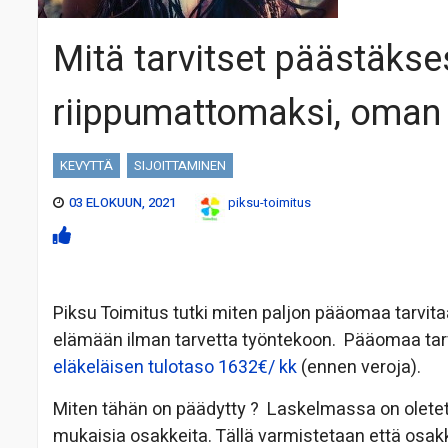
Mitä tarvitset päästäkses
riippumattomaksi, oman 
KEVYTTÄ
SIJOITTAMINEN
03 ELOKUUN, 2021
piksu-toimitus
Piksu Toimitus tutki miten paljon pääomaa tarvit
elämään ilman tarvetta työntekoon. Pääomaa tarv
eläkeläisen tulotaso 1632€/ kk
(ennen veroja).
Miten tähän on päädytty ? Laskelmassa on oletett
mukaisia osakkeita. Tällä varmistetaan että osak