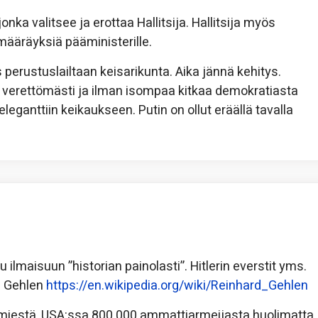
nka valitsee ja erottaa Hallitsija. Hallitsija myös
määräyksiä pääministerille.
 perustuslailtaan keisarikunta. Aika jännä kehitys.
erettömästi ja ilman isompaa kitkaa demokratiasta
eleganttiin keikaukseen. Putin on ollut eräällä tavalla
 ilmaisuun ”historian painolasti”. Hitlerin everstit yms.
. Gehlen
https://en.wikipedia.org/wiki/Reinhard_Gehlen
0 miestä, USA:ssa 800.000 ammattiarmeijasta huolimatta.