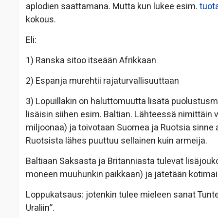
aplodien saattamana. Mutta kun lukee esim.
tuot
kokous.
Eli:
1) Ranska sitoo itseään Afrikkaan
2) Espanja murehtii rajaturvallisuuttaan
3) Lopuillakin on haluttomuutta lisätä puolustus
lisäisin siihen esim. Baltian. Lähteessä nimittäin
miljoonaa) ja toivotaan Suomea ja Ruotsia sinn
Ruotsista lähes puuttuu sellainen kuin armeija.
Baltiaan Saksasta ja Britanniasta tulevat lisäjou
moneen muuhunkin paikkaan) ja jätetään kotimai
Loppukatsaus: jotenkin tulee mieleen sanat Tunte
Uraliin”.