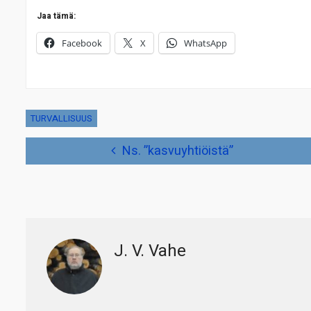
Jaa tämä:
Facebook
X
WhatsApp
TURVALLISUUS
Artikkelien
Ns. ”kasvuyhtiöistä”
selaus
J. V. Vahe