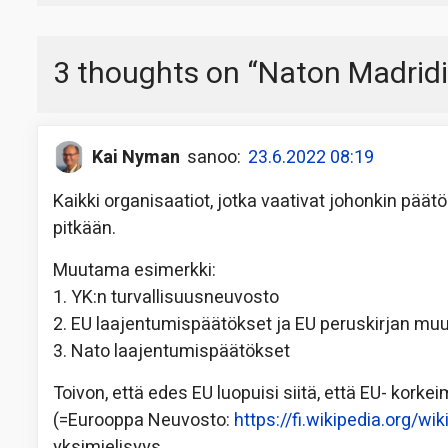
3 thoughts on “
Naton Madrid
Kai Nyman
sanoo:
23.6.2022 08:19
Kaikki organisaatiot, jotka vaativat johonkin pä
pitkään.
Muutama esimerkki:
1. YK:n turvallisuusneuvosto
2. EU laajentumispäätökset ja EU peruskirjan mu
3. Nato laajentumispäätökset
Toivon, että edes EU luopuisi siitä, että EU- kork
(=Eurooppa Neuvosto:
https://fi.wikipedia.org/w
yksimielisyys.