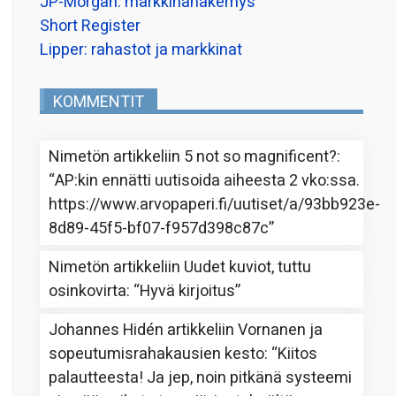
JP-Morgan: markkinanäkemys
Short Register
Lipper: rahastot ja markkinat
KOMMENTIT
Nimetön
artikkeliin
5 not so magnificent?
:
“
AP:kin ennätti uutisoida aiheesta 2 vko:ssa.
https://www.arvopaperi.fi/uutiset/a/93bb923e-
8d89-45f5-bf07-f957d398c87c
”
Nimetön
artikkeliin
Uudet kuviot, tuttu
osinkovirta
: “
Hyvä kirjoitus
”
Johannes Hidén
artikkeliin
Vornanen ja
sopeutumisrahakausien kesto
: “
Kiitos
palautteesta! Ja jep, noin pitkänä systeemi