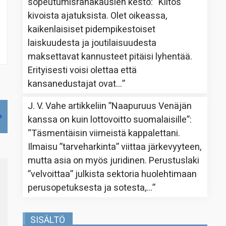
sopeutumisrahakausien kesto
: “
Kiitos
kivoista ajatuksista. Olet oikeassa,
kaikenlaisiset pidempikestoiset
laiskuudesta ja joutilaisuudesta
maksettavat kannusteet pitäisi lyhentää.
Erityisesti voisi olettaa että
kansanedustajat ovat…
”
J. V. Vahe
artikkeliin
”Naapuruus Venäjän
kanssa on kuin lottovoitto suomalaisille”
:
“
Täsmentäisin viimeistä kappalettani.
Ilmaisu ”tarveharkinta” viittaa järkevyyteen,
mutta asia on myös juridinen. Perustuslaki
”velvoittaa” julkista sektoria huolehtimaan
perusopetuksesta ja sotesta,…
”
SISÄLTÖ