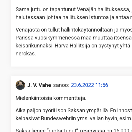
Sama juttu on tapahtunut Venäjän hallituksessa, jo
halutessaan johtaa hallituksen istuntoa ja antaa 
Venäjästä on tullut hallintokäytännöiltään ja myös
Parissa vuosikymmenessä maa muuttaa itsensä v
keisarikunnaksi. Harva Hallitsija on pystynyt yhtä 
nerokas.
J. V. Vahe
sanoo:
23.6.2022 11:56
Mielenkiintoisia kommentteja.
Aika paljon pyörii ison Saksan ympärillä. En innostu
kelpasivat Bundeswehriin yms. vallan hyvin, esim
Saksa lienee ”ruotsittunut”, reservissä on 15.00