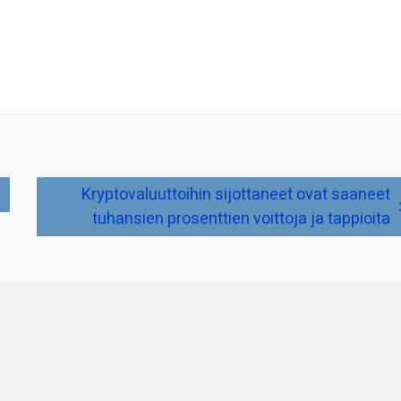
Kryptovaluuttoihin sijottaneet ovat saaneet
tuhansien prosenttien voittoja ja tappioita