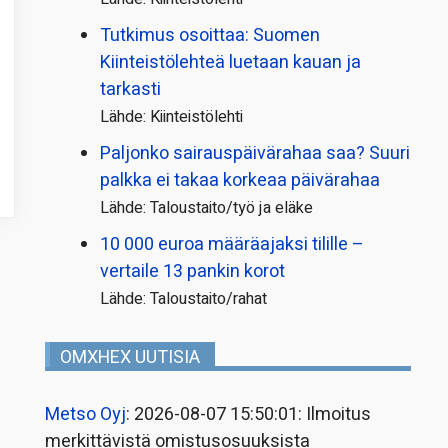
Tutkimus osoittaa: Suomen
Kiinteistölehteä luetaan kauan ja
tarkasti
Lähde: Kiinteistölehti
Paljonko sairauspäivä­rahaa saa? Suuri
palkka ei takaa korkeaa päivärahaa
Lähde: Taloustaito/työ ja eläke
10 000 euroa määräajaksi tilille –
vertaile 13 pankin korot
Lähde: Taloustaito/rahat
OMXHEX UUTISIA
Metso Oyj
: 2026-08-07 15:50:01: Ilmoitus
merkittävistä omistusosuuksista