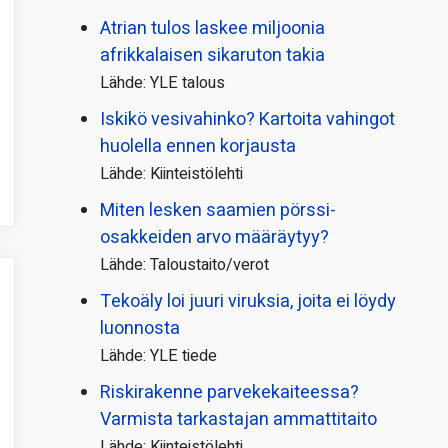
Atrian tulos laskee miljoonia
afrikkalaisen sikaruton takia
Lähde: YLE talous
Iskikö vesivahinko? Kartoita vahingot
huolella ennen korjausta
Lähde: Kiinteistölehti
Miten lesken saamien pörssi­
osakkeiden arvo määräytyy?
Lähde: Taloustaito/verot
Tekoäly loi juuri viruksia, joita ei löydy
luonnosta
Lähde: YLE tiede
Riskirakenne parvekekaiteessa?
Varmista tarkastajan ammattitaito
Lähde: Kiinteistölehti