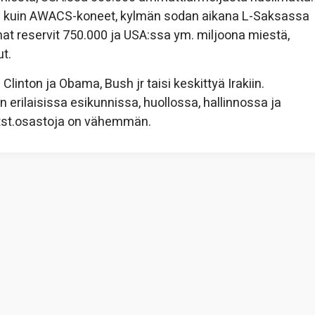
köitä kuin AWACS-koneet, kylmän sodan aikana L-Saksassa
omat reservit 750.000 ja USA:ssa ym. miljoona miestä,
ut.
Clinton ja Obama, Bush jr taisi keskittyä Irakiin.
 erilaisissa esikunnissa, huollossa, hallinnossa ja
 tst.osastoja on vähemmän.