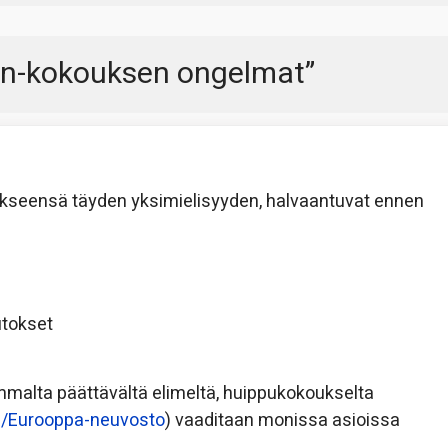
in-kokouksen ongelmat
”
ätökseensä täyden yksimielisyyden, halvaantuvat ennen
utokset
eimmalta päättävältä elimeltä, huippukokoukselta
iki/Eurooppa-neuvosto
) vaaditaan monissa asioissa