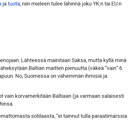
a
ja
tuota
, niin mieleen tulee lähinnä joku YK:n tai EU:n
menojaan. Lähteessä mainitaan Saksa, mutta kyllä minä
 väheksytään Baltian maitten pienuutta (väkeä ”vain” 6
e apuun. No, Suomessa on vähemmän ihmisiä ja
kot vain korvamerkitään Baltiaan (ja varmaan salaisesti
hinsa.
mattomasta sotilaasta, ”ei tainnut tulla paraatimarssia