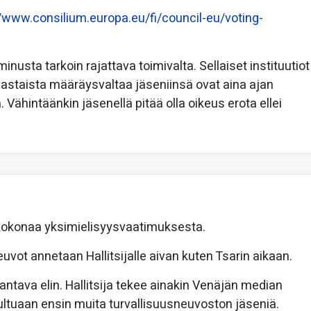
//www.consilium.europa.eu/fi/council-eu/voting-
nusta tarkoin rajattava toimivalta. Sellaiset instituutiot
astaista määräysvaltaa jäseniinsä ovat aina ajan
a. Vähintäänkin jäsenellä pitää olla oikeus erota ellei
 kokonaa yksimielisyysvaatimuksesta.
vot annetaan Hallitsijalle aivan kuten Tsarin aikaan.
antava elin. Hallitsija tekee ainakin Venäjän median
uultuaan ensin muita turvallisuusneuvoston jäseniä.