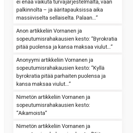
ei enää vaikuta turvajärjestelmältä, vaan
palkinnolta – ja ääritapauksissa aika
massiiviselta sellaiselta. Palaan…
”
Anon
artikkeliin
Vornanen ja
sopeutumisrahakausien kesto
: “
Byrokratia
pitää puolensa ja kansa maksaa viulut…
”
Anonyymi
artikkeliin
Vornanen ja
sopeutumisrahakausien kesto
: “
Kyllä
byrokratia pitää parhaiten puolensa ja
kansa maksaa viulut…
”
Nimetön
artikkeliin
Vornanen ja
sopeutumisrahakausien kesto
:
“
Aikamoista
”
Nimetön
artikkeliin
Vornanen ja