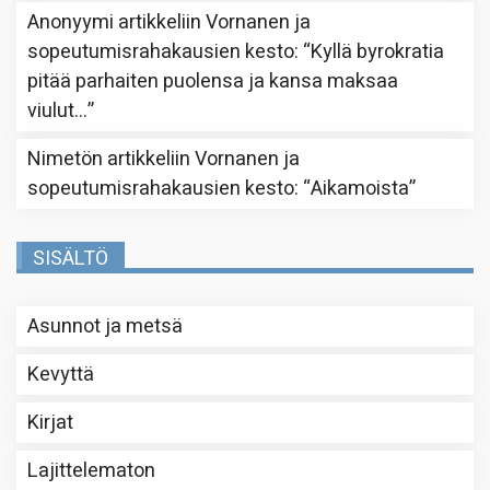
Anonyymi
artikkeliin
Vornanen ja
sopeutumisrahakausien kesto
: “
Kyllä byrokratia
pitää parhaiten puolensa ja kansa maksaa
viulut…
”
Nimetön
artikkeliin
Vornanen ja
sopeutumisrahakausien kesto
: “
Aikamoista
”
SISÄLTÖ
Asunnot ja metsä
Kevyttä
Kirjat
Lajittelematon