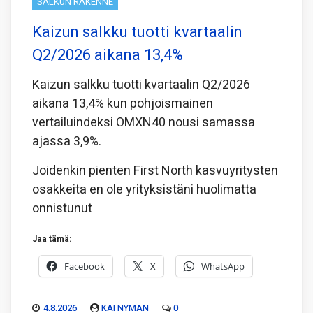
SALKUN RAKENNE
Kaizun salkku tuotti kvartaalin
Q2/2026 aikana 13,4%
Kaizun salkku tuotti kvartaalin Q2/2026
aikana 13,4% kun pohjoismainen
vertailuindeksi OMXN40 nousi samassa
ajassa 3,9%.
Joidenkin pienten First North kasvuyritysten
osakkeita en ole yrityksistäni huolimatta
onnistunut
Jaa tämä:
Facebook
X
WhatsApp
4.8.2026
KAI NYMAN
0