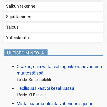
Salkun rakenne
Sijoittaminen
Talous
Yhteiskunta
UUTISPOIMINTOJA
Osakas, näin vältät vahingonkorvausvastuun
muutostöissä
Lähde: Kiinteistölehti
Teollisuus kasvoi kesäkuussa
Lähde: YLE talous
Mistä pääoma­tuloista vähennän sijoitus­