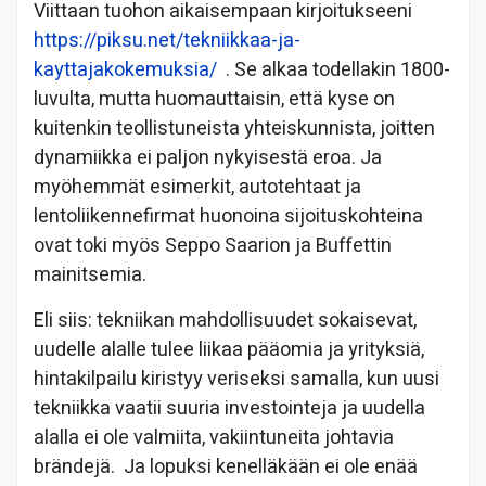
Viittaan tuohon aikaisempaan kirjoitukseeni
https://piksu.net/tekniikkaa-ja-
kayttajakokemuksia/
. Se alkaa todellakin 1800-
luvulta, mutta huomauttaisin, että kyse on
kuitenkin teollistuneista yhteiskunnista, joitten
dynamiikka ei paljon nykyisestä eroa. Ja
myöhemmät esimerkit, autotehtaat ja
lentoliikennefirmat huonoina sijoituskohteina
ovat toki myös Seppo Saarion ja Buffettin
mainitsemia.
Eli siis: tekniikan mahdollisuudet sokaisevat,
uudelle alalle tulee liikaa pääomia ja yrityksiä,
hintakilpailu kiristyy veriseksi samalla, kun uusi
tekniikka vaatii suuria investointeja ja uudella
alalla ei ole valmiita, vakiintuneita johtavia
brändejä. Ja lopuksi kenelläkään ei ole enää