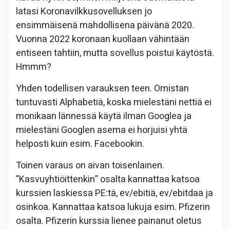
latasi Koronavilkkusovelluksen jo
ensimmäisenä mahdollisena päivänä 2020.
Vuonna 2022 koronaan kuollaan vähintään
entiseen tahtiin, mutta sovellus poistui käytöstä.
Hmmm?
Yhden todellisen varauksen teen. Omistan
tuntuvasti Alphabetiä, koska mielestäni nettiä ei
monikaan lännessä käytä ilman Googlea ja
mielestäni Googlen asema ei horjuisi yhtä
helposti kuin esim. Facebookin.
Toinen varaus on aivan toisenlainen.
”Kasvuyhtiöittenkin” osalta kannattaa katsoa
kurssien laskiessa PE:tä, ev/ebitiä, ev/ebitdaa ja
osinkoa. Kannattaa katsoa lukuja esim. Pfizerin
osalta. Pfizerin kurssia lienee painanut oletus