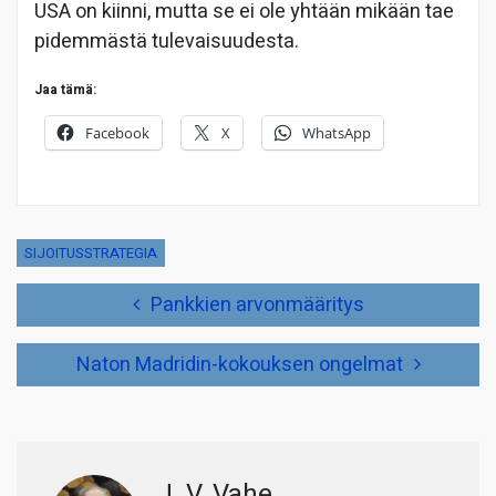
USA on kiinni, mutta se ei ole yhtään mikään tae
pidemmästä tulevaisuudesta.
Jaa tämä:
Facebook
X
WhatsApp
SIJOITUSSTRATEGIA
Artikkelien
Pankkien arvonmääritys
selaus
Naton Madridin-kokouksen ongelmat
J. V. Vahe