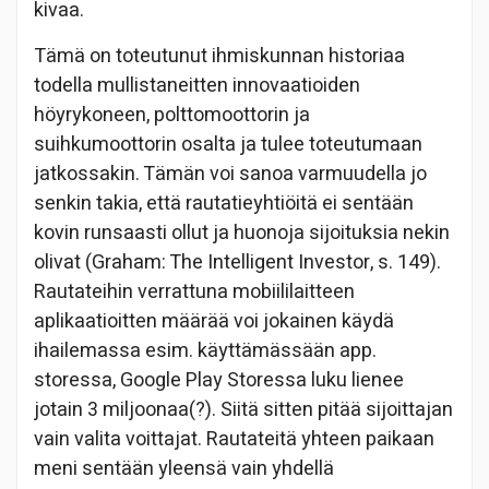
kivaa.
Tämä on toteutunut ihmiskunnan historiaa
todella mullistaneitten innovaatioiden
höyrykoneen, polttomoottorin ja
suihkumoottorin osalta ja tulee toteutumaan
jatkossakin. Tämän voi sanoa varmuudella jo
senkin takia, että rautatieyhtiöitä ei sentään
kovin runsaasti ollut ja huonoja sijoituksia nekin
olivat (Graham: The Intelligent Investor, s. 149).
Rautateihin verrattuna mobiililaitteen
aplikaatioitten määrää voi jokainen käydä
ihailemassa esim. käyttämässään app.
storessa, Google Play Storessa luku lienee
jotain 3 miljoonaa(?). Siitä sitten pitää sijoittajan
vain valita voittajat. Rautateitä yhteen paikaan
meni sentään yleensä vain yhdellä