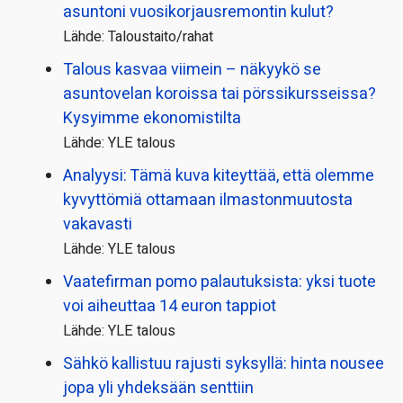
asuntoni vuosikorjaus­remontin kulut?
Lähde: Taloustaito/rahat
Talous kasvaa viimein – näkyykö se
asuntovelan koroissa tai pörssi­kursseissa?
Kysyimme ekonomistilta
Lähde: YLE talous
Analyysi: Tämä kuva kiteyttää, että olemme
kyvyttömiä ottamaan ilmaston­muutosta
vakavasti
Lähde: YLE talous
Vaatefirman pomo palautuksista: yksi tuote
voi aiheuttaa 14 euron tappiot
Lähde: YLE talous
Sähkö kallistuu rajusti syksyllä: hinta nousee
jopa yli yhdeksään senttiin