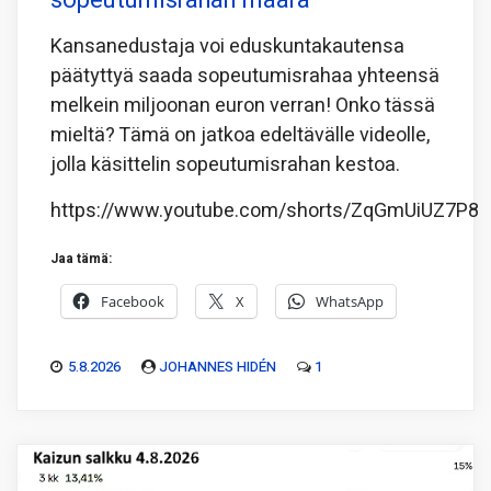
sopeutumisrahan määrä
Kansanedustaja voi eduskuntakautensa
päätyttyä saada sopeutumisrahaa yhteensä
melkein miljoonan euron verran! Onko tässä
mieltä? Tämä on jatkoa edeltävälle videolle,
jolla käsittelin sopeutumisrahan kestoa.
https://www.youtube.com/shorts/ZqGmUiUZ7P8
Jaa tämä:
Facebook
X
WhatsApp
5.8.2026
JOHANNES HIDÉN
1