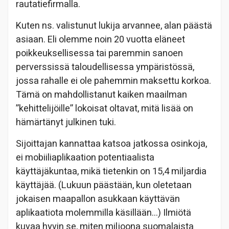
rautatiefirmalla.
Kuten ns. valistunut lukija arvannee, alan päästä
asiaan. Eli olemme noin 20 vuotta eläneet
poikkeuksellisessa tai paremmin sanoen
perverssissä taloudellisessa ympäristössä,
jossa rahalle ei ole pahemmin maksettu korkoa.
Tämä on mahdollistanut kaiken maailman
”kehittelijöille” lokoisat oltavat, mitä lisää on
hämärtänyt julkinen tuki.
Sijoittajan kannattaa katsoa jatkossa osinkoja,
ei mobiiliaplikaation potentiaalista
käyttäjäkuntaa, mikä tietenkin on 15,4 miljardia
käyttäjää. (Lukuun päästään, kun oletetaan
jokaisen maapallon asukkaan käyttävän
aplikaatiota molemmilla käsillään…) Ilmiötä
kuvaa hyvin se, miten miljoona suomalaista