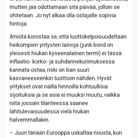
mutten jää odottamaan sitä päivää, jolloin se
ohitetaan. Jo nyt alkaa olla ostajalle sopivia
hintoja.
Ilmiötä korostaa se, että luottokelpoisuudeltaan
heikompien yritysten lainoja (junk bond on
yleisesti hiukan kyseenalainen termi) ei tässä
inflaatio- korko- ja suhdannekurimuksessa
kannata ostaa, riski on liian suuri
kasvaneeseenkin tuottoon nähden. Hyvät
yritykset ovat näillä hinnoilla kohtuullisia
sijoituksia ja se asia ei muuksi muutu, vaikka
niitä jossain tilanteessa saanee
lähitulevaisuudessa vielä hiukan
halvemmallakin.
– Juuri tänään Eurooppa uskaltaa nousta, kun