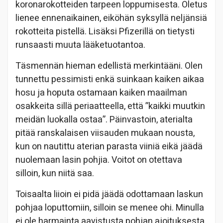
koronarokotteiden tarpeen loppumisesta. Oletus
lienee ennenaikainen, eiköhän syksyllä neljänsiä
rokotteita pistellä. Lisäksi Pfizerillä on tietysti
runsaasti muuta lääketuotantoa.
Täsmennän hieman edellistä merkintääni. Olen
tunnettu pessimisti enkä suinkaan kaiken aikaa
hosu ja hoputa ostamaan kaiken maailman
osakkeita sillä periaatteella, että ”kaikki muutkin
meidän luokalla ostaa”. Päinvastoin, aterialta
pitää ranskalaisen viisauden mukaan nousta,
kun on nautittu aterian parasta viiniä eikä jäädä
nuolemaan lasin pohjia. Voitot on otettava
silloin, kun niitä saa.
Toisaalta liioin ei pidä jäädä odottamaan laskun
pohjaa loputtomiin, silloin se menee ohi. Minulla
ei ole harmainta aavistusta pohjan ajoituksesta,