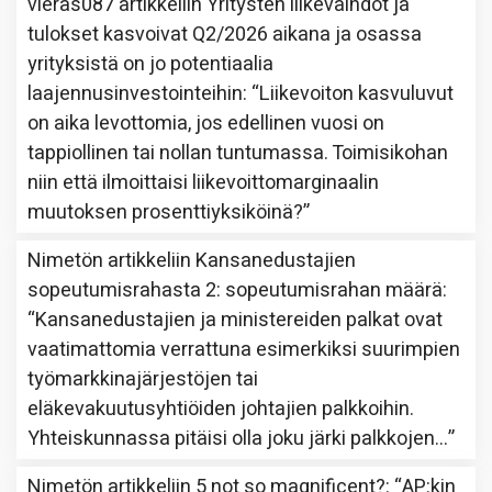
vieras087
artikkeliin
Yritysten liikevaihdot ja
tulokset kasvoivat Q2/2026 aikana ja osassa
yrityksistä on jo potentiaalia
laajennusinvestointeihin
: “
Liikevoiton kasvuluvut
on aika levottomia, jos edellinen vuosi on
tappiollinen tai nollan tuntumassa. Toimisikohan
niin että ilmoittaisi liikevoittomarginaalin
muutoksen prosenttiyksiköinä?
”
Nimetön
artikkeliin
Kansanedustajien
sopeutumisrahasta 2: sopeutumisrahan määrä
:
“
Kansanedustajien ja ministereiden palkat ovat
vaatimattomia verrattuna esimerkiksi suurimpien
työmarkkinajärjestöjen tai
eläkevakuutusyhtiöiden johtajien palkkoihin.
Yhteiskunnassa pitäisi olla joku järki palkkojen…
”
Nimetön
artikkeliin
5 not so magnificent?
: “
AP:kin