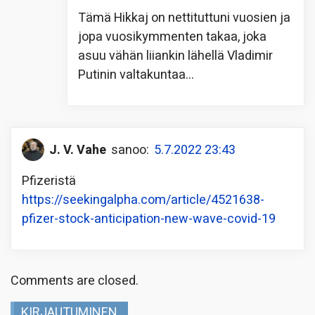
Tämä Hikkaj on nettituttuni vuosien ja
jopa vuosikymmenten takaa, joka
asuu vähän liiankin lähellä Vladimir
Putinin valtakuntaa…
J. V. Vahe
sanoo:
5.7.2022 23:43
Pfizeristä
https://seekingalpha.com/article/4521638-
pfizer-stock-anticipation-new-wave-covid-19
Comments are closed.
KIRJAUTUMINEN