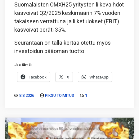
Suomalaisten OMXH25 yritysten liikevaihdot
kasvoivat Q2/2025 keskimäärin 7% vuoden
takaiseen verrattuna ja liiketulokset (EBIT)
kasvoivat peräti 35%.
Seurantaan on tällä kertaa otettu myös
investoidun pääoman tuotto
Jaa tämä:
Facebook
X
WhatsApp
8.8.2026
PIKSU TOIMITUS
1