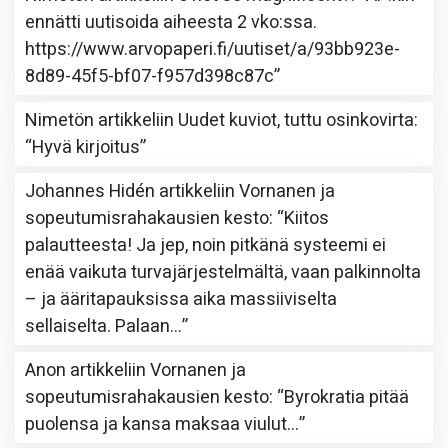
ennätti uutisoida aiheesta 2 vko:ssa.
https://www.arvopaperi.fi/uutiset/a/93bb923e-
8d89-45f5-bf07-f957d398c87c
”
Nimetön
artikkeliin
Uudet kuviot, tuttu osinkovirta
:
“
Hyvä kirjoitus
”
Johannes Hidén
artikkeliin
Vornanen ja
sopeutumisrahakausien kesto
: “
Kiitos
palautteesta! Ja jep, noin pitkänä systeemi ei
enää vaikuta turvajärjestelmältä, vaan palkinnolta
– ja ääritapauksissa aika massiiviselta
sellaiselta. Palaan…
”
Anon
artikkeliin
Vornanen ja
sopeutumisrahakausien kesto
: “
Byrokratia pitää
puolensa ja kansa maksaa viulut…
”