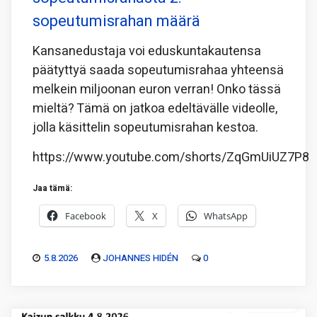
sopeutumisrahan määrä
Kansanedustaja voi eduskuntakautensa
päätyttyä saada sopeutumisrahaa yhteensä
melkein miljoonan euron verran! Onko tässä
mieltä? Tämä on jatkoa edeltävälle videolle,
jolla käsittelin sopeutumisrahan kestoa.
https://www.youtube.com/shorts/ZqGmUiUZ7P8
Jaa tämä:
Facebook
X
WhatsApp
5.8.2026
JOHANNES HIDÉN
0