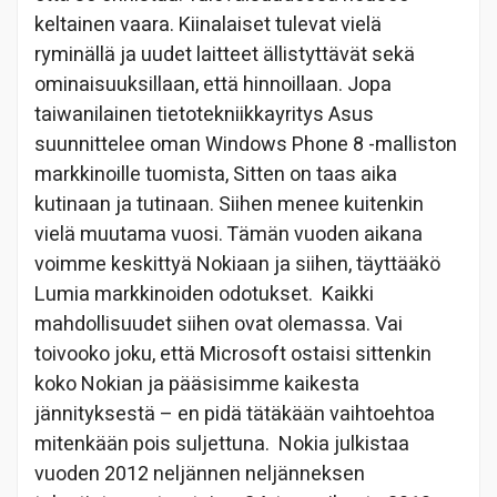
keltainen vaara. Kiinalaiset tulevat vielä
ryminällä ja uudet laitteet ällistyttävät sekä
ominaisuuksillaan, että hinnoillaan. Jopa
taiwanilainen tietotekniikkayritys Asus
suunnittelee oman Windows Phone 8 -malliston
markkinoille tuomista, Sitten on taas aika
kutinaan ja tutinaan. Siihen menee kuitenkin
vielä muutama vuosi. Tämän vuoden aikana
voimme keskittyä Nokiaan ja siihen, täyttääkö
Lumia markkinoiden odotukset. Kaikki
mahdollisuudet siihen ovat olemassa. Vai
toivooko joku, että Microsoft ostaisi sittenkin
koko Nokian ja pääsisimme kaikesta
jännityksestä – en pidä tätäkään vaihtoehtoa
mitenkään pois suljettuna. Nokia julkistaa
vuoden 2012 neljännen neljänneksen