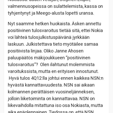
valmennusopeissa on sulattelemista, kassa on
tyhjentynyt ja Meego-alusta lopetti uransa.
Nyt saamme hetken huokaista. Äsken annettu
positiivinen tulosvaroitus tietää sitä, ettei Nokia
voi lähteä tulosjulkistuspäivänä jyrkkään
laskuun. Julkistettava tieto myötäilee samaa
positiivista linjaa. Oliko Janne Ahosen
paluupäätös mäkijoukkueen ”positiivinen
tulosvaroitus”? Olen ilahtunut molemmista
varoitukssista, mutta en erityisen innostunut.
Hyvä tulos 4Q12:lla johtui ennen kaikkea NSN:n
hyvästä kannattavuudesta. NSN sai aikaan
kolmannen perättäisen vuosineljänneksen,
jolloin liiketoiminta on kannattavaa. NSN on
liikevaihdolla mitattuna iso osa Nokiasta, mutta
aika epäolennainen. Tiedossa on, että NSN