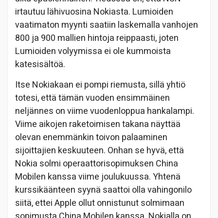
irtautuu lähivuosina Nokiasta. Lumioiden
vaatimaton myynti saatiin laskemalla vanhojen
800 ja 900 mallien hintoja reippaasti, joten
Lumioiden volyymissa ei ole kummoista
katesisältöä.
Itse Nokiakaan ei pompi riemusta, sillä yhtiö
totesi, että tämän vuoden ensimmäinen
neljännes on viime vuodenloppua hankalampi.
Viime aikojen raketoimisen takana näyttää
olevan enemmänkin toivon palaaminen
sijoittajien keskuuteen. Onhan se hyvä, että
Nokia solmi operaattorisopimuksen China
Mobilen kanssa viime joulukuussa. Yhtenä
kurssikäänteen syynä saattoi olla vahingonilo
siitä, ettei Apple ollut onnistunut solmimaan
sopimusta China Mobilen kanssa. Nokialla on