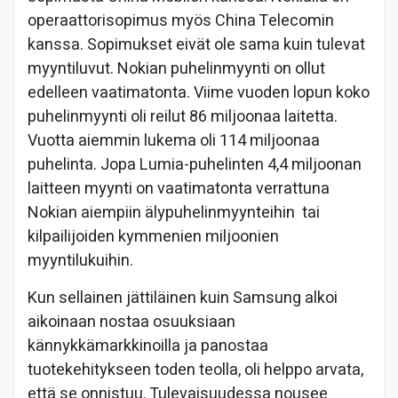
operaattorisopimus myös China Telecomin
kanssa. Sopimukset eivät ole sama kuin tulevat
myyntiluvut. Nokian puhelinmyynti on ollut
edelleen vaatimatonta. Viime vuoden lopun koko
puhelinmyynti oli reilut 86 miljoonaa laitetta.
Vuotta aiemmin lukema oli 114 miljoonaa
puhelinta. Jopa Lumia-puhelinten 4,4 miljoonan
laitteen myynti on vaatimatonta verrattuna
Nokian aiempiin älypuhelinmyynteihin tai
kilpailijoiden kymmenien miljoonien
myyntilukuihin.
Kun sellainen jättiläinen kuin Samsung alkoi
aikoinaan nostaa osuuksiaan
kännykkämarkkinoilla ja panostaa
tuotekehitykseen toden teolla, oli helppo arvata,
että se onnistuu. Tulevaisuudessa nousee