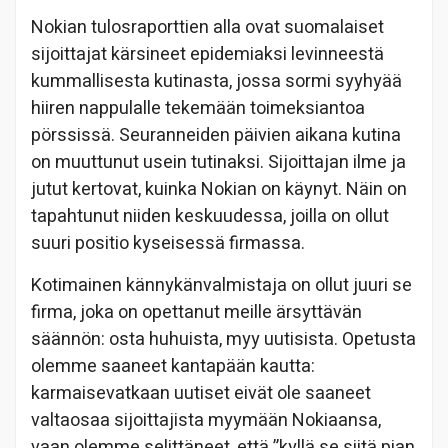
Nokian tulosraporttien alla ovat suomalaiset
sijoittajat kärsineet epidemiaksi levinneestä
kummallisesta kutinasta, jossa sormi syyhyää
hiiren nappulalle tekemään toimeksiantoa
pörssissä. Seuranneiden päivien aikana kutina
on muuttunut usein tutinaksi. Sijoittajan ilme ja
jutut kertovat, kuinka Nokian on käynyt. Näin on
tapahtunut niiden keskuudessa, joilla on ollut
suuri positio kyseisessä firmassa.
Kotimainen kännykänvalmistaja on ollut juuri se
firma, joka on opettanut meille ärsyttävän
säännön: osta huhuista, myy uutisista. Opetusta
olemme saaneet kantapään kautta:
karmaisevatkaan uutiset eivät ole saaneet
valtaosaa sijoittajista myymään Nokiaansa,
vaan olemme selittäneet, että ”kyllä se siitä pian