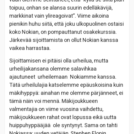
toipuu, onhan se alansa suurin edelläkävijä,
markkinat vain ylireagoivat”. Viime aikoina
pienikin huhu siitä, että joku ulkopuolinen ostaisi
koko Nokian, on pompauttanut osakekurssia.
Järkevää sijoittamista on ollut Nokian kanssa
vaikea harrastaa.
Sijoittamisen ei pitäisi olla urheilua, mutta
urheilijakansana olemme salavihkaa
ajautuneet urheilemaan Nokiamme kanssa.
Tätä urheilulajia katselemme epäuskoisina kuin
mäkihyppyä: ainahan me olemme pärjänneet, ei
tämä näin voi mennä. Mäkijoukkueen
valmentajia on viime vuosina vaihdettu,
mäkijoukkueen rahat ovat lopussa eikä uutta
huippuhyppääjää ole syntynyt. Sama on tahti
Nokiassa: uuden vetäjän, Stephen Elopin,