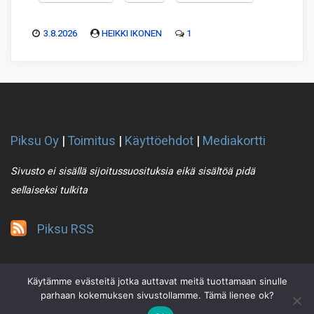
3.8.2026
HEIKKI IKONEN
1
Piksu Oy
|
Toimitus
|
Käyttöehdot
|
Mediakortti
Sivusto ei sisällä sijoitussuosituksia eikä sisältöä pidä
sellaiseksi tulkita
Piksu RSS
Käytämme evästeitä jotka auttavat meitä tuottamaan sinulle
parhaan kokemuksen sivustollamme. Tämä lienee ok?