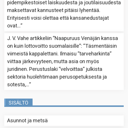
pidempikestoiset laiskuudesta ja joutilaisuudesta
maksettavat kannusteet pitäisi lyhentää.
Erityisesti voisi olettaa että kansanedustajat
ovat…
”
J. V. Vahe
artikkeliin
”Naapuruus Venäjän kanssa
on kuin lottovoitto suomalaisille”
: “
Täsmentäisin
viimeistä kappalettani. Ilmaisu ”tarveharkinta”
viittaa järkevyyteen, mutta asia on myös
juridinen. Perustuslaki ”velvoittaa” julkista
sektoria huolehtimaan perusopetuksesta ja
sotesta,…
”
SISÄLTÖ
Asunnot ja metsä