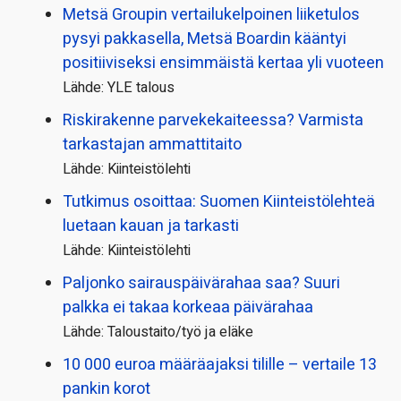
Metsä Groupin vertailu­kelpoinen liiketulos
pysyi pakkasella, Metsä Boardin kääntyi
positiiviseksi ensimmäistä kertaa yli vuoteen
Lähde: YLE talous
Riskirakenne parvekekaiteessa? Varmista
tarkastajan ammattitaito
Lähde: Kiinteistölehti
Tutkimus osoittaa: Suomen Kiinteistölehteä
luetaan kauan ja tarkasti
Lähde: Kiinteistölehti
Paljonko sairauspäivä­rahaa saa? Suuri
palkka ei takaa korkeaa päivärahaa
Lähde: Taloustaito/työ ja eläke
10 000 euroa määräajaksi tilille – vertaile 13
pankin korot