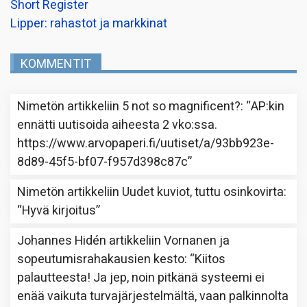
Short Register
Lipper: rahastot ja markkinat
KOMMENTIT
Nimetön
artikkeliin
5 not so magnificent?
: “
AP:kin
ennätti uutisoida aiheesta 2 vko:ssa.
https://www.arvopaperi.fi/uutiset/a/93bb923e-
8d89-45f5-bf07-f957d398c87c
”
Nimetön
artikkeliin
Uudet kuviot, tuttu osinkovirta
:
“
Hyvä kirjoitus
”
Johannes Hidén
artikkeliin
Vornanen ja
sopeutumisrahakausien kesto
: “
Kiitos
palautteesta! Ja jep, noin pitkänä systeemi ei
enää vaikuta turvajärjestelmältä, vaan palkinnolta