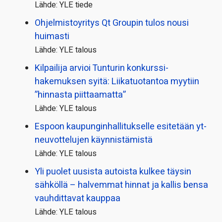
Lähde: YLE tiede
Ohjelmistoyritys Qt Groupin tulos nousi
huimasti
Lähde: YLE talous
Kilpailija arvioi Tunturin konkurssi­
hakemuksen syitä: Liikatuotantoa myytiin
”hinnasta piittaamatta”
Lähde: YLE talous
Espoon kaupungin­hallitukselle esitetään yt-
neuvottelujen käynnistämistä
Lähde: YLE talous
Yli puolet uusista autoista kulkee täysin
sähköllä – halvemmat hinnat ja kallis bensa
vauhdittavat kauppaa
Lähde: YLE talous