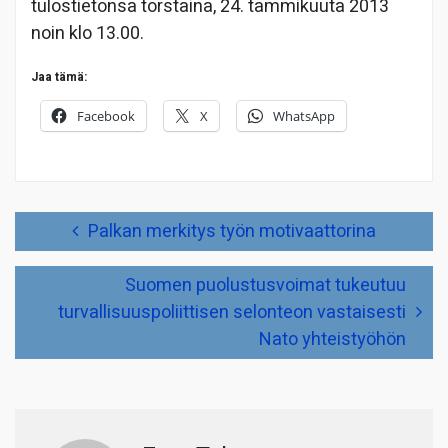
tulostietonsa torstaina, 24. tammikuuta 2013
noin klo 13.00.
Jaa tämä:
Facebook
X
WhatsApp
Artikkelien
Palkan merkitys työn motivaattorina
selaus
Suomen puolustusvoimat tukeutuu
turvallisuuspoliittisen selonteon vastaisesti
Nato yhteistyöhön