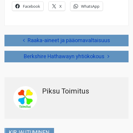
Facebook
X
WhatsApp
Artikkelien
Raaka-aineet ja pääomavaltaisuus
selaus
Berkshire Hathawayn yhtiökokous
Piksu Toimitus
KIRJAUTUMINEN