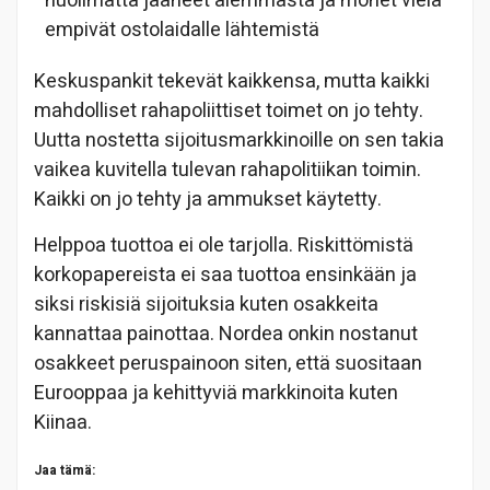
huolimatta jääneet aiemmasta ja monet vielä
empivät ostolaidalle lähtemistä
Keskuspankit tekevät kaikkensa, mutta kaikki
mahdolliset rahapoliittiset toimet on jo tehty.
Uutta nostetta sijoitusmarkkinoille on sen takia
vaikea kuvitella tulevan rahapolitiikan toimin.
Kaikki on jo tehty ja ammukset käytetty.
Helppoa tuottoa ei ole tarjolla. Riskittömistä
korkopapereista ei saa tuottoa ensinkään ja
siksi riskisiä sijoituksia kuten osakkeita
kannattaa painottaa. Nordea onkin nostanut
osakkeet peruspainoon siten, että suositaan
Eurooppaa ja kehittyviä markkinoita kuten
Kiinaa.
Jaa tämä: