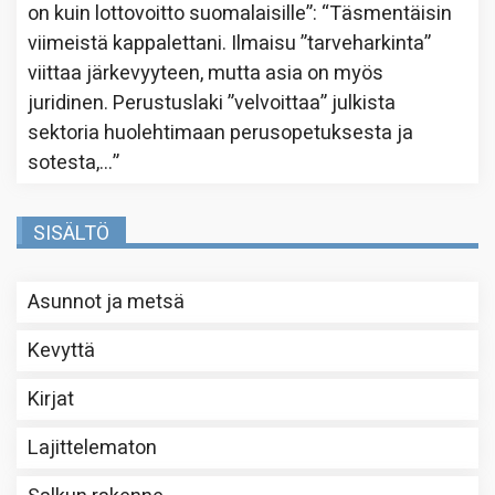
on kuin lottovoitto suomalaisille”
: “
Täsmentäisin
viimeistä kappalettani. Ilmaisu ”tarveharkinta”
viittaa järkevyyteen, mutta asia on myös
juridinen. Perustuslaki ”velvoittaa” julkista
sektoria huolehtimaan perusopetuksesta ja
sotesta,…
”
SISÄLTÖ
Asunnot ja metsä
Kevyttä
Kirjat
Lajittelematon