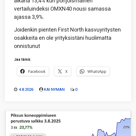
aikana 13,4% kun pohjoismainen
vertailuindeksi OMXN40 nousi samassa
ajassa 3,9%.
Joidenkin pienten First North kasvuyritysten
osakkeita en ole yrityksistäni huolimatta
onnistunut
Jaa tämä:
Facebook
X
WhatsApp
4.8.2026
KAI NYMAN
0