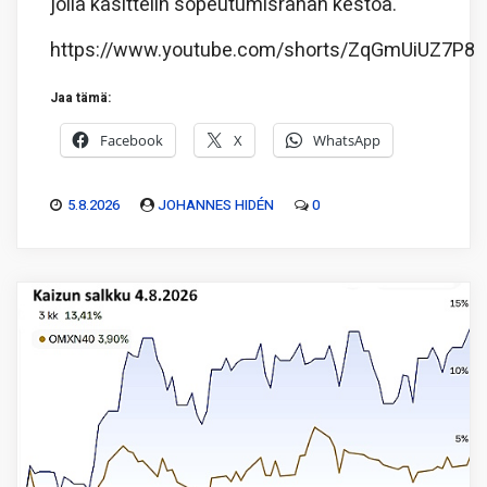
jolla käsittelin sopeutumisrahan kestoa.
https://www.youtube.com/shorts/ZqGmUiUZ7P8
Jaa tämä:
Facebook
X
WhatsApp
5.8.2026
JOHANNES HIDÉN
0