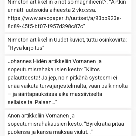
Nimetön
artikkeliin
5 not so magnificent?
: “
AP:kin
ennätti uutisoida aiheesta 2 vko:ssa.
https://www.arvopaperi.fi/uutiset/a/93bb923e-
8d89-45f5-bf07-f957d398c87c
”
Nimetön
artikkeliin
Uudet kuviot, tuttu osinkovirta
:
“
Hyvä kirjoitus
”
Johannes Hidén
artikkeliin
Vornanen ja
sopeutumisrahakausien kesto
: “
Kiitos
palautteesta! Ja jep, noin pitkänä systeemi ei
enää vaikuta turvajärjestelmältä, vaan palkinnolta
– ja ääritapauksissa aika massiiviselta
sellaiselta. Palaan…
”
Anon
artikkeliin
Vornanen ja
sopeutumisrahakausien kesto
: “
Byrokratia pitää
puolensa ja kansa maksaa viulut…
”