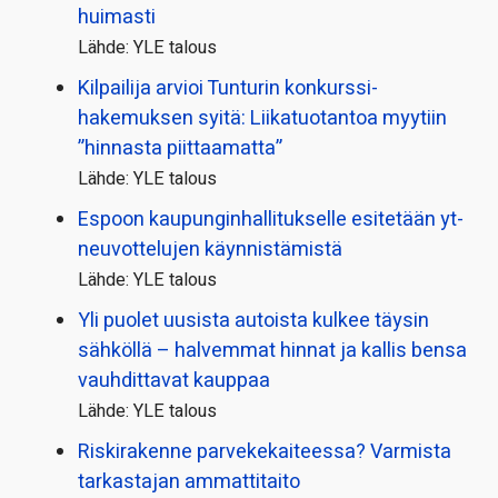
huimasti
Lähde: YLE talous
Kilpailija arvioi Tunturin konkurssi­
hakemuksen syitä: Liikatuotantoa myytiin
”hinnasta piittaamatta”
Lähde: YLE talous
Espoon kaupungin­hallitukselle esitetään yt-
neuvottelujen käynnistämistä
Lähde: YLE talous
Yli puolet uusista autoista kulkee täysin
sähköllä – halvemmat hinnat ja kallis bensa
vauhdittavat kauppaa
Lähde: YLE talous
Riskirakenne parvekekaiteessa? Varmista
tarkastajan ammattitaito