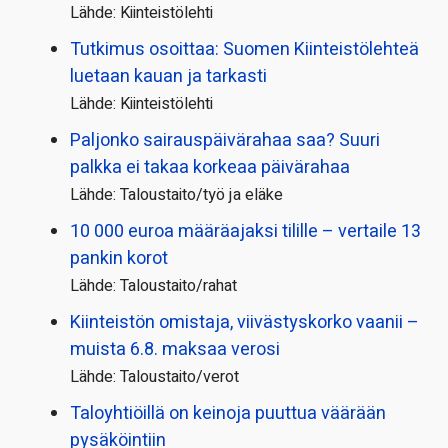
Lähde: Kiinteistölehti
Tutkimus osoittaa: Suomen Kiinteistölehteä
luetaan kauan ja tarkasti
Lähde: Kiinteistölehti
Paljonko sairauspäivä­rahaa saa? Suuri
palkka ei takaa korkeaa päivärahaa
Lähde: Taloustaito/työ ja eläke
10 000 euroa määräajaksi tilille – vertaile 13
pankin korot
Lähde: Taloustaito/rahat
Kiinteistön omistaja, viivästyskorko vaanii –
muista 6.8. maksaa verosi
Lähde: Taloustaito/verot
Taloyhtiöillä on keinoja puuttua väärään
pysäköintiin