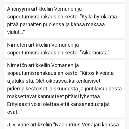
Anonyymi
artikkeliin
Vornanen ja
sopeutumisrahakausien kesto
: “
Kyllä byrokratia
pitää parhaiten puolensa ja kansa maksaa
viulut…
”
Nimetön
artikkeliin
Vornanen ja
sopeutumisrahakausien kesto
: “
Aikamoista
”
Nimetön
artikkeliin
Vornanen ja
sopeutumisrahakausien kesto
: “
Kiitos kivoista
ajatuksista. Olet oikeassa, kaikenlaisiset
pidempikestoiset laiskuudesta ja joutilaisuudesta
maksettavat kannusteet pitäisi lyhentää.
Erityisesti voisi olettaa että kansanedustajat
ovat…
”
J. V. Vahe
artikkeliin
”Naapuruus Venäjän kanssa