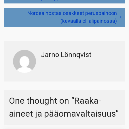
Nordea nostaa osakkeet peruspainoon
(keväällä oli alipainossa)
Jarno Lönnqvist
One thought on “
Raaka-
aineet ja pääomavaltaisuus
”