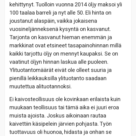
kehittynyt. Tuolloin vuonna 2014 öljy maksoi yli
100 taalaa barreli ja nyt alle 50. Eli hinta on
joustanut alaspäin, vaikka jokaisena
vuosineljänneksenä kysyntä on kasvanut.
Tarjonta on kasvanut hieman enemmän ja
markkinat ovat etsineet tasapainohinnan millä
kaikki tarjottu öljy on mennyt kaupaksi. Se on
vaatinut öljyn hinnan laskua alle puoleen.
Ylituotantomäärät eivät ole olleet suuria ja
pienillä leikkauksilla ylituotanto saadaan
muutettua alituotannoksi.
Ei kaivosteollisuus ole kovinkaan erilaista kuin
muukaan teollisuus tai tämä aika ei juuri eroa
muista ajoista. Joskus aikoinaan rautaa
kaivettiin käsipelein järvien pohjasta. Työn
tuottavuus oli huonoa, hidasta ja onhan se