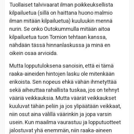
Tuollaiset talvivaarat ilman poikkeuksellista
kilpailuetua (sillä on haittana huono malmio
ilman mitään kilpailuetua) kuuluukin mennä
nurin. Se onko Outokummulla mitään aitoa
kilpailuetua tuon Tornion tehtaan kanssa,
nähdään tässä hinnanlaskussa ja minä en
oikein osaa arvioida.
Mutta lopputuloksena sanoisin, että ei tämä
raaka-aineiden hintojen lasku ole mitenkään
erikoista. Sen nopeus ehkä vähän ihmetyttää
sekä aiheuttaa rahallista tuskaa, jos on tehnyt
vääriä veikkauksia. Mutta väärät veikkaukset
kuuluvat tähän peliin ja jos ylipäätään veikkaat,
niin osut aina välillä väärinkin ja jopa varsin
usein. Kun maailma vaurastuu ja lopputuotteet
jalostuvat yhä enemmän, niin raaka-aineen