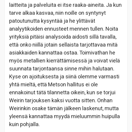
laitteita ja palveluita ei itse raaka-aineita. Ja kun
tarve alkaa kasvaa, niin noille on syntynyt
patoutunutta kysyntää ja he ylittävät
analyytikoiden ennusteet mennen tullen. Noita
yrityksiä pitäisi analysoida aidosti sillä tavalla,
että onko niillä jotain sellaista tarjottavaa mitä
asiakkaiden kannattaa ostaa. Toimivathan he
myös metallien kierrättämisessä ja voivat vielä
suunnata tarjontaansa sinne mihin halutaan.
Kyse on ajoituksesta ja siinä olemme varmasti
yhtä mieltä, että Metson hallitus ei ole
ennakoinut tätä tilannetta oikein, kun se torjui
Weirin tarjouksen kaksi vuotta sitten. Onhan
Weirinkin osake tämän jälkeen laskenut, mutta
yleensä kannattaa myydä mieluummin huipulla
kuin pohjalla.