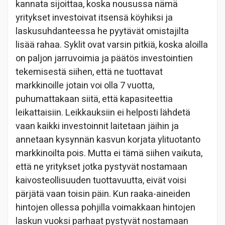
kannata sijoittaa, koska nousussa nämä
yritykset investoivat itsensä köyhiksi ja
laskusuhdanteessa he pyytävät omistajilta
lisää rahaa. Syklit ovat varsin pitkiä, koska aloilla
on paljon jarruvoimia ja päätös investointien
tekemisestä siihen, että ne tuottavat
markkinoille jotain voi olla 7 vuotta,
puhumattakaan siitä, että kapasiteettia
leikattaisiin. Leikkauksiin ei helposti lähdetä
vaan kaikki investoinnit laitetaan jäihin ja
annetaan kysynnän kasvun korjata ylituotanto
markkinoilta pois. Mutta ei tämä siihen vaikuta,
että ne yritykset jotka pystyvät nostamaan
kaivosteollisuuden tuottavuutta, eivät voisi
pärjätä vaan toisin päin. Kun raaka-aineiden
hintojen ollessa pohjilla voimakkaan hintojen
laskun vuoksi parhaat pystyvät nostamaan