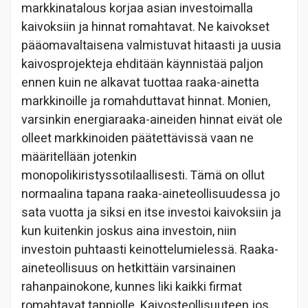
markkinatalous korjaa asian investoimalla
kaivoksiin ja hinnat romahtavat. Ne kaivokset
pääomavaltaisena valmistuvat hitaasti ja uusia
kaivosprojekteja ehditään käynnistää paljon
ennen kuin ne alkavat tuottaa raaka-ainetta
markkinoille ja romahduttavat hinnat. Monien,
varsinkin energiaraaka-aineiden hinnat eivät ole
olleet markkinoiden päätettävissä vaan ne
määritellään jotenkin
monopolikiristyssotilaallisesti. Tämä on ollut
normaalina tapana raaka-aineteollisuudessa jo
sata vuotta ja siksi en itse investoi kaivoksiin ja
kun kuitenkin joskus aina investoin, niin
investoin puhtaasti keinottelumielessä. Raaka-
aineteollisuus on hetkittäin varsinainen
rahanpainokone, kunnes liki kaikki firmat
romahtavat tappiolle. Kaivosteollisuuteen jos