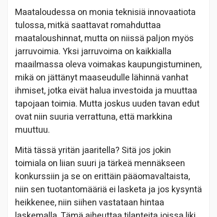
Maataloudessa on monia teknisiä innovaatiota
tulossa, mitkä saattavat romahduttaa
maataloushinnat, mutta on niissä paljon myös
jarruvoimia. Yksi jarruvoima on kaikkialla
maailmassa oleva voimakas kaupungistuminen,
mikä on jättänyt maaseudulle lähinnä vanhat
ihmiset, jotka eivät halua investoida ja muuttaa
tapojaan toimia. Mutta joskus uuden tavan edut
ovat niin suuria verrattuna, että markkina
muuttuu.
Mitä tässä yritän jaaritella? Sitä jos jokin
toimiala on liian suuri ja tärkeä mennäkseen
konkurssiin ja se on erittäin pääomavaltaista,
niin sen tuotantomääriä ei lasketa ja jos kysyntä
heikkenee, niin siihen vastataan hintaa
laskemalla. Tämä aiheuttaa tilanteita joissa liki