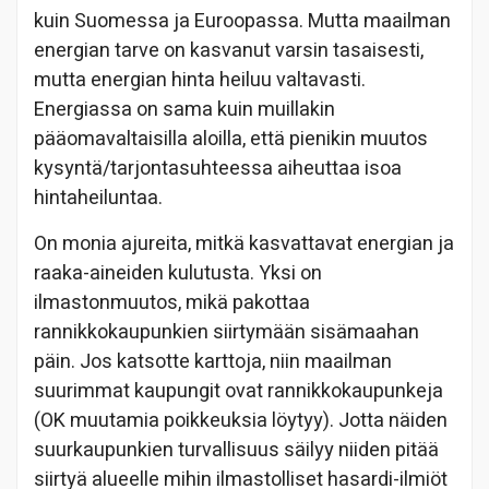
kuin Suomessa ja Euroopassa. Mutta maailman
energian tarve on kasvanut varsin tasaisesti,
mutta energian hinta heiluu valtavasti.
Energiassa on sama kuin muillakin
pääomavaltaisilla aloilla, että pienikin muutos
kysyntä/tarjontasuhteessa aiheuttaa isoa
hintaheiluntaa.
On monia ajureita, mitkä kasvattavat energian ja
raaka-aineiden kulutusta. Yksi on
ilmastonmuutos, mikä pakottaa
rannikkokaupunkien siirtymään sisämaahan
päin. Jos katsotte karttoja, niin maailman
suurimmat kaupungit ovat rannikkokaupunkeja
(OK muutamia poikkeuksia löytyy). Jotta näiden
suurkaupunkien turvallisuus säilyy niiden pitää
siirtyä alueelle mihin ilmastolliset hasardi-ilmiöt