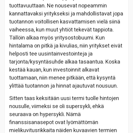
tuottavuuttaan. Ne nousevat nopeammin
kannattavaksi yritykseksi ja mahdollistavat jopa
tuotannon voitollisen kasvattamisen vielä siinä
vaiheessa, kun muut yhtiöt tekevät tappiota.
Tällöin alkaa myös yritysostobuumi. Kun
hintalama on pitkä ja kivulias, niin yritykset eivät
helposti tee uusintainvestointeja ja
tarjonta/kysyntäsuhde alkaa tasaantua. Koska
kestää kauan, kun investoinnit alkavat
tuottamaan, niin menee pitkään, että kysyntä
ylittää tuotannon ja hinnat ajautuvat nousuun.
Sitten taas keksitään uusi termi tuolle hintojen
nousulle, viimeksi se oli supersykli, ehkä
seuraava on hypersykli. Nämä
finanssisanasepot ovat lyömättömän
mielikuvitusrikkaita näiden kuvaavien termien