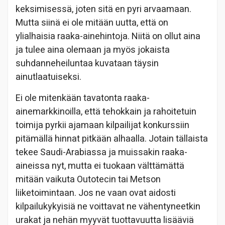
keksimisessä, joten sitä en pyri arvaamaan.
Mutta siinä ei ole mitään uutta, että on
ylialhaisia raaka-ainehintoja. Niitä on ollut aina
ja tulee aina olemaan ja myös jokaista
suhdanneheiluntaa kuvataan täysin
ainutlaatuiseksi.
Ei ole mitenkään tavatonta raaka-
ainemarkkinoilla, että tehokkain ja rahoitetuin
toimija pyrkii ajamaan kilpailijat konkurssiin
pitämällä hinnat pitkään alhaalla. Jotain tällaista
tekee Saudi-Arabiassa ja muissakin raaka-
aineissa nyt, mutta ei tuokaan välttämättä
mitään vaikuta Outotecin tai Metson
liiketoimintaan. Jos ne vaan ovat aidosti
kilpailukykyisiä ne voittavat ne vähentyneetkin
urakat ja nehän myyvät tuottavuutta lisääviä