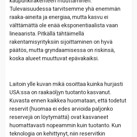
kaupunkirakenteen muuttaminen.
Tulevaisuudessa tarvitsemme yhä enemmän
raaka-aineita ja energiaa, mutta kasvu ei
välttämättä ole enää eksponentiaalista vaan
lineaarista. Pitkällä tähtäimellä
rakentamisyrityksiin sijoittaminen on hyvä
päätös, mutta gryndaamisessa on riskinsä,
koska alueet muuttuvat epävakaiksi.
Laitoin ylle kuvan mikä osoittaa kuinka hurjasti
USA:ssa on raakaöljyn tuotanto kasvanut.
Kuvasta ennen kaikkea huomataan, että todetut
reservit (huomaa ei edes arvioida paljonko
reservejä on löytymättä) ovat kasvaneet
huomattavasti nopeammin kuin tuotanto. Kun
teknologia on kehittynyt, niin reservitkin