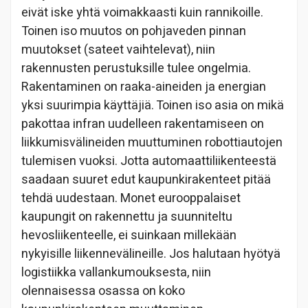
eivät iske yhtä voimakkaasti kuin rannikoille.
Toinen iso muutos on pohjaveden pinnan
muutokset (sateet vaihtelevat), niin
rakennusten perustuksille tulee ongelmia.
Rakentaminen on raaka-aineiden ja energian
yksi suurimpia käyttäjiä. Toinen iso asia on mikä
pakottaa infran uudelleen rakentamiseen on
liikkumisvälineiden muuttuminen robottiautojen
tulemisen vuoksi. Jotta automaattiliikenteestä
saadaan suuret edut kaupunkirakenteet pitää
tehdä uudestaan. Monet eurooppalaiset
kaupungit on rakennettu ja suunniteltu
hevosliikenteelle, ei suinkaan millekään
nykyisille liikennevälineille. Jos halutaan hyötyä
logistiikka vallankumouksesta, niin
olennaisessa osassa on koko