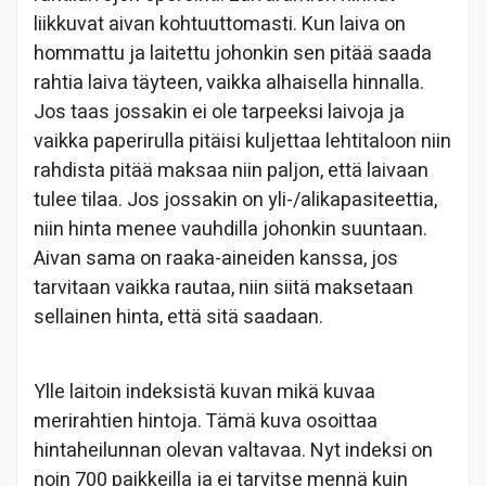
liikkuvat aivan kohtuuttomasti. Kun laiva on
hommattu ja laitettu johonkin sen pitää saada
rahtia laiva täyteen, vaikka alhaisella hinnalla.
Jos taas jossakin ei ole tarpeeksi laivoja ja
vaikka paperirulla pitäisi kuljettaa lehtitaloon niin
rahdista pitää maksaa niin paljon, että laivaan
tulee tilaa. Jos jossakin on yli-/alikapasiteettia,
niin hinta menee vauhdilla johonkin suuntaan.
Aivan sama on raaka-aineiden kanssa, jos
tarvitaan vaikka rautaa, niin siitä maksetaan
sellainen hinta, että sitä saadaan.
Ylle laitoin indeksistä kuvan mikä kuvaa
merirahtien hintoja. Tämä kuva osoittaa
hintaheilunnan olevan valtavaa. Nyt indeksi on
noin 700 paikkeilla ja ei tarvitse mennä kuin