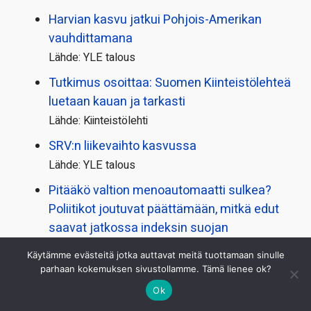
Harvian kasvu jatkui Pohjois-Amerikan
vauhdittamana
Lähde: YLE talous
Tutkimus osoittaa: Suomen Kiinteistölehteä
luetaan kauan ja tarkasti
Lähde: Kiinteistölehti
SRV:n liikevaihto kasvussa
Lähde: YLE talous
Pitääkö valtion menoautomaatti sulkea?
Poliitikot joutuvat päättämään, mitkä edut
saavat jatkossa indeksin suojan
Lähde: YLE talous
Käytämme evästeitä jotka auttavat meitä tuottamaan sinulle
Yle selvitti, mitä ruokakaupoista tilataan
parhaan kokemuksen sivustollamme. Tämä lienee ok?
koteihin – lastit saattavat yllättää
Ok
Lähde: YLE talous