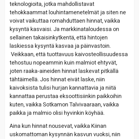
teknologioita, jotka mahdollistavat
tehokkaammat louhintamenetelmät ja siten ne
voivat vaikuttaa romahduttaen hinnat, vaikka
kysyntä kasvaisi. Ja markkinataloudessa on
sellainen takaisinkytkentä, että hintojen
laskiessa kysyntä kasvaa ja päinvastoin.
Veikkaan, että tuottavuus kaivosteollisuudessa
tehostuu nopeammin kuin malmiot ehtyvät,
joten raaka-aineiden hinnat laskevat pitkällä
tähtäimellä. Jos hinnat eivät laske, niin
kaivoksista tulisi hurjan kannattavia ja niitä
kannattaa perustaa eksoottisiinkin paikkoihin
kuten, vaikka Sotkamon Talvivaaraan, vaikka
paikka ja malmio olisi hyvinkin köyhää.
Aina kun hinnat nousevat, vaikka Kiinan
uskomattoman kysynnän kasvun vuoksi, niin