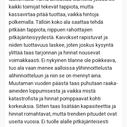
kaikki toimijat tekevät tappiota, mutta
kassavirtaa pitää tuottaa, vaikka hintoja
polkemalla. Tällöin koko ala saattaa tehdä
pitkään tappiota, riippuen rahoittajien
pitkäjänteisyydestä. Kaivokset rapistuvat ja
niiden tuottavuus laskee, joten joskus kysyntä
ylittää taas tarjonnan ja hinnat nousevat
voimakkaasti. Ei nykyinen tilanne ole poikkeava,
tuo ala vaan menee aalloissa ylihinnoittelusta
alihinnoitteluun ja niin se on mennyt aina.
Muutaman vuoden päästä taas puhutaan raaka-
aineiden loppumisesta ja vaikka mistä
katastrofista ja hinnat pomppaavat kohti
korkeuksia. Sitten taas lisätään kapasiteettia ja
hinnat romahtavat, mutta trendien pituudet ovat
useita vuosia. Ei tuolle alalle pitkäjänteisesti