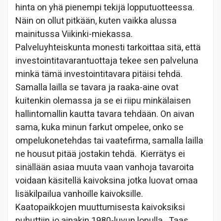
hinta on yhä pienempi tekijä lopputuotteessa.
Näin on ollut pitkään, kuten vaikka alussa
mainitussa Viikinki-miekassa.
Palveluyhteiskunta monesti tarkoittaa sitä, että
investointitavarantuottaja tekee sen palveluna
minkä tämä investointitavara pitäisi tehdä.
Samalla lailla se tavara ja raaka-aine ovat
kuitenkin olemassa ja se ei riipu minkälaisen
hallintomallin kautta tavara tehdään. On aivan
sama, kuka minun farkut ompelee, onko se
ompelukonetehdas tai vaatefirma, samalla lailla
ne housut pitää jostakin tehdä. Kierrätys ei
sinällään asiaa muuta vaan vanhoja tavaroita
voidaan käsitellä kaivoksina jotka luovat omaa
lisäkilpailua vanhoille kaivoksille.
Kaatopaikkojen muuttumisesta kaivoksiksi
puhuttiin jo ainakin 1980-luvun lopulla. Taas