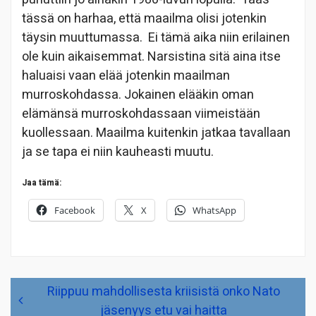
tässä on harhaa, että maailma olisi jotenkin
täysin muuttumassa. Ei tämä aika niin erilainen
ole kuin aikaisemmat. Narsistina sitä aina itse
haluaisi vaan elää jotenkin maailman
murroskohdassa. Jokainen elääkin oman
elämänsä murroskohdassaan viimeistään
kuollessaan. Maailma kuitenkin jatkaa tavallaan
ja se tapa ei niin kauheasti muutu.
Jaa tämä:
Facebook
X
WhatsApp
Artikkelien
Riippuu mahdollisesta kriisistä onko Nato
selaus
jäsenyys etu vai haitta