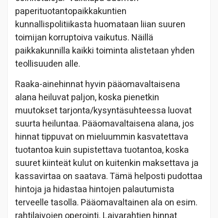
paperituotantopaikkakuntien
kunnallispolitiikasta huomataan liian suuren
toimijan korruptoiva vaikutus. Näillä
paikkakunnilla kaikki toiminta alistetaan yhden
teollisuuden alle.
Raaka-ainehinnat hyvin pääomavaltaisena
alana heiluvat paljon, koska pienetkin
muutokset tarjonta/kysyntäsuhteessa luovat
suurta heiluntaa. Pääomavaltaisena alana, jos
hinnat tippuvat on mieluummin kasvatettava
tuotantoa kuin supistettava tuotantoa, koska
suuret kiinteät kulut on kuitenkin maksettava ja
kassavirtaa on saatava. Tämä helposti pudottaa
hintoja ja hidastaa hintojen palautumista
terveelle tasolla. Pääomavaltainen ala on esim.
rahtilaivojen operointi. Laivarahtien hinnat