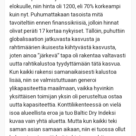
elokuulle, niin hinta oli 1200, eli 70% korkeampi
kuin nyt. Puhumattakaan tasoista mitä
tavoiteltiin ennen finanssikriisiä, jolloin hinnat
olivat peräti 17 kertaa nykyiset. Tällöin, puhuttiin
globalisaation jatkuvasta kasvusta ja
rahtimäärien ikuisesta kiihtyvästä kasvusta,
joten ainoa ”järkevä” tapa oli rakentaa valtavasti
uutta rahtikalustoa tyydyttämään tätä kasvua.
Kun kaikki rakensi samanaikaisesti kalustoa
lisää, niin se valmistuttuaan generoi
ylikapasiteettia maailmaan, vaikka hyvinkin
yksittäisen toimijan yksin oli perusteltua ostaa
uutta kapasiteettia. Konttiliikenteessä on vielä
isoa alueellista eroa ja tuo Baltic Dry Indeksi
kuvaa vain yhtä aluetta. Mutta kun kaikki teki
saman asian samaan aikaan, niin ei tuossa ollut