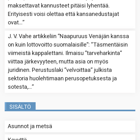
maksettavat kannusteet pitäisi lyhentää.
Erityisesti voisi olettaa että kansanedustajat
ovat…
”
J. V. Vahe
artikkeliin
”Naapuruus Venäjän kanssa
on kuin lottovoitto suomalaisille”
: “
Täsmentäisin
viimeistä kappalettani. Ilmaisu ”tarveharkinta”
viittaa järkevyyteen, mutta asia on myös
juridinen. Perustuslaki ”velvoittaa” julkista
sektoria huolehtimaan perusopetuksesta ja
sotesta,…
”
SISÄLTÖ
Asunnot ja metsä