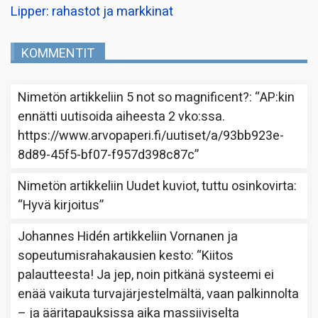
Lipper: rahastot ja markkinat
KOMMENTIT
Nimetön
artikkeliin
5 not so magnificent?
: “
AP:kin
ennätti uutisoida aiheesta 2 vko:ssa.
https://www.arvopaperi.fi/uutiset/a/93bb923e-
8d89-45f5-bf07-f957d398c87c
”
Nimetön
artikkeliin
Uudet kuviot, tuttu osinkovirta
:
“
Hyvä kirjoitus
”
Johannes Hidén
artikkeliin
Vornanen ja
sopeutumisrahakausien kesto
: “
Kiitos
palautteesta! Ja jep, noin pitkänä systeemi ei
enää vaikuta turvajärjestelmältä, vaan palkinnolta
– ja ääritapauksissa aika massiiviselta