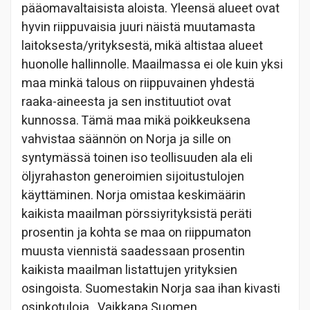
pääomavaltaisista aloista. Yleensä alueet ovat
hyvin riippuvaisia juuri näistä muutamasta
laitoksesta/yrityksestä, mikä altistaa alueet
huonolle hallinnolle. Maailmassa ei ole kuin yksi
maa minkä talous on riippuvainen yhdestä
raaka-aineesta ja sen instituutiot ovat
kunnossa. Tämä maa mikä poikkeuksena
vahvistaa säännön on Norja ja sille on
syntymässä toinen iso teollisuuden ala eli
öljyrahaston generoimien sijoitustulojen
käyttäminen. Norja omistaa keskimäärin
kaikista maailman pörssiyrityksistä peräti
prosentin ja kohta se maa on riippumaton
muusta viennistä saadessaan prosentin
kaikista maailman listattujen yrityksien
osingoista. Suomestakin Norja saa ihan kivasti
osinkotuloja. Vaikkapa Suomen