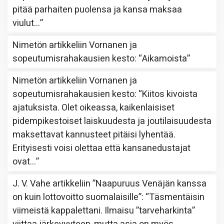
pitää parhaiten puolensa ja kansa maksaa
viulut…
”
Nimetön
artikkeliin
Vornanen ja
sopeutumisrahakausien kesto
: “
Aikamoista
”
Nimetön
artikkeliin
Vornanen ja
sopeutumisrahakausien kesto
: “
Kiitos kivoista
ajatuksista. Olet oikeassa, kaikenlaisiset
pidempikestoiset laiskuudesta ja joutilaisuudesta
maksettavat kannusteet pitäisi lyhentää.
Erityisesti voisi olettaa että kansanedustajat
ovat…
”
J. V. Vahe
artikkeliin
”Naapuruus Venäjän kanssa
on kuin lottovoitto suomalaisille”
: “
Täsmentäisin
viimeistä kappalettani. Ilmaisu ”tarveharkinta”