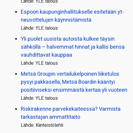
Lähde: YLE talous
Espoon kaupungin­hallitukselle esitetään yt-
neuvottelujen käynnistämistä
Lähde: YLE talous
Yli puolet uusista autoista kulkee täysin
sähköllä – halvemmat hinnat ja kallis bensa
vauhdittavat kauppaa
Lähde: YLE talous
Metsä Groupin vertailu­kelpoinen liiketulos
pysyi pakkasella, Metsä Boardin kääntyi
positiiviseksi ensimmäistä kertaa yli vuoteen
Lähde: YLE talous
Riskirakenne parvekekaiteessa? Varmista
tarkastajan ammattitaito
Lähde: Kiinteistölehti