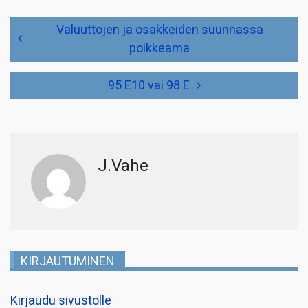
Artikkelien
Valuuttojen ja osakkeiden suunnassa
selaus
poikkeama
95 E10 vai 98 E
J.Vahe
KIRJAUTUMINEN
Kirjaudu sivustolle