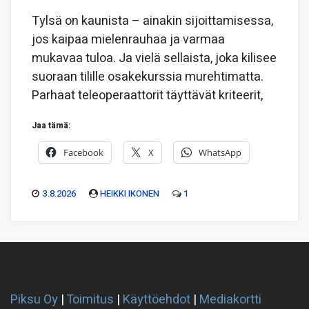
Tylsä on kaunista – ainakin sijoittamisessa,
jos kaipaa mielenrauhaa ja varmaa
mukavaa tuloa. Ja vielä sellaista, joka kilisee
suoraan tilille osakekurssia murehtimatta.
Parhaat teleoperaattorit täyttävät kriteerit,
Jaa tämä:
Facebook
X
WhatsApp
3.8.2026
HEIKKI IKONEN
1
Piksu Oy
|
Toimitus
|
Käyttöehdot
|
Mediakortti