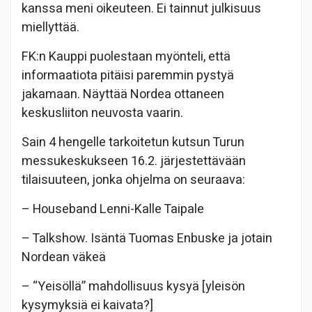
kanssa meni oikeuteen. Ei tainnut julkisuus
miellyttää.
FK:n Kauppi puolestaan myönteli, että
informaatiota pitäisi paremmin pystyä
jakamaan. Näyttää Nordea ottaneen
keskusliiton neuvosta vaarin.
Sain 4 hengelle tarkoitetun kutsun Turun
messukeskukseen 16.2. järjestettävään
tilaisuuteen, jonka ohjelma on seuraava:
– Houseband Lenni-Kalle Taipale
– Talkshow. Isäntä Tuomas Enbuske ja jotain
Nordean väkeä
– “Yeisöllä” mahdollisuus kysyä [yleisön
kysymyksiä ei kaivata?]