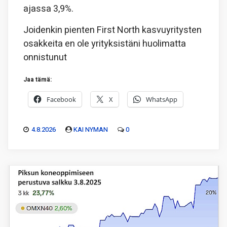
ajassa 3,9%.
Joidenkin pienten First North kasvuyritysten
osakkeita en ole yrityksistäni huolimatta
onnistunut
Jaa tämä:
Facebook
X
WhatsApp
4.8.2026
KAI NYMAN
0