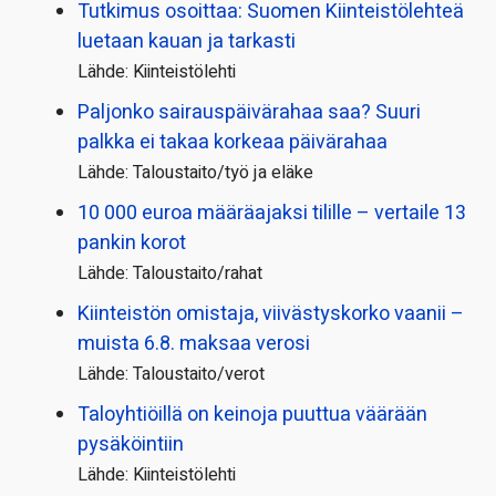
Tutkimus osoittaa: Suomen Kiinteistölehteä
luetaan kauan ja tarkasti
Lähde: Kiinteistölehti
Paljonko sairauspäivä­rahaa saa? Suuri
palkka ei takaa korkeaa päivärahaa
Lähde: Taloustaito/työ ja eläke
10 000 euroa määräajaksi tilille – vertaile 13
pankin korot
Lähde: Taloustaito/rahat
Kiinteistön omistaja, viivästyskorko vaanii –
muista 6.8. maksaa verosi
Lähde: Taloustaito/verot
Taloyhtiöillä on keinoja puuttua väärään
pysäköintiin
Lähde: Kiinteistölehti