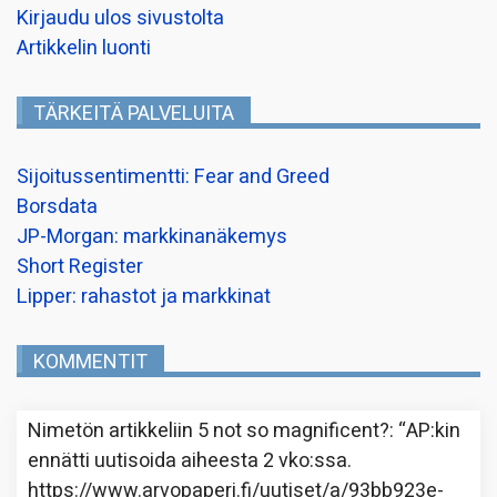
Kirjaudu ulos sivustolta
Artikkelin luonti
TÄRKEITÄ PALVELUITA
Sijoitussentimentti: Fear and Greed
Borsdata
JP-Morgan: markkinanäkemys
Short Register
Lipper: rahastot ja markkinat
KOMMENTIT
Nimetön
artikkeliin
5 not so magnificent?
: “
AP:kin
ennätti uutisoida aiheesta 2 vko:ssa.
https://www.arvopaperi.fi/uutiset/a/93bb923e-