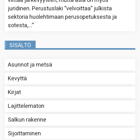
viittaa järkevyyteen, mutta asia on myös
juridinen. Perustuslaki ”velvoittaa” julkista
sektoria huolehtimaan perusopetuksesta ja
sotesta,…
”
SISÄLTÖ
Asunnot ja metsä
Kevyttä
Kirjat
Lajittelematon
Salkun rakenne
Sijoittaminen