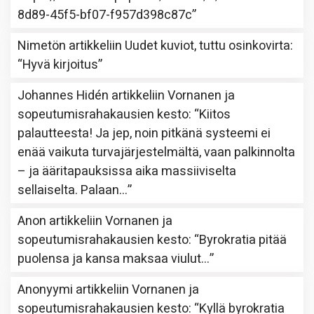
8d89-45f5-bf07-f957d398c87c
”
Nimetön
artikkeliin
Uudet kuviot, tuttu osinkovirta
:
“
Hyvä kirjoitus
”
Johannes Hidén
artikkeliin
Vornanen ja
sopeutumisrahakausien kesto
: “
Kiitos
palautteesta! Ja jep, noin pitkänä systeemi ei
enää vaikuta turvajärjestelmältä, vaan palkinnolta
– ja ääritapauksissa aika massiiviselta
sellaiselta. Palaan…
”
Anon
artikkeliin
Vornanen ja
sopeutumisrahakausien kesto
: “
Byrokratia pitää
puolensa ja kansa maksaa viulut…
”
Anonyymi
artikkeliin
Vornanen ja
sopeutumisrahakausien kesto
: “
Kyllä byrokratia