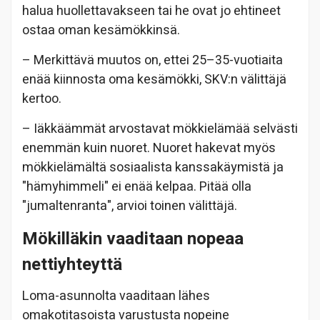
halua huollettavakseen tai he ovat jo ehtineet
ostaa oman kesämökkinsä.
– Merkittävä muutos on, ettei 25–35-vuotiaita
enää kiinnosta oma kesämökki, SKV:n välittäjä
kertoo.
– Iäkkäämmät arvostavat mökkielämää selvästi
enemmän kuin nuoret. Nuoret hakevat myös
mökkielämältä sosiaalista kanssakäymistä ja
"hämyhimmeli" ei enää kelpaa. Pitää olla
"jumaltenranta", arvioi toinen välittäjä.
Mökilläkin vaaditaan nopeaa
nettiyhteyttä
Loma-asunnolta vaaditaan lähes
omakotitasoista varustusta nopeine