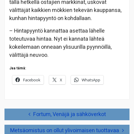
tällä hetkellä ostajien markkinat, uskovat
välittäjät kaikkien mökkien tekevän kauppansa,
kunhan hintapyyntö on kohdallaan.
– Hintapyyntö kannattaa asettaa lähelle
toteutuvaa hintaa. Nyt ei kannata lähteä
kokeilemaan onneaan ylisuurilla pyynnöillä,
välittäjä neuvoo.
Jaa tämä:
Facebook
X
WhatsApp
Artikkelien
Fortum, Venäjä ja sähköverkot
selaus
Metsäomistus on ollut ylivoimaisen tuottavaa