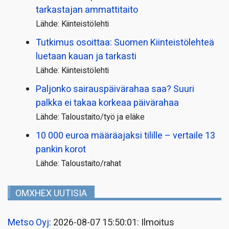
tarkastajan ammattitaito
Lähde: Kiinteistölehti
Tutkimus osoittaa: Suomen Kiinteistölehteä
luetaan kauan ja tarkasti
Lähde: Kiinteistölehti
Paljonko sairauspäivä­rahaa saa? Suuri
palkka ei takaa korkeaa päivärahaa
Lähde: Taloustaito/työ ja eläke
10 000 euroa määräajaksi tilille – vertaile 13
pankin korot
Lähde: Taloustaito/rahat
OMXHEX UUTISIA
Metso Oyj
: 2026-08-07 15:50:01: Ilmoitus