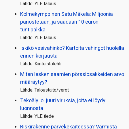
Lähde: YLE talous
Kolmekymppinen Satu Mäkelä: Miljoonia
panostetaan, ja saadaan 10 euron
tuntipalkka
Lähde: YLE talous
Iskikö vesivahinko? Kartoita vahingot huolella
ennen korjausta
Lähde: Kiinteistölehti
Miten lesken saamien pörssi­osakkeiden arvo
määräytyy?
Lähde: Taloustaito/verot
Tekoäly loi juuri viruksia, joita ei löydy
luonnosta
Lähde: YLE tiede
Riskirakenne parvekekaiteessa? Varmista