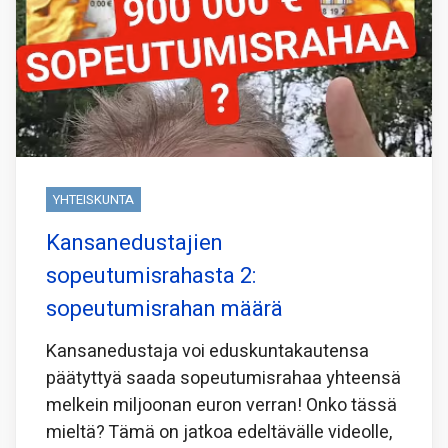
YHTEISKUNTA
Kansanedustajien
sopeutumisrahasta 2:
sopeutumisrahan määrä
Kansanedustaja voi eduskuntakautensa
päätyttyä saada sopeutumisrahaa yhteensä
melkein miljoonan euron verran! Onko tässä
mieltä? Tämä on jatkoa edeltävälle videolle,