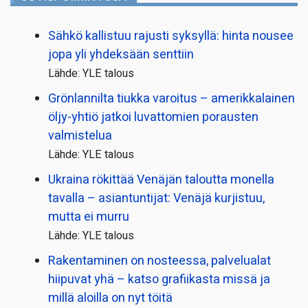
Sähkö kallistuu rajusti syksyllä: hinta nousee
jopa yli yhdeksään senttiin
Lähde: YLE talous
Grönlannilta tiukka varoitus – amerikkalainen
öljy-yhtiö jatkoi luvattomien porausten
valmistelua
Lähde: YLE talous
Ukraina rökittää Venäjän taloutta monella
tavalla – asiantuntijat: Venäjä kurjistuu,
mutta ei murru
Lähde: YLE talous
Rakentaminen on nosteessa, palvelualat
hiipuvat yhä – katso grafiikasta missä ja
millä aloilla on nyt töitä