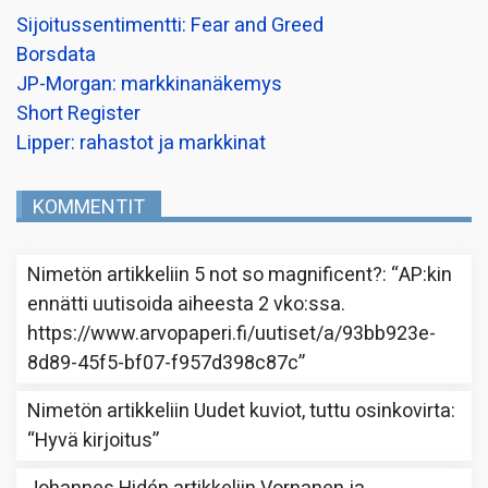
Sijoitussentimentti: Fear and Greed
Borsdata
JP-Morgan: markkinanäkemys
Short Register
Lipper: rahastot ja markkinat
KOMMENTIT
Nimetön
artikkeliin
5 not so magnificent?
: “
AP:kin
ennätti uutisoida aiheesta 2 vko:ssa.
https://www.arvopaperi.fi/uutiset/a/93bb923e-
8d89-45f5-bf07-f957d398c87c
”
Nimetön
artikkeliin
Uudet kuviot, tuttu osinkovirta
:
“
Hyvä kirjoitus
”