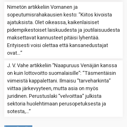
Nimetön
artikkeliin
Vornanen ja
sopeutumisrahakausien kesto
: “
Kiitos kivoista
ajatuksista. Olet oikeassa, kaikenlaisiset
pidempikestoiset laiskuudesta ja joutilaisuudesta
maksettavat kannusteet pitäisi lyhentää.
Erityisesti voisi olettaa että kansanedustajat
ovat…
”
J. V. Vahe
artikkeliin
”Naapuruus Venäjän kanssa
on kuin lottovoitto suomalaisille”
: “
Täsmentäisin
viimeistä kappalettani. Ilmaisu ”tarveharkinta”
viittaa järkevyyteen, mutta asia on myös
juridinen. Perustuslaki ”velvoittaa” julkista
sektoria huolehtimaan perusopetuksesta ja
sotesta,…
”