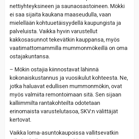
nettiyhteyksineen ja saunaosastoineen. Mökki
ei saa sijaita kaukana maaseudulla, vaan
mielellään kohtuuetäisyydellä kaupungista ja
palveluista. Vaikka hyvin varustellut
kakkosasunnot tekevätkin kauppansa, myös
vaatimattomammilla mummonmökeillä on oma
ostajakuntansa.
– Mökin ostajia kiinnostavat lähinnä
kokonaiskustannus ja vuosikulut kohteesta. Ne,
jotka haluavat edullisen mummonmökin, ovat
myös valmiita remontoimaan sitä. Sen sijaan
kalliimmilta rantakohteilta odotetaan
erinomaista varustelutasoa, SKV:n välittäjät
kertovat.
Vaikka loma-asuntokaupoissa vallitsevatkin