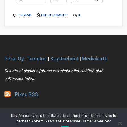
3.8.2026
PIKSU TOIMITUS
0
Piksu Oy
|
Toimitus
|
Käyttöehdot
|
Mediakortti
Sivusto ei sisällä sijoitussuosituksia eikä sisältöä pidä
sellaiseksi tulkita
Piksu RSS
Käytämme evästeitä jotka auttavat meitä tuottamaan sinulle
parhaan kokemuksen sivustollamme. Tämä lienee ok?