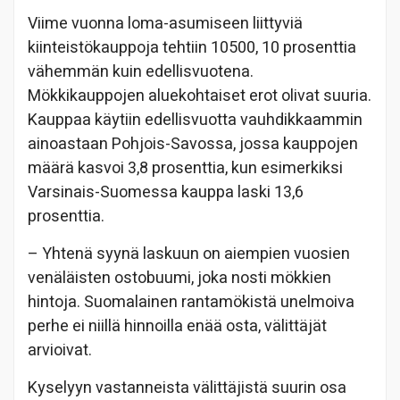
Viime vuonna loma-asumiseen liittyviä
kiinteistökauppoja tehtiin 10500, 10 prosenttia
vähemmän kuin edellisvuotena.
Mökkikauppojen aluekohtaiset erot olivat suuria.
Kauppaa käytiin edellisvuotta vauhdikkaammin
ainoastaan Pohjois-Savossa, jossa kauppojen
määrä kasvoi 3,8 prosenttia, kun esimerkiksi
Varsinais-Suomessa kauppa laski 13,6
prosenttia.
– Yhtenä syynä laskuun on aiempien vuosien
venäläisten ostobuumi, joka nosti mökkien
hintoja. Suomalainen rantamökistä unelmoiva
perhe ei niillä hinnoilla enää osta, välittäjät
arvioivat.
Kyselyyn vastanneista välittäjistä suurin osa