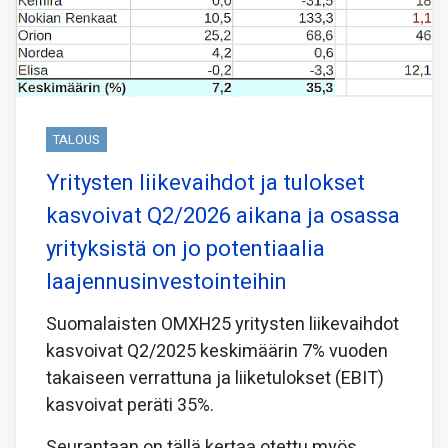
TALOUS
Yritysten liikevaihdot ja tulokset
kasvoivat Q2/2026 aikana ja osassa
yrityksistä on jo potentiaalia
laajennusinvestointeihin
Suomalaisten OMXH25 yritysten liikevaihdot
kasvoivat Q2/2025 keskimäärin 7% vuoden
takaiseen verrattuna ja liiketulokset (EBIT)
kasvoivat peräti 35%.
Seurantaan on tällä kertaa otettu myös