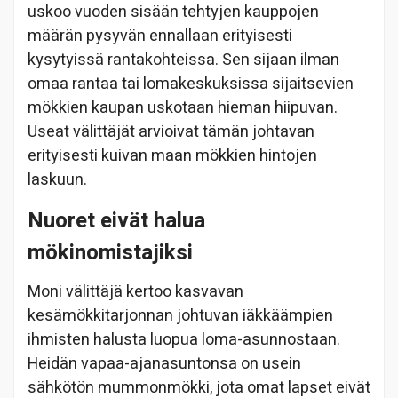
uskoo vuoden sisään tehtyjen kauppojen
määrän pysyvän ennallaan erityisesti
kysytyissä rantakohteissa. Sen sijaan ilman
omaa rantaa tai lomakeskuksissa sijaitsevien
mökkien kaupan uskotaan hieman hiipuvan.
Useat välittäjät arvioivat tämän johtavan
erityisesti kuivan maan mökkien hintojen
laskuun.
Nuoret eivät halua
mökinomistajiksi
Moni välittäjä kertoo kasvavan
kesämökkitarjonnan johtuvan iäkkäämpien
ihmisten halusta luopua loma-asunnostaan.
Heidän vapaa-ajanasuntonsa on usein
sähkötön mummonmökki, jota omat lapset eivät