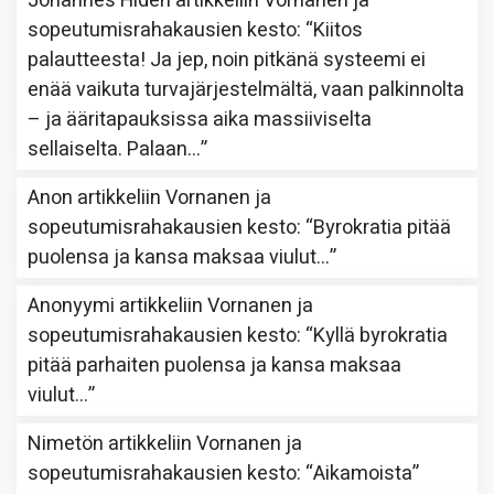
Johannes Hidén
artikkeliin
Vornanen ja
sopeutumisrahakausien kesto
: “
Kiitos
palautteesta! Ja jep, noin pitkänä systeemi ei
enää vaikuta turvajärjestelmältä, vaan palkinnolta
– ja ääritapauksissa aika massiiviselta
sellaiselta. Palaan…
”
Anon
artikkeliin
Vornanen ja
sopeutumisrahakausien kesto
: “
Byrokratia pitää
puolensa ja kansa maksaa viulut…
”
Anonyymi
artikkeliin
Vornanen ja
sopeutumisrahakausien kesto
: “
Kyllä byrokratia
pitää parhaiten puolensa ja kansa maksaa
viulut…
”
Nimetön
artikkeliin
Vornanen ja
sopeutumisrahakausien kesto
: “
Aikamoista
”