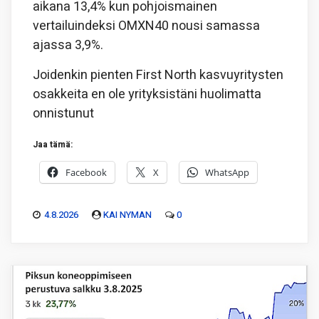
aikana 13,4% kun pohjoismainen
vertailuindeksi OMXN40 nousi samassa
ajassa 3,9%.
Joidenkin pienten First North kasvuyritysten
osakkeita en ole yrityksistäni huolimatta
onnistunut
Jaa tämä:
Facebook
X
WhatsApp
4.8.2026
KAI NYMAN
0