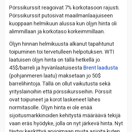
Pörssikurssit reagoivat 7% korkotasoon rajusti.
Pörssikurssit putosivat maailmanlaajuiseen
kuoppaan helmikuun alussa kun öljyn hinta oli
alimmillaan ja korkotaso korkeimmillaan.
Öljyn hinnan helmikuusta alkanut tapahtunut
toipuminen toi tervetulleen helpotuksen. WTI
laatuisen öljyn hinta on tällä hetkellä jo
45$/barreli ja hyvänlaatuisesta
Brent laadusta
(pohjanmeren laatu) maksetaan jo 50$
barrelihintoja. Tällä on ollut vaikutusta sekä
yrityslainoihin että pörssikursseihin. Pörssit
ovat toipuneet ja korot laskeneet lähes
normitasolle. Öljyn hinta ei ole enää
sijoitusmarkkinoiden kehitystä määräävä tekijä
vaan eräs hyödyke, jolla on nyt järkevä hinta. Nyt
täytyy keskittyä arvioimaan muita asioita kuten