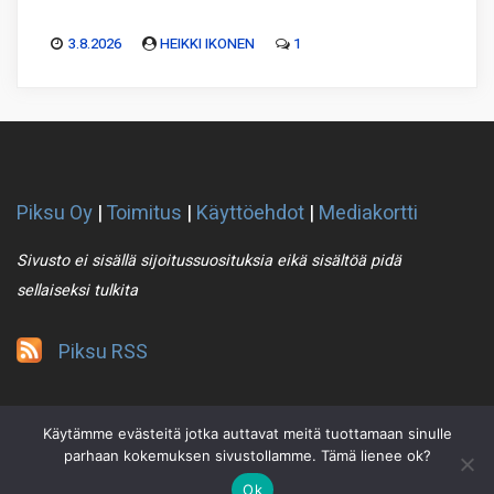
3.8.2026
HEIKKI IKONEN
1
Piksu Oy
|
Toimitus
|
Käyttöehdot
|
Mediakortti
Sivusto ei sisällä sijoitussuosituksia eikä sisältöä pidä
sellaiseksi tulkita
Piksu RSS
Käytämme evästeitä jotka auttavat meitä tuottamaan sinulle
parhaan kokemuksen sivustollamme. Tämä lienee ok?
Ok