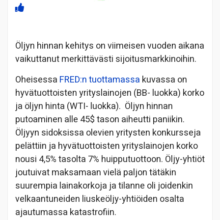
Öljyn hinnan kehitys on viimeisen vuoden aikana
vaikuttanut merkittävästi sijoitusmarkkinoihin.
Oheisessa
FRED:n tuottamassa
kuvassa on
hyvätuottoisten yrityslainojen (BB- luokka) korko
ja öljyn hinta (WTI- luokka). Öljyn hinnan
putoaminen alle 45$ tason aiheutti paniikin.
Öljyyn sidoksissa olevien yritysten konkursseja
pelättiin ja hyvätuottoisten yrityslainojen korko
nousi 4,5% tasolta 7% huipputuottoon. Öljy-yhtiöt
joutuivat maksamaan vielä paljon tätäkin
suurempia lainakorkoja ja tilanne oli joidenkin
velkaantuneiden liuskeöljy-yhtiöiden osalta
ajautumassa katastrofiin.