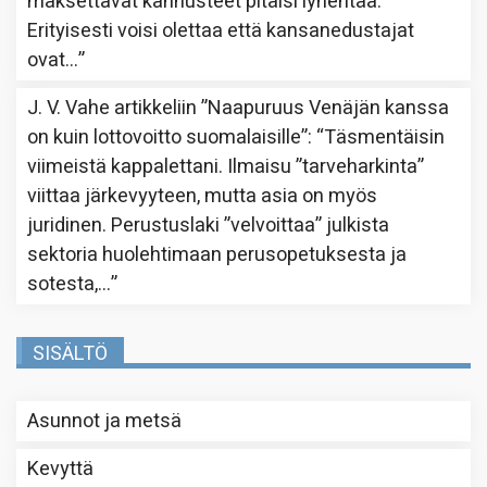
maksettavat kannusteet pitäisi lyhentää.
Erityisesti voisi olettaa että kansanedustajat
ovat…
”
J. V. Vahe
artikkeliin
”Naapuruus Venäjän kanssa
on kuin lottovoitto suomalaisille”
: “
Täsmentäisin
viimeistä kappalettani. Ilmaisu ”tarveharkinta”
viittaa järkevyyteen, mutta asia on myös
juridinen. Perustuslaki ”velvoittaa” julkista
sektoria huolehtimaan perusopetuksesta ja
sotesta,…
”
SISÄLTÖ
Asunnot ja metsä
Kevyttä