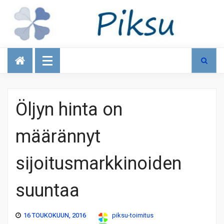
Talous
Öljyn hinta on
määrännyt
sijoitusmarkkinoiden
suuntaa
16 TOUKOKUUN, 2016
piksu-toimitus