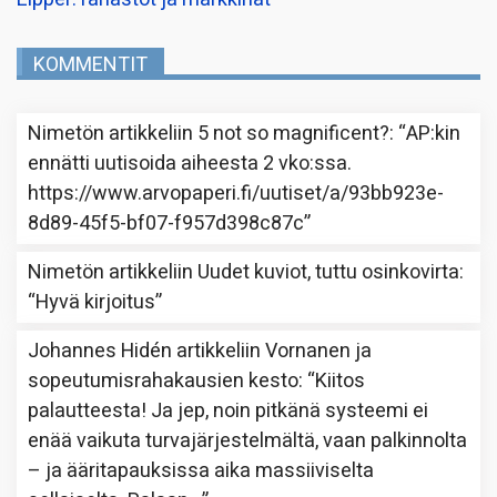
KOMMENTIT
Nimetön
artikkeliin
5 not so magnificent?
: “
AP:kin
ennätti uutisoida aiheesta 2 vko:ssa.
https://www.arvopaperi.fi/uutiset/a/93bb923e-
8d89-45f5-bf07-f957d398c87c
”
Nimetön
artikkeliin
Uudet kuviot, tuttu osinkovirta
:
“
Hyvä kirjoitus
”
Johannes Hidén
artikkeliin
Vornanen ja
sopeutumisrahakausien kesto
: “
Kiitos
palautteesta! Ja jep, noin pitkänä systeemi ei
enää vaikuta turvajärjestelmältä, vaan palkinnolta
– ja ääritapauksissa aika massiiviselta