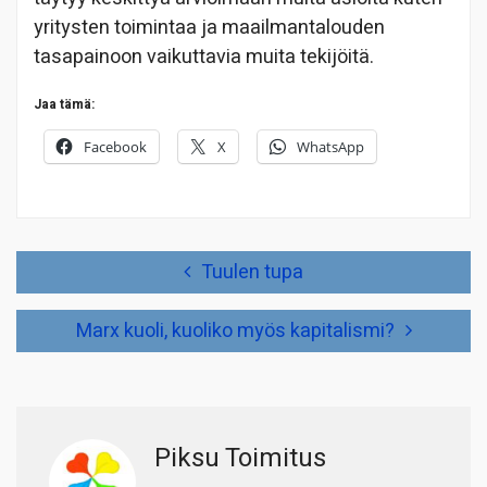
yritysten toimintaa ja maailmantalouden
tasapainoon vaikuttavia muita tekijöitä.
Jaa tämä:
Facebook
X
WhatsApp
Artikkelien
Tuulen tupa
selaus
Marx kuoli, kuoliko myös kapitalismi?
Piksu Toimitus