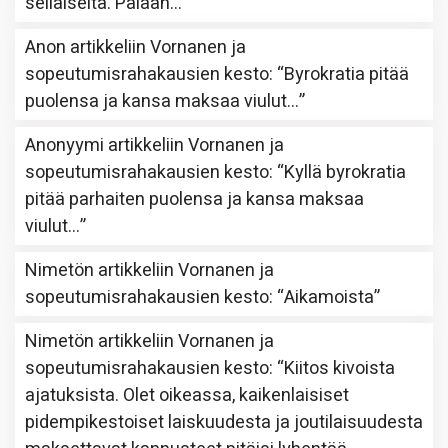
sellaiselta. Palaan…
”
Anon
artikkeliin
Vornanen ja
sopeutumisrahakausien kesto
: “
Byrokratia pitää
puolensa ja kansa maksaa viulut…
”
Anonyymi
artikkeliin
Vornanen ja
sopeutumisrahakausien kesto
: “
Kyllä byrokratia
pitää parhaiten puolensa ja kansa maksaa
viulut…
”
Nimetön
artikkeliin
Vornanen ja
sopeutumisrahakausien kesto
: “
Aikamoista
”
Nimetön
artikkeliin
Vornanen ja
sopeutumisrahakausien kesto
: “
Kiitos kivoista
ajatuksista. Olet oikeassa, kaikenlaisiset
pidempikestoiset laiskuudesta ja joutilaisuudesta