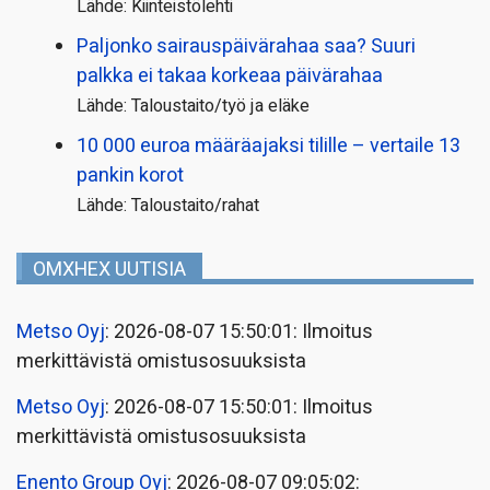
Lähde: Kiinteistölehti
Paljonko sairauspäivä­rahaa saa? Suuri
palkka ei takaa korkeaa päivärahaa
Lähde: Taloustaito/työ ja eläke
10 000 euroa määräajaksi tilille – vertaile 13
pankin korot
Lähde: Taloustaito/rahat
OMXHEX UUTISIA
Metso Oyj
: 2026-08-07 15:50:01: Ilmoitus
merkittävistä omistusosuuksista
Metso Oyj
: 2026-08-07 15:50:01: Ilmoitus
merkittävistä omistusosuuksista
Enento Group Oyj
: 2026-08-07 09:05:02: