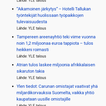
Lähde: YLE talous
”Aikamoinen järkytys” – Hotelli Tallukan
työntekijät huolissaan työpaikkojen
tulevaisuudesta
Lähde: YLE talous
Tampereen areenayhtiö teki viime vuonna
noin 1,2 miljoonaa euroa tappiota – tulos
heikkeni roimasti
Lähde: YLE talous
Atrian tulos laskee miljoonia afrikkalaisen
sikaruton takia
Lähde: YLE talous
Ylen tiedot: Carunan omistajat vaativat yhä
miljardi­korvauksia Suomelta, vaikka yhtiö
kaupataan uusille omistajille
Lähde: YLE talous