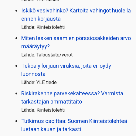
Iskikö vesivahinko? Kartoita vahingot huolella
ennen korjausta
Lähde: Kiinteistölehti
Miten lesken saamien pörssi­osakkeiden arvo
määräytyy?
Lähde: Taloustaito/verot
Tekoäly loi juuri viruksia, joita ei löydy
luonnosta
Lähde: YLE tiede
Riskirakenne parvekekaiteessa? Varmista
tarkastajan ammattitaito
Lähde: Kiinteistölehti
Tutkimus osoittaa: Suomen Kiinteistölehteä
luetaan kauan ja tarkasti