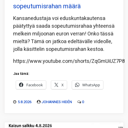
sopeutumisrahan määrä
Kansanedustaja voi eduskuntakautensa
päätyttyä saada sopeutumisrahaa yhteensä
melkein miljoonan euron verran! Onko tässä
mieltä? Tämä on jatkoa edeltävälle videolle,
jolla käsittelin sopeutumisrahan kestoa.
https://www.youtube.com/shorts/ZqGmUiUZ7P8
Jaa tämä:
Facebook
X
WhatsApp
5.8.2026
JOHANNES HIDÉN
0